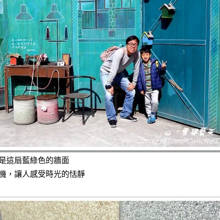
是這扇藍綠色的牆面
機，讓人感受時光的恬靜