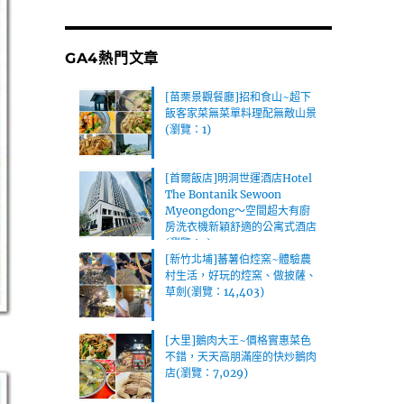
GA4熱門文章
[苗栗景觀餐廳]招和食山~超下
飯客家菜無菜單料理配無敵山景
(瀏覽：1)
[首爾飯店]明洞世運酒店Hotel
The Bontanik Sewoon
Myeongdong～空間超大有廚
房洗衣機新穎舒適的公寓式酒店
(瀏覽：1)
[新竹北埔]蕃薯伯焢窯~體驗農
村生活，好玩的焢窯、做披薩、
草劍(瀏覽：14,403)
[大里]鵝肉大王~價格實惠菜色
不錯，天天高朋滿座的快炒鵝肉
店(瀏覽：7,029)