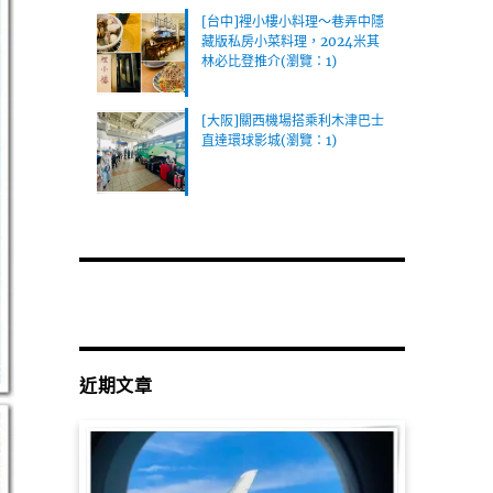
[台中]裡小樓小料理～巷弄中隱
藏版私房小菜料理，2024米其
林必比登推介(瀏覽：1)
[大阪]關西機場搭乘利木津巴士
直達環球影城(瀏覽：1)
近期文章