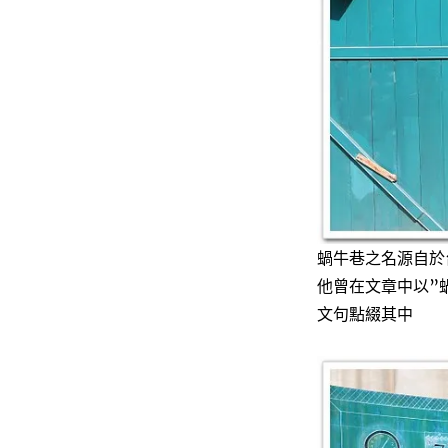
蝸牛巷之名源自於
他曾在文章中以”
文句點綴其中