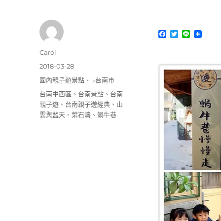
F
T
L
a
w
i
c
i
n
作
Carol
e
t
e
者
b
t
發
2018-03-28
o
e
佈
分
國內親子遊景點
、
╞台南市
o
r
日
k
類
標
台南中西區
、
台南景點
、
台南
期:
籤
親子遊
、
台南親子遊經典
、
山
雲與藍天
、
葉石濤
、
蝸牛巷