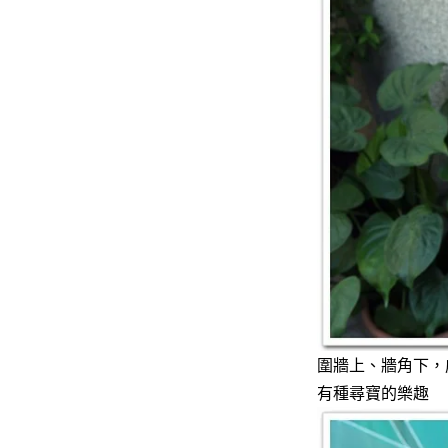
圍牆上、牆角下，
有種尋寶的樂趣