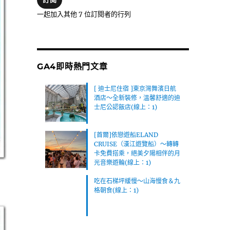
位
一起加入其他 7 位訂閱者的行列
址
GA4即時熱門文章
[ 迪士尼住宿 ]東京灣舞濱日航
酒店～全新裝修，溫馨舒適的迪
士尼公認飯店(線上：1)
[首爾]依戀遊船ELAND
CRUISE（漢江遊覽船）～轉轉
卡免費搭乘，絕美夕陽相伴的月
光音樂遊輪(線上：1)
吃在石梯坪緩慢～山海慢食＆九
格朝食(線上：1)