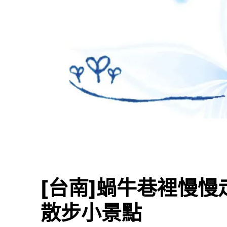
[台南]蝸牛巷裡慢
散步小景點