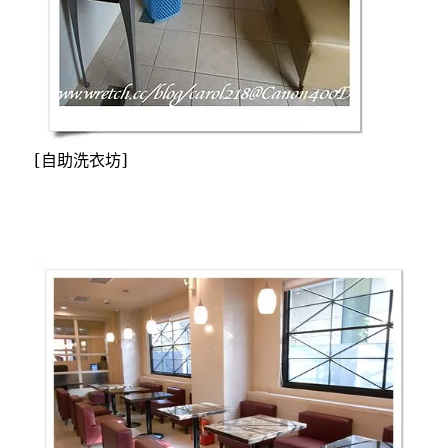
[自助洗衣坊]