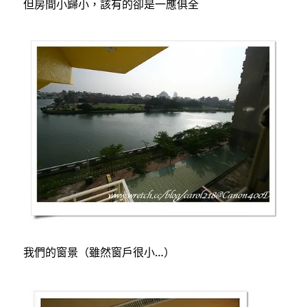
但房間小歸小，該有的卻是一應俱全
我們的窗景（雖然窗戶很小…）