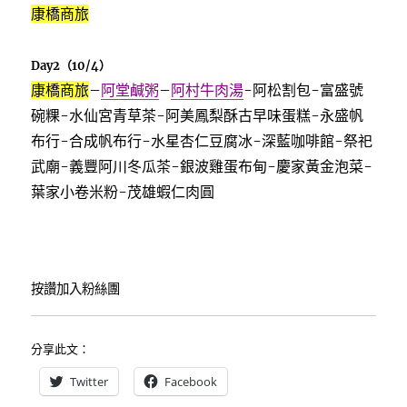
康橋商旅
Day2（10/4）
康橋商旅
–
阿堂鹹粥
–
阿村牛肉湯
-阿松割包-富盛號
碗粿-水仙宮青草茶-阿美鳳梨酥古早味蛋糕-永盛帆
布行-合成帆布行-水星杏仁豆腐冰-深藍咖啡館-祭祀
武廟-義豐阿川冬瓜茶-銀波雞蛋布甸-慶家黃金泡菜-
葉家小卷米粉-茂雄蝦仁肉圓
按讚加入粉絲團
分享此文：
Twitter
Facebook