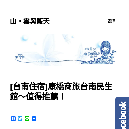
山。雲與藍天
選單
[台南住宿]康橋商旅台南民生
館～值得推薦！
F
T
L
a
w
i
c
i
n