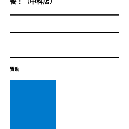
一
餐！（中科店）
篇
文
章:
贊助