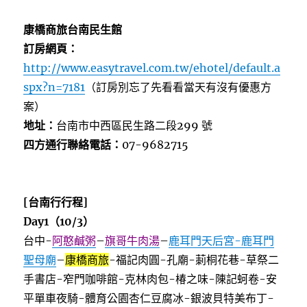
康橋商旅台南民生館
訂房網頁：
http://www.easytravel.com.tw/ehotel/default.a
spx?n=7181
（訂房別忘了先看看當天有沒有優惠方
案）
地址：
台南市中西區民生路二段299 號
四方通行聯絡電話：
07-9682715
[台南行行程]
Day1（10/3）
台中-
阿憨鹹粥
–
旗哥牛肉湯
–
鹿耳門天后宮-鹿耳門
聖母廟
–
康橋商旅
-福記肉圓-孔廟-莿桐花巷-草祭二
手書店-窄門咖啡館-克林肉包-椿之味-陳記蚵卷-安
平單車夜騎-體育公園杏仁豆腐冰-銀波貝特美布丁-