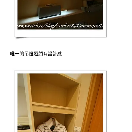
唯一的吊燈還頗有設計感