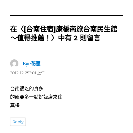
者
佈
類
日
期:
在〈[台南住宿]康橋商旅台南民生館
～值得推薦！〉中有 2 則留言
Eye花蓮
表
示:
2012-12-252:01 上午
台南很吃的真多
的確要多一點好飯店來住
真棒
Reply