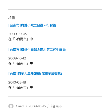
相關
[台南市]府城小吃二日遊。行程篇
2009-10-05
在「╞台南市」中
[台南市]旗哥牛肉湯＆阿村第二代牛肉湯
2009-10-12
在「╞台南市」中
[台南]阿美古早味蛋糕(邱惠美鳳梨酥)
2010-05-18
在「╞台南市」中
作
發
分
Carol
2009-10-15
╞台南市