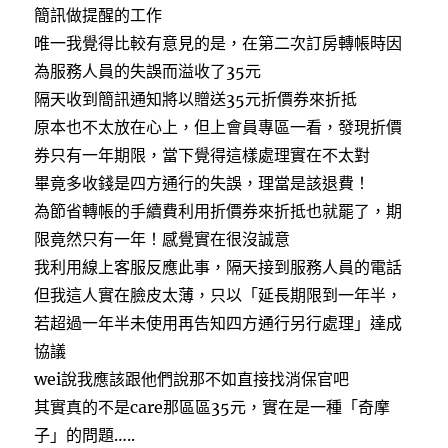
簡訊做提醒的工作
唯一我覺得比較有意見的是，在第二次訂房轉帳時因
為服務人員的失誤而溢收了35元
隔天收到簡訊通知將以贈送35元折價券來折抵
原本也不太放在心上，但上會員專區一看，發現折價
券只有一年期限，當下覺得這樣處理實在不太對
畢竟多收錢是四方通行的失誤，理當是該退費！
為節省轉帳的手續費利用折價券來折抵也就罷了，期
限竟然只有一年！感覺實在很沒誠意
我利用線上客服反應此事，隔天接到服務人員的電話
但我這人實在臉皮太薄，只以「延長期限到一年半，
若超過一年半未使用再告知四方通行另行處理」達成
協議
wei說我應該跟他們說那不如直接找消保官吧
其實真的不是care那區區35元，實在是一種「奇摩
子」的問題…..