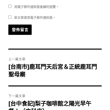
用電子郵件通知我後續的迴響。
新文章使用電子郵件通知我。
文
上一篇文章
章
[台南市]鹿耳門天后宮＆正統鹿耳門
上
一
聖母廟
導
篇
覽
文
章:
下一篇文章
[台中食記]梨子咖啡館之陽光早午
下