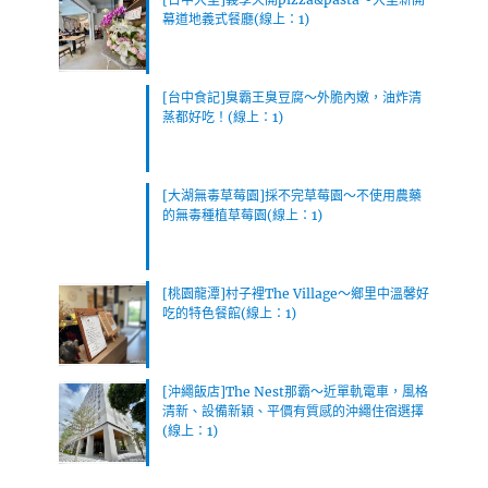
幕道地義式餐廳(線上：1)
[台中食記]臭霸王臭豆腐～外脆內嫩，油炸清
蒸都好吃！(線上：1)
[大湖無毒草莓園]採不完草莓園～不使用農藥
的無毒種植草莓園(線上：1)
[桃園龍潭]村子裡The Village～鄉里中溫馨好
吃的特色餐館(線上：1)
[沖繩飯店]The Nest那霸～近單軌電車，風格
清新、設備新穎、平價有質感的沖繩住宿選擇
(線上：1)