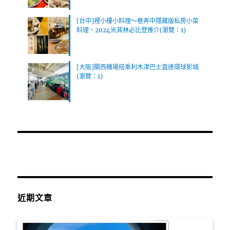
[台中]裡小樓小料理～巷弄中隱藏版私房小菜
料理，2024米其林必比登推介(瀏覽：1)
[大阪]關西機場搭乘利木津巴士直達環球影城
(瀏覽：1)
近期文章