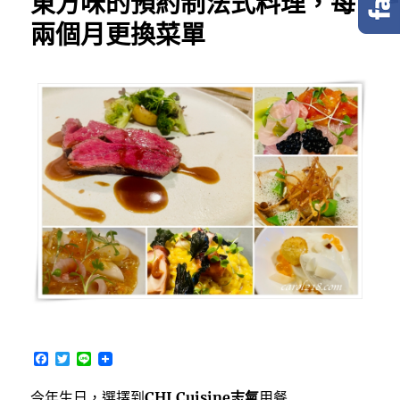
東方味的預約制法式料理，每
兩個月更換菜單
F
T
L
a
w
i
c
i
n
今年生日，選擇到
CHI Cuisine志氣
用餐