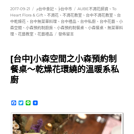
發
分
標
2017-09-21
╒台中食記
、
╞台中市
AUBE不凋花師資
、
To
佈
類
籤
Heart Flora & Gift
、
不凋花
、
不凋花教室
、
台中不凋花教室
、
台
日
中乾燥花
、
台中無菜單料理
、
台中禮品
、
台中私廚
、
台中花藝
、
小
期:
森空間
、
小森預約制廚房
、
小森預約制餐桌
、
小森餐桌
、
無菜單料
在
理
、
花藝教室
、
花藝禮品
發佈留言
〈[New]
小
森
[台中]小森空間之小森預約制
空
間
餐桌～乾燥花環繞的溫暖系私
搬
廚
新
家
&To
Heart
F
T
L
Flora
a
w
i
&
c
i
n
Gift
e
t
e
b
t
美
o
e
術
o
r