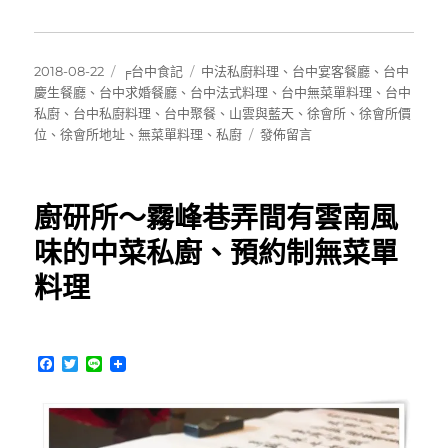
發
分
標
2018-08-22
╒台中食記
中法私廚料理
、
台中宴客餐廳
、
台中
佈
類
籤
慶生餐廳
、
台中求婚餐廳
、
台中法式料理
、
台中無菜單料理
、
台中
日
私廚
、
台中私廚料理
、
台中聚餐
、
山雲與藍天
、
徐會所
、
徐會所價
期:
在
位
、
徐會所地址
、
無菜單料理
、
私廚
發佈留言
〈[台
中]
徐
廚研所～霧峰巷弄間有雲南風
會
所
味的中菜私廚、預約制無菜單
～
料理
隱
藏
巷
弄
F
T
L
中
a
w
i
的
c
i
n
法
e
t
e
b
t
式
o
e
私