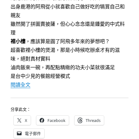
出身鹿港的阿飛從小就喜歡自己做好吃的犒賞自己和
親友
雖然開了拼圖賣披薩，但心心念念還是鍾愛的中式料
理
裡小樓
，應該算是圓了阿飛多年來的夢想吧？
超喜歡裡小樓的煲湯，那是小時候吃辦桌才有的滋
味，絕對真材實料
滷肉飯來一碗，再配點精緻的功夫小菜就很滿足
是台中少見的餐館經營模式
〈[台中]裡小樓小料理～巷弄中隱藏版私房小菜料
閱讀全文
分享此文：
X
Facebook
Threads
電子郵件