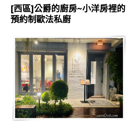
慢
[西區]公爵的廚房~小洋房裡的
吞
吞
預約制歐法私廚
食
堂
~
老
闆
煮
什
麼
就
吃
什
麼，
有
溫
度
的
家
常
無