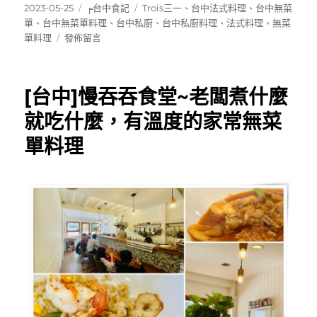
發
分
標
2023-05-25
╒台中食記
Trois三一
、
台中法式料理
、
台中無菜
佈
類
籤
單
、
台中無菜單料理
、
台中私廚
、
台中私廚料理
、
法式料理
、
無菜
日
在
單料理
發佈留言
期:
〈[台
中]Trois
三
[台中]慢吞吞食堂~老闆煮什麼
一
～
就吃什麼，有溫度的家常無菜
手
單料理
法
細
膩
精
緻，
空
間
溫
馨
小
巧
的