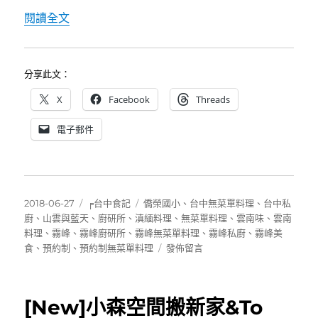
〈廚研所～霧峰巷弄間有雲南風味的中菜私廚、
閱讀全文
分享此文：
X
Facebook
Threads
電子郵件
發
分
標
2018-06-27
╒台中食記
僑榮國小
、
台中無菜單料理
、
台中私
佈
類
籤
廚
、
山雲與藍天
、
廚研所
、
滇緬料理
、
無菜單料理
、
雲南味
、
雲南
日
料理
、
霧峰
、
霧峰廚研所
、
霧峰無菜單料理
、
霧峰私廚
、
霧峰美
期:
在
食
、
預約制
、
預約制無菜單料理
發佈留言
〈廚
研
所
[New]小森空間搬新家&To
～