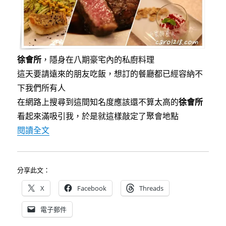
廚〉
徐會所
，隱身在八期豪宅內的私廚料理
這天要請遠來的朋友吃飯，想訂的餐廳都已經容納不
下我們所有人
在網路上搜尋到這間知名度應該還不算太高的
徐會所
看起來滿吸引我，於是就這樣敲定了聚會地點
〈[台中]徐會所～隱藏巷弄中的法式私廚/無菜單
閱讀全文
分享此文：
X
Facebook
Threads
電子郵件