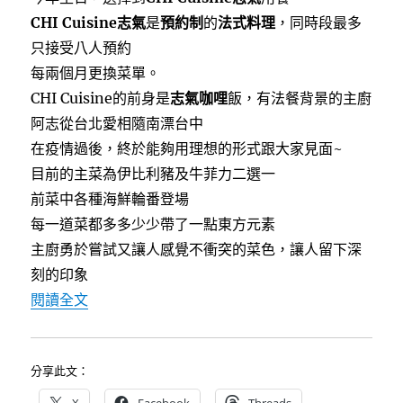
e
t
e
b
t
CHI Cuisine志氣
是
預約制
的
法式料理
，同時段最多
o
e
o
r
只接受八人預約
k
每兩個月更換菜單。
CHI Cuisine的前身是
志氣咖哩
飯，有法餐背景的主廚
阿志從台北愛相隨南漂台中
在疫情過後，終於能夠用理想的形式跟大家見面~
目前的主菜為伊比利豬及牛菲力二選一
前菜中各種海鮮輪番登場
每一道菜都多多少少帶了一點東方元素
主廚勇於嘗試又讓人感覺不衝突的菜色，讓人留下深
刻的印象
〈[台中]CHI Cuisine /志氣～有東方味的
閱讀全文
分享此文：