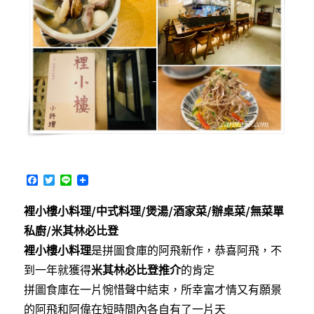
預
約
制
法
式
料
理，
每
兩
個
月
更
F
T
L
換
a
w
i
菜
c
i
n
裡小樓小料理/中式料理/煲湯/酒家菜/辦桌菜/無菜單
e
t
e
單〉
b
t
私廚/米其林必比登
o
e
o
r
裡小樓小料理
是拼圖食庫的阿飛新作，恭喜阿飛，不
k
到一年就獲得
米其林必比登推介
的肯定
拼圖食庫在一片惋惜聲中結束，所幸富才情又有願景
的阿飛和阿偉在短時間內各自有了一片天