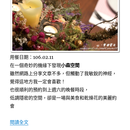
店
k
～
自
然
風
預
約
制
私
廚、
用餐日期：106.02.11
唯
在一個奇妙的機緣下發現
小森空間
美
雖然網路上分享文章不多，但觸動了我敏銳的神經，
花
藝
覺得這地方我一定會喜歡！
空
也很順利的預約到上週六的晚餐時段，
間〉
低調隱密的空間，卻是一場與美食和乾燥花的美麗約
會
〈[台中]小森空間之小森預約制餐桌～乾燥花環
閱讀全文