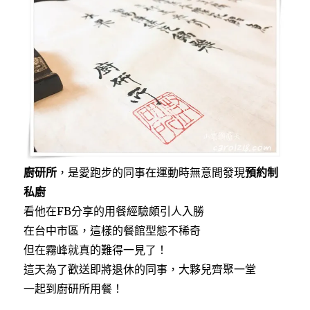
o
r
廚/
k
無
菜
單
料
理〉
廚研所
，是愛跑步的同事在運動時無意間發現
預約制
私廚
看他在FB分享的用餐經驗頗引人入勝
在台中市區，這樣的餐館型態不稀奇
但在霧峰就真的難得一見了！
這天為了歡送即將退休的同事，大夥兒齊聚一堂
一起到廚研所用餐！