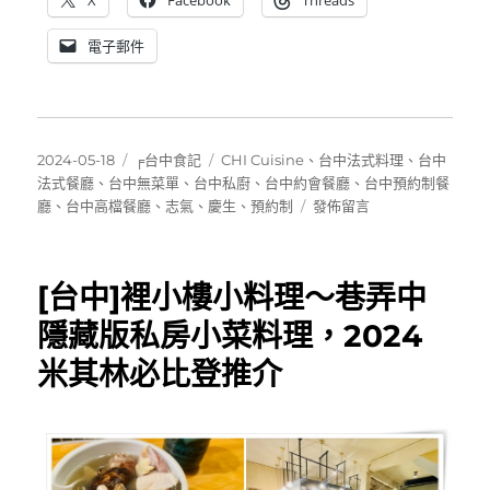
X
Facebook
Threads
電子郵件
發
分
標
2024-05-18
╒台中食記
CHI Cuisine
、
台中法式料理
、
台中
佈
類
籤
法式餐廳
、
台中無菜單
、
台中私廚
、
台中約會餐廳
、
台中預約制餐
日
在
廳
、
台中高檔餐廳
、
志氣
、
慶生
、
預約制
發佈留言
期:
〈[台
中]CHI
Cuisine
[台中]裡小樓小料理～巷弄中
/
志
隱藏版私房小菜料理，2024
氣
米其林必比登推介
～
有
東
方
味
的