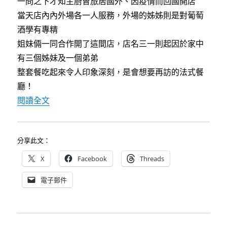
一問之下才知主廚曾旅居國外、因疫情而回國開店
當天店內內外場各一人服務，外場的姊姊則是對葡萄
酒學有專精
姐妹倆一同合作開了這間店，店名三一則起因於家中
有三個姊妹及一個弟弟
整套餐吃起來令人印象深刻，是會想要再訪的法式餐
廳！
〈[台中]Trois三一～手法細膩精緻，空間溫馨
閱讀全文
分享此文：
X
Facebook
Threads
電子郵件