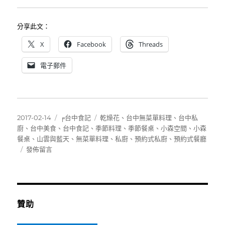
分享此文：
X
Facebook
Threads
電子郵件
發
分
標
2017-02-14
╒台中食記
乾燥花
、
台中無菜單料理
、
台中私
佈
類
籤
廚
、
台中美食
、
台中食記
、
季節料理
、
季節餐桌
、
小森空間
、
小森
日
餐桌
、
山雲與藍天
、
無菜單料理
、
私廚
、
預約式私廚
、
預約式餐廳
期:
在
發佈留言
〈[台
中]
小
森
空
贊助
間
之