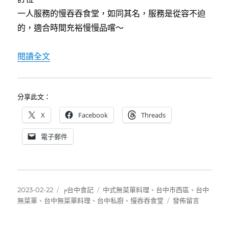
一人服務的慢吞吞食堂，如同其名，服務是從容不迫
的，適合時間充裕慢慢品嚐～
〈[台中]慢吞吞食堂~老闆煮什麼就吃什麼，有
閱讀全文
分享此文：
X
Facebook
Threads
電子郵件
發
分
標
2023-02-22
╒台中食記
中式無菜單料理
、
台中市西區
、
台中
佈
類
籤
在
無菜單
、
台中無菜單料理
、
台中私廚
、
慢吞吞食堂
發佈留言
日
〈[台
期:
中]