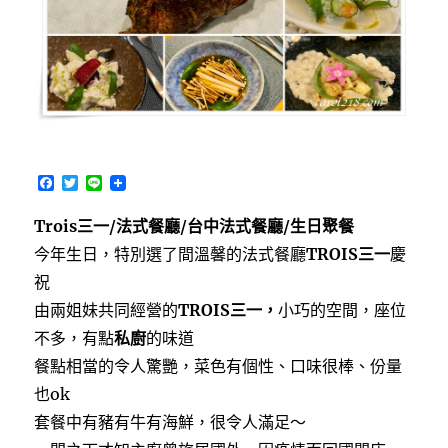
版
私
房
小
菜
料
理，
2024
F
T
L
米
a
w
i
其
c
i
n
Trois三一/法式餐廳/台中法式餐廳/生日聚餐
林
e
t
e
b
t
必
今年生日，特別選了間溫馨的法式餐廳
TROIS三一
慶
o
e
比
o
r
祝
登
k
由兩姐妹共同經營的
TROIS三一，
小巧的空間，座位
推
介〉
不多，有點
私廚
的味道
餐點相當的令人驚艷，菜色有個性、口味很棒、份量
也ok
套餐中有豬有牛有海鮮，很令人滿足～