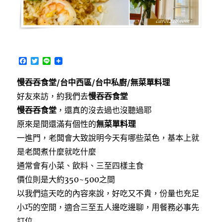
法
式
料
理〉
F
T
L
a
w
i
c
i
n
慢吞吞食堂/台中西區/台中私廚/無菜單料理
e
t
e
b
t
好友來訪，約我們去
慢吞吞食堂
o
e
o
r
慢吞吞食堂
，還真的沒去過也沒聽過耶
k
原來是間還滿有個性的
無菜單料理
一進門，老闆會大致說明今天有哪些菜色，基本上就
是老闆煮什麼就吃什麼
通常會有小菜、飲料、三至四樣主食
價位則是大約350~500之間
以我們這天吃的內容來說，好吃又不貴，份量也充足
小巧的空間，適合三至五人邊吃邊聊，用餐務必事先
訂位