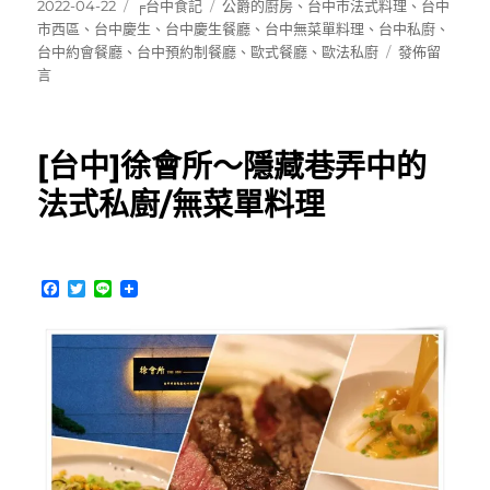
發
分
標
2022-04-22
╒台中食記
公爵的廚房
、
台中市法式料理
、
台中
佈
類
籤
市西區
、
台中慶生
、
台中慶生餐廳
、
台中無菜單料理
、
台中私廚
、
日
在
台中約會餐廳
、
台中預約制餐廳
、
歐式餐廳
、
歐法私廚
發佈留
期:
〈[西
言
區]
公
爵
[台中]徐會所～隱藏巷弄中的
的
廚
法式私廚/無菜單料理
房
~
小
洋
F
T
L
房
a
w
i
c
i
n
裡
e
t
e
的
b
t
預
o
e
o
r
約
k
制
歐
法
私