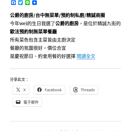
F
T
L
菜
a
w
i
c
i
n
單
公爵的廚房/台中無菜單/預約制私廚/精誠商圈
e
t
e
料
b
t
今年wei的生日我選了
公爵的廚房
，是位於精誠九街的
理〉
o
e
o
r
歐法預約制無菜單餐廳
k
所有菜色包含主菜皆由主廚決定
餐廳的氛圍很好，價位合宜
〈[西區]公爵的
是慶祝節日、約會用餐的好選擇
閱讀全文
分享此文：
X
Facebook
Threads
電子郵件