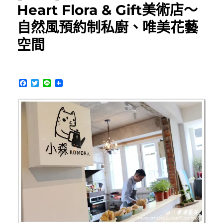
霧
Heart Flora & Gift美術店～
峰
自然風預約制私廚、唯美花藝
巷
弄
空間
間
有
雲
南
F
T
L
風
a
w
i
味
c
i
n
e
t
e
的
b
t
中
o
e
菜
o
r
k
私
廚、
預
約
制
無
菜
單
料