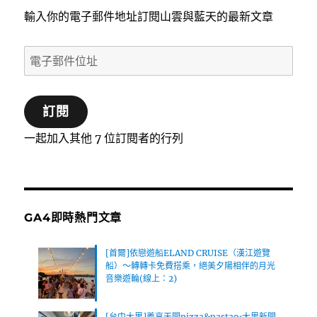
輸入你的電子郵件地址訂閱山雲與藍天的最新文章
電
子
郵
訂閱
件
位
一起加入其他 7 位訂閱者的行列
址
GA4即時熱門文章
[首爾]依戀遊船ELAND CRUISE（漢江遊覽
船）～轉轉卡免費搭乘，絕美夕陽相伴的月光
音樂遊輪(線上：2)
[台中大里]義享天開pizza&pasta～大里新開