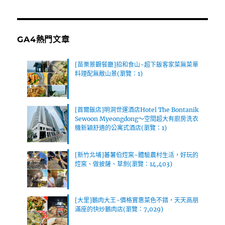
GA4熱門文章
[苗栗景觀餐廳]招和食山~超下飯客家菜無菜單
料理配無敵山景(瀏覽：1)
[首爾飯店]明洞世運酒店Hotel The Bontanik
Sewoon Myeongdong～空間超大有廚房洗衣
機新穎舒適的公寓式酒店(瀏覽：1)
[新竹北埔]蕃薯伯焢窯~體驗農村生活，好玩的
焢窯、做披薩、草劍(瀏覽：14,403)
[大里]鵝肉大王~價格實惠菜色不錯，天天高朋
滿座的快炒鵝肉店(瀏覽：7,029)