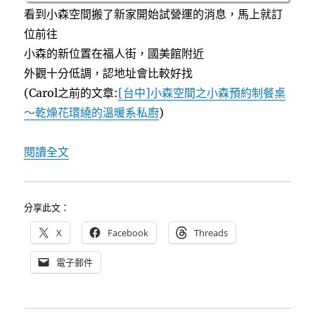
看到小森空間搬了新家開始試營運的消息，馬上就訂
理〉
位前往
小森的新位置在福人街，國美館附近
外觀十分低調，認地址會比較好找
(Carol之前的文章:
[台中]小森空間之小森預約制餐桌
～乾燥花環繞的溫暖系私廚
)
〈[New]小森空間搬新家&To Heart Flora
閱讀全文
分享此文：
X
Facebook
Threads
電子郵件