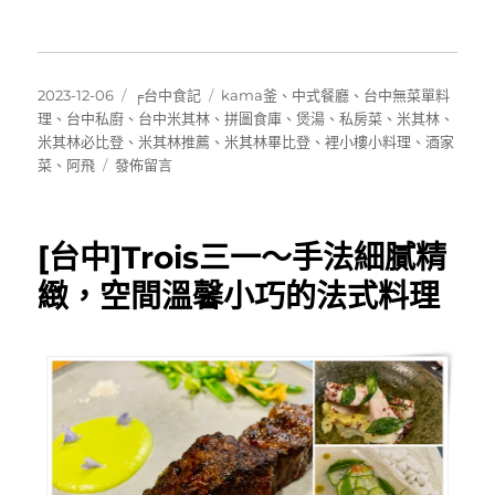
發
分
標
2023-12-06
╒台中食記
kama釜
、
中式餐廳
、
台中無菜單料
佈
類
籤
理
、
台中私廚
、
台中米其林
、
拼圖食庫
、
煲湯
、
私房菜
、
米其林
、
日
米其林必比登
、
米其林推薦
、
米其林畢比登
、
裡小樓小料理
、
酒家
期:
在
菜
、
阿飛
發佈留言
〈[台
中]
裡
[台中]Trois三一～手法細膩精
小
樓
緻，空間溫馨小巧的法式料理
小
料
理
～
巷
弄
中
隱
藏