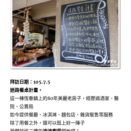
b
t
鋪、
o
e
沃
o
r
土
k
Terreno
冰
淇
淋〉
拜訪日期：105.7.5
迷路餐桌計畫，
這一棟恆春鎮上的80年美麗老房子，經歷過酒家、醫
院、公賣局
如今提供餐廳、冰淇淋、麵包店、雜貨販售等服務
除了用餐之外，還可以逛上好一陣子