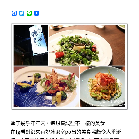
甜
F
T
L
點
a
w
i
好
c
i
n
吃
e
t
e
b
t
有
o
e
特
o
r
色，
k
也
供
應
早
午
餐〉
中
墾丁幾乎年年去，總想嘗試些不一樣的美食
在Ig看到錦來再說冰果室po出的美食照頗令人垂涎