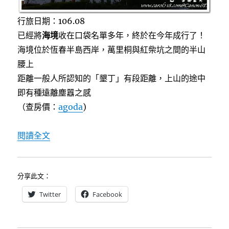
行旅日期：106.08
已經將
海境
收在口袋名單多年，終於在今年成行了！
海境位於恆春半島西岸，萬里桐與紅柴坑之間的半山
腰上
距離一般人所認知的「墾丁」有段距離，上山的途中
即有種遠離塵囂之感
（查房價：
agoda
)
〈[墾丁民宿]海境渡假民宿～欣賞海景日出和夕
閱讀全文
分享此文：
Twitter
Facebook