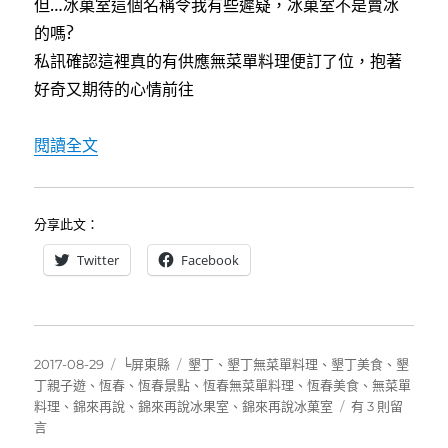
但…冰菓室這個名稱令我有些遲疑，冰菓室不是賣冰
的嗎?
私訊確認這裡真的有供應無菜單料理便訂了位，抱著
好奇又期待的心情前往
〈[恆春美食]錦來再說冰菓室~只有美味料理不
閱讀全文
分享此文：
Twitter
Facebook
發
分
標
2017-08-29
╘屏東縣
墾丁
、
墾丁無菜單料理
、
墾丁美食
、
墾
佈
類
籤
丁親子遊
、
恆春
、
恆春景點
、
恆春無菜單料理
、
恆春美食
、
無菜單
日
在
料理
、
錦來再說
、
錦來再說冰果室
、
錦來再說冰菓室
有 3 則留
期:
〈[恆
言
春