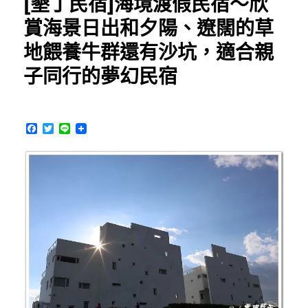
[墾丁民宿]海境渡假民宿～欣
下
人
賞海景日出和夕陽、遼闊的草
家
地餵養牛群還有沙坑，適合親
家
常
子同行的夢幻民宿
菜，
量
多
平
F
T
L
價
a
w
i
滋
c
i
n
e
t
e
味
b
t
好，
o
e
墾
o
r
k
丁
用
餐
好
選
擇〉
中