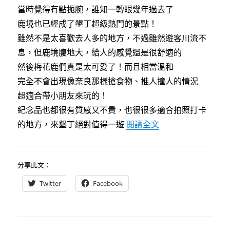
o
r
當時覺得有點扼腕，誰知一轉眼幾年過去了
k
鹿境也已經成了墾丁超級熱門的景點！
雖然不是太喜歡去人多的地方，不過雖然遊客川流不
息，但鹿境腹地大，給人的感覺還是很舒適的
然後梅花鹿們真是太可愛了！而且相當溫和
完全不會出現像奈良那樣搶食物、推人撞人的情況
超適合帶小朋友來玩的！
紀念品也都很有質感又不貴，也很很多適合拍照打卡
〈鹿境~來跟可愛
的地方，來墾丁絕對值得一遊
閱讀全文
分享此文：
Twitter
Facebook