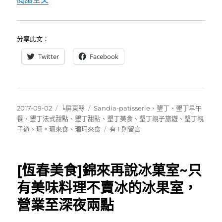
分享此文：
Twitter
Facebook
發
分
標
2017-09-02
╘屏東縣
Sandia-patisserie
、
墾丁
、
墾丁早午
佈
類
籤
餐
、
墾丁法式甜點
、
墾丁甜點
、
墾丁美食
、
墾丁親子旅遊
、
墾丁親
日
在
子遊
、
珊。珊來食
、
珊珊來食
有 1 則留言
期:
〈[墾
丁]
珊。
[恆春美食]錦來再說冰菓室~只
珊
來
有美味料理不賣冰的冰果室，
食
營業至深夜兩點
Sandia-
patisserie
～