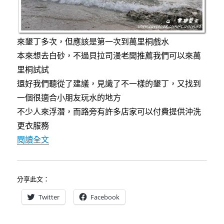
子
遊
推
薦
來墾丁多次，但應該是第一次到萬里桐戲水
景
本來想去白砂，不過貝拉司漫老闆推薦我們可以來萬
點〉
里桐試試
還好我們聽從了建議，見識了不一樣的墾丁，又找到
一個很適合小朋友玩水的地方
不少人來浮潛，而路旁有許多店家可以付費提供沖洗
更衣服務
〈墾丁萬里桐～戲水、玩沙、浮潛、觀賞夕陽好
閱讀全文
分享此文：
Twitter
Facebook