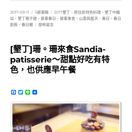
發
分
標
2017-09-11
╘屏東縣
2017墾丁
、
原住民特色料理
、
墾丁中繼
佈
類
籤
站
、
墾丁親子遊
、
屏東春日
、
屏東美食
、
山雲與藍天
、
春日
、
春日
日
在
廚房
、
春日鄉
發佈留言
期:
〈[屏
東
春
[墾丁]珊。珊來食Sandia-
日]
春
patisserie～甜點好吃有特
日
色，也供應早午餐
廚
房
～
隱
F
T
L
身
a
w
i
原
c
i
n
住
e
t
e
b
t
民
o
e
部
o
r
落
k
中