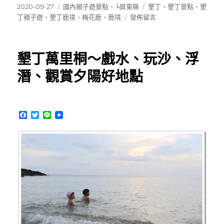
發
分
標
2020-09-27
國內親子遊景點
、
╘屏東縣
墾丁
、
墾丁景點
、
墾
佈
類
在
籤
丁親子遊
、
墾丁鹿境
、
梅花鹿
、
鹿境
發佈留言
日
〈鹿
期:
境
~
墾丁萬里桐～戲水、玩沙、浮
來
跟
潛、觀賞夕陽好地點
可
愛
溫
順
F
T
L
的
a
w
i
c
i
n
梅
e
t
e
花
b
t
鹿
o
e
o
r
一
k
起
玩！
墾
丁
親