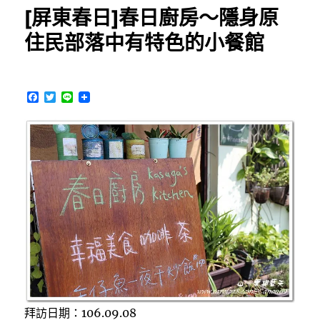
灘
[屏東春日]春日廚房～隱身原
民
宿]
住民部落中有特色的小餐館
湛
藍
海
岸
F
T
L
AZURE196
a
w
i
c
i
n
～
e
t
e
距
b
t
離
o
e
o
r
南
k
灣
沙
灘
只
要
三
分
鐘
的
拜訪日期：106.09.08
溫