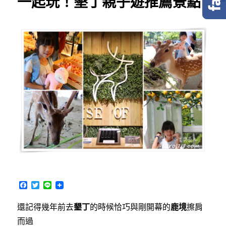
一起玩！墾丁親子遊推薦景點
F
T
L
a
w
i
c
i
n
還記得幾年前去
墾丁
的時候恰巧與剛開幕的
鹿境
擦肩
e
t
e
b
t
而過
o
e