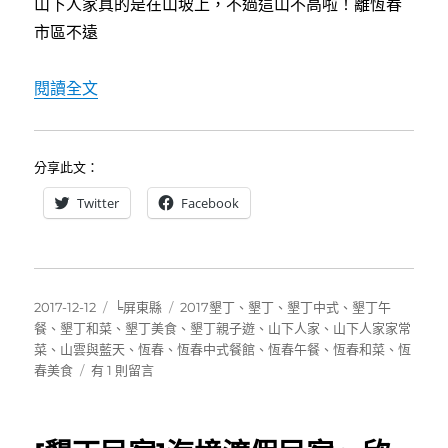
山下人家真的是在山坡上，不過這山不高啦！離恆春
中
市區不遠
〈[恆春]山下人家家常菜，量多平價滋味好，墾
閱讀全文
分享此文：
Twitter
Facebook
發
分
標
2017-12-12
╘屏東縣
2017墾丁
、
墾丁
、
墾丁中式
、
墾丁午
佈
類
籤
餐
、
墾丁和菜
、
墾丁美食
、
墾丁親子遊
、
山下人家
、
山下人家家常
日
菜
、
山雲與藍天
、
恆春
、
恆春中式餐館
、
恆春午餐
、
恆春和菜
、
恆
期:
在
春美食
有 1 則留言
〈[恆
春]
山