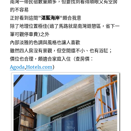
南灣一帶民宿數量頗多，但要找到看得順眼又有空房
的不容易
正好看到這間”
湛藍海岸
“頗合我意
除了地理位置極佳(過了馬路就是南灣遊憩區，省下一
筆可觀停車費)之外
內部淡雅的色調與風格也讓人喜歡
雖然四人房沒有景觀，但空間還不小、也有浴缸；
價位也合理，頗適合家庭入住（查房價：
Agoda
,
Hotels.com
)