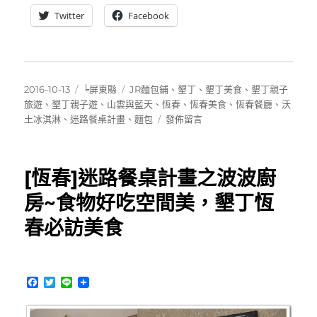
Twitter
Facebook
發
分
標
2016-10-13
╘屏東縣
JR麵包鋪
、
墾丁
、
墾丁美食
、
墾丁親子
佈
類
籤
旅遊
、
墾丁親子遊
、
山雲與藍天
、
恆春
、
恆春美食
、
恆春餐廳
、
沃
日
在
土冰淇淋
、
迷路餐桌計畫
、
麵包
發佈留言
期:
〈[恆
春]
迷
[恆春]迷路餐桌計畫之波波廚
路
餐
房~食物好吃空間美，墾丁恆
桌
春必訪美食
計
畫
~JR
自
F
T
L
然
a
w
i
麵
c
i
n
包
e
t
e