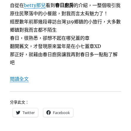
自從在
betty那兒
看到
春日廚房
的介紹，一整個吸引我
馨
質
原住民聚落中的小餐館，對我而言太有魅力了！
感
經歷數年前那幾段尋訪台灣319鄉鎮的小旅行，大多數
民
鄉鎮對我而言都不陌生
宿〉
中
春日，很熟悉，卻想不起在哪兒蓋的章
翻開舊文，才發現原來當年是在小七蓋章XD
那正好，就藉由春日廚房讓我再對春日多一點點了解
吧
〈[屏東春日]春日廚房～隱身原住民部落中有特
閱讀全文
分享此文：
Twitter
Facebook