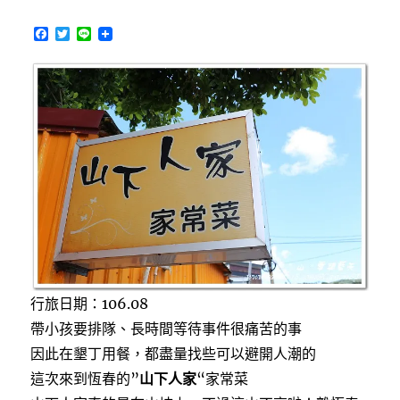
宿
Beras
F
T
L
Manor~
a
w
i
c
i
n
田
e
t
e
野
b
t
間
o
e
o
r
南
k
洋
風
渡
假
民
宿，
有
戲
水
行旅日期：106.08
池、
帶小孩要排隊、長時間等待事件很痛苦的事
早
餐
因此在墾丁用餐，都盡量找些可以避開人潮的
超
這次來到恆春的”
山下人家
“家常菜
棒〉