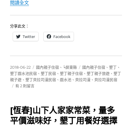
〈墾丁貝拉司漫民宿Beras Manor~田野間
閱讀全文
分享此文：
Twitter
Facebook
發
分
標
2018-06-22
國內親子住宿
、
╘屏東縣
國內親子住宿
、
墾丁
、
佈
類
籤
墾丁戲水池民宿
、
墾丁民宿
、
墾丁親子住宿
、
墾丁親子旅遊
、
墾丁
日
親子遊
、
墾丁貝拉司漫民宿
、
戲水池
、
貝拉司漫
、
貝拉司漫民宿
期:
在
有 2 則留言
〈墾
丁
貝
[恆春]山下人家家常菜，量多
拉
司
平價滋味好，墾丁用餐好選擇
漫
民