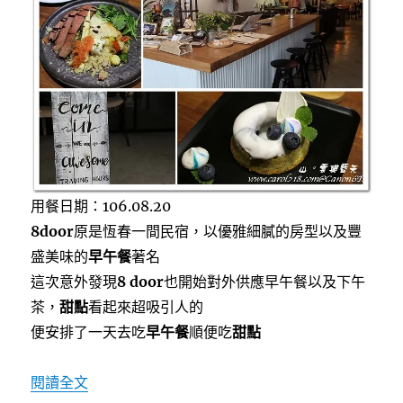
日
k
出
和
夕
陽、
遼
闊
的
草
地
餵
用餐日期：106.08.20
養
8door
原是恆春一間民宿，以優雅細膩的房型以及豐
牛
群
盛美味的
早午餐
著名
還
這次意外發現
8 door
也開始對外供應早午餐以及下午
有
茶，
甜點
看起來超吸引人的
沙
坑，
便安排了一天去吃
早午餐
順便吃
甜點
適
合
〈[恆春早午餐]8door小廚房~溫暖細緻，老屋
閱讀全文
親
子