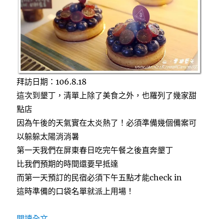
有
特
色
的
小
餐
館〉
拜訪日期：106.8.18
這次到墾丁，清單上除了美食之外，也羅列了幾家甜
點店
因為午後的天氣實在太炎熱了！必須準備幾個備案可
以躲躲太陽消消暑
第一天我們在屏東春日吃完午餐之後直奔墾丁
比我們預期的時間還要早抵達
而第一天預訂的民宿必須下午五點才能check in
這時準備的口袋名單就派上用場！
〈[墾丁]珊。珊來食Sandia-patisserie
閱讀全文