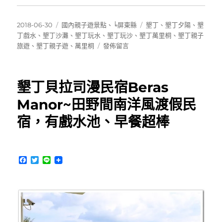
發
分
標
2018-06-30
國內親子遊景點
、
╘屏東縣
墾丁
、
墾丁夕陽
、
墾
佈
類
籤
丁戲水
、
墾丁沙灘
、
墾丁玩水
、
墾丁玩沙
、
墾丁萬里桐
、
墾丁親子
日
在
旅遊
、
墾丁親子遊
、
萬里桐
發佈留言
期:
〈墾
丁
萬
墾丁貝拉司漫民宿Beras
里
桐
Manor~田野間南洋風渡假民
～
宿，有戲水池、早餐超棒
戲
水、
玩
沙、
F
T
L
浮
a
w
i
潛、
c
i
n
觀
e
t
e
b
t
賞
o
e
夕
o
r
陽
k