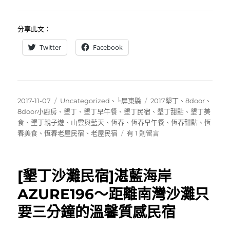
同
行
分享此文：
的
夢
Twitter
Facebook
幻
民
宿〉
中
發
分
標
2017-11-07
Uncategorized
、
╘屏東縣
2017墾丁
、
8door
、
佈
類
籤
8door小廚房
、
墾丁
、
墾丁早午餐
、
墾丁民宿
、
墾丁甜點
、
墾丁美
日
食
、
墾丁親子遊
、
山雲與藍天
、
恆春
、
恆春早午餐
、
恆春甜點
、
恆
期:
在
春美食
、
恆春老屋民宿
、
老屋民宿
有 1 則留言
〈[恆
春
早
[墾丁沙灘民宿]湛藍海岸
午
餐]8door
AZURE196～距離南灣沙灘只
小
要三分鐘的溫馨質感民宿
廚
房
~