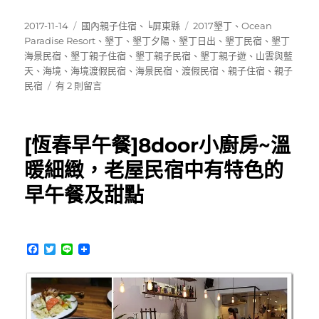
發
分
標
2017-11-14
國內親子住宿
、
╘屏東縣
2017墾丁
、
Ocean
佈
類
籤
Paradise Resort
、
墾丁
、
墾丁夕陽
、
墾丁日出
、
墾丁民宿
、
墾丁
日
海景民宿
、
墾丁親子住宿
、
墾丁親子民宿
、
墾丁親子遊
、
山雲與藍
期:
天
、
海境
、
海境渡假民宿
、
海景民宿
、
渡假民宿
、
親子住宿
、
親子
在
民宿
有 2 則留言
〈[墾
丁
民
[恆春早午餐]8door小廚房~溫
宿]
海
暖細緻，老屋民宿中有特色的
境
早午餐及甜點
渡
假
民
宿
F
T
L
～
a
w
i
欣
c
i
n
賞
e
t
e
b
t
海
o
e
景
o
r