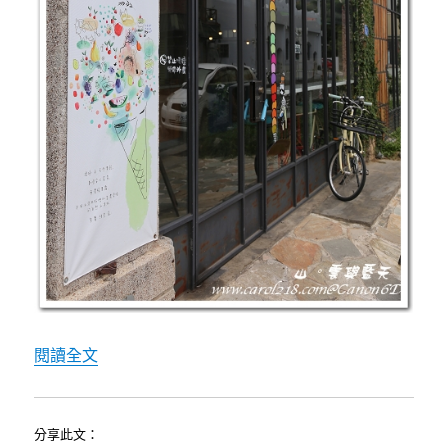
果
室，
營
業
至
深
夜
兩
點〉
中
〈[恆春]迷路餐桌計畫~JR自然麵包鋪、沃土Terr
閱讀全文
分享此文：