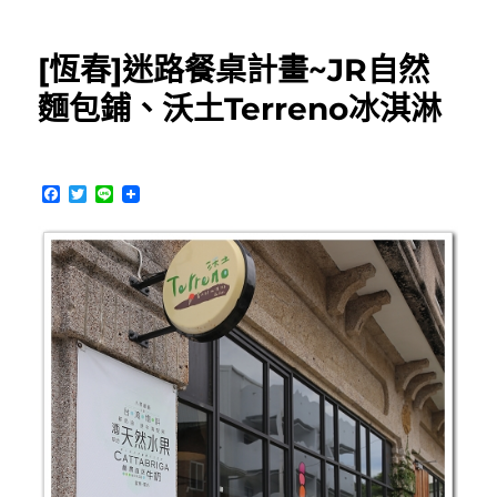
美
食]
[恆春]迷路餐桌計畫~JR自然
錦
來
麵包鋪、沃土Terreno冰淇淋
再
說
冰
菓
F
T
L
室
a
w
i
c
i
n
~
e
t
e
只
b
t
有
o
e
o
r
美
k
味
料
理
不
賣
冰
的
冰