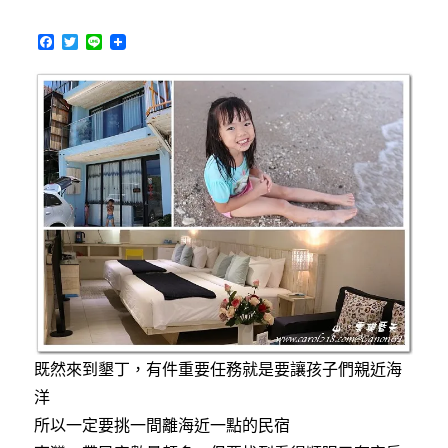
溫
F
T
L
暖
a
w
i
細
c
i
n
緻，
e
t
e
b
t
老
o
e
屋
o
r
民
k
宿
中
有
特
色
的
早
午
餐
及
既然來到墾丁，有件重要任務就是要讓孩子們親近海
甜
洋
點〉
中
所以一定要挑一間離海近一點的民宿