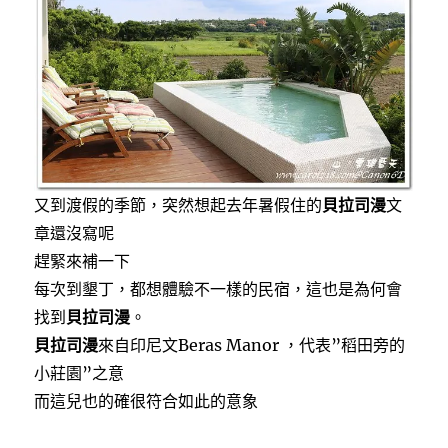
好
地
點〉
又到渡假的季節，突然想起去年暑假住的
貝拉司漫
文
章還沒寫呢
趕緊來補一下
每次到墾丁，都想體驗不一樣的民宿，這也是為何會
找到
貝拉司漫
。
貝拉司漫
來自印尼文Beras Manor ，代表”稻田旁的
小莊園”之意
而這兒也的確很符合如此的意象