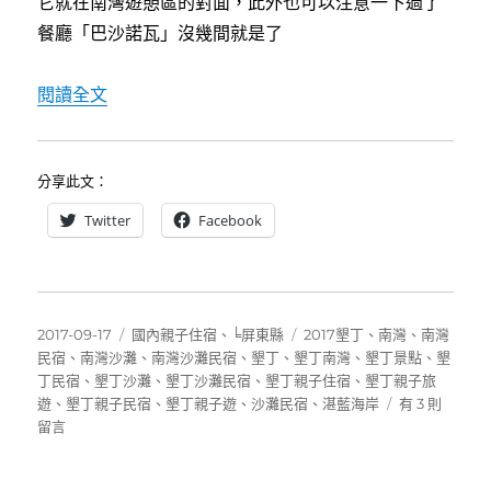
它就在南灣遊憩區的對面，此外也可以注意一下過了
餐廳「巴沙諾瓦」沒幾間就是了
〈[墾丁沙灘民宿]湛藍海岸AZURE196～距離
閱讀全文
分享此文：
Twitter
Facebook
發
分
標
2017-09-17
國內親子住宿
、
╘屏東縣
2017墾丁
、
南灣
、
南灣
佈
類
籤
民宿
、
南灣沙灘
、
南灣沙灘民宿
、
墾丁
、
墾丁南灣
、
墾丁景點
、
墾
日
丁民宿
、
墾丁沙灘
、
墾丁沙灘民宿
、
墾丁親子住宿
、
墾丁親子旅
期:
在
遊
、
墾丁親子民宿
、
墾丁親子遊
、
沙灘民宿
、
湛藍海岸
有 3 則
〈[墾
留言
丁
沙