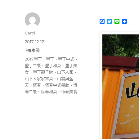
F
T
L
a
w
i
c
i
n
作
Carol
e
t
e
者
b
t
發
2017-12-12
o
e
佈
分
╘屏東縣
o
r
日
k
類
標
2017墾丁
、
墾丁
、
墾丁中式
、
期:
籤
墾丁午餐
、
墾丁和菜
、
墾丁美
食
、
墾丁親子遊
、
山下人家
、
山下人家家常菜
、
山雲與藍
天
、
恆春
、
恆春中式餐館
、
恆
春午餐
、
恆春和菜
、
恆春美食