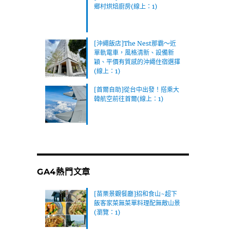
鄉村烘焙廚房(線上：1)
[沖繩飯店]The Nest那霸～近
單軌電車，風格清新、設備新
穎、平價有質感的沖繩住宿選擇
(線上：1)
[首爾自助]從台中出發！搭乘大
韓航空前往首爾(線上：1)
GA4熱門文章
[苗栗景觀餐廳]招和食山~超下
飯客家菜無菜單料理配無敵山景
(瀏覽：1)