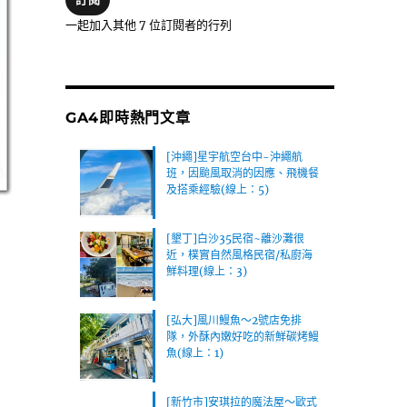
位
一起加入其他 7 位訂閱者的行列
址
GA4即時熱門文章
[沖繩]星宇航空台中-沖繩航
班，因颱風取消的因應、飛機餐
及搭乘經驗(線上：5)
[墾丁]白沙35民宿~離沙灘很
近，樸實自然風格民宿/私廚海
鮮料理(線上：3)
[弘大]風川鰻魚～2號店免排
隊，外酥內嫩好吃的新鮮碳烤鰻
魚(線上：1)
[新竹市]安琪拉的魔法屋～歐式