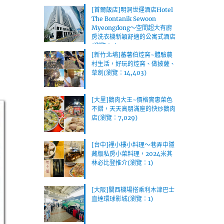
[首爾飯店]明洞世運酒店Hotel
The Bontanik Sewoon
Myeongdong～空間超大有廚
房洗衣機新穎舒適的公寓式酒店
(瀏覽：1)
[新竹北埔]蕃薯伯焢窯~體驗農
村生活，好玩的焢窯、做披薩、
草劍(瀏覽：14,403)
[大里]鵝肉大王~價格實惠菜色
不錯，天天高朋滿座的快炒鵝肉
店(瀏覽：7,029)
[台中]裡小樓小料理～巷弄中隱
藏版私房小菜料理，2024米其
林必比登推介(瀏覽：1)
[大阪]關西機場搭乘利木津巴士
直達環球影城(瀏覽：1)