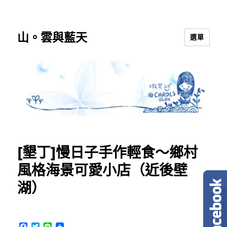
山。雲與藍天
選單
[墾丁]慢日子手作輕食～鄉村
風格海景可愛小店（近後壁
湖）
F
T
L