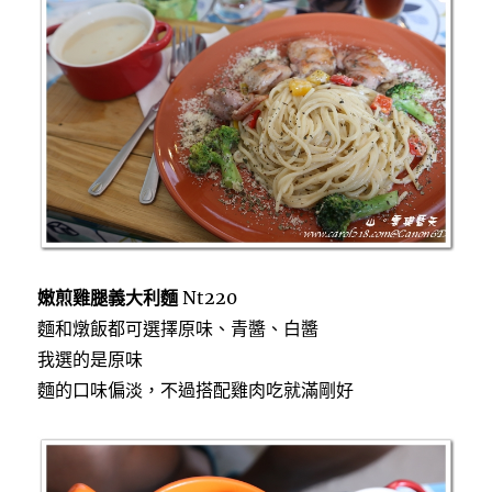
嫩煎雞腿義大利麵
Nt220
麵和燉飯都可選擇原味、青醬、白醬
我選的是原味
麵的口味偏淡，不過搭配雞肉吃就滿剛好