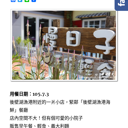
a
w
i
c
i
n
e
t
e
b
t
o
e
o
r
k
用餐日期：105.7.3
後壁湖漁港附近的一爿小店，緊鄰「後壁湖漁港海
鮮」餐廳
店內空間不大！但有個可愛的小院子
販售早午餐、輕食、義大利麵