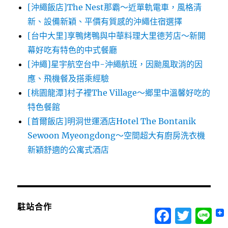
[沖繩飯店]The Nest那霸～近單軌電車，風格清
新、設備新穎、平價有質感的沖繩住宿選擇
[台中大里]享鴨烤鴨與中華料理大里德芳店～新開
幕好吃有特色的中式餐廳
[沖繩]星宇航空台中-沖繩航班，因颱風取消的因
應、飛機餐及搭乘經驗
[桃園龍潭]村子裡The Village～鄉里中溫馨好吃的
特色餐館
[首爾飯店]明洞世運酒店Hotel The Bontanik
Sewoon Myeongdong～空間超大有廚房洗衣機
新穎舒適的公寓式酒店
駐站合作
Facebook
Twitter
Lin