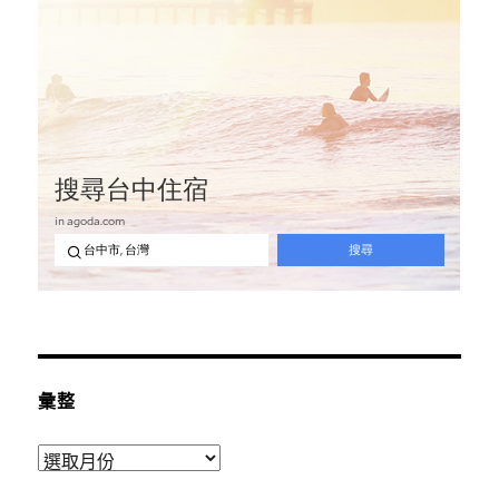
彙整
彙
整