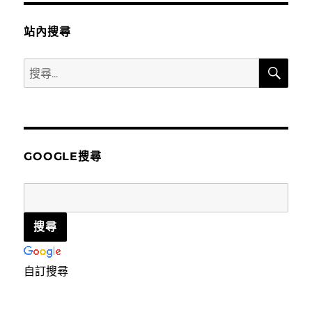
性
大，
站內搜尋
小
資
搜
族
搜
尋
也
尋
能
關
享
用
鍵
的
字:
精
GOOGLE搜尋
緻
法
式
料
理〉
中
自訂搜尋