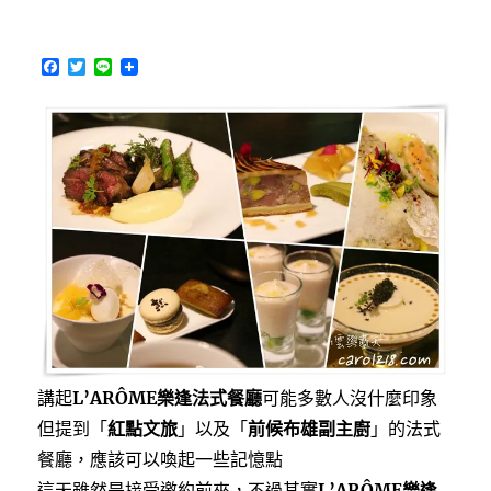
旅
B1，
精
F
T
L
緻
a
w
i
c
i
n
好
e
t
e
吃
b
t
價
o
e
o
r
格
k
不
貴
的
西
班
牙
餐
酒
館〉
講起
L’ARÔME樂逢法式餐廳
可能多數人沒什麼印象
中
但提到「
紅點文旅
」以及「
前候布雄副主廚
」的法式
餐廳，應該可以喚起一些記憶點
這天雖然是接受邀約前來，不過其實
L’ARÔME樂逢