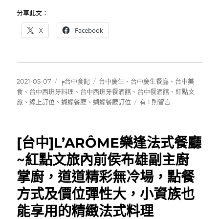
分享此文：
X
Facebook
發
分
標
2021-05-07
╒台中食記
台中慶生
、
台中慶生餐廳
、
台中美
佈
類
籤
食
、
台中西班牙料理
、
台中西班牙餐酒館
、
台中餐酒館
、
紅點文
日
在
旅
、
線上訂位
、
蝴蝶餐廳
、
蝴蝶餐廳訂位
有 1 則留言
期:
〈[台
中]
蝴
[台中]L’ARÔME樂逢法式餐廳
蝶
餐
~紅點文旅內前侯布雄副主廚
廳
掌廚，道道精彩無冷場，點餐
MARIPOSA
Bistro~
方式及價位彈性大，小資族也
紅
點
能享用的精緻法式料理
文