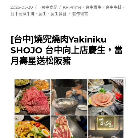
發
分
標
2026-05-30
╒台中食記
KR Prime
、
台中慶生
、
台中牛排
、
佈
類
籤
在
台中高級牛排
、
慶生
、
慶生餐廳
發佈留言
日
〈[台
期:
中]KR
Prime~
[台中]燒究燒肉Yakiniku
連
續
SHOJO 台中向上店慶生，當
六
月壽星送松阪豬
年
入
圍
米
其
林
指
南，
精
緻
好
吃
份