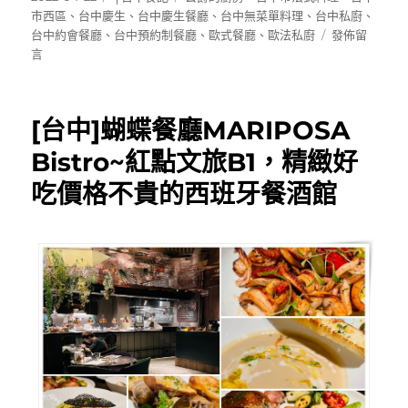
佈
類
籤
市西區
、
台中慶生
、
台中慶生餐廳
、
台中無菜單料理
、
台中私廚
、
日
在
台中約會餐廳
、
台中預約制餐廳
、
歐式餐廳
、
歐法私廚
發佈留
期:
〈[西
言
區]
公
爵
[台中]蝴蝶餐廳MARIPOSA
的
廚
Bistro~紅點文旅B1，精緻好
房
吃價格不貴的西班牙餐酒館
~
小
洋
房
裡
的
預
約
制
歐
法
私