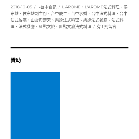
發
分
標
2018-10-05
╒台中食記
L'ARÔME
、
L'ARÔME法式料理
、
侯
佈
類
籤
布雄
、
侯布雄副主廚
、
台中慶生
、
台中求婚
、
台中法式料理
、
台中
日
法式餐廳
、
山雲與藍天
、
樂逢法式料理
、
樂逢法式餐廳
、
法式料
期:
在
理
、
法式餐廳
、
紅點文旅
、
紅點文旅法式料理
有 1 則留言
〈[台
中]L’ARÔME
樂
逢
法
贊助
式
餐
廳
~
紅
點
文
旅
內
前
侯
布