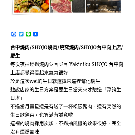
量
足
的
高
級
F
T
L
牛
a
w
i
排
c
i
n
台中燒肉/SHOJO燒肉/燒究燒肉/SHOJO台中向上店/
e
t
e
館〉
b
t
慶生
o
e
o
r
每次夜裡經過焼肉ショジョ Yakiniku SHOJO
台中向
k
上店
都覺得看起來氣氛很好
於是這次wei的生日就選擇來這裡幫他慶生
雖說店家的生日方案是要生日當天來才贈送「浮誇生
日塔」
不過當月壽星還是有送了一杯松阪豬肉，還有突然的
生日歌驚喜，也算滿有誠意啦
這裡的燒肉採用炭爐，不過抽風機的效果很好，完全
沒有煙燻氣味