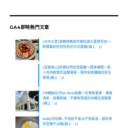
址
GA4即時熱門文章
[台中大里]享鴨烤鴨與中華料理大里德芳店～
新開幕好吃有特色的中式餐廳(線上：1)
[宜蘭員山]好春好然民宿餐廳～隱身鄉間一家
人共同經營的溫馨餐館，提供自家種植的安全
蔬菜(線上：1)
[沖繩飯店]The Nest那霸～近單軌電車，風格
清新、設備新穎、平價有質感的沖繩住宿選擇
(線上：1)
woky恰恰鍋~不怕刮不會沾不怕高溫，超好用
非塗層不沾鍋(線上：1)