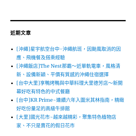
近期文章
[沖繩]星宇航空台中-沖繩航班，因颱風取消的因
應、飛機餐及搭乘經驗
[沖繩飯店]The Nest那霸～近單軌電車，風格清
新、設備新穎、平價有質感的沖繩住宿選擇
[台中大里]享鴨烤鴨與中華料理大里德芳店～新開
幕好吃有特色的中式餐廳
[台中]KR Prime~連續六年入圍米其林指南，精緻
好吃份量足的高級牛排館
[大里]國光花市~越來越精彩，聚集特色植物店
家、不只是賣花的假日花市