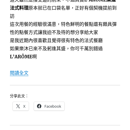
法式料理
原本就已在口袋名單，正好有個契機提前到
訪
這次用餐的經驗很滿意，特色鮮明的餐點還有頗具彈
性的點餐方式讓我迫不及待的想分享給大家
是我近期內很喜歡且覺得很有特色的法式餐廳
如果樂沐已來不及躬逢其盛，你可千萬別錯過
L’ARÔME
啊
〈[台中]L’ARÔME樂逢法式餐廳~紅點文旅
閱讀全文
分享此文：
X
Facebook