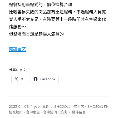
點餐採用單點式的，價位還算合理
比較容易失敗的肉品都有桌邊服務，不過服務人員感
覺人手不太充足，有時要等上一段時間才有空過來代
烤服務～
但整體而言還是頗讓人滿意的
〈[台中]燒究燒肉Yakiniku SHOJO 台中向
閱讀全文
分享此文：
X
Facebook
發
分
標
2023-04-06
╒台中食記
SHOJO台中向上店
、
SHOJO燒肉/
佈
類
籤
在
燒究燒肉
、
台中慶生
、
台中燒肉
、
燒肉
發佈留言
日
〈[台