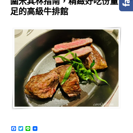
圍米其林指南，精緻好吃份量
足的高級牛排館
F
T
L