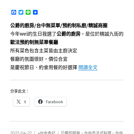
豬〉
F
T
L
a
w
i
c
i
n
公爵的廚房/台中無菜單/預約制私廚/精誠商圈
e
t
e
b
t
今年wei的生日我選了
公爵的廚房
，是位於精誠九街的
o
e
o
r
歐法預約制無菜單餐廳
k
所有菜色包含主菜皆由主廚決定
餐廳的氛圍很好，價位合宜
〈[西區]公爵的
是慶祝節日、約會用餐的好選擇
閱讀全文
分享此文：
X
Facebook
發
分
標
2022-04-22
╒台中食記
公爵的廚房
、
台中市法式料理
、
台中