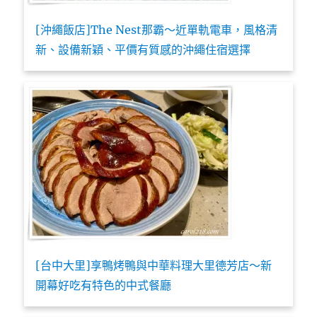
[沖繩飯店]The Nest那霸～近單軌電車，風格清
新、設備新穎、平價有質感的沖繩住宿選擇
[台中大里]享鴨烤鴨與中華料理大里德芳店～新
開幕好吃有特色的中式餐廳