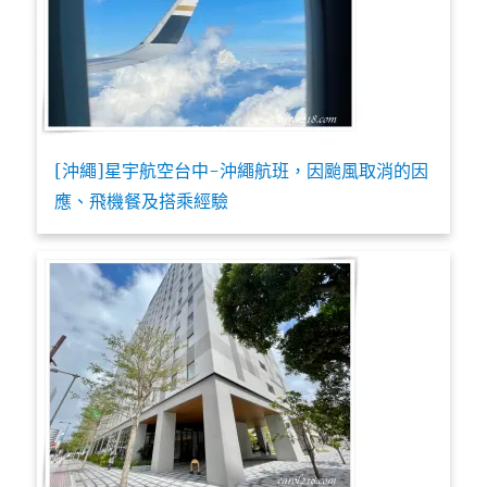
[沖繩]星宇航空台中-沖繩航班，因颱風取消的因
應、飛機餐及搭乘經驗