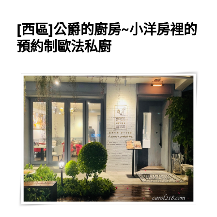
期:
中]
燒
[西區]公爵的廚房~小洋房裡的
究
燒
預約制歐法私廚
肉
Yakiniku
SHOJO
台
中
向
上
店
慶
生，
當
月
壽
星
送
松
阪