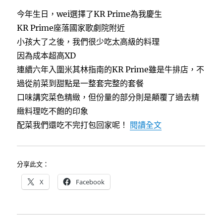
a
w
i
c
i
n
今年生日，wei選擇了KR Prime為我慶生
e
t
e
b
t
KR Prime座落國家歌劇院附近
o
e
o
r
小孩大了之後，我們很少吃太高級的料理
k
因為成本超高XD
連續六年入圍米其林指南的KR Prime雖是牛排店，不
過從前菜到甜點是一整套完整的套餐
口味講究菜色精緻，但份量的部分則是顛覆了過去精
緻料理吃不飽的印象
〈[台中]KR 
配菜我們還吃不完打包回家呢！
閱讀全文
分享此文：
X
Facebook