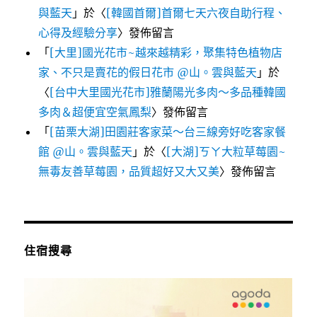
與藍天
」於〈
[韓國首爾]首爾七天六夜自助行程、
心得及經驗分享
〉發佈留言
「
[大里]國光花市~越來越精彩，聚集特色植物店
家、不只是賣花的假日花市 @山。雲與藍天
」於
〈
[台中大里國光花市]雅蘭陽光多肉～多品種韓國
多肉＆超便宜空氣鳳梨
〉發佈留言
「
[苗栗大湖]田園莊客家菜～台三線旁好吃客家餐
館 @山。雲與藍天
」於〈
[大湖]ㄎㄚ大粒草莓園~
無毒友善草莓園，品質超好又大又美
〉發佈留言
住宿搜尋