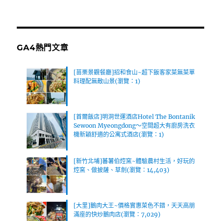
GA4熱門文章
[苗栗景觀餐廳]招和食山~超下飯客家菜無菜單
料理配無敵山景(瀏覽：1)
[首爾飯店]明洞世運酒店Hotel The Bontanik
Sewoon Myeongdong～空間超大有廚房洗衣
機新穎舒適的公寓式酒店(瀏覽：1)
[新竹北埔]蕃薯伯焢窯~體驗農村生活，好玩的
焢窯、做披薩、草劍(瀏覽：14,403)
[大里]鵝肉大王~價格實惠菜色不錯，天天高朋
滿座的快炒鵝肉店(瀏覽：7,029)