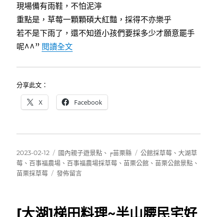
現場備有雨鞋，不怕泥濘
莓
好
重點是，草莓一顆顆碩大紅豔，採得不亦樂乎
去
若不是下雨了，還不知道小孩們要採多少才願意罷手
處〉
〈[苗栗公館]百事福農場~乾淨好停車，
呢^^”
閱讀全文
分享此文：
X
Facebook
發
分
標
2023-02-12
國內親子遊景點
、
╒苗栗縣
公館採草莓
、
大湖草
佈
類
籤
莓
、
百事福農場
、
百事福農場採草莓
、
苗栗公館
、
苗栗公館景點
、
日
在
苗栗採草莓
發佈留言
期:
〈[苗
栗
公
[大湖]梯田料理~半山腰民宅好
館]