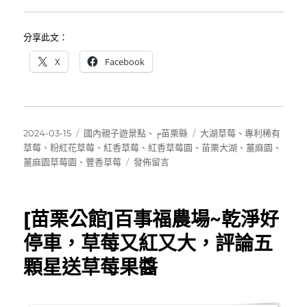
分享此文：
X
Facebook
發
分
標
2024-03-15
國內親子遊景點
、
╒苗栗縣
大湖草莓
、
專利稀有
佈
類
籤
草莓
、
粉紅花草莓
、
紅香草莓
、
紅香草莓園
、
苗栗大湖
、
薑麻園
、
日
在
薑麻園草莓園
、
豐香草莓
發佈留言
期:
〈[大
湖]
紅
[苗栗公館]百事福農場~乾淨好
香
草
停車，草莓又紅又大，評論五
莓
顆星送草莓果醬
園
～
別
處