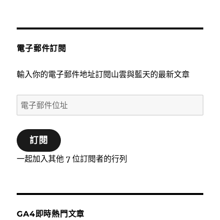
電子郵件訂閱
輸入你的電子郵件地址訂閱山雲與藍天的最新文章
電
子
郵
訂閱
件
位
一起加入其他 7 位訂閱者的行列
址
GA4即時熱門文章