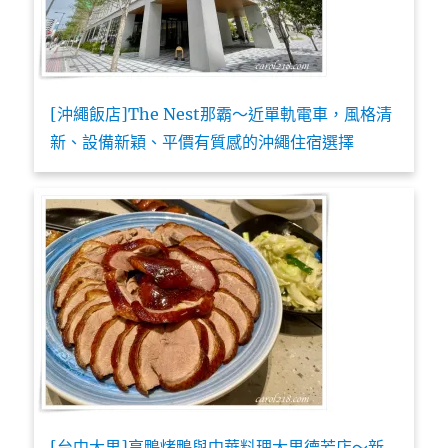
[沖繩飯店]The Nest那霸～近單軌電車，風格清
新、設備新穎、平價有質感的沖繩住宿選擇
[台中大里]享鴨烤鴨與中華料理大里德芳店～新