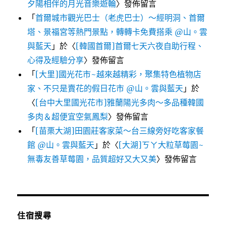
夕陽相伴的月光音樂遊輪
〉發佈留言
「
首爾城市觀光巴士（老虎巴士）～經明洞、首爾
塔、景福宮等熱門景點，轉轉卡免費搭乘 @山。雲
與藍天
」於〈
[韓國首爾]首爾七天六夜自助行程、
心得及經驗分享
〉發佈留言
「
[大里]國光花市~越來越精彩，聚集特色植物店
家、不只是賣花的假日花市 @山。雲與藍天
」於
〈
[台中大里國光花市]雅蘭陽光多肉～多品種韓國
多肉＆超便宜空氣鳳梨
〉發佈留言
「
[苗栗大湖]田園莊客家菜～台三線旁好吃客家餐
館 @山。雲與藍天
」於〈
[大湖]ㄎㄚ大粒草莓園~
無毒友善草莓園，品質超好又大又美
〉發佈留言
住宿搜尋