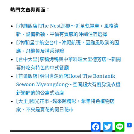
熱門文章與頁面︰
[沖繩飯店]The Nest那霸～近單軌電車，風格清
新、設備新穎、平價有質感的沖繩住宿選擇
[沖繩]星宇航空台中-沖繩航班，因颱風取消的因
應、飛機餐及搭乘經驗
[台中大里]享鴨烤鴨與中華料理大里德芳店～新開
幕好吃有特色的中式餐廳
[首爾飯店]明洞世運酒店Hotel The Bontanik
Sewoon Myeongdong～空間超大有廚房洗衣機
新穎舒適的公寓式酒店
[大里]國光花市~越來越精彩，聚集特色植物店
家、不只是賣花的假日花市
Facebook
Twitter
Lin