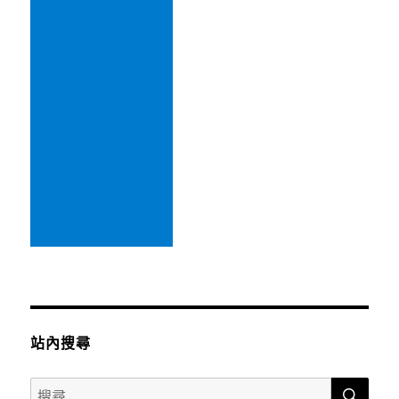
蜜
的
草
莓
火
鍋〉
中
站內搜尋
搜
搜
尋