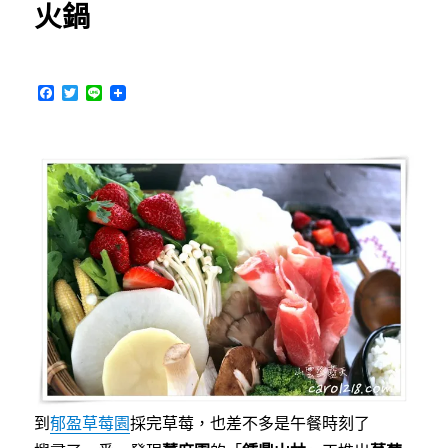
火鍋
半
山
腰
民
F
T
L
宅
a
w
i
好
c
i
n
吃
e
t
e
b
t
平
o
e
價
o
r
無
k
菜
單
料
理，
採
完
草
莓
好
去
到
郁盈草莓園
採完草莓，也差不多是午餐時刻了
處〉