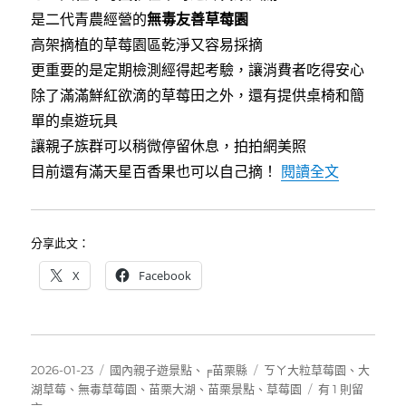
b
t
是二代青農經營的
無毒友善草莓園
o
e
o
r
高架摘植的草莓園區乾淨又容易採摘
k
更重要的是定期檢測經得起考驗，讓消費者吃得安心
除了滿滿鮮紅欲滴的草莓田之外，還有提供桌椅和簡
單的桌遊玩具
讓親子族群可以稍微停留休息，拍拍網美照
〈[大湖
目前還有滿天星百香果也可以自己摘！
閱讀全文
分享此文：
X
Facebook
發
分
標
2026-01-23
國內親子遊景點
、
╒苗栗縣
ㄎㄚ大粒草莓園
、
大
佈
類
籤
在
湖草莓
、
無毒草莓園
、
苗栗大湖
、
苗栗景點
、
草莓園
有 1 則留