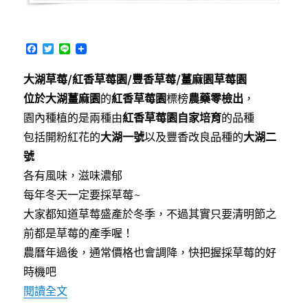
大
又
美〉
F
T
L
中
a
w
i
c
i
n
大湖草莓/紅香草莓園/豐香草莓/薑麻園草莓園
e
t
e
b
t
位於大湖薑麻園
的
紅香草莓園
標榜
農藥零檢出
，
o
e
o
r
園內種植的是兩種由
紅香草莓園自家培育
的品種
k
包括開粉紅花的
大湖一號
以及豐香改良品種的
大湖二
號
各有風味，滋味濃郁
每年冬天一定要採草莓~
大家都知道草莓盛產於冬季，不過其實只要清明節之
前都是草莓的產季喔！
農曆年過後，通常價格也會調降，快把握採草莓的好
時機吧
〈[大湖]紅香草莓園～別處沒有的好滋味自家培
閱讀全文