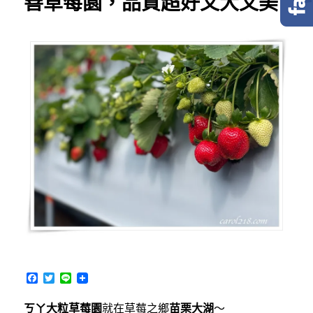
善草莓園，品質超好又大又美
F
T
L
a
w
i
c
i
n
ㄎㄚ大粒草莓園
就在草莓之鄉
苗栗大湖
～
e
t
e