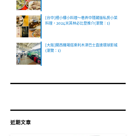
[台中]裡小樓小料理～巷弄中隱藏版私房小菜
料理，2024米其林必比登推介(瀏覽：1)
[大阪]關西機場搭乘利木津巴士直達環球影城
(瀏覽：1)
近期文章