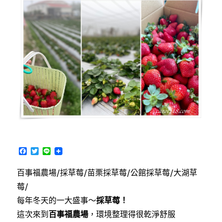
沒
有
的
好
滋
味
自
家
培
育
稀
有
品
種，
F
T
L
薑
a
w
i
麻
c
i
n
百事福農場/採草莓/苗栗採草莓/公館採草莓/大湖草
e
t
e
園
b
t
莓/
一
o
e
帶
o
r
每年冬天的一大盛事～
採草莓！
k
採
這次來到
百事福農場
，環境整理得很乾淨舒服
草