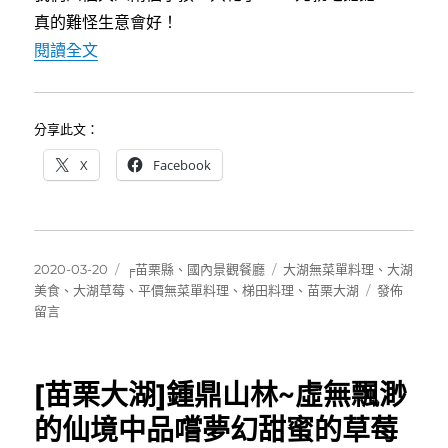
真的難怪生意會好！
〈[大湖]梯田料理~半山腰民宅好吃平價無菜單
閱讀全文
分享此文：
X
Facebook
發
分
標
2020-03-20
╒苗栗縣
、
國內景觀餐廳
大湖無菜單料理
、
大湖
佈
類
籤
在
美食
、
大湖草莓
、
平價無菜單料理
、
梯田料理
、
苗栗大湖
發佈
日
〈[大
留言
期:
湖]
梯
田
[苗栗大湖]鍾鼎山林~虛無飄渺
料
理
的仙境中品嚐夢幻甜蜜的草莓
~