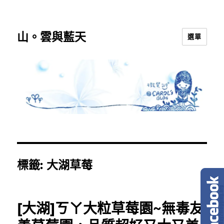
山。雲與藍天
選單
標籤:
大湖草莓
[大湖]ㄎㄚ大粒草莓園~無毒友