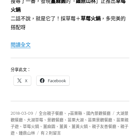
搜尋了一番，發現
薑麻園
的「
鍾鼎山林
」正推出
草莓
火鍋
二話不說，就是它了！採草莓＋
草莓火鍋
，多完美的
搭配呀
〈[苗栗大湖]鍾鼎山林~虛無飄渺的仙境中品嚐
閱讀全文
分享此文：
X
Facebook
發
分
標
2018-03-09
全台親子餐廳
、
╒苗栗縣
、
國內景觀餐廳
大湖景
佈
類
籤
觀餐廳
、
大湖草莓
、
景觀餐廳
、
苗栗大湖
、
苗栗景觀餐廳
、
苗栗親
日
子遊
、
草莓火鍋
、
薑麻園
、
薑黃
、
薑黃火鍋
、
親子友善餐廳
、
親子
期:
在
遊
、
鍾鼎山林
有 2 則留言
〈[苗