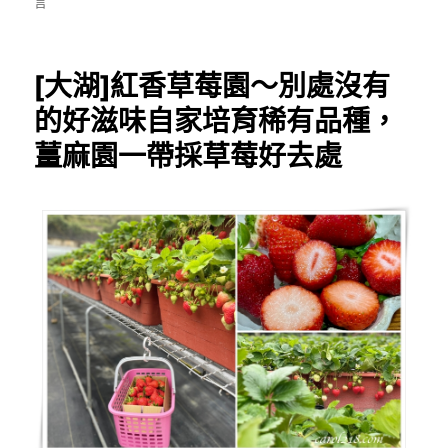
日
〈[大
言
期:
湖]
ㄎ
ㄚ
[大湖]紅香草莓園～別處沒有
大
粒
的好滋味自家培育稀有品種，
草
薑麻園一帶採草莓好去處
莓
園
~
無
毒
友
善
草
莓
園，
品
質
超
好
又