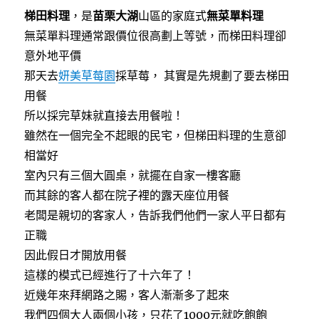
星
c
i
n
梯田料理
，是
苗栗大湖
山區的家庭式
無菜單料理
e
t
e
送
b
t
無菜單料理通常跟價位很高劃上等號，而梯田料理卻
草
o
e
莓
o
r
意外地平價
k
果
那天去
妍美草莓園
採草莓， 其實是先規劃了要去梯田
醬〉
用餐
所以採完草妹就直接去用餐啦！
雖然在一個完全不起眼的民宅，但梯田料理的生意卻
相當好
室內只有三個大圓桌，就擺在自家一樓客廳
而其餘的客人都在院子裡的露天座位用餐
老闆是親切的客家人，告訴我們他們一家人平日都有
正職
因此假日才開放用餐
這樣的模式已經進行了十六年了！
近幾年來拜網路之賜，客人漸漸多了起來
我們四個大人兩個小孩，只花了1000元就吃飽飽