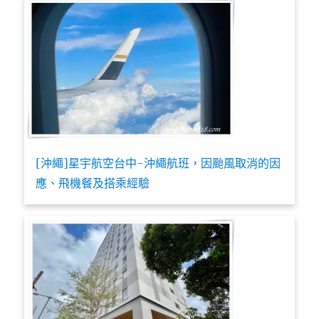
[沖繩]星宇航空台中-沖繩航班，因颱風取消的因
應、飛機餐及搭乘經驗