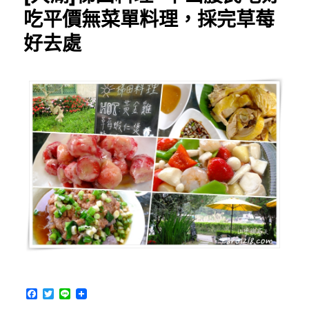
百
吃平價無菜單料理，採完草莓
事
好去處
福
農
場
~
乾
淨
好
停
車，
草
莓
又
紅
又
大，
評
論
五
F
T
L
顆
a
w
i