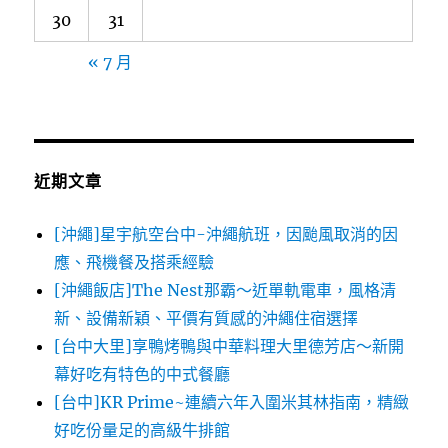
30
31
« 7 月
近期文章
[沖繩]星宇航空台中-沖繩航班，因颱風取消的因
應、飛機餐及搭乘經驗
[沖繩飯店]The Nest那霸～近單軌電車，風格清
新、設備新穎、平價有質感的沖繩住宿選擇
[台中大里]享鴨烤鴨與中華料理大里德芳店～新開
幕好吃有特色的中式餐廳
[台中]KR Prime~連續六年入圍米其林指南，精緻
好吃份量足的高級牛排館