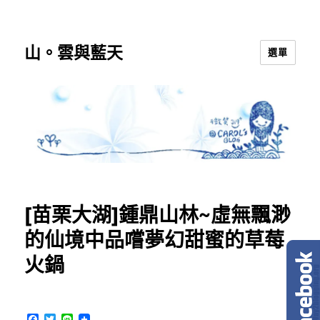
山。雲與藍天
選單
[苗栗大湖]鍾鼎山林~虛無飄渺
的仙境中品嚐夢幻甜蜜的草莓
火鍋
F
T
L