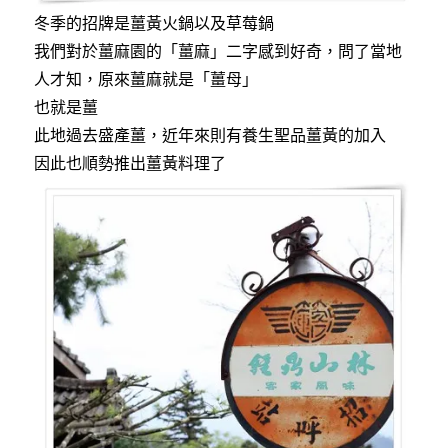
冬季的招牌是薑黃火鍋以及草莓鍋
我們對於薑麻園的「薑麻」二字感到好奇，問了當地
人才知，原來薑麻就是「薑母」
也就是薑
此地過去盛產薑，近年來則有養生聖品薑黃的加入
因此也順勢推出薑黃料理了