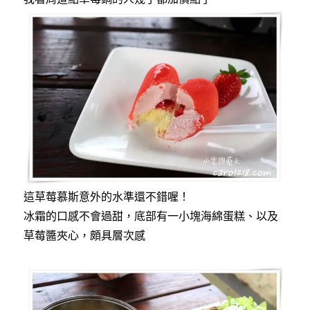
這草莓慕斯意外的水準還不錯喔！
冰霜的口感不會過甜，底部有一小塊海綿蛋糕、以及
草莓醬夾心，頗具層次感