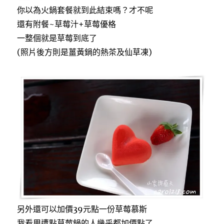
你以為火鍋套餐就到此結束嗎？才不呢
還有附餐~草莓汁+草莓優格
一整個就是草莓到底了
(照片後方則是薑黃鍋的熱茶及仙草凍)
另外還可以加價39元點一份草莓慕斯
我看周遭點草莓鍋的人幾乎都加價點了