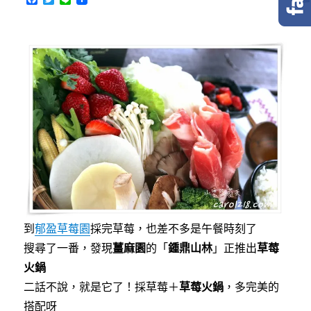
a
w
i
c
i
n
e
t
e
b
t
o
e
o
r
k
到
郁盈草莓園
採完草莓，也差不多是午餐時刻了
搜尋了一番，發現
薑麻園
的「
鍾鼎山林
」正推出
草莓
火鍋
二話不說，就是它了！採草莓＋
草莓火鍋
，多完美的
搭配呀