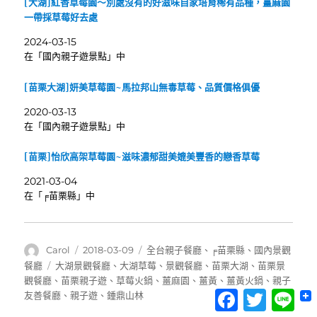
[大湖]紅香草莓園～別處沒有的好滋味自家培育稀有品種，薑麻園
一帶採草莓好去處
2024-03-15
在「國內親子遊景點」中
[苗栗大湖]妍美草莓園~馬拉邦山無毒草莓、品質價格俱優
2020-03-13
在「國內親子遊景點」中
[苗栗]怡欣高架草莓園~滋味濃郁甜美媲美豐香的戀香草莓
2021-03-04
在「╒苗栗縣」中
作
發
分
Carol
2018-03-09
全台親子餐廳
、
╒苗栗縣
、
國內景觀
者
佈
類
標
餐廳
大湖景觀餐廳
、
大湖草莓
、
景觀餐廳
、
苗栗大湖
、
苗栗景
日
籤
觀餐廳
、
苗栗親子遊
、
草莓火鍋
、
薑麻園
、
薑黃
、
薑黃火鍋
、
親子
Facebook
Twitter
Lin
期:
友善餐廳
、
親子遊
、
鍾鼎山林