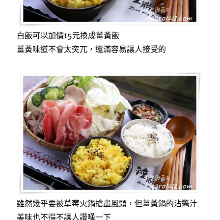
白飯可以加價15元換成薑黃飯
薑黃味道不會太突兀，還滿容易讓人接受的
雖然幾乎要被草莓火鍋搶盡風頭，但薑黃鍋的沾醬汁
美味也不得不讓人讚嘆一下