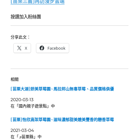
[苗栗三義]再訪漫步雲端
按讚加入粉絲團
分享此文：
X
Facebook
相關
[苗栗大湖]妍美草莓園~馬拉邦山無毒草莓、品質價格俱優
2020-03-13
在「國內親子遊景點」中
[苗栗]怡欣高架草莓園~滋味濃郁甜美媲美豐香的戀香草莓
2021-03-04
在「╒苗栗縣」中