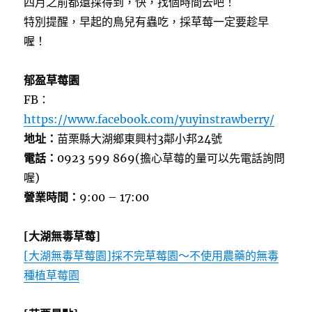
四月之前都還採得到，快，找個時間去吧！
特別提醒，早起的鳥兒有蟲吃，採草莓一定要趁早
喔！
郁盈草莓園
FB：
https://www.facebook.com/yuyinstrawberry/
地址：
苗栗縣大湖鄉東興村3鄰小邦24號
電話：
0923 599 869(擔心草莓的量可以先電話詢問
喔)
營業時間：
9:00 – 17:00
[大湖無毒草莓]
[大湖無毒草莓園]採不完草莓園～不使用農藥的無毒
種植草莓園