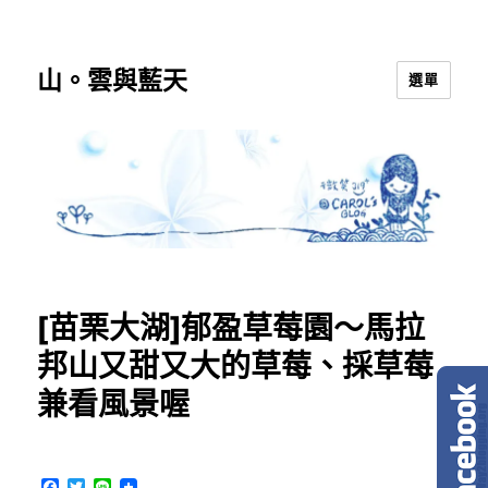
山。雲與藍天
選單
[苗栗大湖]郁盈草莓園～馬拉
邦山又甜又大的草莓、採草莓
兼看風景喔
F
T
L