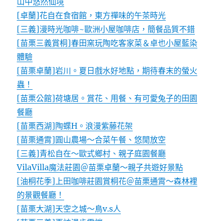
山中悠然仙境
[卓蘭]花自在食宿館，東方禪味的午茶時光
[三義]漫時光咖啡~歐洲小屋咖啡店，簡餐品質不錯
[苗栗三義賞桐]春田窯玩陶吃客家菜＆卓也小屋藍染
體驗
[苗栗卓蘭]岩川。夏日戲水好地點，期待春末的螢火
蟲！
[苗栗公館]荷塘居。賞花、用餐、有可愛兔子的田園
餐廳
[苗栗西湖]陶蝶H。浪漫紫藤花架
[苗栗通霄]圓山農場～合菜午餐、悠閒放空
[三義]青松自在～歐式鄉村、親子庭園餐廳
VilaVilla魔法莊園＠苗栗卓蘭～親子共遊好景點
[油桐花季]上田咖啡莊園賞桐花＠苗栗通霄～森林裡
的景觀餐廳！
[苗栗大湖]天空之城～鳥v.s人