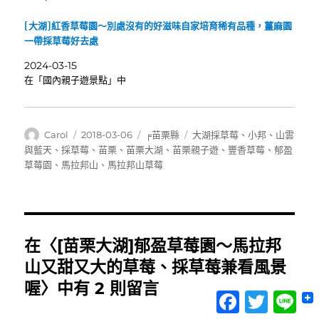
[大湖]紅香草莓園～別處沒有的好滋味自家培育稀有品種，薑麻園
一帶採草莓好去處
2024-03-15
在「國內親子遊景點」中
作
發
分
標
Carol
2018-03-06
╒苗栗縣
大湖採草莓
、
小邦
、
山雲
者
佈
類
籤
與藍天
、
採草莓
、
苗栗
、
苗栗大湖
、
苗栗親子遊
、
豐香草莓
、
郁盈
日
草莓園
、
馬拉邦山
、
馬拉邦山草莓
期:
在〈[苗栗大湖]郁盈草莓園～馬拉邦
山又甜又大的草莓、採草莓兼看風景
喔〉中有 2 則留言
Facebook
Twitter
Lin