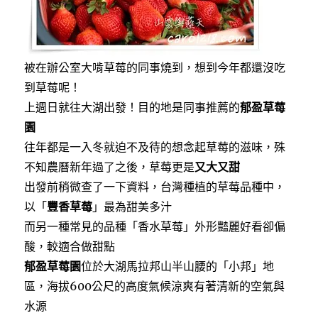
被在辦公室大啃草莓的同事燒到，想到今年都還沒吃
到草莓呢！
上週日就往大湖出發！目的地是同事推薦的
郁盈草莓
園
往年都是一入冬就迫不及待的想念起草莓的滋味，殊
不知農曆新年過了之後，草莓更是
又大又甜
出發前稍微查了一下資料，台灣種植的草莓品種中，
以「
豐香草莓
」最為甜美多汁
而另一種常見的品種「香水草莓」外形豔麗好看卻偏
酸，較適合做甜點
郁盈草莓園
位於大湖馬拉邦山半山腰的「小邦」地
區，海拔600公尺的高度氣候涼爽有著清新的空氣與
水源