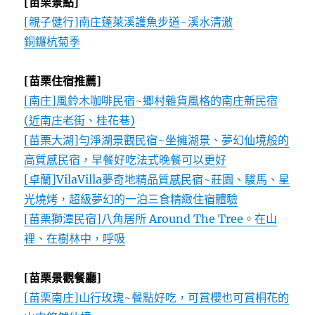
[苗栗景點]
[親子健行]南庄蓬萊溪護魚步道~溪水清澈
銅鑼杭菊季
[苗栗住宿推薦]
[南庄]風鈴木咖啡民宿~鄉村雜貨風格的南庄新民宿
(近南庄老街、桂花巷)
[苗栗大湖]勻淨湖景觀民宿~坐擁湖景、夢幻仙境般的
高質感民宿，早餐好吃法式晚餐可以更好
[卓蘭]VilaVilla夢奇地精品質感民宿~莊園、駿馬、星
光燒烤，超級夢幻的一泊三食精緻住宿體驗
[苗栗獅潭民宿]八角居所 Around The Tree。在山
裡、在樹林中，呼吸
[苗栗景觀餐廳]
[苗栗南庄]山行玫瑰~餐點好吃，可賞櫻也可賞桐花的