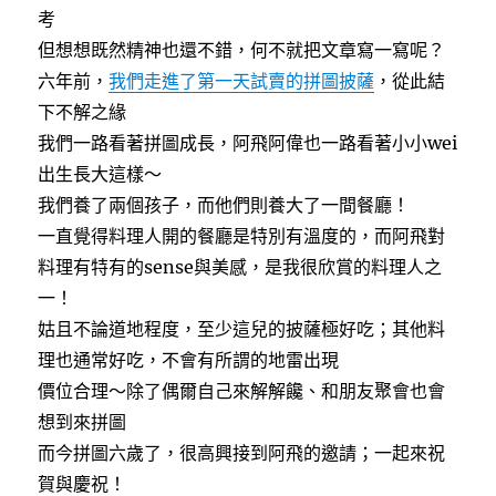
考
但想想既然精神也還不錯，何不就把文章寫一寫呢？
六年前，
我們走進了第一天試賣的拼圖披薩
，從此結
下不解之緣
我們一路看著拼圖成長，阿飛阿偉也一路看著小小wei
出生長大這樣～
我們養了兩個孩子，而他們則養大了一間餐廳！
一直覺得料理人開的餐廳是特別有溫度的，而阿飛對
料理有特有的sense與美感，是我很欣賞的料理人之
一！
姑且不論道地程度，至少這兒的披薩極好吃；其他料
理也通常好吃，不會有所謂的地雷出現
價位合理～除了偶爾自己來解解饞、和朋友聚會也會
想到來拼圖
而今拼圖六歲了，很高興接到阿飛的邀請；一起來祝
賀與慶祝！