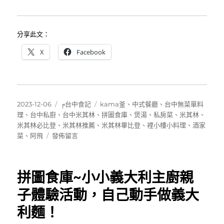
分享此文：
X
Facebook
發
分
標
2023-12-06
╒台中食記
kama釜
、
中式餐廳
、
台中無菜單料
佈
類
籤
理
、
台中私廚
、
台中米其林
、
拼圖食庫
、
煲湯
、
私房菜
、
米其林
、
日
米其林必比登
、
米其林推薦
、
米其林畢比登
、
裡小樓小料理
、
酒家
期:
在
菜
、
阿飛
發佈留言
〈[台
中]
裡
拼圖食庫~小小義大利主廚親
小
樓
子體驗活動，自己動手做義大
小
利麵！
料
理