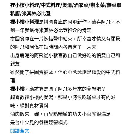
包、
c
i
n
裡小樓小料理/中式料理/煲湯/酒家菜/辦桌菜/無菜單
e
t
e
夾
b
t
私廚/米其林必比登
餡
o
e
多
o
r
裡小樓小料理
是拼圖食庫的阿飛新作，恭喜阿飛，不
k
拿
到一年就獲得
米其林必比登推介
的肯定
滋
拼圖食庫在一片惋惜聲中結束，所幸富才情又有願景
及
開
的阿飛和阿偉在短時間內各自有了一片天
心
出身鹿港的阿飛從小就喜歡自己做好吃的犒賞自己和
果
親友
提
拉
雖然開了拼圖賣披薩，但心心念念還是鍾愛的中式料
米
理
蘇〉
裡小樓
，應該算是圓了阿飛多年來的夢想吧？
超喜歡裡小樓的煲湯，那是小時候吃辦桌才有的滋
味，絕對真材實料
滷肉飯來一碗，再配點精緻的功夫小菜就很滿足
是台中少見的餐館經營模式
〈[台中]裡小樓小料理～巷弄中隱藏版私房小菜料
閱讀全文