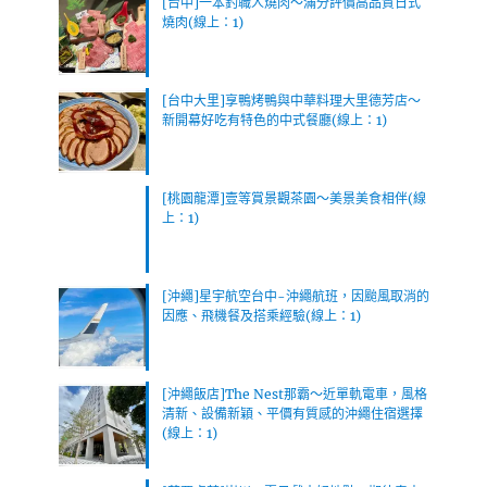
[台中]一本釣職人燒肉～滿分評價高品質日式
燒肉(線上：1)
[台中大里]享鴨烤鴨與中華料理大里德芳店～
新開幕好吃有特色的中式餐廳(線上：1)
[桃園龍潭]壹等賞景觀茶園～美景美食相伴(線
上：1)
[沖繩]星宇航空台中-沖繩航班，因颱風取消的
因應、飛機餐及搭乘經驗(線上：1)
[沖繩飯店]The Nest那霸～近單軌電車，風格
清新、設備新穎、平價有質感的沖繩住宿選擇
(線上：1)