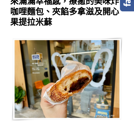
來滿滿幸福感，療癒的美味炸
咖哩麵包、夾餡多拿滋及開心
果提拉米蘇