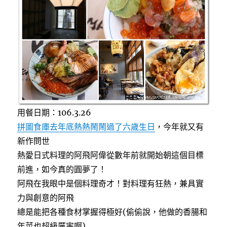
k
自
己
動
手
做
義
大
利
麵！〉
用餐日期：106.3.26
拼圖食庫去年底熱熱鬧鬧過了六歲生日
，今年就又有
新作問世
熱愛日式料理的阿飛阿偉從數年前就開始朝這個目標
前進，如今真的圓夢了！
阿飛在我眼中是個料理奇才！對料理有狂熱，兼具實
力與創意的阿飛
總是能把各種食材掌握得極好(偷偷說，他做的香腸和
年菜也超級厲害啊)