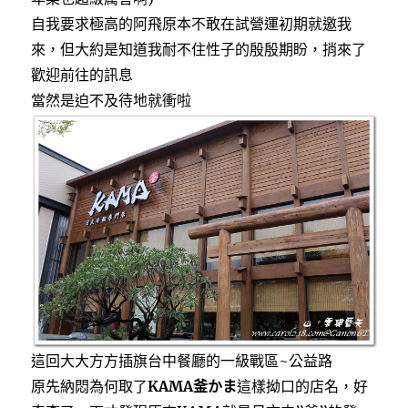
自我要求極高的阿飛原本不敢在試營運初期就邀我
來，但大約是知道我耐不住性子的殷殷期盼，捎來了
歡迎前往的訊息
當然是迫不及待地就衝啦
這回大大方方插旗台中餐廳的一級戰區~公益路
原先納悶為何取了
KAMA釜かま
這樣拗口的店名，好