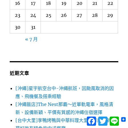
16
17
18
19
20
21
22
23
24
25
26
27
28
29
30
31
« 7 月
近期文章
[沖繩]星宇航空台中-沖繩航班，因颱風取消的因
應、飛機餐及搭乘經驗
[沖繩飯店]The Nest那霸～近單軌電車，風格清
新、設備新穎、平價有質感的沖繩住宿選擇
Facebook
Twitter
Lin
[台中大里]享鴨烤鴨與中華料理大里德芳店～新開