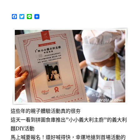
～
巷
F
T
L
弄
a
w
i
中
c
i
n
隱
e
t
e
b
t
藏
o
e
版
o
r
私
k
房
小
菜
料
理，
2024
米
其
林
這些年的親子體驗活動真的很夯
必
這天一看到拼圖食庫推出”小小義大利主廚”的義大利
比
麵DIY活動
登
推
馬上喊要報名！還好喊得快，幸運地搶到首場活動的