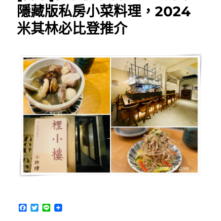
蜉
隱藏版私房小菜料理，2024
蝣
米其林必比登推介
FU
YOU
～
帶
來
滿
滿
幸
福
感，
療
癒
的
美
味
炸
咖
哩
F
T
L
麵
a
w
i