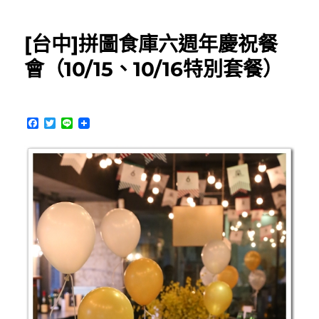
中
公
[台中]拼圖食庫六週年慶祝餐
益
路
會（10/15、10/16特別套餐）
美
食]KAMA
釜
か
F
T
L
ま
a
w
i
c
i
n
日
e
t
e
式
b
t
丼
o
e
o
r
飯
k
專
門
店
~
拼
圖
食
庫