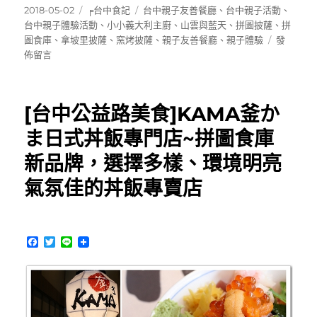
發
分
標
2018-05-02
╒台中食記
台中親子友善餐廳
、
台中親子活動
、
佈
類
籤
台中親子體驗活動
、
小小義大利主廚
、
山雲與藍天
、
拼圖披薩
、
拼
日
在
圖食庫
、
拿坡里披薩
、
窯烤披薩
、
親子友善餐廳
、
親子體驗
發
期:
〈拼
佈留言
圖
食
庫
[台中公益路美食]KAMA釜か
~
小
ま日式丼飯專門店~拼圖食庫
小
新品牌，選擇多樣、環境明亮
義
大
氣氛佳的丼飯專賣店
利
主
廚
親
F
T
L
子
a
w
i
體
c
i
n
e
t
e
驗
b
t
活
o
e
動，
o
r