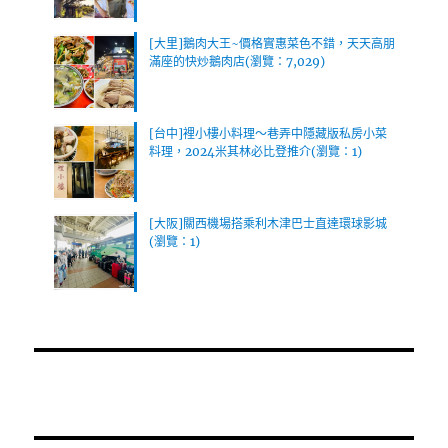
[大里]鵝肉大王~價格實惠菜色不錯，天天高朋
滿座的快炒鵝肉店(瀏覽：7,029)
[台中]裡小樓小料理～巷弄中隱藏版私房小菜
料理，2024米其林必比登推介(瀏覽：1)
[大阪]關西機場搭乘利木津巴士直達環球影城
(瀏覽：1)