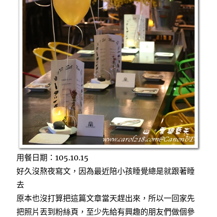
新
品
牌，
選
擇
多
樣、
環
境
明
亮
氣
氛
佳
的
用餐日期：105.10.15
丼
飯
好久沒熬夜寫文，因為最近陪小孩睡覺總是就跟著睡
專
去
賣
原本也沒打算把這篇文章當天趕出來，所以一回家先
店〉
把照片丟到粉絲頁，至少先給有興趣的朋友們做個參