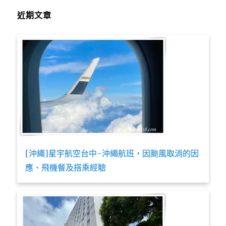
近期文章
[沖繩]星宇航空台中-沖繩航班，因颱風取消的因
應、飛機餐及搭乘經驗