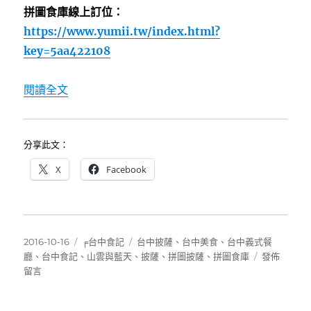
拼圖食庫線上訂位：
https://www.yumii.tw/index.html?
key=5aa422108
〈[台中]拼圖食庫六週年慶祝餐會（10/15、10/
閱讀全文
分享此文：
X
Facebook
發
分
標
2016-10-16
╒台中食記
台中披薩
、
台中美食
、
台中義式餐
佈
類
籤
在
廳
、
台中食記
、
山雲與藍天
、
披薩
、
拼圖披薩
、
拼圖食庫
發佈
日
〈[台
留言
期:
中]
拼