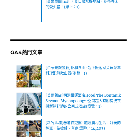
[苗栗卓蘭]岩川。夏日戲水好地點，期待春末
的螢火蟲！(線上：1)
GA4熱門文章
[苗栗景觀餐廳]招和食山~超下飯客家菜無菜單
料理配無敵山景(瀏覽：1)
[首爾飯店]明洞世運酒店Hotel The Bontanik
Sewoon Myeongdong～空間超大有廚房洗衣
機新穎舒適的公寓式酒店(瀏覽：1)
[新竹北埔]蕃薯伯焢窯~體驗農村生活，好玩的
焢窯、做披薩、草劍(瀏覽：14,403)