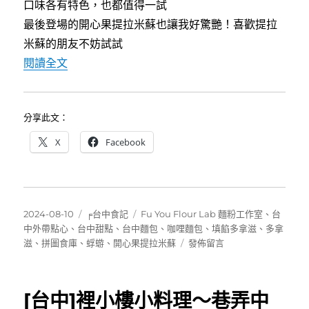
口味各有特色，也都值得一試
最後登場的開心果提拉米蘇也讓我好驚艷！喜歡提拉
米蘇的朋友不妨試試
〈[台中西區]蜉蝣FU YOU～帶來滿滿幸福感
閱讀全文
分享此文：
X
Facebook
發
分
標
2024-08-10
╒台中食記
Fu You Flour Lab 麵粉工作室
、
台
佈
類
籤
中外帶點心
、
台中甜點
、
台中麵包
、
咖哩麵包
、
填餡多拿滋
、
多拿
日
在
滋
、
拼圖食庫
、
蜉蝣
、
開心果提拉米蘇
發佈留言
期:
〈[台
中
西
[台中]裡小樓小料理～巷弄中
區]