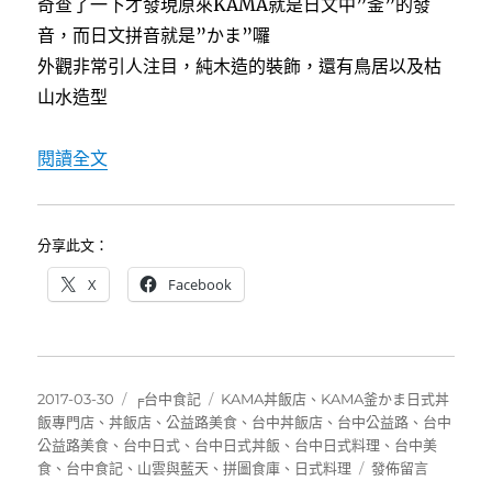
奇查了一下才發現原來KAMA就是日文中”釜”的發
音，而日文拼音就是”かま”囉
外觀非常引人注目，純木造的裝飾，還有鳥居以及枯
山水造型
〈[台中公益路美食]KAMA釜かま日式丼飯專
閱讀全文
分享此文：
X
Facebook
發
分
標
2017-03-30
╒台中食記
KAMA丼飯店
、
KAMA釜かま日式丼
佈
類
籤
飯專門店
、
丼飯店
、
公益路美食
、
台中丼飯店
、
台中公益路
、
台中
日
公益路美食
、
台中日式
、
台中日式丼飯
、
台中日式料理
、
台中美
期:
在
食
、
台中食記
、
山雲與藍天
、
拼圖食庫
、
日式料理
發佈留言
〈[台