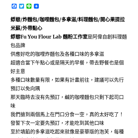
F
T
L
a
w
i
c
i
n
蜉蝣/炸麵包/咖哩麵包/多拿滋/料理麵包/開心果提拉
e
t
e
b
t
米蘇/外帶點心
o
e
o
r
蜉蝣Fu You Flour Lab 麵粉工作室
是阿偉自創料理麵
k
包品牌
供應好吃的咖哩炸麵包及各種口味的多拿滋
超適合當下午點心或是隔天的早餐，帶去野餐也是個
好主意
多種口味數量有限，如果有計畫前往，建議可以先行
預訂以免向隅
那天臨時去沒有先預訂，鹹的咖哩麵包只剩下起司口
味
我們搶到兩個馬上在門口分食一空，真的太好吃了！
發誓下次一定要先預訂，才能吃到其他口味
至於填餡的多拿滋吃起來就像是豪華版的泡芙，每種