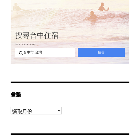
彙整
彙
整