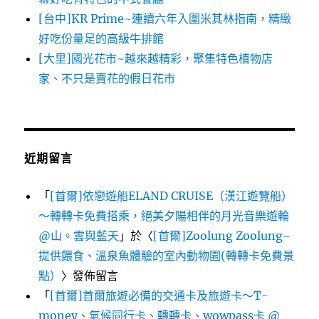
[台中]KR Prime~連續六年入圍米其林指南，精緻
好吃份量足的高級牛排館
[大里]國光花市~越來越精彩，聚集特色植物店
家、不只是賣花的假日花市
近期留言
「
[首爾]依戀遊船ELAND CRUISE（漢江遊覽船）
～轉轉卡免費搭乘，絕美夕陽相伴的月光音樂遊輪
@山。雲與藍天
」於〈
[首爾]Zoolung Zoolung~
提供餵食、溫泉魚體驗的室內動物園(轉轉卡免費景
點）
〉發佈留言
「
[首爾]首爾旅遊必備的交通卡及旅遊卡～T-
money、氣候同行卡、轉轉卡、wowpass卡 @