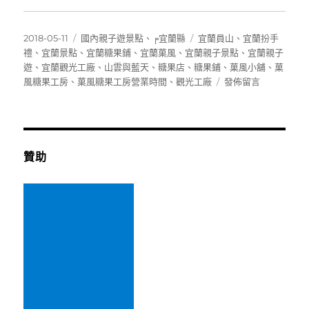
發
分
標
2018-05-11
國內親子遊景點
、
╒宜蘭縣
宜蘭員山
、
宜蘭扮手
佈
類
籤
禮
、
宜蘭景點
、
宜蘭糖果鋪
、
宜蘭菓風
、
宜蘭親子景點
、
宜蘭親子
日
遊
、
宜蘭觀光工廠
、
山雲與藍天
、
糖果店
、
糖果鋪
、
菓風小舖
、
菓
期:
在
風糖果工房
、
菓風糖果工房營業時間
、
觀光工廠
發佈留言
〈[宜
蘭]
菓
風
糖
贊助
果
工
房
~
田
野
間
夢
幻
糖