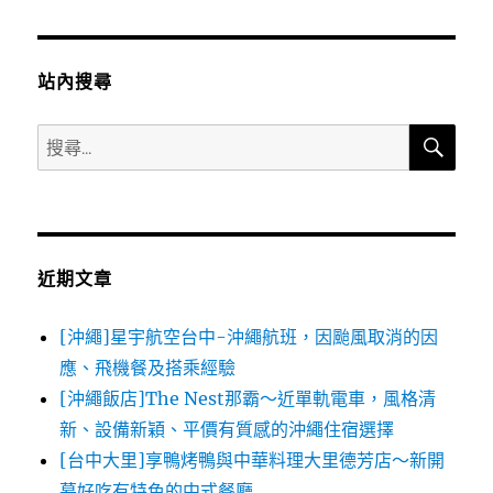
站內搜尋
搜
搜
尋
尋
關
鍵
字:
近期文章
[沖繩]星宇航空台中-沖繩航班，因颱風取消的因
應、飛機餐及搭乘經驗
[沖繩飯店]The Nest那霸～近單軌電車，風格清
新、設備新穎、平價有質感的沖繩住宿選擇
[台中大里]享鴨烤鴨與中華料理大里德芳店～新開
幕好吃有特色的中式餐廳