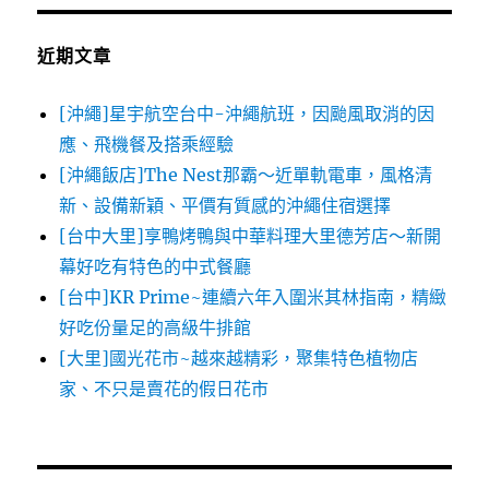
近期文章
[沖繩]星宇航空台中-沖繩航班，因颱風取消的因
應、飛機餐及搭乘經驗
[沖繩飯店]The Nest那霸～近單軌電車，風格清
新、設備新穎、平價有質感的沖繩住宿選擇
[台中大里]享鴨烤鴨與中華料理大里德芳店～新開
幕好吃有特色的中式餐廳
[台中]KR Prime~連續六年入圍米其林指南，精緻
好吃份量足的高級牛排館
[大里]國光花市~越來越精彩，聚集特色植物店
家、不只是賣花的假日花市