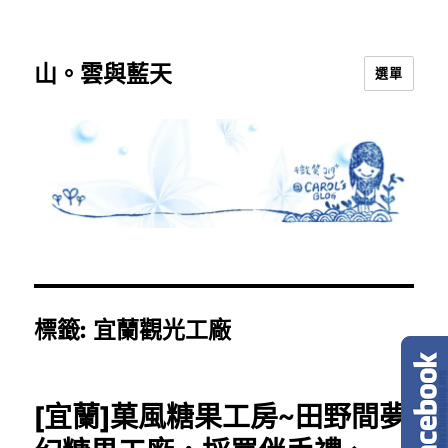
山。雲與藍天
選單
標籤:
宜蘭觀光工廠
[宜蘭]菓風糖果工房~田野間夢