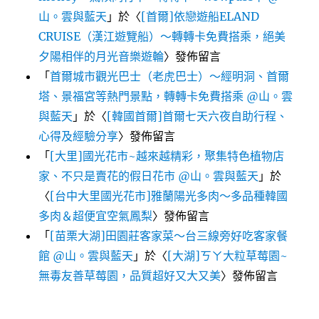
山。雲與藍天
」於〈
[首爾]依戀遊船ELAND
CRUISE（漢江遊覽船）～轉轉卡免費搭乘，絕美
夕陽相伴的月光音樂遊輪
〉發佈留言
「
首爾城市觀光巴士（老虎巴士）～經明洞、首爾
塔、景福宮等熱門景點，轉轉卡免費搭乘 @山。雲
與藍天
」於〈
[韓國首爾]首爾七天六夜自助行程、
心得及經驗分享
〉發佈留言
「
[大里]國光花市~越來越精彩，聚集特色植物店
家、不只是賣花的假日花市 @山。雲與藍天
」於
〈
[台中大里國光花市]雅蘭陽光多肉～多品種韓國
多肉＆超便宜空氣鳳梨
〉發佈留言
「
[苗栗大湖]田園莊客家菜～台三線旁好吃客家餐
館 @山。雲與藍天
」於〈
[大湖]ㄎㄚ大粒草莓園~
無毒友善草莓園，品質超好又大又美
〉發佈留言