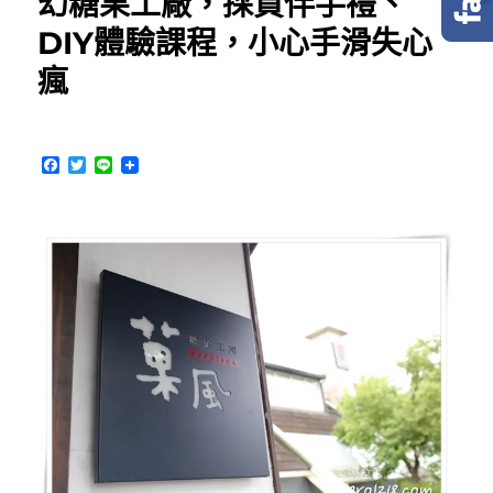
幻糖果工廠，採買伴手禮、
DIY體驗課程，小心手滑失心
瘋
F
T
L
a
w
i
c
i
n
e
t
e
b
t
o
e
o
r
k