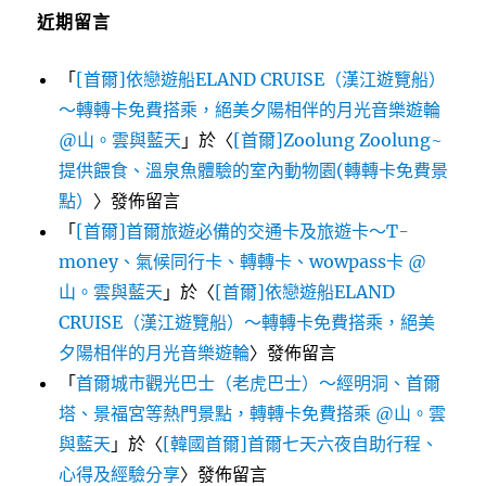
近期留言
「
[首爾]依戀遊船ELAND CRUISE（漢江遊覽船）
～轉轉卡免費搭乘，絕美夕陽相伴的月光音樂遊輪
@山。雲與藍天
」於〈
[首爾]Zoolung Zoolung~
提供餵食、溫泉魚體驗的室內動物園(轉轉卡免費景
點）
〉發佈留言
「
[首爾]首爾旅遊必備的交通卡及旅遊卡～T-
money、氣候同行卡、轉轉卡、wowpass卡 @
山。雲與藍天
」於〈
[首爾]依戀遊船ELAND
CRUISE（漢江遊覽船）～轉轉卡免費搭乘，絕美
夕陽相伴的月光音樂遊輪
〉發佈留言
「
首爾城市觀光巴士（老虎巴士）～經明洞、首爾
塔、景福宮等熱門景點，轉轉卡免費搭乘 @山。雲
與藍天
」於〈
[韓國首爾]首爾七天六夜自助行程、
心得及經驗分享
〉發佈留言