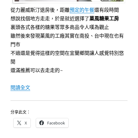
從力麗威斯汀退房後，距離
預定的午餐
還有段時間
想說找個地方走走，於是就近選擇了
菓風糖果工房
裏頭各式各樣的糖果等眾多商品令人嘆為觀止
雖然後來發現菓風的工廠其實在南投、台中現在也有
門市
不過還是覺得這樣的空間在宜蘭鄉間讓人感覺特別悠
閒
還滿推薦可以去走走的~
〈[宜蘭]菓風糖果工房~田野間夢幻糖果工廠，採
閱讀全文
分享此文：
X
Facebook