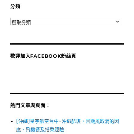
分類
分
類
歡迎加入FACEBOOK粉絲頁
熱門文章與頁面︰
[沖繩]星宇航空台中-沖繩航班，因颱風取消的因
應、飛機餐及搭乘經驗