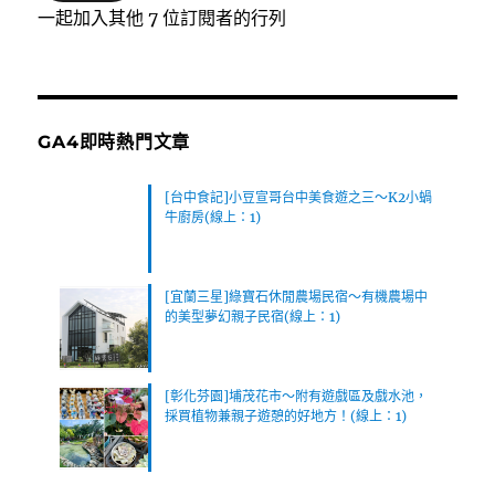
位
一起加入其他 7 位訂閱者的行列
址
GA4即時熱門文章
[台中食記]小豆宣哥台中美食遊之三～K2小蝸
牛廚房(線上：1)
[宜蘭三星]綠寶石休閒農場民宿～有機農場中
的美型夢幻親子民宿(線上：1)
[彰化芬園]埔茂花市～附有遊戲區及戲水池，
採買植物兼親子遊憩的好地方！(線上：1)