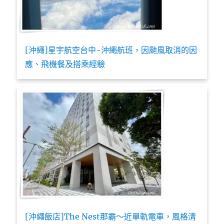
[沖繩]星宇航空台中-沖繩航班，因颱風取消的因
應、飛機餐及搭乘經驗
[沖繩飯店]The Nest那霸～近單軌電車，風格清