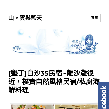
山。雲與藍天
選單
[墾丁]白沙35民宿~離沙灘很
近，樸實自然風格民宿/私廚海
鮮料理