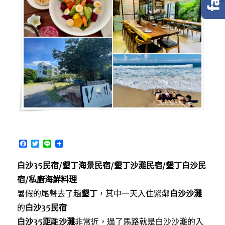
F
T
L
a
w
i
c
i
n
白沙35民宿/墾丁海景民宿/墾丁沙灘民宿/墾丁白沙民
e
t
e
b
t
宿/私廚海鮮料理
o
e
o
r
暑假的尾聲去了趟
墾丁
，其中一天入住緊鄰
白沙沙灘
k
的
白沙35民宿
白沙35距
離
沙灘
非常近，過了馬路就是白沙沙灘的入