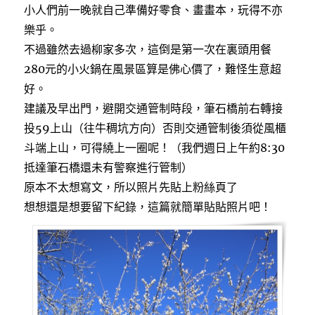
小人們前一晚就自己準備好零食、畫畫本，玩得不亦
樂乎。
不過雖然去過柳家多次，這倒是第一次在裏頭用餐
280元的小火鍋在風景區算是佛心價了，難怪生意超
好。
建議及早出門，避開交通管制時段，筆石橋前右轉接
投59上山（往牛稠坑方向）否則交通管制後須從風櫃
斗端上山，可得繞上一圈呢！（我們週日上午約8:30
抵達筆石橋還未有警察進行管制）
原本不太想寫文，所以照片先貼上粉絲頁了
想想還是想要留下紀錄，這篇就簡單貼貼照片吧！