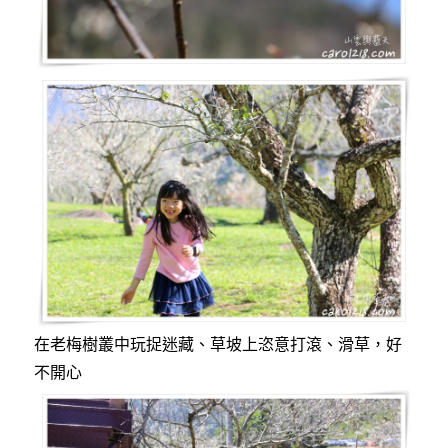
在老梅樹叢中玩捉迷藏、草坡上恣意打滾、滑草，好
不開心