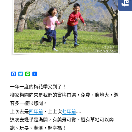
F
T
L
a
w
i
c
i
n
一年一度的梅花季又到了！
e
t
e
b
t
柳家梅園向來是我們的賞梅首選，免費、腹地大，遊
o
e
o
r
客多一樣很悠閒。
k
上次去是
四年前
、上上次
七年前
….
這次去幾乎是滿開，有美景可賞、還有草地可以奔
跑、玩耍、翻滾，超幸福！