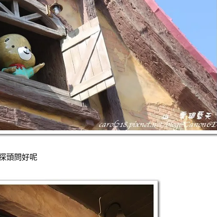
探頭問好呢