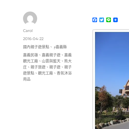
F
T
L
a
w
i
c
i
n
作
Carol
e
t
e
者
b
t
發
2016-04-22
o
e
佈
分
國內親子遊景點
、
╒嘉義縣
o
r
日
k
類
標
嘉義民雄
、
嘉義親子遊
、
嘉義
期:
籤
觀光工廠
、
山雲與藍天
、
熊大
庄
、
親子旅遊
、
親子遊
、
親子
遊景點
、
觀光工廠
、
香氛沐浴
用品