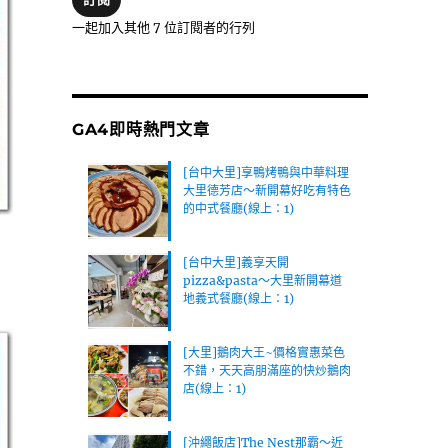
位
一起加入其他 7 位訂閱者的行列
址
GA4即時熱門文章
[台中大里]享鴨烤鴨與中華料理
大里德芳店～新開幕好吃有特色
的中式餐廳(線上：1)
[台中大里]義享天開
pizza&pasta～大里新開幕道
地義式餐廳(線上：1)
[大里]鵝肉大王~價格實惠菜色
不錯，天天高朋滿座的快炒鵝肉
店(線上：1)
[沖繩飯店]The Nest那霸～近