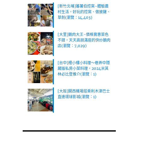
(瀏覽：1)
[新竹北埔]蕃薯伯焢窯~體驗農
村生活，好玩的焢窯、做披薩、
草劍(瀏覽：14,403)
[大里]鵝肉大王~價格實惠菜色
不錯，天天高朋滿座的快炒鵝肉
店(瀏覽：7,029)
[台中]裡小樓小料理～巷弄中隱
藏版私房小菜料理，2024米其
林必比登推介(瀏覽：1)
[大阪]關西機場搭乘利木津巴士
直達環球影城(瀏覽：1)