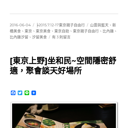
發
分
標
2016-06-04
╞2015.7.12-17東京親子自由行
山雲與藍天
、
新
佈
類
籤
橋美食
、
東京
、
東京美食
、
東京自助
、
東京親子自由行
、
比內雞
、
日
在
比內雞汐留
、
汐留美食
有 3 則留言
期:
〈[東
京]
銀
[東京上野]坐和民~空間隱密舒
座
比
適，聚會談天好場所
內
雞
汐
留
F
T
L
店
a
w
i
c
i
n
~
e
t
e
美
b
t
味
o
e
o
r
炭
k
烤