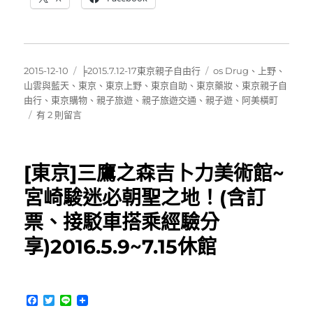
發
分
標
2015-12-10
╞2015.7.12-17東京親子自由行
os Drug
、
上野
、
佈
類
籤
山雲與藍天
、
東京
、
東京上野
、
東京自助
、
東京藥妝
、
東京親子自
日
由行
、
東京購物
、
親子旅遊
、
親子旅遊交通
、
親子遊
、
阿美橫町
期:
在
有 2 則留言
〈[東
京
藥
[東京]三鷹之森吉卜力美術館~
妝]
上
宮崎駿迷必朝聖之地！(含訂
野
票、接駁車搭乘經驗分
阿
美
享)2016.5.9~7.15休館
橫
丁
～
OS
F
T
L
Drug
a
w
i