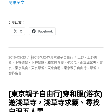
〈[東京上野]坐和民~空間隱密舒適，聚會談天好
閱讀全文
分享此文：
X
Facebook
發
分
標
2016-05-23
╞2015.7.12-17東京親子自由行
上野
、
上野美
佈
類
籤
食
、
上野聚餐
、
上野餐廳
、
和民居食屋
、
坐和民
、
山雲與藍天
、
東
日
在
京
、
東京美食
、
東京聚餐
、
東京自助
、
東京親子自由行
、
聚餐
期:
〈[東
發佈留言
京
上
野]
[東京親子自由行]穿和服(浴衣)
坐
和
遊淺草寺，淺草寺求籤、尋找
民
白浪五人男
~