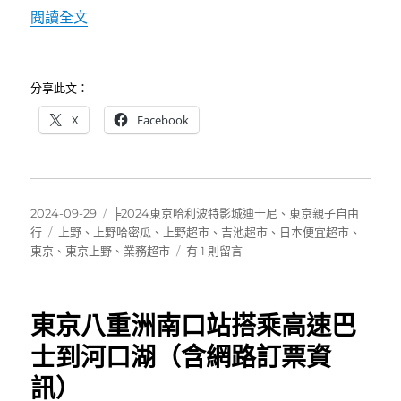
〈[上野]業務超市~日本超便宜超划算的超市選擇
閱讀全文
分享此文：
X
Facebook
發
分
2024-09-29
╞2024東京哈利波特影城迪士尼
、
東京親子自由
佈
標
類
行
上野
、
上野哈密瓜
、
上野超市
、
吉池超市
、
日本便宜超市
、
日
籤
在
東京
、
東京上野
、
業務超市
有 1 則留言
期:
〈[上
野]
業
東京八重洲南口站搭乘高速巴
務
超
士到河口湖（含網路訂票資
市
訊）
~
日