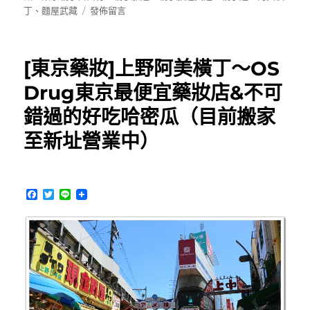
期:
在
丁
、
麵屋武藏
發佈留言
〈[東
京]
麵
[東京藥妝]上野阿美橫丁～OS
屋
武
Drug東京最便宜藥妝店&不可
藏
錯過的好吃哈密瓜（目前搬家
上
野
至新址營業中）
店
~
武
骨
F
T
L
相
a
w
i
傳
c
i
n
e
t
e
(近
b
t
阿
o
e
美
o
r
k
橫
丁)，
美