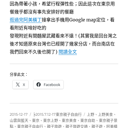
因為帶著小孩，希望行程彈性些；因此這次在東京用
餐幾乎都沒有事先安排好的餐廳
逛過完阿美橫丁
接拿出手機用Google map定位，看
看附近有啥好吃的
發現附近有間麵屋武藏看來不遠！(其實我是回台灣之
後才知道原來台灣也已經開了幾家分店，而台南店在
〈[東京]麵屋武藏上野店
我們回來不久後也開了)
閱讀全文
分享此文：
X
Facebook
發
分
標
2015-12-17
╞2015.7.12-17東京親子自由行
上野
、
上野美食
、
佈
類
籤
山雲與藍天
、
東京
、
東京上野
、
東京美食
、
東京自助
、
東京親子景
日
點
、
東京親子自由行
、
親子旅遊
、
親子旅遊交通
、
親子遊
、
阿美橫