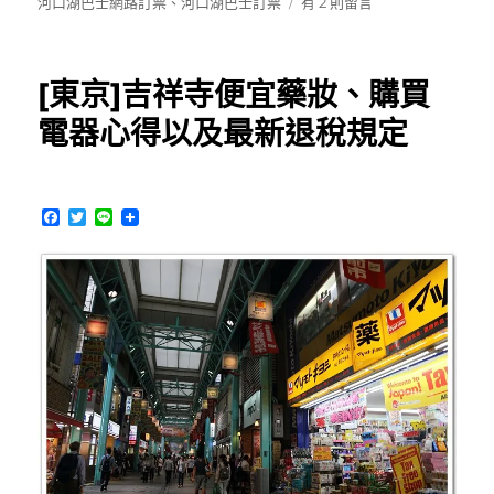
在
河口湖巴士網路訂票
、
河口湖巴士訂票
有 2 則留言
〈東
京
八
[東京]吉祥寺便宜藥妝、購買
重
洲
電器心得以及最新退稅規定
南
口
站
搭
F
T
L
乘
a
w
i
c
i
n
高
e
t
e
速
b
t
巴
o
e
o
r
士
k
到
河
口
湖
（含
網
路