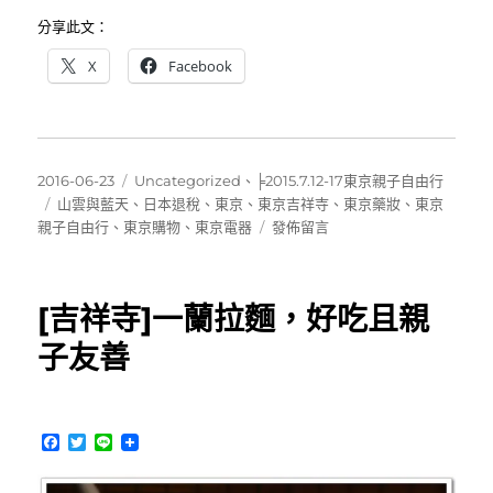
分享此文：
X
Facebook
發
分
2016-06-23
Uncategorized
、
╞2015.7.12-17東京親子自由行
佈
標
類
山雲與藍天
、
日本退稅
、
東京
、
東京吉祥寺
、
東京藥妝
、
東京
日
籤
在
親子自由行
、
東京購物
、
東京電器
發佈留言
期:
〈[東
京]
吉
[吉祥寺]一蘭拉麵，好吃且親
祥
寺
子友善
便
宜
藥
妝、
F
T
L
購
a
w
i
c
i
n
買