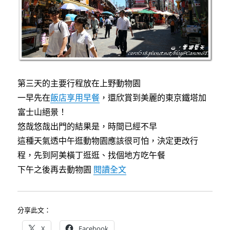
味
的
叉
燒
與
沾
麵〉
第三天的主要行程放在上野動物園
一早先在
飯店享用早餐
，還欣賞到美麗的東京鐵塔加
富士山絕景！
悠哉悠哉出門的結果是，時間已經不早
這種天氣透中午逛動物園應該很可怕，決定更改行
程，先到阿美橫丁逛逛、找個地方吃午餐
〈[東京藥妝]上野阿美橫丁
下午之後再去動物園
閱讀全文
分享此文：
X
Facebook