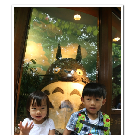
東
c
i
n
e
t
e
京
b
t
最
o
e
便
o
r
k
宜
藥
妝
店
&
不
可
錯
過
的
好
吃
哈
密
瓜
（目
前