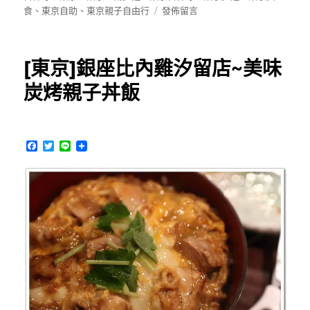
日
在
食
、
東京自助
、
東京親子自由行
發佈留言
期:
〈[吉
祥
寺]
[東京]銀座比內雞汐留店~美味
一
蘭
炭烤親子丼飯
拉
麵，
好
吃
F
T
L
且
a
w
i
c
i
n
親
e
t
e
子
b
t
友
o
e
o
r
善〉
k