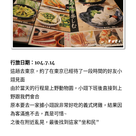
親
子
丼
飯〉
中
行旅日期：104.7.14
這趟去東京，約了在東京已經待了一段時間的好友小
翊見面
由於當天的行程是上野動物園，小翊下班後直接到上
野跟我們會合
原本要去一家據小翊說非常好吃的義式烤雞，結果因
為客滿進不去，真是可惜~
之後在附近亂晃，最後找到這家”坐和民”