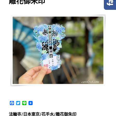
雕花御朱印
F
T
L
a
w
i
c
i
n
法輪寺/日本東京/花手水/雕花御朱印
e
t
e