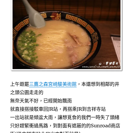
e
t
e
電
b
t
器
o
e
o
r
心
k
得
以
及
最
新
退
稅
規
定〉
上午遊罷
三鷹之森宮崎駿美術館
，本還想到相鄰的井
之頭公園走走的
無奈天氣不好，已經開始飄雨
就直接搭接駁車回JR站，再搭乘JR到吉祥寺站
一出站就是傾盆大雨，讓想覓食的我們一時失了頭緒
只好趕緊衝過馬路，到對面有遮蔽的的Sunroad商店