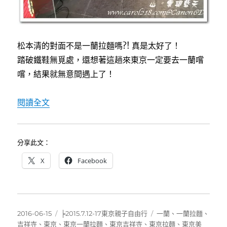
松本清的對面不是一蘭拉麵嗎?! 真是太好了！
踏破鐵鞋無覓處，還想著這趟來東京一定要去一蘭嚐
嚐，結果就無意間遇上了！
〈[吉祥寺]一蘭拉麵，好吃且親子友善〉
閱讀全文
分享此文：
X
Facebook
發
分
標
2016-06-15
╞2015.7.12-17東京親子自由行
一蘭
、
一蘭拉麵
、
佈
類
籤
吉祥寺
、
東京
、
東京一蘭拉麵
、
東京吉祥寺
、
東京拉麵
、
東京美