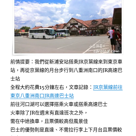
k
前情提要：我們從新浦安站搭乘JR京葉線來到東京車
站，再從京葉線的月台步行到八重洲南口的JR高速巴
士站
全程大約花費15分鐘左右，文章記錄：
JR京葉線前往
東京八重洲南口JR高速巴士站
前往河口湖可以選擇搭乘火車或搭乘高速巴士
火車除了JR在週末有直達班次之外，
需在中途換車，且票價較高但風景佳
巴士的優勢則是直達、不需拉行李上下月台且票價較