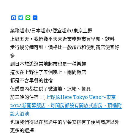
F
T
L
a
w
i
c
i
n
業務超市/日本超市/便宜超市/東京上野
e
t
e
b
t
上野五天，我們幾乎天天逛業務超市買早餐、飲料
o
e
o
r
步行幾分鐘可到，價格比一般超市和便利商店便宜好
k
多
到日本旅遊逛當地超市也是一種樂趣
這次在上野住了五個晚上、兩間飯店
都是不含早餐的住宿
但房間內都提供了微波爐、冰箱、餐具
前三晚的住宿：[
上野]&Here Tokyo Ueno～東京
2024新開幕飯店，每間房都設有開放式廚房、頂樓附
設大浴池
也讓我們得以在旅途中的早餐安排有了便利商店以外
更多的選擇