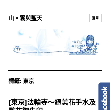
山。雲與藍天
選單
標籤:
東京
[東京]法輪寺～絕美花手水及