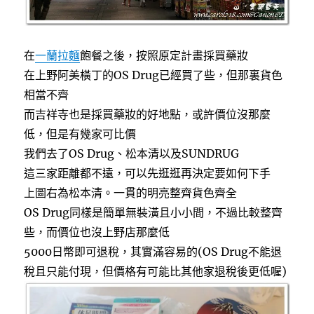
訂
票
資
在
一蘭拉麵
飽餐之後，按照原定計畫採買藥妝
訊）〉
中
在上野阿美橫丁的OS Drug已經買了些，但那裏貨色
相當不齊
而吉祥寺也是採買藥妝的好地點，或許價位沒那麼
低，但是有幾家可比價
我們去了OS Drug、松本清以及SUNDRUG
這三家距離都不遠，可以先逛逛再決定要如何下手
上圖右為松本清。一貫的明亮整齊貨色齊全
OS Drug同樣是簡單無裝潢且小小間，不過比較整齊
些，而價位也沒上野店那麼低
5000日幣即可退稅，其實滿容易的(OS Drug不能退
稅且只能付現，但價格有可能比其他家退稅後更低喔)