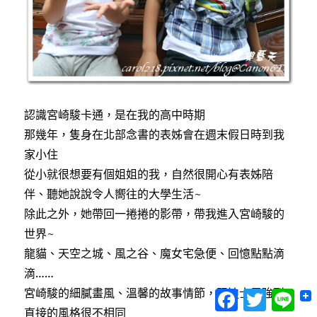
搬
家
至
新
址
營
業
中）〉
認識宮崎駿卡通，是在我的高中時期
中
那幾年，隻身在北部念書的表姊會在週末假日時到我
家小住
從小就很想要有個姐姐的我，自然很開心有表姊陪
伴、聽她說說令人嚮往的大學生活~
除此之外，她帶回一捲捲的影帶，帶我進入宮崎駿的
世界~
龍貓、天空之城、風之谷、魔女宅急便、回憶點點滴
滴……
宮崎駿的細膩畫風、溫馨的故事情節，跟迪士尼強烈
Facebook
Twitter
Lin
直接的風格很不相同