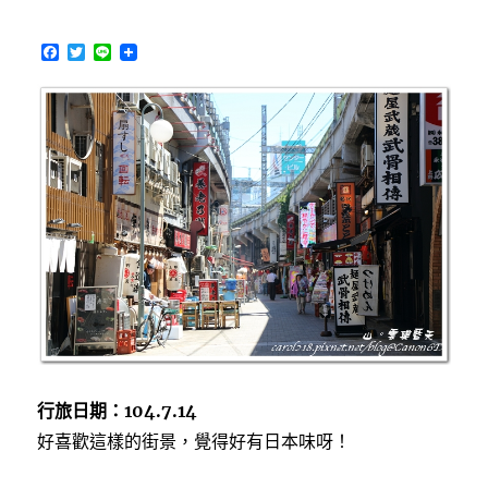
和
服
F
T
L
(浴
a
w
i
衣)
c
i
n
遊
e
t
e
b
t
淺
o
e
草
o
r
寺，
k
淺
草
寺
求
籤、
尋
找
白
浪
五
行旅日期：104.7.14
人
好喜歡這樣的街景，覺得好有日本味呀！
男〉