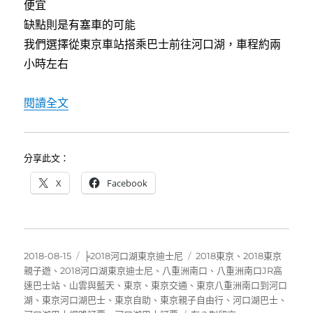
便宜
缺點則是有塞車的可能
我們選擇從東京車站搭乘巴士前往河口湖，車程約兩
小時左右
〈東京八重洲南口站搭乘高速巴士到河口湖（含
閱讀全文
分享此文：
X
Facebook
發
分
標
2018-08-15
╞2018河口湖東京迪士尼
2018東京
、
2018東京
佈
類
籤
親子遊
、
2018河口湖東京迪士尼
、
八重洲南口
、
八重洲南口JR高
日
速巴士站
、
山雲與藍天
、
東京
、
東京交通
、
東京八重洲南口到河口
期:
湖
、
東京河口湖巴士
、
東京自助
、
東京親子自由行
、
河口湖巴士
、