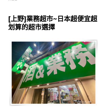
京]
法
輪
[上野]業務超市~日本超便宜超
寺
～
划算的超市選擇
絕
美
花
手
水
及
雕
花
御
朱
印〉