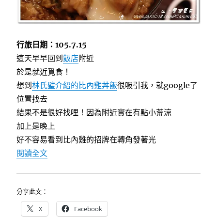
行旅日期：105.7.15
這天早早回到
飯店
附近
於是就近覓食！
想到
林氏璧介紹的比內雞丼飯
很吸引我，就google了
位置找去
結果不是很好找哩！因為附近實在有點小荒涼
加上是晚上
好不容易看到比內雞的招牌在轉角發著光
〈[東京]銀座比內雞汐留店~美味炭烤親子丼飯〉
閱讀全文
分享此文：
X
Facebook