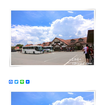
本
超
便
宜
超
划
算
的
超
市
選
擇〉
中
F
T
L
a
w
i
c
i
n
e
t
e
b
t
o
e
o
r