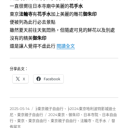
b
t
一直很嚮往日本寺廟中美麗的
花手水
o
e
o
r
東京
法輪寺
有
花手水
加上美麗的雕花
御朱印
k
便被列為此行必去景點
雖然夏天前往天氣悶熱，但隨處可見的鮮花以及別處
沒有的精美
御朱印
〈[東京]法輪寺～絕美花
還是讓人覺得不虛此行
閱讀全文
分享此文：
X
Facebook
發
分
2025-05-14
╞東京親子自由行
、
╞2024東京哈利波特影城迪士
佈
類
標
尼
、
東京親子自由行
2024東京
、
御朱印
、
日本寺院
、
日本自由
日
籤
在
行
、
東京
、
東京自由行
、
東京親子自由行
、
法輪寺
、
花手水
發
期:
〈[東
佈留言