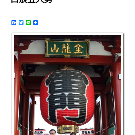
空
間
隱
F
T
L
密
a
w
i
舒
c
i
n
適，
e
t
e
b
t
聚
o
e
會
o
r
談
k
天
好
場
所〉