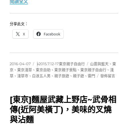
〈[東京親子自由行]穿和服(浴衣)遊淺草寺，淺
閱讀全文
分享此文：
X
Facebook
發
分
標
2016-04-07
╞2015.7.12-17東京親子自由行
山雲與藍天
、
東
佈
類
籤
京
、
東京淺草
、
東京自助
、
東京親子景點
、
東京親子自由行
、
淺
日
在
草
、
淺草寺
、
白浪五人男
、
親子旅遊
、
親子遊
、
雷門
發佈留言
期:
〈[東
京
親
[東京]麵屋武藏上野店~武骨相
子
自
傳(近阿美橫丁)，美味的叉燒
由
與沾麵
行]
穿