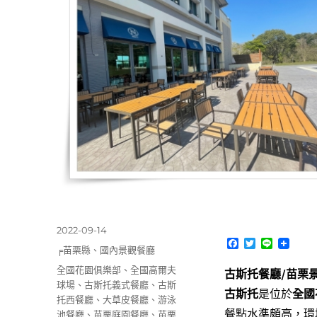
發
2022-09-14
F
T
L
佈
分
╒苗栗縣
、
國內景觀餐廳
a
w
i
日
類
c
i
n
標
全國花園俱樂部
、
全國高爾夫
古斯托餐廳/苗栗
期:
e
t
e
籤
球場
、
古斯托義式餐廳
、
古斯
b
t
古斯托
是位於
全國
o
e
托西餐廳
、
大草皮餐廳
、
游泳
o
r
餐點水準頗高，環
池餐廳
、
苗栗庭園餐廳
、
苗栗