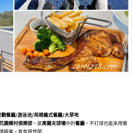
景觀餐廳/游泳池/苑裡義式餐廳/大草地
花園鄉村俱樂部
，是
高爾夫球場
中的
餐廳
，不打球也能來用餐
境極美，氣氛很悠閒