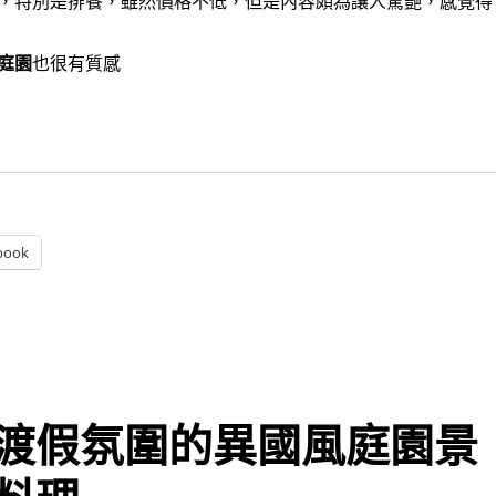
，特別是排餐，雖然價格不低，但是內容頗為讓人驚艷，感覺得
庭園
也很有質感
]馨之所向許願花莊園~隱身鄉間的質感庭園餐廳〉
book
渡假氛圍的異國風庭園景