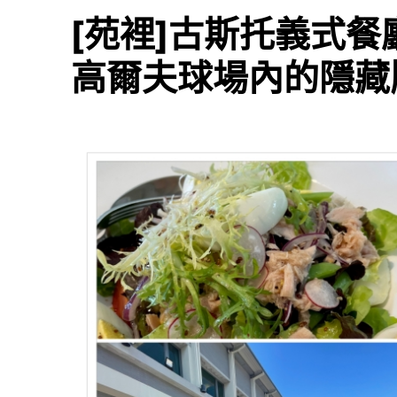
[苑裡]古斯托義式
高爾夫球場內的隱藏