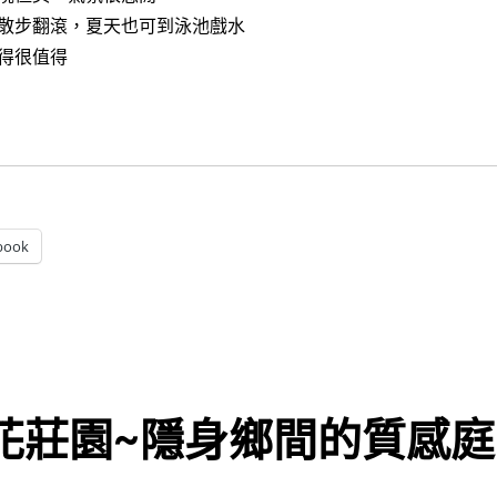
散步翻滾，夏天也可到泳池戲水
得很值得
]古斯托義式餐廳～食物美味環境加分，高爾夫球場內的隱藏版景
book
願花莊園~隱身鄉間的質感庭