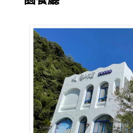
爾
夫
球
場
內
的
隱
藏
版
景
觀
餐
廳〉