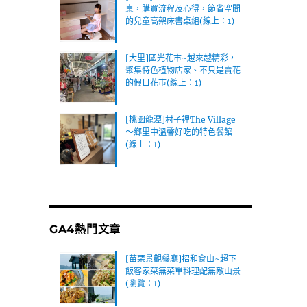
桌，購買流程及心得，節省空間
的兒童高架床書桌組(線上：1)
[大里]國光花市~越來越精彩，
聚集特色植物店家、不只是賣花
的假日花市(線上：1)
[桃園龍潭]村子裡The Village
～鄉里中溫馨好吃的特色餐館
(線上：1)
GA4熱門文章
[苗栗景觀餐廳]招和食山~超下
飯客家菜無菜單料理配無敵山景
(瀏覽：1)