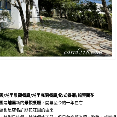
園/埔里景觀餐廳/埔里庭園餐廳/歐式餐廳/錫葉蘭花
園
是
埔里
新的
景觀餐廳
，開幕至今約一年左右
該也是店名許願花莊園的由來