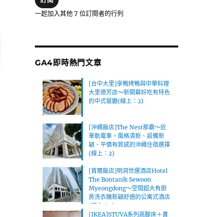
位
一起加入其他 7 位訂閱者的行列
址
GA4即時熱門文章
[台中大里]享鴨烤鴨與中華料理
大里德芳店～新開幕好吃有特色
的中式餐廳(線上：2)
[沖繩飯店]The Nest那霸～近
單軌電車，風格清新、設備新
穎、平價有質感的沖繩住宿選擇
(線上：2)
[首爾飯店]明洞世運酒店Hotel
The Bontanik Sewoon
Myeongdong～空間超大有廚
房洗衣機新穎舒適的公寓式酒店
(線上：2)
[IKEA]STUVA系列高腳床＋書