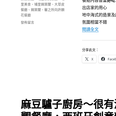
餐點內容豐富
好吃
里美食
、
埔里錫葉蘭
、
大草皮
出店家的用心
餐廳
、
錫葉蘭
、
馨之所向許願
地中海式的造景及
花餐廳
氛圍相當不錯
在
發佈留言
〈[埔
〈[埔里
閱讀全文
里]
馨
之
所
分享此文：
向
X
Face
許
願
花
莊
園
~
隱
身
麻豆驢子廚房～很有
鄉
間
的