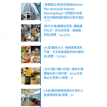
[首爾飯店]明洞世運酒店Hotel
The Bontanik Sewoon
Myeongdong～空間超大有廚
房洗衣機新穎舒適的公寓式酒店
(瀏覽：1)
[新竹北埔]蕃薯伯焢窯~體驗農
村生活，好玩的焢窯、做披薩、
草劍(瀏覽：14,403)
[大里]鵝肉大王~價格實惠菜色
不錯，天天高朋滿座的快炒鵝肉
店(瀏覽：7,029)
[台中]裡小樓小料理～巷弄中隱
藏版私房小菜料理，2024米其
林必比登推介(瀏覽：1)
[大阪]關西機場搭乘利木津巴士
直達環球影城(瀏覽：1)