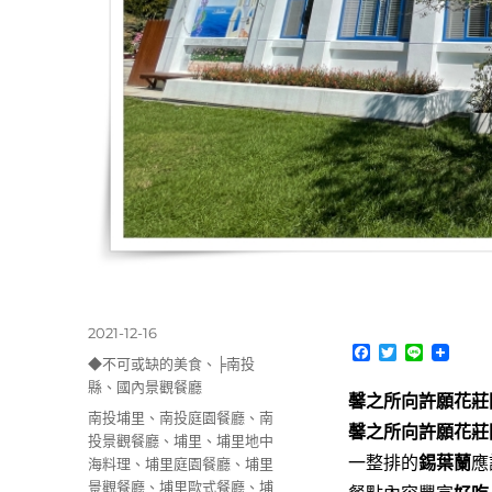
發
2021-12-16
F
T
L
佈
分
◆不可或缺的美食
、
╞南投
a
w
i
日
類
c
i
n
縣
、
國內景觀餐廳
馨之所向許願花莊
期:
e
t
e
標
南投埔里
、
南投庭園餐廳
、
南
b
t
馨之所向許願花莊
o
e
籤
投景觀餐廳
、
埔里
、
埔里地中
o
r
一整排的
錫葉蘭
應
海料理
、
埔里庭園餐廳
、
埔里
k
景觀餐廳
、
埔里歐式餐廳
、
埔