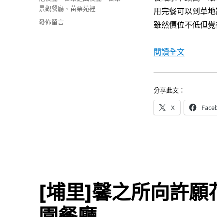
k
景觀餐廳
、
苗栗苑裡
用完餐可以到草地
在
發佈留言
雖然價位不低但覺
〈[苑
裡]
〈[苑裡
閱讀全文
古
斯
托
義
分享此文：
式
餐
X
Face
廳
～
食
物
美
味
環
境
[埔里]馨之所向許
加
分，
園餐廳
高