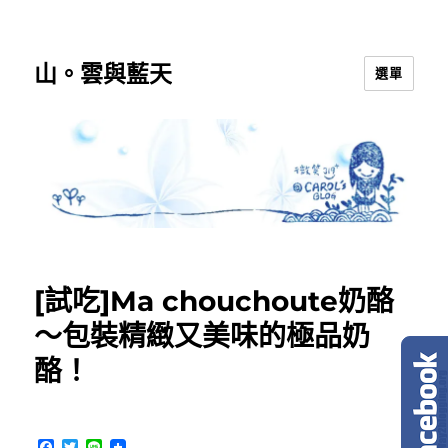
山。雲與藍天
選單
[試吃]Ma chouchoute奶酪
～包裝精緻又美味的極品奶
酪！
F
T
L