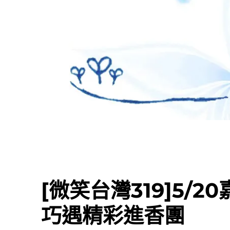
[微笑台灣319]5/
巧遇精彩進香團