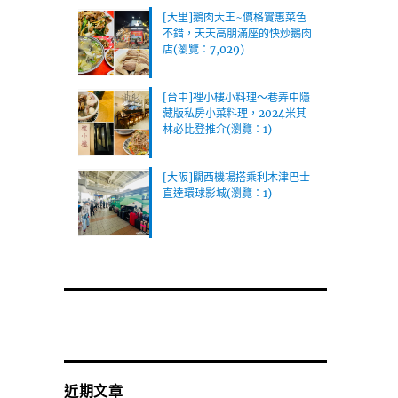
[大里]鵝肉大王~價格實惠菜色
不錯，天天高朋滿座的快炒鵝肉
店(瀏覽：7,029)
[台中]裡小樓小料理～巷弄中隱
藏版私房小菜料理，2024米其
林必比登推介(瀏覽：1)
[大阪]關西機場搭乘利木津巴士
直達環球影城(瀏覽：1)
近期文章