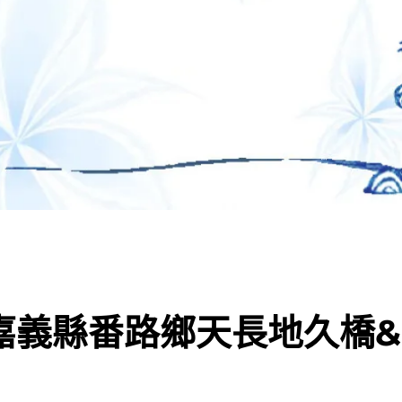
20嘉義縣番路鄉天長地久橋&