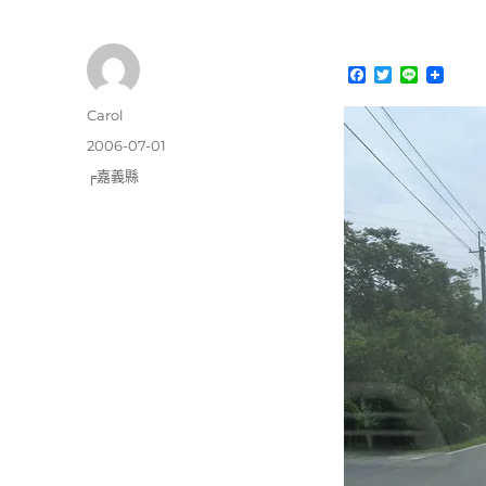
F
T
L
a
w
i
c
i
n
作
Carol
e
t
e
者
b
t
發
2006-07-01
o
e
佈
分
╒嘉義縣
o
r
日
k
類
期: