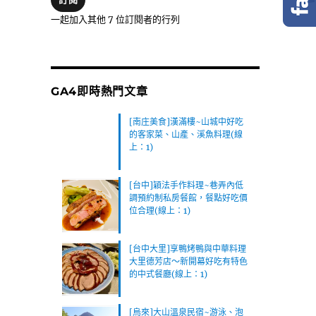
位
一起加入其他 7 位訂閱者的行列
址
GA4即時熱門文章
[南庄美食]漢滿樓~山城中好吃
的客家菜、山產、溪魚料理(線
上：1)
[台中]穎法手作料理~巷弄內低
調預約制私房餐館，餐點好吃價
位合理(線上：1)
[台中大里]享鴨烤鴨與中華料理
大里德芳店～新開幕好吃有特色
的中式餐廳(線上：1)
[烏來]大山溫泉民宿~游泳、泡