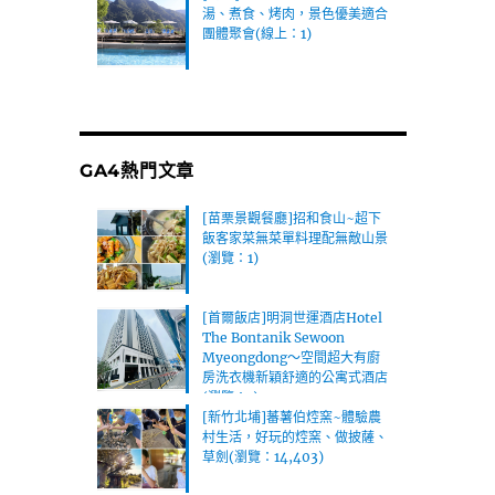
湯、煮食、烤肉，景色優美適合
團體聚會(線上：1)
GA4熱門文章
[苗栗景觀餐廳]招和食山~超下
飯客家菜無菜單料理配無敵山景
(瀏覽：1)
[首爾飯店]明洞世運酒店Hotel
The Bontanik Sewoon
Myeongdong～空間超大有廚
房洗衣機新穎舒適的公寓式酒店
(瀏覽：1)
[新竹北埔]蕃薯伯焢窯~體驗農
村生活，好玩的焢窯、做披薩、
草劍(瀏覽：14,403)