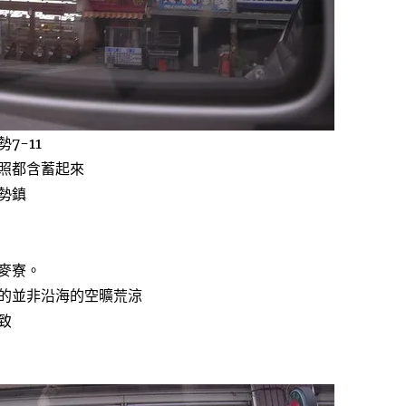
7-11
照都含蓄起來
勢鎮
麥寮。
的並非沿海的空曠荒涼
致