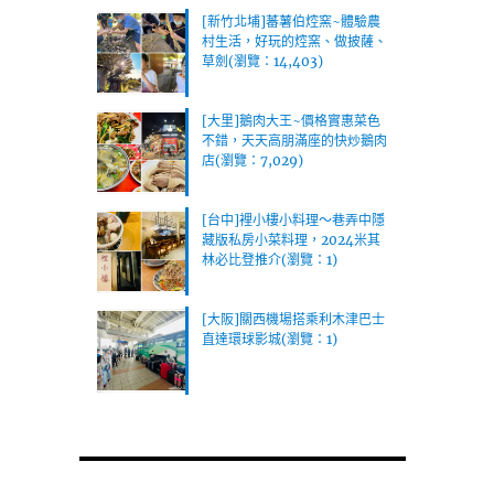
(瀏覽：1)
[新竹北埔]蕃薯伯焢窯~體驗農
村生活，好玩的焢窯、做披薩、
草劍(瀏覽：14,403)
[大里]鵝肉大王~價格實惠菜色
不錯，天天高朋滿座的快炒鵝肉
店(瀏覽：7,029)
[台中]裡小樓小料理～巷弄中隱
藏版私房小菜料理，2024米其
林必比登推介(瀏覽：1)
[大阪]關西機場搭乘利木津巴士
直達環球影城(瀏覽：1)