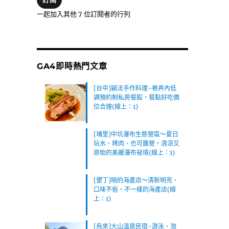
位
一起加入其他 7 位訂閱者的行列
址
GA4即時熱門文章
[台中]穎法手作料理~巷弄內低
調預約制私房餐館，餐點好吃價
位合理(線上：1)
[埔里]中坑瀑布生態營區～夏日
玩水、烤肉、也可露營，清涼又
原始的美麗瀑布祕境(線上：1)
[墾丁]咱的海產店～清新明亮、
口味不俗，不一樣的海產店(線
上：1)
[烏來]大山溫泉民宿~游泳、泡