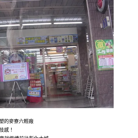
塑的麥寮六輕廠
技感！