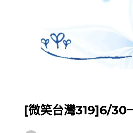
[微笑台灣319]6/