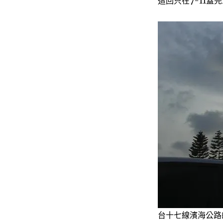
這回只在7-11蓋
台十七線濱海公路