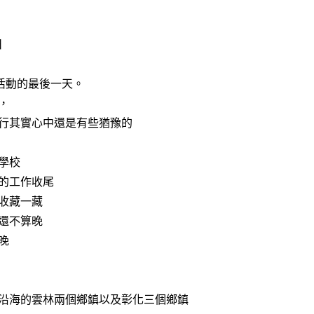
日
9活動的最後一天。
，
行其實心中還是有些猶豫的
學校
的工作收尾
收藏一藏
還不算晚
晚
沿海的雲林兩個鄉鎮以及彰化三個鄉鎮