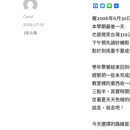
F
T
L
a
w
i
c
i
n
作
Carol
喔2006年6月30
e
t
e
者
b
t
發
2006-07-01
本學期最後一天
o
e
佈
分
╞彰化縣
o
r
也是微笑台灣31
日
k
類
下午預先請好補假
期:
對於到底要不要成
學年聚餐結束回到
趕緊把一些未完成
教室裡的東西收一
三點半，其實時間
仗著夏天天色暗的
說走，就走吧！
今天選擇的路線是