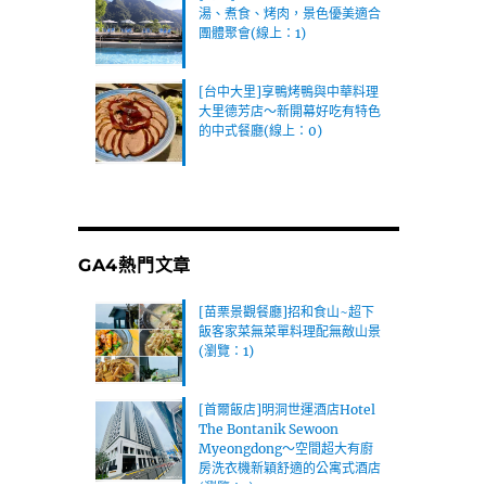
湯、煮食、烤肉，景色優美適合
團體聚會(線上：1)
[台中大里]享鴨烤鴨與中華料理
大里德芳店～新開幕好吃有特色
的中式餐廳(線上：0)
GA4熱門文章
[苗栗景觀餐廳]招和食山~超下
飯客家菜無菜單料理配無敵山景
(瀏覽：1)
[首爾飯店]明洞世運酒店Hotel
The Bontanik Sewoon
Myeongdong～空間超大有廚
房洗衣機新穎舒適的公寓式酒店