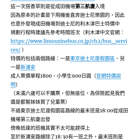
這一次搭香草則是從成田機場
第三航廈
入境
因為原本的計畫是下飛機後直奔迪士尼樂園的，因此
也意外發現成田機場到迪士尼的利木津巴士特價中
規劃行程時建議先參考時間班次（利木津中文官網：
https://www.limousinebus.co.jp/ch2/bus_servi
ces/
）
特價的包括兩個路線：一是
東京迪士尼度假園區
、另
一是
新浦安
成人票價單程1800、小學生900日圓（
官網特價說
明
）
（未滿六歲可以不購票，但無座位，為保險起見我們
還是都幫妹妹買了兒童票）
不過東京迪士尼渡假園區路線的最末班是18:00從成田
機場第三航廈出發
傍晚抵達的班機其實不太可能趕得上
至於新浦安路線除了18:30有一班之外，最末班則是