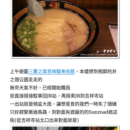
o
r
～
k
往
來
機
場
與
飯
店
的
最
方
上午遊罷
三鷹之森宮崎駿美術館
，本還想到相鄰的井
便
選
之頭公園走走的
擇，
無奈天氣不好，已經開始飄雨
迪
就直接搭接駁車回JR站，再搭乘JR到吉祥寺站
士
尼
一出站就是傾盆大雨，讓想覓食的我們一時失了頭緒
路
只好趕緊衝過馬路，到對面有遮蔽的的Sunroad商店
線
街(從吉祥寺站北口出來對面就是)
優
惠