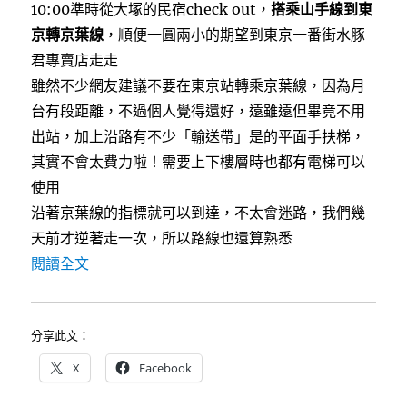
10:00準時從大塚的民宿check out，
搭乘山手線到東
京轉京葉線
，順便一圓兩小的期望到東京一番街水豚
君專賣店走走
雖然不少網友建議不要在東京站轉乘京葉線，因為月
台有段距離，不過個人覺得還好，遠雖遠但畢竟不用
出站，加上沿路有不少「輸送帶」是的平面手扶梯，
其實不會太費力啦！需要上下樓層時也都有電梯可以
使用
沿著京葉線的指標就可以到達，不太會迷路，我們幾
天前才逆著走一次，所以路線也還算熟悉
〈[東京迪士尼35週年]JR舞濱站迎賓中心寄放
閱讀全文
分享此文：
X
Facebook