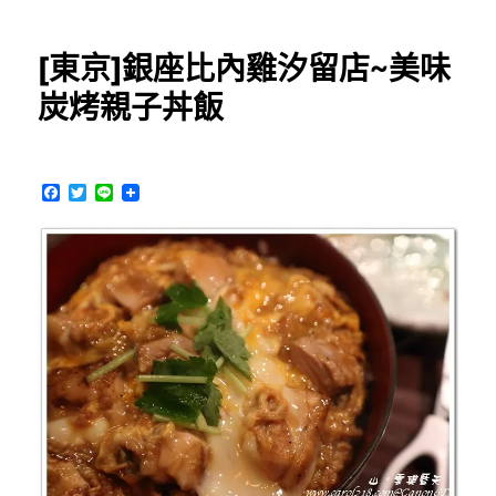
祥
寺]
[東京]銀座比內雞汐留店~美味
一
蘭
炭烤親子丼飯
拉
麵，
好
吃
F
T
L
且
a
w
i
c
i
n
親
e
t
e
子
b
t
友
o
e
o
r
善〉
k