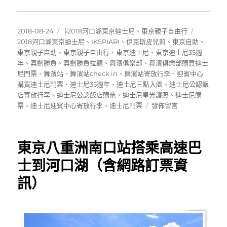
發
分
標
2018-08-24
╞2018河口湖東京迪士尼
、
東京親子自由行
佈
類
籤
2018河口湖東京迪士尼
、
IKSPIARI
、
伊克斯皮兒莉
、
東京自助
、
日
東京親子自助
、
東京親子自由行
、
東京迪士尼
、
東京迪士尼35週
期:
年
、
真劍勝負
、
真劍勝負拉麵
、
舞濱俱樂部
、
舞濱俱樂部購買迪士
尼門票
、
舞濱站
、
舞濱站check in
、
舞濱站寄放行李
、
迎賓中心
購買迪士尼門票
、
迪士尼35週年
、
迪士尼三點入園
、
迪士尼公認飯
店寄放行李
、
迪士尼公認飯店購票
、
迪士尼星光護照
、
迪士尼購
在
票
、
迪士尼迎賓中心寄放行李
、
迪士尼門票
發佈留言
〈[東
京
迪
東京八重洲南口站搭乘高速巴
士
尼
士到河口湖（含網路訂票資
35
訊）
週
年]JR
舞
濱
站