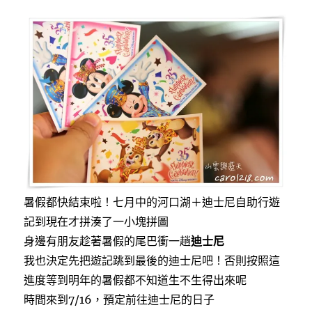
a
w
i
c
i
n
e
t
e
b
t
o
e
o
r
k
暑假都快結束啦！七月中的河口湖＋迪士尼自助行遊
記到現在才拼湊了一小塊拼圖
身邊有朋友趁著暑假的尾巴衝一趟
迪士尼
我也決定先把遊記跳到最後的迪士尼吧！否則按照這
進度等到明年的暑假都不知道生不生得出來呢
時間來到7/16，預定前往迪士尼的日子