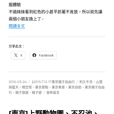
服體驗
不過妹妹看到紅色的小甚平抓著不肯放，所以就先讓
兩個小朋友換上了~
〈[東京]晴空塔吃利久牛舌〉
閱讀全文
分享此文：
X
Facebook
發
分
標
2016-03-24
╞2015.7.12-17東京親子自由行
利久牛舌
、
山雲
佈
類
籤
與藍天
、
晴空塔
、
東京景點
、
東京美食
、
東京自助
、
東京親子自由
日
在
行
、
親子旅遊
、
親子遊
發佈留言
期:
〈[東
京]
晴
[東京]上野動物園、不忍池、
空