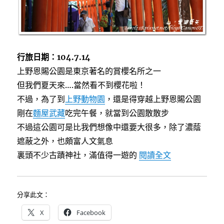
行旅日期：104.7.14
上野恩賜公園是東京著名的賞櫻名所之一
但我們夏天來….當然看不到櫻花啦！
不過，為了到
上野動物園
，還是得穿越上野恩賜公園
剛在
麵屋武藏
吃完午餐，就當到公園散散步
不過這公園可是比我們想像中還要大很多，除了濃蔭
遮蔽之外，也頗富人文氣息
〈[東京]上
裏頭不少古蹟神社，滿值得一遊的
閱讀全文
分享此文：
X
Facebook