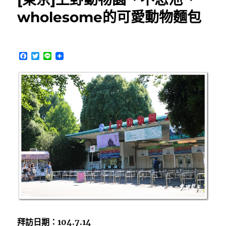
塔
wholesome的可愛動物麵包
吃
利
久
牛
F
T
L
舌〉
a
w
i
c
i
n
e
t
e
b
t
o
e
o
r
k
拜訪日期：104.7.14