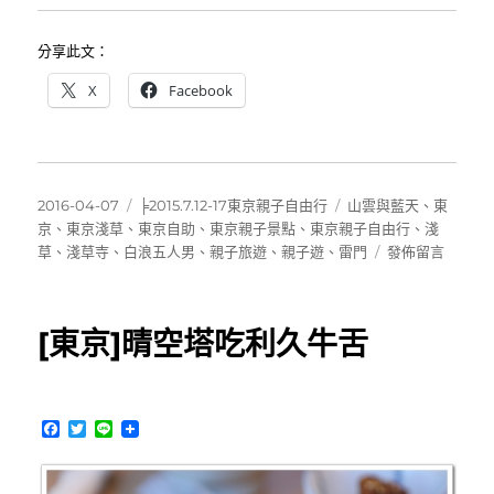
分享此文：
X
Facebook
發
分
標
2016-04-07
╞2015.7.12-17東京親子自由行
山雲與藍天
、
東
佈
類
籤
京
、
東京淺草
、
東京自助
、
東京親子景點
、
東京親子自由行
、
淺
日
在
草
、
淺草寺
、
白浪五人男
、
親子旅遊
、
親子遊
、
雷門
發佈留言
期:
〈[東
京
親
[東京]晴空塔吃利久牛舌
子
自
由
行]
F
T
L
穿
a
w
i
和
c
i
n
e
t
e
服