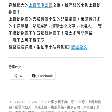
穿越超大的
上野恩賜公園
之後，我們終於來到上野動
物園！
上野動物園的旁邊有個小型的兒童樂園，裏頭有好多
的卡通明星：哆啦A夢、湯瑪士小火車、小矮人……等
不過動物園下午五點就休園了！沒太多時間停留
一玩下去可不得了ㄎ
〈[東京]上野
趕緊速速通過，生怕兩小注意到XD
閱讀全文
分享此文：
X
Facebook
發
分
標
2016-03-09
╞2015.7.12-17東京親子自由行
上野
、
上野動物
佈
類
籤
園
、
山雲與藍天
、
東京上野
、
東京景點
、
東京自助
、
東京親子景