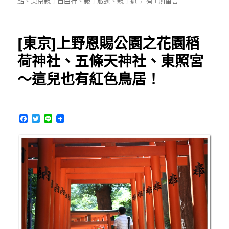
日
在
點
、
東京親子自由行
、
親子旅遊
、
親子遊
有 1 則留言
期:
〈[東
京]
上
[東京]上野恩賜公園之花園稻
野
動
荷神社、五條天神社、東照宮
物
～這兒也有紅色鳥居！
園、
不
忍
池、
F
T
L
wholesome
a
w
i
的
c
i
n
可
e
t
e
b
t
愛
o
e
動
o
r
物
k
麵
包〉
中