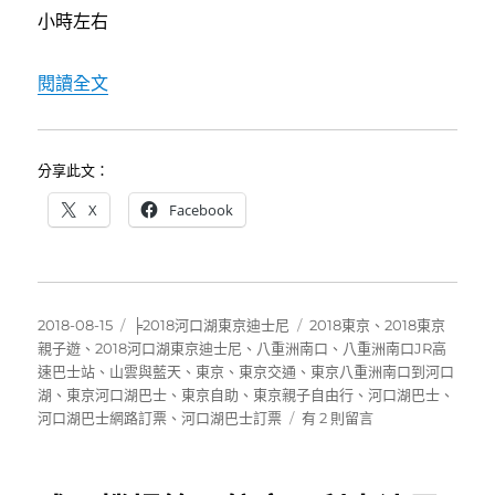
小時左右
〈東京八重洲南口站搭乘高速巴士到河口湖（含
閱讀全文
分享此文：
X
Facebook
發
分
標
2018-08-15
╞2018河口湖東京迪士尼
2018東京
、
2018東京
佈
類
籤
親子遊
、
2018河口湖東京迪士尼
、
八重洲南口
、
八重洲南口JR高
日
速巴士站
、
山雲與藍天
、
東京
、
東京交通
、
東京八重洲南口到河口
期:
湖
、
東京河口湖巴士
、
東京自助
、
東京親子自由行
、
河口湖巴士
、
在
河口湖巴士網路訂票
、
河口湖巴士訂票
有 2 則留言
〈東
京
八