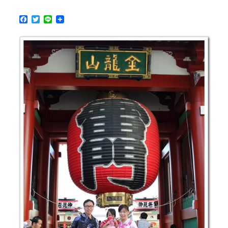
隱
F
T
L
密
a
w
i
舒
c
i
n
適，
e
t
e
b
t
聚
o
e
會
o
r
談
k
天
好
場
所〉