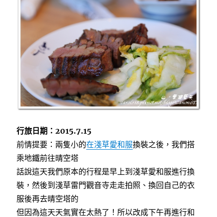
b
t
(浴
o
e
衣)
o
r
k
遊
淺
草
寺，
淺
草
寺
求
籤、
尋
找
行旅日期：2015.7.15
白
前情提要：兩隻小的
在淺草愛和服
換裝之後，我們搭
浪
乘地鐵前往晴空塔
五
人
話說這天我們原本的行程是早上到淺草愛和服進行換
男〉
裝，然後到淺草雷門觀音寺走走拍照、換回自己的衣
服後再去晴空塔的
但因為這天天氣實在太熱了！所以改成下午再進行和