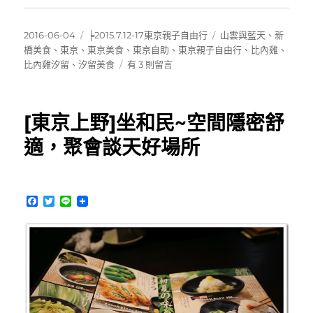
發
分
標
2016-06-04
╞2015.7.12-17東京親子自由行
山雲與藍天
、
新
佈
類
籤
橋美食
、
東京
、
東京美食
、
東京自助
、
東京親子自由行
、
比內雞
、
日
在
比內雞汐留
、
汐留美食
有 3 則留言
期:
〈[東
京]
銀
[東京上野]坐和民~空間隱密舒
座
比
適，聚會談天好場所
內
雞
汐
留
F
T
L
店
a
w
i
c
i
n
~
e
t
e
美
b
t
味
o
e
o
r
炭
k
烤
親