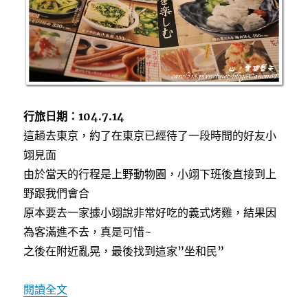
子
丼
飯〉
中
行旅日期：104.7.14
這趟去東京，約了在東京已經待了一段時間的好友小
翊見面
由於當天的行程是上野動物園，小翊下班後直接到上
野跟我們會合
原本要去一家據小翊說非常好吃的義式烤雞，結果因
為客滿進不去，真是可惜~
之後在附近亂晃，最後找到這家”坐和民”
〈[東京上野]坐和民~空間隱密舒適，聚會談天好
閱讀全文