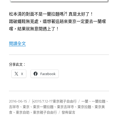
松本清的對面不是一蘭拉麵嗎?! 真是太好了！
踏破鐵鞋無覓處，還想著這趟來東京一定要去一蘭嚐
嚐，結果就無意間遇上了！
〈[吉祥寺]一蘭拉麵，好吃且親子友善〉
閱讀全文
分享此文：
X
Facebook
發
分
標
2016-06-15
╞2015.7.12-17東京親子自由行
一蘭
、
一蘭拉麵
、
佈
類
籤
吉祥寺
、
東京
、
東京一蘭拉麵
、
東京吉祥寺
、
東京拉麵
、
東京美
日
在
食
、
東京自助
、
東京親子自由行
發佈留言
期:
〈[吉