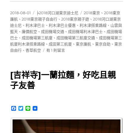
發
分
標
2018-08-01
╞2018河口湖東京迪士尼
2018東京
、
2018東京
佈
類
籤
廉航
、
2018東京親子自由行
、
2018東京親子遊
、
2018河口湖東京
日
迪士尼
、
利木津巴士
、
利木津巴士優惠
、
利木津搭乘路線
、
山雲與
期:
藍天
、
廉價航空
、
成田機場交通
、
成田機場利木津巴士
、
成田機場
巴士
、
成田機場第三航廈
、
成田機場第三航廈交通
、
成田機場第三
航廈利木津搭乘路線
、
成田第三航廈
、
東京廉航
、
東京自助
、
東京
在
自由行
、
香草航空
有 1 則留言
〈成
田
機
[吉祥寺]一蘭拉麵，好吃且親
場
第
子友善
三
航
廈。
利
F
T
L
木
a
w
i
c
i
n
津
e
t
e
巴
b
t
士
o
e