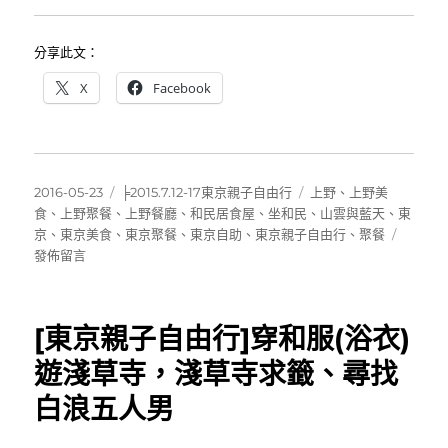
分享此文：
X
Facebook
發
分
標
2016-05-23
╞2015.7.12-17東京親子自由行
上野
、
上野美
佈
類
籤
食
、
上野聚餐
、
上野餐廳
、
和民居食屋
、
坐和民
、
山雲與藍天
、
東
日
在
京
、
東京美食
、
東京聚餐
、
東京自助
、
東京親子自由行
、
聚餐
期:
〈[東
發佈留言
京
上
野]
[東京親子自由行]穿和服(浴衣)
坐
和
遊淺草寺，淺草寺求籤、尋找
民
白浪五人男
~
空
間