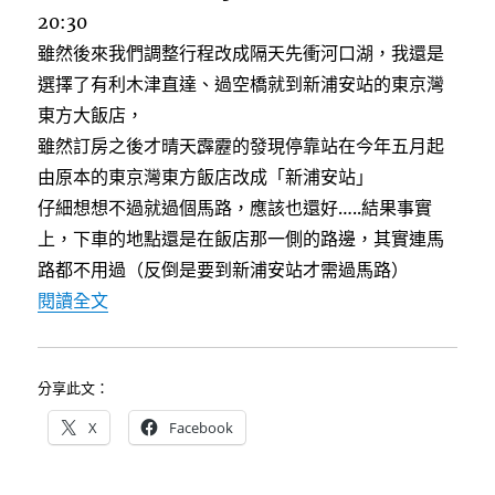
20:30
雖然後來我們調整行程改成隔天先衝河口湖，我還是
選擇了有利木津直達、過空橋就到新浦安站的東京灣
東方大飯店，
雖然訂房之後才晴天霹靂的發現停靠站在今年五月起
由原本的東京灣東方飯店改成「新浦安站」
仔細想想不過就過個馬路，應該也還好…..結果事實
上，下車的地點還是在飯店那一側的路邊，其實連馬
路都不用過（反倒是要到新浦安站才需過馬路）
〈成田機場第三航廈。利木津巴士～往來機場與
閱讀全文
分享此文：
X
Facebook