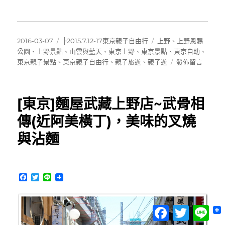
發
分
標
2016-03-07
╞2015.7.12-17東京親子自由行
上野
、
上野恩賜
佈
類
籤
公園
、
上野景點
、
山雲與藍天
、
東京上野
、
東京景點
、
東京自助
、
日
在
東京親子景點
、
東京親子自由行
、
親子旅遊
、
親子遊
發佈留言
期:
〈[東
京]
上
[東京]麵屋武藏上野店~武骨相
野
恩
傳(近阿美橫丁)，美味的叉燒
賜
與沾麵
公
園
之
花
F
T
L
園
a
w
i
稻
c
i
n
荷
e
t
e
Facebook
Twitter
Lin
b
t
神
o
e
社、