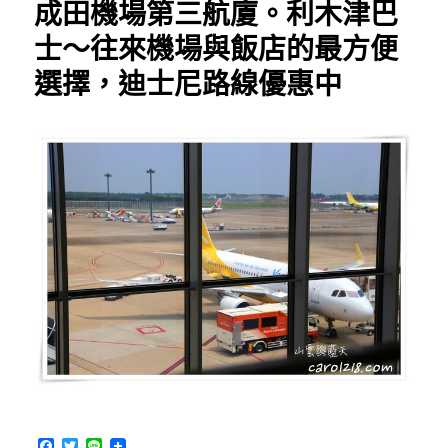
成田機場第三航廈。利木津巴
重
洲
士～往來機場與飯店的最方便
南
選擇，迪士尼路線優惠中
口
站
搭
乘
高
速
巴
士
到
河
口
湖
（含
網
路
訂
票
資
F
T
L