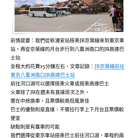
莉
廣
場
真
劍
勝
前情提要：我們從新浦安站搭乘JR京葉線來到東京車
負
拉
站，再從京葉線的月台步行到八重洲南口的JR高速巴
麵〉
士站
全程大約花費15分鐘左右，文章記錄：
JR京葉線前往
東京八重洲南口JR高速巴士站
前往河口湖可以選擇搭乘火車或搭乘高速巴士
火車除了JR在週末有直達班次之外，
需在中途換車，且票價較高但風景佳
巴士的優勢則是直達、不需拉行李上下月台且票價較
便宜
缺點則是有塞車的可能
我們選擇從東京車站搭乘巴士前往河口湖，車程約兩