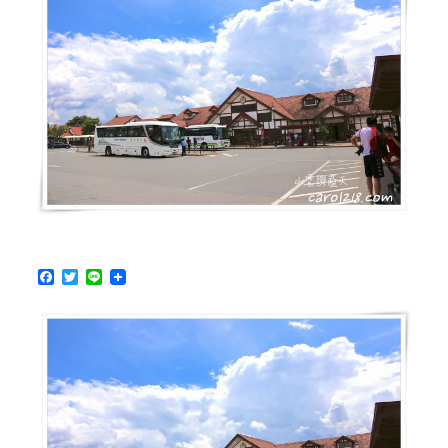
迎
賓
中
心
寄
放
行
李、
購
買
迪
士
尼
F
T
L
門
a
w
i
票
c
i
n
e
t
e
＋
b
t
伊
o
e
克
o
r
k
斯
皮
兒