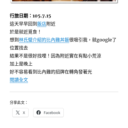
行旅日期：105.7.15
這天早早回到
飯店
附近
於是就近覓食！
想到
林氏璧介紹的比內雞丼飯
很吸引我，就google了
位置找去
結果不是很好找哩！因為附近實在有點小荒涼
加上是晚上
好不容易看到比內雞的招牌在轉角發著光
〈[東京]銀座比內雞汐留店~美味炭烤親子丼飯〉
閱讀全文
分享此文：
X
Facebook