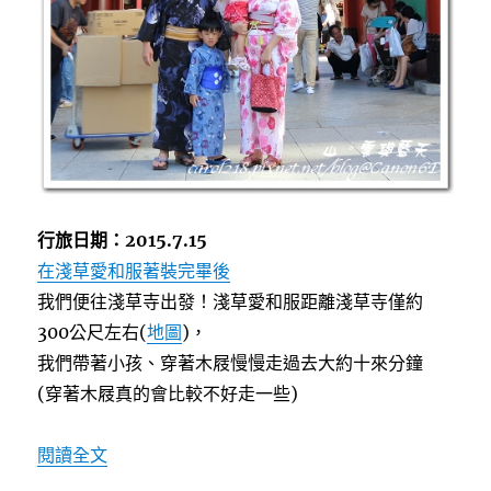
行旅日期：2015.7.15
在淺草愛和服著裝完畢後
我們便往淺草寺出發！淺草愛和服距離淺草寺僅約
300公尺左右(
地圖
)，
我們帶著小孩、穿著木屐慢慢走過去大約十來分鐘
(穿著木屐真的會比較不好走一些)
〈[東京親子自由行]穿和服(浴衣)遊淺草寺，淺
閱讀全文