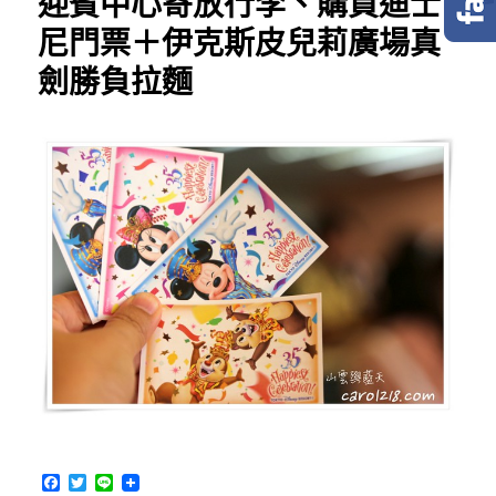
迎賓中心寄放行李、購買迪士
尼門票＋伊克斯皮兒莉廣場真
劍勝負拉麵
F
T
L