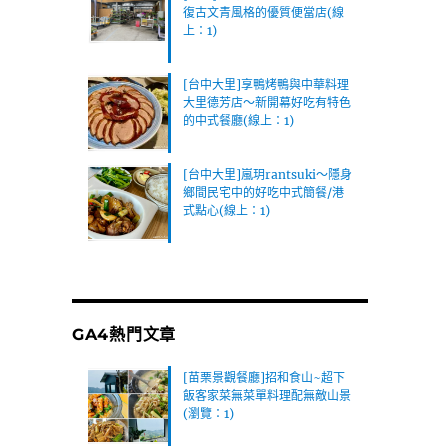
復古文青風格的優質便當店(線
上：1)
[台中大里]享鴨烤鴨與中華料理
大里德芳店～新開幕好吃有特色
的中式餐廳(線上：1)
[台中大里]嵐玥rantsuki～隱身
鄉間民宅中的好吃中式簡餐/港
式點心(線上：1)
GA4熱門文章
[苗栗景觀餐廳]招和食山~超下
飯客家菜無菜單料理配無敵山景
(瀏覽：1)