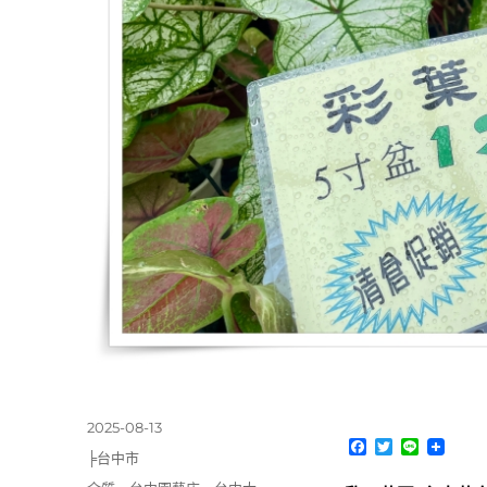
發
2025-08-13
F
T
L
佈
分
╞台中市
a
w
i
日
類
c
i
n
標