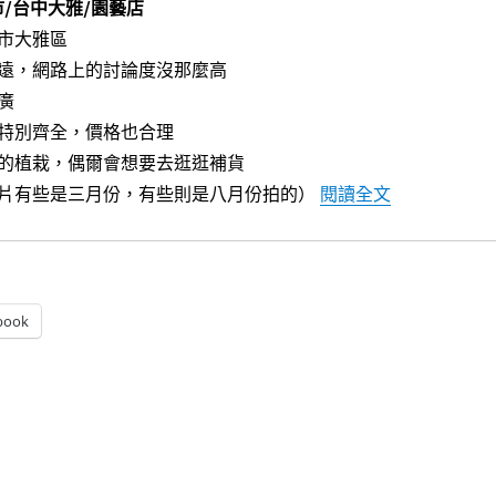
/台中大雅/園藝店
市大雅區
遠，網路上的討論度沒那麼高
廣
特別齊全，價格也合理
的植栽，偶爾會想要去逛逛補貨
〈[台中大雅
片有些是三月份，有些則是八月份拍的）
閱讀全文
book