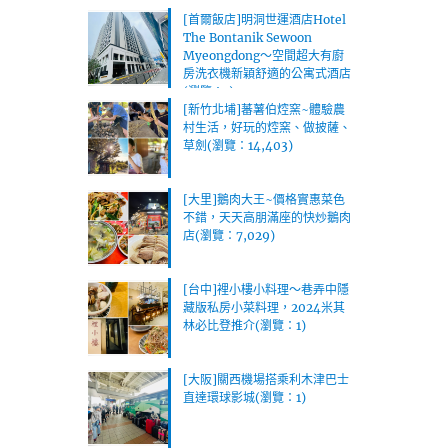
[首爾飯店]明洞世運酒店Hotel
The Bontanik Sewoon
Myeongdong～空間超大有廚
房洗衣機新穎舒適的公寓式酒店
(瀏覽：1)
[新竹北埔]蕃薯伯焢窯~體驗農
村生活，好玩的焢窯、做披薩、
草劍(瀏覽：14,403)
[大里]鵝肉大王~價格實惠菜色
不錯，天天高朋滿座的快炒鵝肉
店(瀏覽：7,029)
[台中]裡小樓小料理～巷弄中隱
藏版私房小菜料理，2024米其
林必比登推介(瀏覽：1)
[大阪]關西機場搭乘利木津巴士
直達環球影城(瀏覽：1)