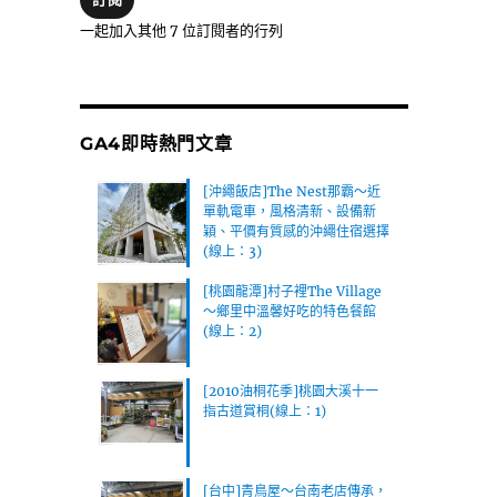
位
一起加入其他 7 位訂閱者的行列
址
GA4即時熱門文章
[沖繩飯店]The Nest那霸～近
單軌電車，風格清新、設備新
穎、平價有質感的沖繩住宿選擇
(線上：3)
[桃園龍潭]村子裡The Village
～鄉里中溫馨好吃的特色餐館
(線上：2)
[2010油桐花季]桃園大溪十一
指古道賞桐(線上：1)
[台中]青鳥屋～台南老店傳承，