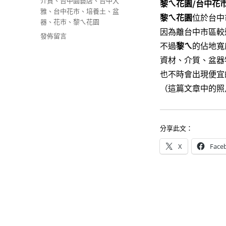
介質
、
台中園藝店
、
台中大
黎ㄟ花園/台中花市
期:
e
t
e
籤
雅
、
台中花市
、
培養土
、
盆
b
t
黎ㄟ花園
位於台中
o
e
器
、
花市
、
黎ㄟ花園
o
r
因為離台中市區較
在
發佈留言
k
不過
黎ㄟ
的佔地寬
〈[台
中
資材、介質、盆器
大
也不時會出現便宜
雅]
（這篇文章中的照
黎
ㄟ
花
園
分享此文：
～
佔
X
Face
地
廣
大，
植
物
盆
器
介