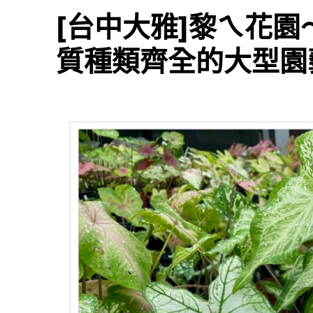
[台中大雅]黎ㄟ花
質種類齊全的大型園