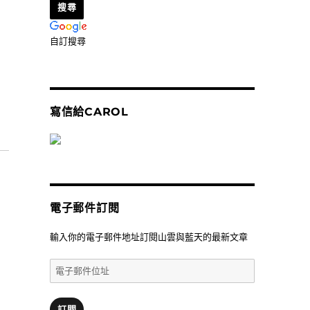
自訂搜尋
寫信給CAROL
]黎ㄟ花園～佔地廣大，植物盆器介質種類齊全的大型園藝店/花
電子郵件訂閱
輸入你的電子郵件地址訂閱山雲與藍天的最新文章
電
子
郵
件
訂閱