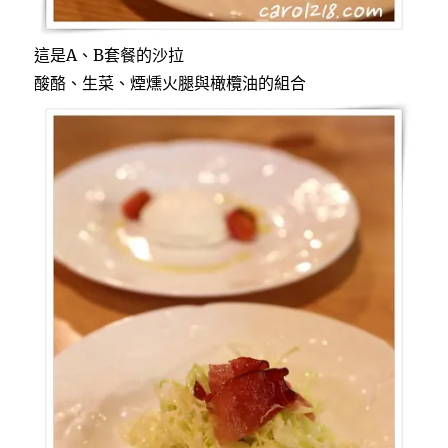
這是A、B套餐的沙拉
酸酪、生菜、煙燻火腿與橄欖油的組合