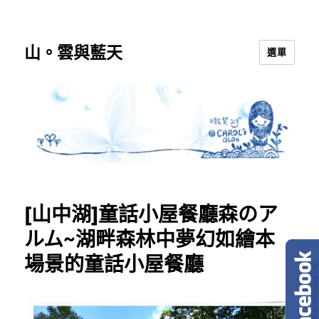
山。雲與藍天
選單
[山中湖]童話小屋餐廳森のア
ルム~湖畔森林中夢幻如繪本
場景的童話小屋餐廳