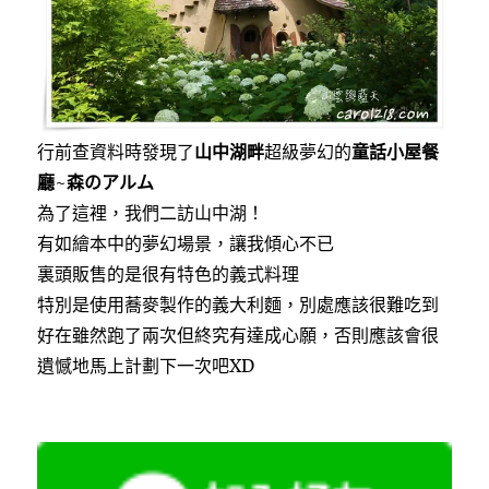
行前查資料時發現了
山中湖畔
超級夢幻的
童話小屋餐
廳
~
森のアルム
為了這裡，我們二訪山中湖！
有如繪本中的夢幻場景，讓我傾心不已
裏頭販售的是很有特色的義式料理
特別是使用蕎麥製作的義大利麵，別處應該很難吃到
好在雖然跑了兩次但終究有達成心願，否則應該會很
遺憾地馬上計劃下一次吧XD