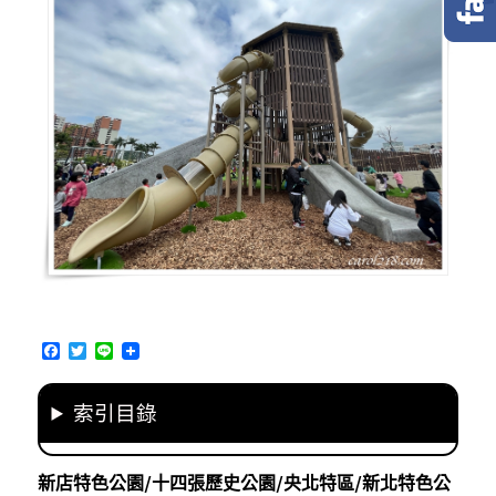
F
T
L
a
w
i
c
i
n
e
t
e
索引目錄
b
t
o
e
o
r
k
新店特色公園/十四張歷史公園/央北特區/新北特色公