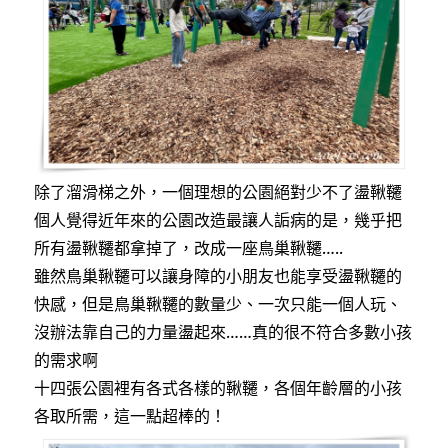
除了溜滑梯之外，一個理想的公園絕對少不了盪鞦韆
個人覺得近年來的公園改造最讓人詬病的是，幾乎把
所有盪鞦韆都拿掉了，改成一座鳥巢鞦韆…..
雖然鳥巢鞦韆可以讓身障的小朋友也能享受盪鞦韆的
快感，但是鳥巢鞦韆的數量少、一次只能一個人玩、
沒辦法靠自己的力量盪起來……真的很不符合多數小孩
的需求啊
十四張公園裡有各式各樣的鞦韆，各個年齡層的小孩
各取所需，這一點超棒的！