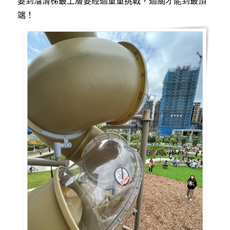
要到溜滑梯最上層要經過重重挑戰，過關才能到最頂
端！