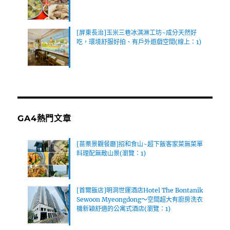
[屏東長治]玉米三巷冰淇淋工坊~成分天然好
吃，環境舒服好拍、有戶外遊戲空間(線上：1)
GA4熱門文章
[苗栗景觀餐廳]招和食山~超下飯客家菜無菜單
料理配無敵山景(瀏覽：1)
[首爾飯店]明洞世運酒店Hotel The Bontanik
Sewoon Myeongdong～空間超大有廚房洗衣
機新穎舒適的公寓式酒店(瀏覽：1)