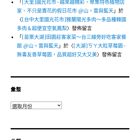
「
[大里]國光花市~越來越精彩，聚集特色植物店
家、不只是賣花的假日花市 @山。雲與藍天
」於
〈
[台中大里國光花市]雅蘭陽光多肉～多品種韓國
多肉＆超便宜空氣鳳梨
〉發佈留言
「
[苗栗大湖]田園莊客家菜～台三線旁好吃客家餐
館 @山。雲與藍天
」於〈
[大湖]ㄎㄚ大粒草莓園~
無毒友善草莓園，品質超好又大又美
〉發佈留言
彙整
彙
整