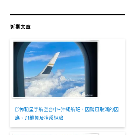
近期文章
[沖繩]星宇航空台中-沖繩航班，因颱風取消的因
應、飛機餐及搭乘經驗