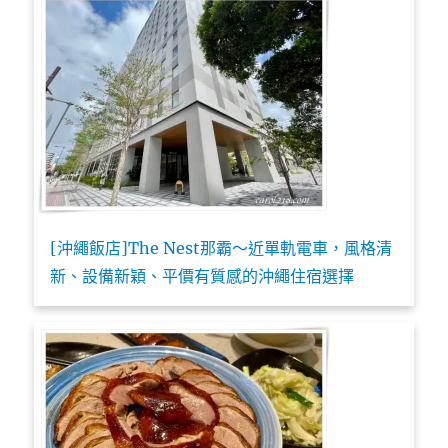
[沖繩飯店]The Nest那霸～近單軌電車，風格清
新、設備新穎、平價有質感的沖繩住宿選擇