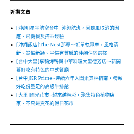
字:
近期文章
[沖繩]星宇航空台中-沖繩航班，因颱風取消的因
應、飛機餐及搭乘經驗
[沖繩飯店]The Nest那霸～近單軌電車，風格清
新、設備新穎、平價有質感的沖繩住宿選擇
[台中大里]享鴨烤鴨與中華料理大里德芳店～新開
幕好吃有特色的中式餐廳
[台中]KR Prime~連續六年入圍米其林指南，精緻
好吃份量足的高級牛排館
[大里]國光花市~越來越精彩，聚集特色植物店
家、不只是賣花的假日花市