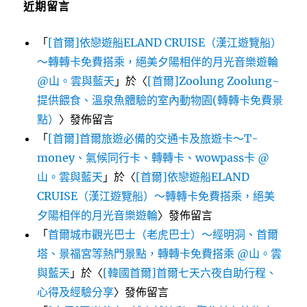
近期留言
「
[首爾]依戀遊船ELAND CRUISE（漢江遊覽船）
～轉轉卡免費搭乘，絕美夕陽相伴的月光音樂遊輪
@山。雲與藍天
」於〈
[首爾]Zoolung Zoolung~
提供餵食、溫泉魚體驗的室內動物園(轉轉卡免費景
點）
〉發佈留言
「
[首爾]首爾旅遊必備的交通卡及旅遊卡～T-
money、氣候同行卡、轉轉卡、wowpass卡 @
山。雲與藍天
」於〈
[首爾]依戀遊船ELAND
CRUISE（漢江遊覽船）～轉轉卡免費搭乘，絕美
夕陽相伴的月光音樂遊輪
〉發佈留言
「
首爾城市觀光巴士（老虎巴士）～經明洞、首爾
塔、景福宮等熱門景點，轉轉卡免費搭乘 @山。雲
與藍天
」於〈
[韓國首爾]首爾七天六夜自助行程、
心得及經驗分享
〉發佈留言