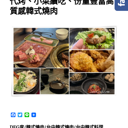
代烤、小菜續吃、份量豐富高
質感韓式燒肉
F
T
L
a
w
i
c
i
n
DEG度/韓式燒肉/台中韓式燒肉/台中韓式料理