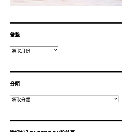
彙整
彙
整
分類
分
類