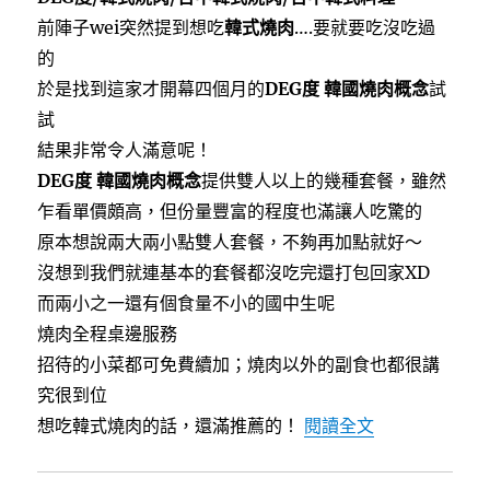
e
t
e
b
t
前陣子wei突然提到想吃
韓式燒肉
….要就要吃沒吃過
o
e
o
r
的
k
於是找到這家才開幕四個月的
DEG度 韓國燒肉概念
試
試
結果非常令人滿意呢！
DEG度 韓國燒肉概念
提供雙人以上的幾種套餐，雖然
乍看單價頗高，但份量豐富的程度也滿讓人吃驚的
原本想說兩大兩小點雙人套餐，不夠再加點就好～
沒想到我們就連基本的套餐都沒吃完還打包回家XD
而兩小之一還有個食量不小的國中生呢
燒肉全程桌邊服務
招待的小菜都可免費續加；燒肉以外的副食也都很講
究很到位
〈DEG度 
想吃韓式燒肉的話，還滿推薦的！
閱讀全文