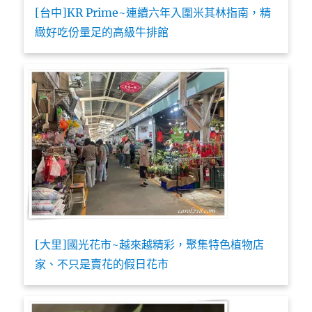
[台中]KR Prime~連續六年入圍米其林指南，精
緻好吃份量足的高級牛排館
[大里]國光花市~越來越精彩，聚集特色植物店
家、不只是賣花的假日花市