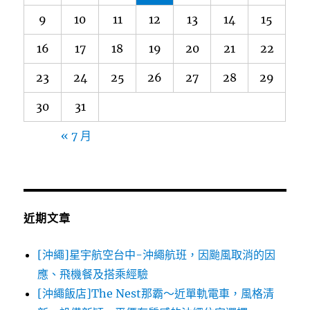
9
10
11
12
13
14
15
16
17
18
19
20
21
22
23
24
25
26
27
28
29
30
31
« 7 月
近期文章
[沖繩]星宇航空台中-沖繩航班，因颱風取消的因
應、飛機餐及搭乘經驗
[沖繩飯店]The Nest那霸～近單軌電車，風格清