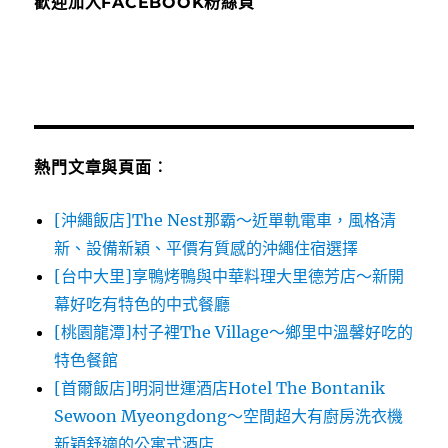
歡迎加入FACEBOOK粉絲頁
熱門文章與頁面︰
[沖繩飯店]The Nest那霸～近單軌電車，風格清
新、設備新穎、平價有質感的沖繩住宿選擇
[台中大里]享鴨烤鴨與中華料理大里德芳店～新開
幕好吃有特色的中式餐廳
[桃園龍潭]村子裡The Village～鄉里中溫馨好吃的
特色餐館
[首爾飯店]明洞世運酒店Hotel The Bontanik
Sewoon Myeongdong～空間超大有廚房洗衣機
新穎舒適的公寓式酒店