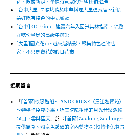
新、設備新穎、平價有質感的沖繩住宿選擇
[台中大里]享鴨烤鴨與中華料理大里德芳店～新開
幕好吃有特色的中式餐廳
[台中]KR Prime~連續六年入圍米其林指南，精緻
好吃份量足的高級牛排館
[大里]國光花市~越來越精彩，聚集特色植物店
家、不只是賣花的假日花市
近期留言
「
[首爾]依戀遊船ELAND CRUISE（漢江遊覽船）
～轉轉卡免費搭乘，絕美夕陽相伴的月光音樂遊輪
@山。雲與藍天
」於〈
[首爾]Zoolung Zoolung~
提供餵食、溫泉魚體驗的室內動物園(轉轉卡免費景