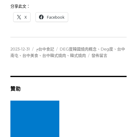
分享此文：
X
Facebook
發
分
標
2023-12-31
╒台中食記
DEG度韓國燒肉概念
、
Deg度
、
台中
佈
類
籤
在
南屯
、
台中美食
、
台中韓式燒肉
、
韓式燒肉
發佈留言
日
〈DEG
期:
度
韓
國
燒
贊助
肉
概
念
～
桌
邊
代