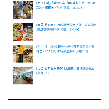
[新竹北埔]蕃薯伯焢窯~體驗農村生活，好玩的
焢窯、做披薩、草劍(瀏覽：14,403)
[大里]鵝肉大王~價格實惠菜色不錯，天天高朋
滿座的快炒鵝肉店(瀏覽：7,029)
[台中]裡小樓小料理～巷弄中隱藏版私房小菜
料理，2024米其林必比登推介(瀏覽：1)
[大阪]關西機場搭乘利木津巴士直達環球影城
(瀏覽：1)