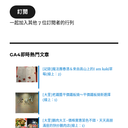
郵
訂閱
件
位
一起加入其他 7 位訂閱者的行列
址
GA4即時熱門文章
[記錄]魔法團春酒＆來自高山上的I am kaki草
莓(線上：2)
[大里]老鐵醬平價鐵板燒～平價鐵板燒新選擇
(線上：1)
[大里]鵝肉大王~價格實惠菜色不錯，天天高朋
滿座的快炒鵝肉店(線上：1)