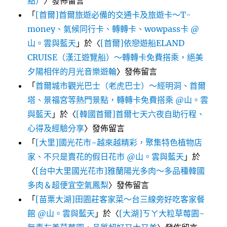
點）
〉發佈留言
「
[首爾]首爾旅遊必備的交通卡及旅遊卡～T-
money、氣候同行卡、轉轉卡、wowpass卡 @
山。雲與藍天
」於〈
[首爾]依戀遊船ELAND
CRUISE（漢江遊覽船）～轉轉卡免費搭乘，絕美
夕陽相伴的月光音樂遊輪
〉發佈留言
「
首爾城市觀光巴士（老虎巴士）～經明洞、首爾
塔、景福宮等熱門景點，轉轉卡免費搭乘 @山。雲
與藍天
」於〈
[韓國首爾]首爾七天六夜自助行程、
心得及經驗分享
〉發佈留言
「
[大里]國光花市~越來越精彩，聚集特色植物店
家、不只是賣花的假日花市 @山。雲與藍天
」於
〈
[台中大里國光花市]雅蘭陽光多肉～多品種韓國
多肉＆超便宜空氣鳳梨
〉發佈留言
「
[苗栗大湖]田園莊客家菜～台三線旁好吃客家餐
館 @山。雲與藍天
」於〈
[大湖]ㄎㄚ大粒草莓園~