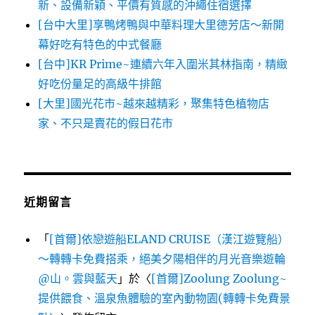
新、設備新穎、平價有質感的沖繩住宿選擇
[台中大里]享鴨烤鴨與中華料理大里德芳店～新開
幕好吃有特色的中式餐廳
[台中]KR Prime~連續六年入圍米其林指南，精緻
好吃份量足的高級牛排館
[大里]國光花市~越來越精彩，聚集特色植物店
家、不只是賣花的假日花市
近期留言
「
[首爾]依戀遊船ELAND CRUISE（漢江遊覽船）
～轉轉卡免費搭乘，絕美夕陽相伴的月光音樂遊輪
@山。雲與藍天
」於〈
[首爾]Zoolung Zoolung~
提供餵食、溫泉魚體驗的室內動物園(轉轉卡免費景