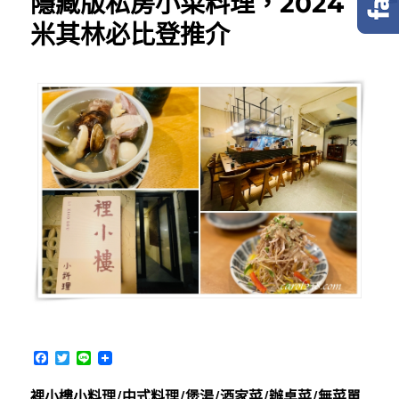
隱藏版私房小菜料理，2024
米其林必比登推介
F
T
L
a
w
i
c
i
n
裡小樓小料理/中式料理/煲湯/酒家菜/辦桌菜/無菜單