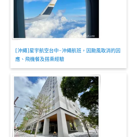
[沖繩]星宇航空台中-沖繩航班，因颱風取消的因
應、飛機餐及搭乘經驗