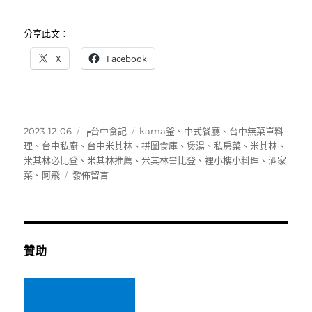
分享此文：
X
Facebook
發
分
標
2023-12-06
╒台中食記
kama釜
、
中式餐廳
、
台中無菜單料
佈
類
籤
理
、
台中私廚
、
台中米其林
、
拼圖食庫
、
煲湯
、
私房菜
、
米其林
、
日
米其林必比登
、
米其林推薦
、
米其林畢比登
、
裡小樓小料理
、
酒家
期:
在
菜
、
阿飛
發佈留言
〈[台
中]
裡
小
樓
贊助
小
料
理
～