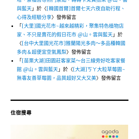
與藍天
」於〈
[韓國首爾]首爾七天六夜自助行程、
心得及經驗分享
〉發佈留言
「
[大里]國光花市~越來越精彩，聚集特色植物店
家、不只是賣花的假日花市 @山。雲與藍天
」於
〈
[台中大里國光花市]雅蘭陽光多肉～多品種韓國
多肉＆超便宜空氣鳳梨
〉發佈留言
「
[苗栗大湖]田園莊客家菜～台三線旁好吃客家餐
館 @山。雲與藍天
」於〈
[大湖]ㄎㄚ大粒草莓園~
無毒友善草莓園，品質超好又大又美
〉發佈留言
住宿搜尋