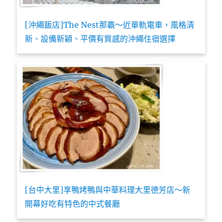
[沖繩飯店]The Nest那霸～近單軌電車，風格清
新、設備新穎、平價有質感的沖繩住宿選擇
[台中大里]享鴨烤鴨與中華料理大里德芳店～新
開幕好吃有特色的中式餐廳