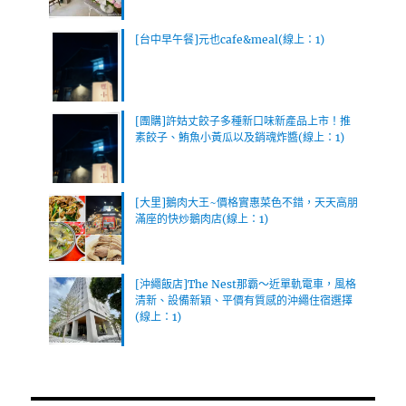
[台中早午餐]元也cafe&meal(線上：1)
[團購]許姑丈餃子多種新口味新產品上市！推
素餃子、鮪魚小黃瓜以及銷魂炸醬(線上：1)
[大里]鵝肉大王~價格實惠菜色不錯，天天高朋
滿座的快炒鵝肉店(線上：1)
[沖繩飯店]The Nest那霸～近單軌電車，風格
清新、設備新穎、平價有質感的沖繩住宿選擇
(線上：1)