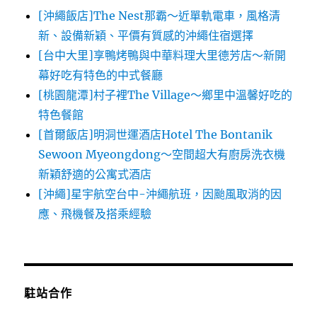
[沖繩飯店]The Nest那霸～近單軌電車，風格清
新、設備新穎、平價有質感的沖繩住宿選擇
[台中大里]享鴨烤鴨與中華料理大里德芳店～新開
幕好吃有特色的中式餐廳
[桃園龍潭]村子裡The Village～鄉里中溫馨好吃的
特色餐館
[首爾飯店]明洞世運酒店Hotel The Bontanik
Sewoon Myeongdong～空間超大有廚房洗衣機
新穎舒適的公寓式酒店
[沖繩]星宇航空台中-沖繩航班，因颱風取消的因
應、飛機餐及搭乘經驗
駐站合作