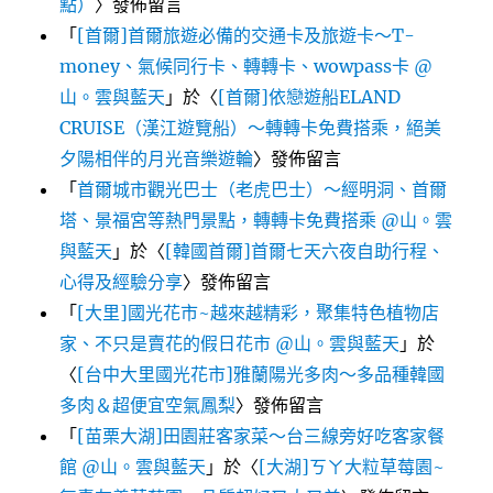
點）
〉發佈留言
「
[首爾]首爾旅遊必備的交通卡及旅遊卡～T-
money、氣候同行卡、轉轉卡、wowpass卡 @
山。雲與藍天
」於〈
[首爾]依戀遊船ELAND
CRUISE（漢江遊覽船）～轉轉卡免費搭乘，絕美
夕陽相伴的月光音樂遊輪
〉發佈留言
「
首爾城市觀光巴士（老虎巴士）～經明洞、首爾
塔、景福宮等熱門景點，轉轉卡免費搭乘 @山。雲
與藍天
」於〈
[韓國首爾]首爾七天六夜自助行程、
心得及經驗分享
〉發佈留言
「
[大里]國光花市~越來越精彩，聚集特色植物店
家、不只是賣花的假日花市 @山。雲與藍天
」於
〈
[台中大里國光花市]雅蘭陽光多肉～多品種韓國
多肉＆超便宜空氣鳳梨
〉發佈留言
「
[苗栗大湖]田園莊客家菜～台三線旁好吃客家餐
館 @山。雲與藍天
」於〈
[大湖]ㄎㄚ大粒草莓園~