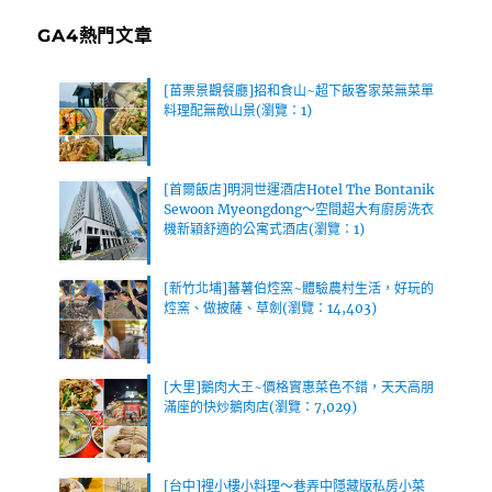
GA4熱門文章
[苗栗景觀餐廳]招和食山~超下飯客家菜無菜單
料理配無敵山景(瀏覽：1)
[首爾飯店]明洞世運酒店Hotel The Bontanik
Sewoon Myeongdong～空間超大有廚房洗衣
機新穎舒適的公寓式酒店(瀏覽：1)
[新竹北埔]蕃薯伯焢窯~體驗農村生活，好玩的
焢窯、做披薩、草劍(瀏覽：14,403)
[大里]鵝肉大王~價格實惠菜色不錯，天天高朋
滿座的快炒鵝肉店(瀏覽：7,029)
[台中]裡小樓小料理～巷弄中隱藏版私房小菜