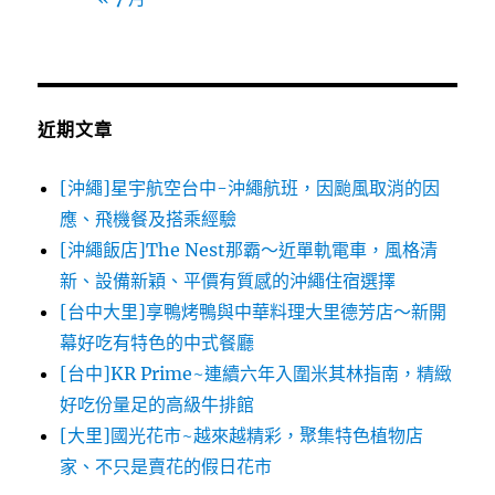
近期文章
[沖繩]星宇航空台中-沖繩航班，因颱風取消的因
應、飛機餐及搭乘經驗
[沖繩飯店]The Nest那霸～近單軌電車，風格清
新、設備新穎、平價有質感的沖繩住宿選擇
[台中大里]享鴨烤鴨與中華料理大里德芳店～新開
幕好吃有特色的中式餐廳
[台中]KR Prime~連續六年入圍米其林指南，精緻
好吃份量足的高級牛排館
[大里]國光花市~越來越精彩，聚集特色植物店
家、不只是賣花的假日花市