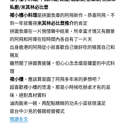
e
t
e
b
t
私廚/米其林必比登
o
e
o
r
裡小樓小料理
是拼圖食庫的阿飛新作，恭喜阿飛，不
k
到一年就獲得
米其林必比登推介
的肯定
拼圖食庫在一片惋惜聲中結束，所幸富才情又有願景
的阿飛和阿偉在短時間內各自有了一片天
出身鹿港的阿飛從小就喜歡自己做好吃的犒賞自己和
親友
雖然開了拼圖賣披薩，但心心念念還是鍾愛的中式料
理
裡小樓
，應該算是圓了阿飛多年來的夢想吧？
超喜歡裡小樓的煲湯，那是小時候吃辦桌才有的滋
味，絕對真材實料
滷肉飯來一碗，再配點精緻的功夫小菜就很滿足
是台中少見的餐館經營模式
〈[台中]裡小樓小料理～巷弄中隱藏版私房小菜料
閱讀全文