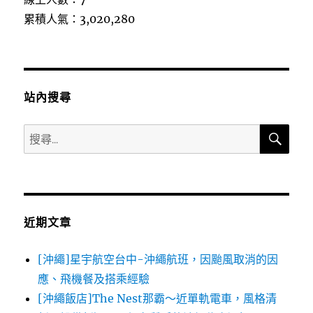
累積人氣：3,020,280
站內搜尋
搜
搜
尋
尋
關
鍵
字:
近期文章
[沖繩]星宇航空台中-沖繩航班，因颱風取消的因
應、飛機餐及搭乘經驗
[沖繩飯店]The Nest那霸～近單軌電車，風格清