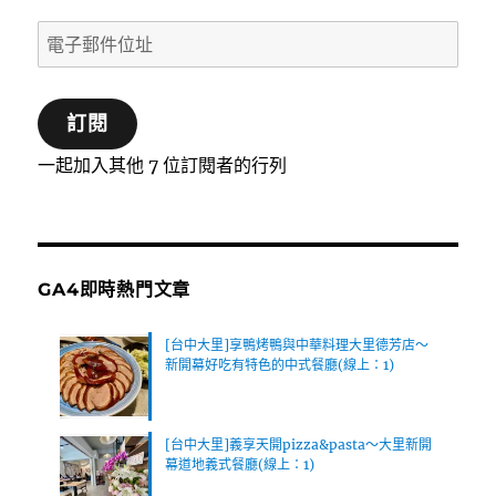
電
子
郵
訂閱
件
位
一起加入其他 7 位訂閱者的行列
址
GA4即時熱門文章
[台中大里]享鴨烤鴨與中華料理大里德芳店～
新開幕好吃有特色的中式餐廳(線上：1)
[台中大里]義享天開pizza&pasta～大里新開
幕道地義式餐廳(線上：1)