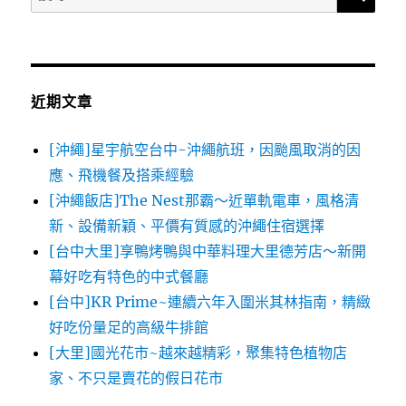
尋
關
鍵
字:
近期文章
[沖繩]星宇航空台中-沖繩航班，因颱風取消的因
應、飛機餐及搭乘經驗
[沖繩飯店]The Nest那霸～近單軌電車，風格清
新、設備新穎、平價有質感的沖繩住宿選擇
[台中大里]享鴨烤鴨與中華料理大里德芳店～新開
幕好吃有特色的中式餐廳
[台中]KR Prime~連續六年入圍米其林指南，精緻
好吃份量足的高級牛排館
[大里]國光花市~越來越精彩，聚集特色植物店
家、不只是賣花的假日花市