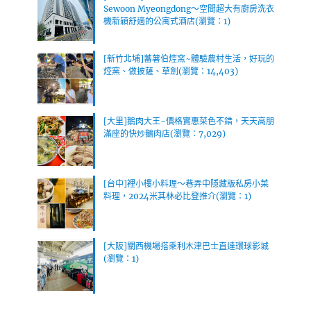
Sewoon Myeongdong～空間超大有廚房洗衣
機新穎舒適的公寓式酒店(瀏覽：1)
[新竹北埔]蕃薯伯焢窯~體驗農村生活，好玩的
焢窯、做披薩、草劍(瀏覽：14,403)
[大里]鵝肉大王~價格實惠菜色不錯，天天高朋
滿座的快炒鵝肉店(瀏覽：7,029)
[台中]裡小樓小料理～巷弄中隱藏版私房小菜
料理，2024米其林必比登推介(瀏覽：1)
[大阪]關西機場搭乘利木津巴士直達環球影城
(瀏覽：1)