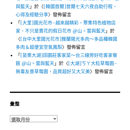
與藍天
」於〈
[韓國首爾]首爾七天六夜自助行程、
心得及經驗分享
〉發佈留言
「
[大里]國光花市~越來越精彩，聚集特色植物店
家、不只是賣花的假日花市 @山。雲與藍天
」於
〈
[台中大里國光花市]雅蘭陽光多肉～多品種韓國
多肉＆超便宜空氣鳳梨
〉發佈留言
「
[苗栗大湖]田園莊客家菜～台三線旁好吃客家餐
館 @山。雲與藍天
」於〈
[大湖]ㄎㄚ大粒草莓園~
無毒友善草莓園，品質超好又大又美
〉發佈留言
彙整
彙
整