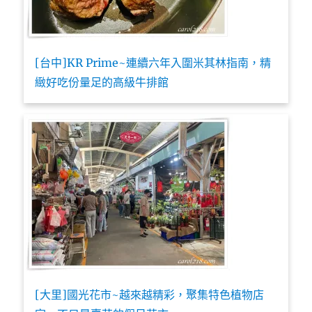
[台中]KR Prime~連續六年入圍米其林指南，精
緻好吃份量足的高級牛排館
[大里]國光花市~越來越精彩，聚集特色植物店