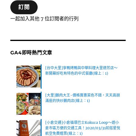
訂閱
件
位
一起加入其他 7 位訂閱者的行列
址
GA4即時熱門文章
[台中大里]享鴨烤鴨與中華料理大里德芳店～
新開幕好吃有特色的中式餐廳(線上：1)
[大里]鵝肉大王~價格實惠菜色不錯，天天高朋
滿座的快炒鵝肉店(線上：1)
[小倉交通]小倉循環巴士Kokura Loop～遊小
倉市區方便的交通工具！2020/03/31前搭星悅
航空免費贈票(線上：1)