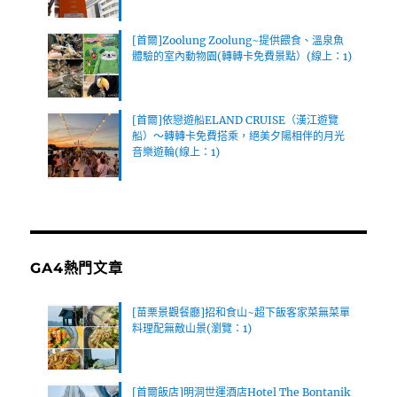
[首爾]Zoolung Zoolung~提供餵食、溫泉魚
體驗的室內動物園(轉轉卡免費景點）(線上：1)
[首爾]依戀遊船ELAND CRUISE（漢江遊覽
船）～轉轉卡免費搭乘，絕美夕陽相伴的月光
音樂遊輪(線上：1)
GA4熱門文章
[苗栗景觀餐廳]招和食山~超下飯客家菜無菜單
料理配無敵山景(瀏覽：1)
[首爾飯店]明洞世運酒店Hotel The Bontanik