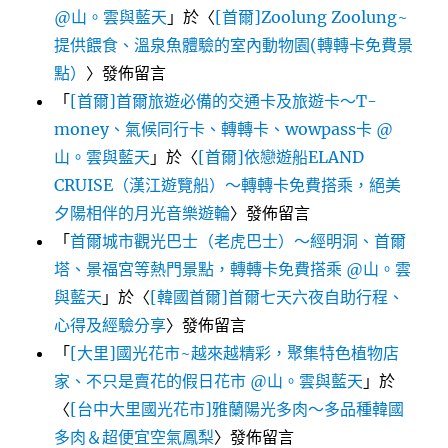
@山。雲與藍天
」於〈
[首爾]Zoolung Zoolung~
提供餵食、溫泉魚體驗的室內動物園(轉轉卡免費景
點）
〉發佈留言
「
[首爾]首爾旅遊必備的交通卡及旅遊卡～T-
money、氣候同行卡、轉轉卡、wowpass卡 @
山。雲與藍天
」於〈
[首爾]依戀遊船ELAND
CRUISE（漢江遊覽船）～轉轉卡免費搭乘，絕美
夕陽相伴的月光音樂遊輪
〉發佈留言
「
首爾城市觀光巴士（老虎巴士）～經明洞、首爾
塔、景福宮等熱門景點，轉轉卡免費搭乘 @山。雲
與藍天
」於〈
[韓國首爾]首爾七天六夜自助行程、
心得及經驗分享
〉發佈留言
「
[大里]國光花市~越來越精彩，聚集特色植物店
家、不只是賣花的假日花市 @山。雲與藍天
」於
〈
[台中大里國光花市]雅蘭陽光多肉～多品種韓國
多肉＆超便宜空氣鳳梨
〉發佈留言