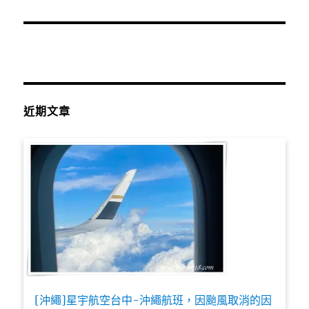
近期文章
[沖繩]星宇航空台中-沖繩航班，因颱風取消的因