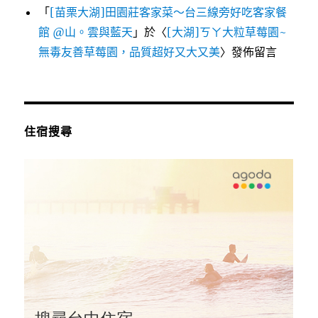
「
[苗栗大湖]田園莊客家菜～台三線旁好吃客家餐
館 @山。雲與藍天
」於〈
[大湖]ㄎㄚ大粒草莓園~
無毒友善草莓園，品質超好又大又美
〉發佈留言
住宿搜尋