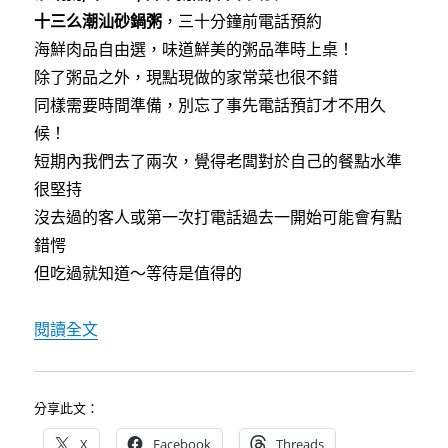
b
t
十三么潮汕砂鍋粥
，三十分鐘前電話預約
o
e
o
r
海鮮肉品自由選，味道鮮美的粥品準時上桌！
k
除了粥品之外，現點現做的家常菜也很不錯
同樣需要時間準備，別忘了事先電話預訂才不用久
候！
短期內我們去了兩次，覺得老闆對於自己的餐點水準
很堅持
沒去過的客人或第一次打電話過去一開始可能會有點
錯愕
但吃過就知道～等待是值得的
〈[台中]十三么潮汕砂鍋粥~ 值得等待的美味粥品
閱讀全文
分享此文：
X
Facebook
Threads