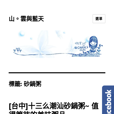
山。雲與藍天
選單
標籤:
砂鍋粥
[台中]十三么潮汕砂鍋粥~ 值