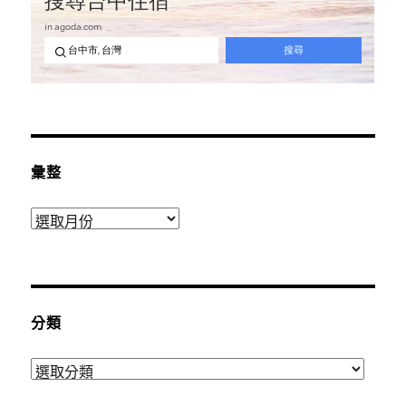
彙整
彙
整
分類
分
類