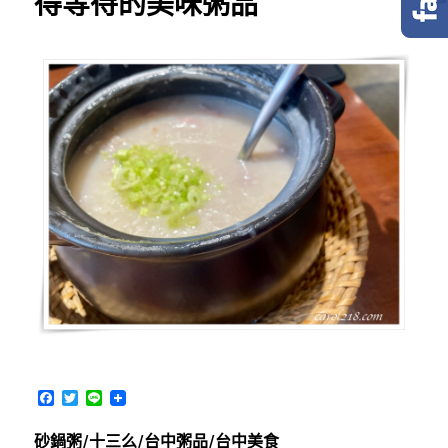
得等待的美味粥品
F
T
L
a
w
i
c
i
n
砂鍋粥/十三么/台中粥品/台中美食
e
t
e