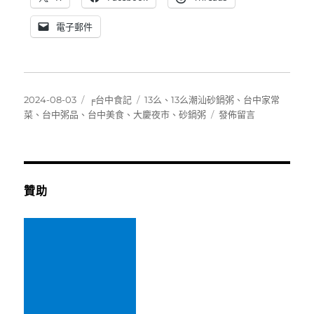
電子郵件
發
分
標
2024-08-03
╒台中食記
13么
、
13么潮汕砂鍋粥
、
台中家常
佈
類
籤
在
菜
、
台中粥品
、
台中美食
、
大慶夜市
、
砂鍋粥
發佈留言
日
〈[台
期:
中]
十
三
么
贊助
潮
汕
砂
鍋
粥
~
值
得