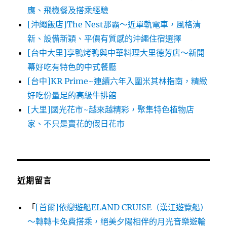
應、飛機餐及搭乘經驗
[沖繩飯店]The Nest那霸～近單軌電車，風格清
新、設備新穎、平價有質感的沖繩住宿選擇
[台中大里]享鴨烤鴨與中華料理大里德芳店～新開
幕好吃有特色的中式餐廳
[台中]KR Prime~連續六年入圍米其林指南，精緻
好吃份量足的高級牛排館
[大里]國光花市~越來越精彩，聚集特色植物店
家、不只是賣花的假日花市
近期留言
「
[首爾]依戀遊船ELAND CRUISE（漢江遊覽船）
～轉轉卡免費搭乘，絕美夕陽相伴的月光音樂遊輪