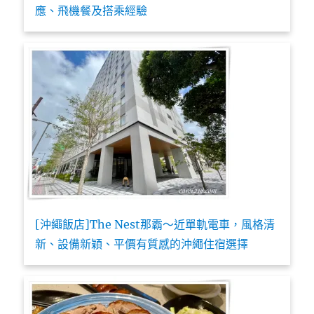
應、飛機餐及搭乘經驗
[沖繩飯店]The Nest那霸～近單軌電車，風格清
新、設備新穎、平價有質感的沖繩住宿選擇