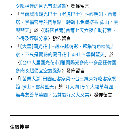
夕陽相伴的月光音樂遊輪
〉發佈留言
「
首爾城市觀光巴士（老虎巴士）～經明洞、首爾
塔、景福宮等熱門景點，轉轉卡免費搭乘 @山。雲
與藍天
」於〈
[韓國首爾]首爾七天六夜自助行程、
心得及經驗分享
〉發佈留言
「
[大里]國光花市~越來越精彩，聚集特色植物店
家、不只是賣花的假日花市 @山。雲與藍天
」於
〈
[台中大里國光花市]雅蘭陽光多肉～多品種韓國
多肉＆超便宜空氣鳳梨
〉發佈留言
「
[苗栗大湖]田園莊客家菜～台三線旁好吃客家餐
館 @山。雲與藍天
」於〈
[大湖]ㄎㄚ大粒草莓園~
無毒友善草莓園，品質超好又大又美
〉發佈留言
住宿搜尋