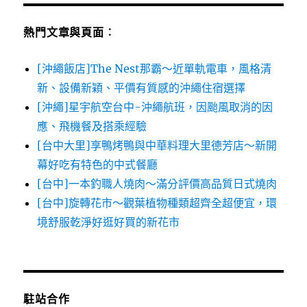
熱門文章與頁面︰
[沖繩飯店]The Nest那霸～近單軌電車，風格清
新、設備新穎、平價有質感的沖繩住宿選擇
[沖繩]星宇航空台中-沖繩航班，因颱風取消的因
應、飛機餐及搭乘經驗
[台中大里]享鴨烤鴨與中華料理大里德芳店～新開
幕好吃有特色的中式餐廳
[台中]一本釣職人燒肉～滿分評價高品質日式燒肉
[台中]旋轉花市～觀葉植物種類超齊全超便宜，環
境舒服乾淨好逛好買的新花市
駐站合作