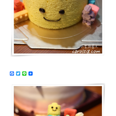
刃
蝴
蝶
三
姐
妹
生
日
蛋
糕
（新
增
史
黛
F
T
L
a
w
i
拉
c
i
n
琳
e
t
e
娜
b
t
o
e
貝
o
r
兒、
k
角
落