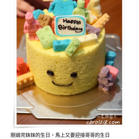
小
夥
伴
造
型
蛋
糕）〉
剛過完妹妹的生日，馬上又要迎接哥哥的生日