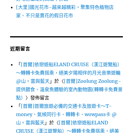
[大里]國光花市~越來越精彩，聚集特色植物店
家、不只是賣花的假日花市
近期留言
「
[首爾]依戀遊船ELAND CRUISE（漢江遊覽船）
～轉轉卡免費搭乘，絕美夕陽相伴的月光音樂遊輪
@山。雲與藍天
」於〈
[首爾]Zoolung Zoolung~
提供餵食、溫泉魚體驗的室內動物園(轉轉卡免費景
點）
〉發佈留言
「
[首爾]首爾旅遊必備的交通卡及旅遊卡～T-
money、氣候同行卡、轉轉卡、wowpass卡 @
山。雲與藍天
」於〈
[首爾]依戀遊船ELAND
CRUISE（漢江遊覽船）～轉轉卡免費搭乘，絕美