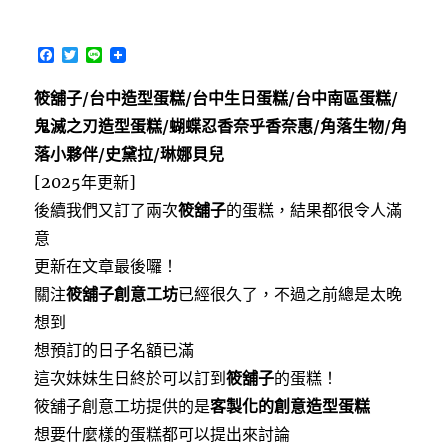
F
T
L
a
w
i
c
i
n
筱舖子/台中造型蛋糕/台中生日蛋糕/台中南區蛋糕/
e
t
e
b
t
鬼滅之刃造型蛋糕/蝴蝶忍香奈乎香奈惠/角落生物/角
o
e
o
r
落小夥伴/史黛拉/琳娜貝兒
k
[2025年更新]
後續我們又訂了兩次
筱舖子
的蛋糕，結果都很令人滿
意
更新在文章最後囉！
關注
筱舖子創意工坊
已經很久了，不過之前總是太晚
想到
想預訂的日子名額已滿
這次妹妹生日終於可以訂到
筱舖子
的蛋糕！
筱舖子創意工坊提供的是
客製化的創意造型蛋糕
想要什麼樣的蛋糕都可以提出來討論