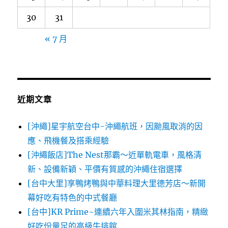
30
31
« 7 月
近期文章
[沖繩]星宇航空台中-沖繩航班，因颱風取消的因
應、飛機餐及搭乘經驗
[沖繩飯店]The Nest那霸～近單軌電車，風格清
新、設備新穎、平價有質感的沖繩住宿選擇
[台中大里]享鴨烤鴨與中華料理大里德芳店～新開
幕好吃有特色的中式餐廳
[台中]KR Prime~連續六年入圍米其林指南，精緻
好吃份量足的高級牛排館