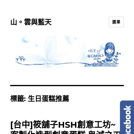
山。雲與藍天
選單
標籤:
生日蛋糕推薦
[台中]筱舖子HSH創意工坊~