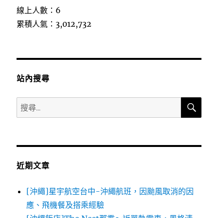
線上人數：6
累積人氣：3,012,732
站內搜尋
搜
搜
尋
尋
關
鍵
字:
近期文章
[沖繩]星宇航空台中-沖繩航班，因颱風取消的因
應、飛機餐及搭乘經驗