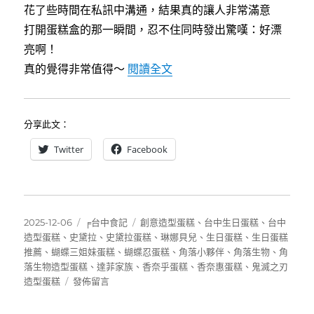
花了些時間在私訊中溝通，結果真的讓人非常滿意
打開蛋糕盒的那一瞬間，忍不住同時發出驚嘆：好漂
亮啊！
〈[台中]筱舖子HSH創意
真的覺得非常值得～
閱讀全文
分享此文：
Twitter
Facebook
發
分
標
2025-12-06
╒台中食記
創意造型蛋糕
、
台中生日蛋糕
、
台中
佈
類
籤
造型蛋糕
、
史黛拉
、
史黛拉蛋糕
、
琳娜貝兒
、
生日蛋糕
、
生日蛋糕
日
推薦
、
蝴蝶三姐妹蛋糕
、
蝴蝶忍蛋糕
、
角落小夥伴
、
角落生物
、
角
期:
落生物造型蛋糕
、
達菲家族
、
香奈乎蛋糕
、
香奈惠蛋糕
、
鬼滅之刃
在
造型蛋糕
發佈留言
〈[台
中]