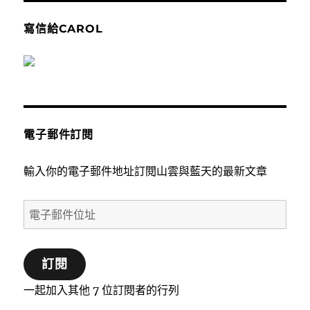
寫信給CAROL
電子郵件訂閱
輸入你的電子郵件地址訂閱山雲與藍天的最新文章
電
子
郵
訂閱
件
位
一起加入其他 7 位訂閱者的行列
址