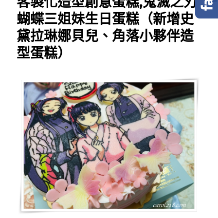
客製化造型創意蛋糕,鬼滅之刃
蝴蝶三姐妹生日蛋糕（新增史
黛拉琳娜貝兒、角落小夥伴造
型蛋糕）