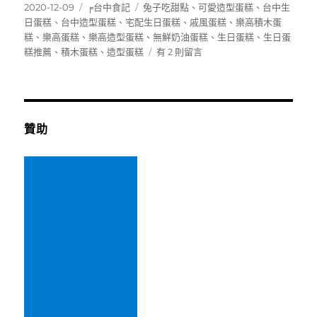
發
分
標
2020-12-09
╒台中食記
兔子吃甜點
、
可愛造型蛋糕
、
台中生
佈
類
籤
日蛋糕
、
台中造型蛋糕
、
宅配生日蛋糕
、
戚風蛋糕
、
樂高積木蛋
日
糕
、
樂高蛋糕
、
樂高造型蛋糕
、
無鮮奶油蛋糕
、
生日蛋糕
、
生日蛋
期:
在
糕推薦
、
積木蛋糕
、
造型蛋糕
有 2 則留言
〈[台
中
南
區]
兔
贊助
子
吃
甜
點
~
可
宅
配
的
超
可
愛