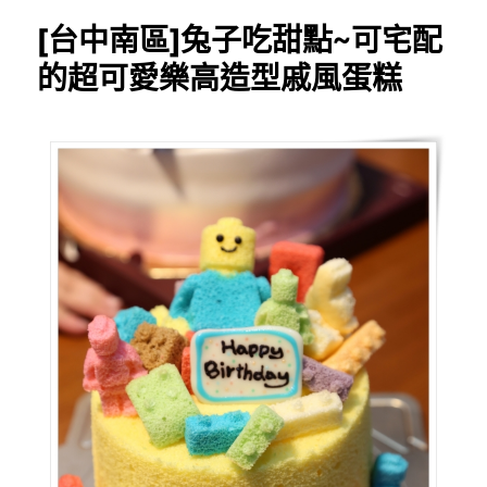
筱
[台中南區]兔子吃甜點~可宅配
舖
子
的超可愛樂高造型戚風蛋糕
HSH
創
意
工
坊
~
客
製
化
造
型
創
意
蛋
糕,
鬼
滅
之