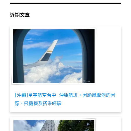
近期文章
[沖繩]星宇航空台中-沖繩航班，因颱風取消的因
應、飛機餐及搭乘經驗