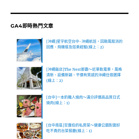
GA4即時熱門文章
[沖繩]星宇航空台中-沖繩航班，因颱風取消的
因應、飛機餐及搭乘經驗(線上：2)
[沖繩飯店]The Nest那霸～近單軌電車，風格
清新、設備新穎、平價有質感的沖繩住宿選擇
(線上：2)
[台中]一本釣職人燒肉～滿分評價高品質日式
燒肉(線上：1)
[台中南區]甘露伯的私房菜～健康公園對面好
吃不貴的台菜餐廳(線上：1)