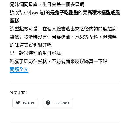
兄妹倆同星座，生日只差一個多星期
這次幫小小wei訂的是
兔子吃甜點
的
樂高積木造型戚風
蛋糕
造型超級可愛！在個人臉書貼出來之後的詢問度超高
雖然這款蛋糕沒有任何鮮奶油、水果等配料，但純粹
的味道其實也很好吃
是一款很特別的生日蛋糕
吃膩了鮮奶油蛋糕，不妨偶爾來反璞歸真一下吧
〈[台中南區]兔子吃甜點~可宅配的超可愛樂高造
閱讀全文
分享此文：
Twitter
Facebook