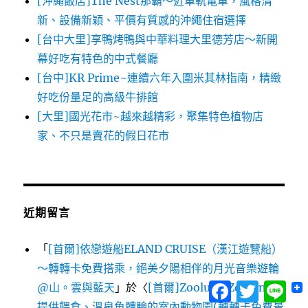
[沖繩飯店]The Nest那霸～近單軌電車，風格清
新、設備新穎、平價有質感的沖繩住宿選擇
[台中大里]享鴨烤鴨與中華料理大里德芳店～新開
幕好吃有特色的中式餐廳
[台中]KR Prime~連續六年入圍米其林指南，精緻
好吃份量足的高級牛排館
[大里]國光花市~越來越精彩，聚集特色植物店
家、不只是賣花的假日花市
近期留言
「
[首爾]依戀遊船ELAND CRUISE（漢江遊覽船）
～轉轉卡免費搭乘，絕美夕陽相伴的月光音樂遊輪
Facebook
Twitter
Lin
@山。雲與藍天
」於〈
[首爾]Zoolung Zoolung~
提供餵食、溫泉魚體驗的室內動物園(轉轉卡免費景