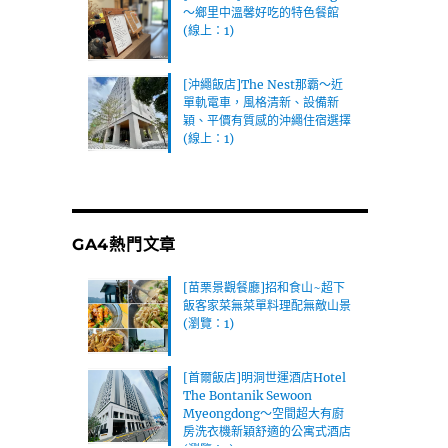
～鄉里中溫馨好吃的特色餐館
(線上：1)
[沖繩飯店]The Nest那霸～近
單軌電車，風格清新、設備新
穎、平價有質感的沖繩住宿選擇
(線上：1)
GA4熱門文章
[苗栗景觀餐廳]招和食山~超下
飯客家菜無菜單料理配無敵山景
(瀏覽：1)
[首爾飯店]明洞世運酒店Hotel
The Bontanik Sewoon
Myeongdong～空間超大有廚
房洗衣機新穎舒適的公寓式酒店