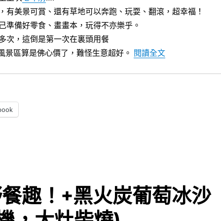
，有美景可賞、還有草地可以奔跑、玩耍、翻滾，超幸福！
己準備好零食、畫畫本，玩得不亦樂乎。
多次，這倒是第一次在裏頭用餐
〈2020柳家
在風景區算是佛心價了，難怪生意超好。
閱讀全文
book
野餐趣！+黑火炭葡萄冰沙
機，大灶柴燒)