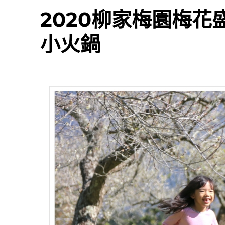
2020柳家梅園梅
小火鍋