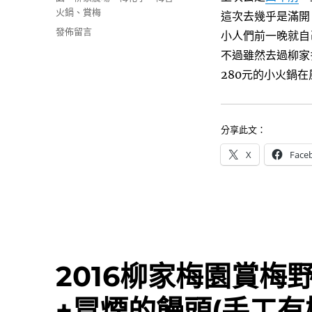
k
火鍋
、
賞梅
這次去幾乎是滿開
在
發佈留言
小人們前一晚就自
〈2020
不過雖然去過柳家
柳
280元的小火鍋
家
梅
園
梅
分享此文：
花
盛
X
Face
開
中，
野
餐
賞
梅
花
吃
2016柳家梅園賞梅
梅
香
+冒煙的饅頭(手工有
小