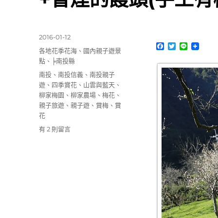
火
鍋〉
發
2016-01-12
F
T
L
佈
分
各地花季花海
、
國內親子遊景
a
w
i
日
類
c
i
n
點
、
╞南投縣
期:
e
t
e
標
南投
、
南投信義
、
南投親子
b
t
o
e
籤
遊
、
四季賞花
、
山雲與藍天
、
o
r
柳家梅園
、
柳家農場
、
梅花
、
k
親子旅遊
、
親子遊
、
賞梅
、
賞
花
在
有 2 則留言
〈2016
柳
家
梅
園
賞
梅
野