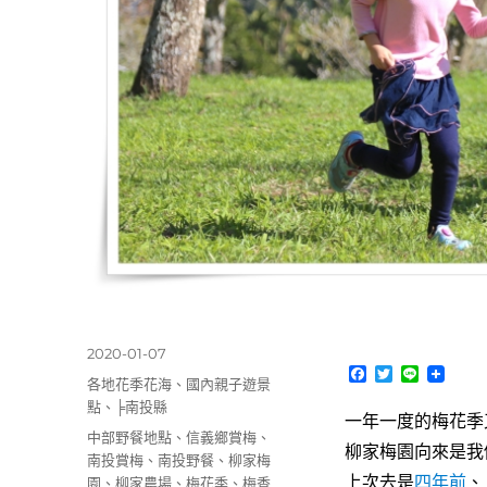
發
2020-01-07
F
T
L
佈
分
各地花季花海
、
國內親子遊景
a
w
i
日
類
c
i
n
點
、
╞南投縣
一年一度的梅花季
期:
e
t
e
標
中部野餐地點
、
信義鄉賞梅
、
b
t
柳家梅園向來是我
o
e
籤
南投賞梅
、
南投野餐
、
柳家梅
o
r
上次去是
四年前
、
園
、
柳家農場
、
梅花季
、
梅香