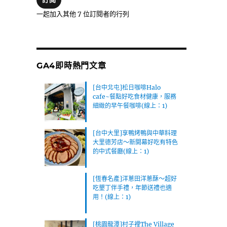
位
一起加入其他 7 位訂閱者的行列
址
GA4即時熱門文章
[台中北屯]松日咖啡Halo
cafe~餐點好吃食材健康，服務
細緻的早午餐咖啡(線上：1)
[台中大里]享鴨烤鴨與中華料理
大里德芳店～新開幕好吃有特色
的中式餐廳(線上：1)
[恆春名產]洋蔥田洋蔥酥～超好
吃墾丁伴手禮，年節送禮也適
用！(線上：1)
[桃園龍潭]村子裡The Village