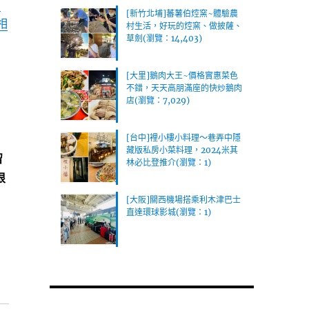
(瀏覽：1)
賞
[新竹北埔]蕃薯伯焢窯~體驗農
相
村生活，好玩的焢窯、做披薩、
草劍(瀏覽：14,403)
[大里]鵝肉大王~價格實惠菜色
不錯，天天高朋滿座的快炒鵝肉
店(瀏覽：7,029)
[台中]裡小樓小料理～巷弄中隱
藏版私房小菜料理，2024米其
留
林必比登推介(瀏覽：1)
很
[大阪]關西機場搭乘利木津巴士
直達環球影城(瀏覽：1)
大灶柴燒)〉