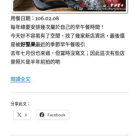
味
單
品〉
用餐日期：106.02.08
每年總要安排幾次屬於自己的早午餐時間！
今天好不容易有了空閒，找了幾家新店資訊，最後還
是被
好堅果
最近的季節早午餐吸引
去年七月份也來過，但當時沒寫文；因此這次有些店
景照片是半年前拍的喲
〈[台中早午餐]好堅果咖啡，莓果法式土司～草
閱讀全文
分享此文：
X
Facebook