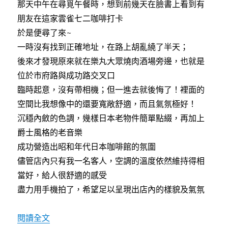
那天中午在尋覓午餐時，想到前幾天在臉書上看到有
（闊
朋友在這家雲雀七二咖啡打卡
葉
林
於是便尋了來~
書
一時沒有找到正確地址，在路上胡亂繞了半天；
店
後來才發現原來就在樂丸大眾燒肉酒場旁邊，也就是
原
址）〉
位於市府路與成功路交叉口
臨時起意，沒有帶相機；但一進去就後悔了！裡面的
空間比我想像中的還要寬敞舒適，而且氣氛極好！
沉穩內斂的色調，幾樣日本老物件簡單點綴，再加上
爵士風格的老音樂
成功營造出昭和年代日本咖啡館的氛圍
儘管店內只有我一名客人，空調的溫度依然維持得相
當好，給人很舒適的感受
盡力用手機拍了，希望足以呈現出店內的樣貌及氣氛
〈[台中]雲雀七二珈琲～舊市區中濃厚日本味兒
閱讀全文