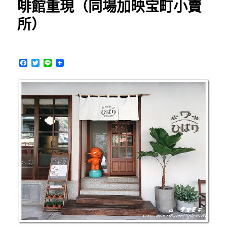
啡館重現（同場加映宝町小賣
～
興
所）
大
附
近
咖
F
T
L
啡
a
w
i
甜
c
i
n
e
t
e
點
b
t
早
o
e
午
o
r
k
餐，
別
具
風
格
的
木
屋
咖
啡
店