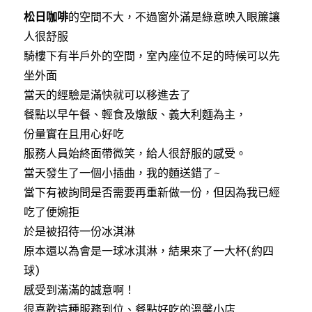
c
i
n
松日咖啡
的空間不大，不過窗外滿是綠意映入眼簾讓
e
t
e
b
t
人很舒服
o
e
o
r
騎樓下有半戶外的空間，室內座位不足的時候可以先
k
坐外面
當天的經驗是滿快就可以移進去了
餐點以早午餐、輕食及燉飯、義大利麵為主，
份量實在且用心好吃
服務人員始終面帶微笑，給人很舒服的感受。
當天發生了一個小插曲，我的麵送錯了~
當下有被詢問是否需要再重新做一份，但因為我已經
吃了便婉拒
於是被招待一份冰淇淋
原本還以為會是一球冰淇淋，結果來了一大杯(約四
球)
感受到滿滿的誠意啊！
很喜歡這種服務到位、餐點好吃的溫馨小店