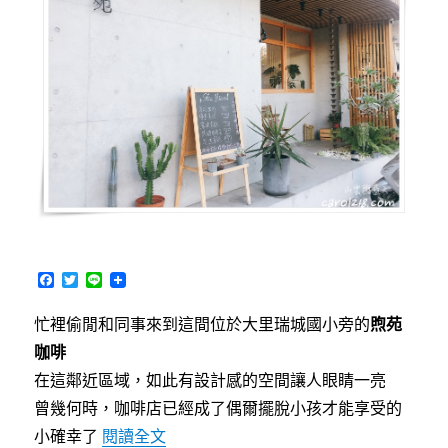
fruit
～
清
新
明
亮，
寵
物
親
子
友
善
咖
F
T
L
啡/
a
w
i
c
i
n
餐
忙裡偷閒和同事來到這間位於大里瑞城國小旁的
煦苑
e
t
e
廳〉
b
t
咖啡
o
e
o
r
在這鄰近區域，如此有設計感的空間讓人眼睛一亮
k
曾幾何時，咖啡店已經成了偶爾擺脫小孩才能享受的
〈[台中大里]煦苑~咖啡甜點早午餐，
小確幸了
閱讀全文