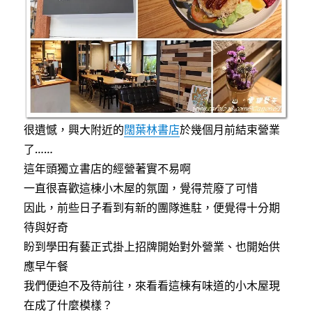
隨
性
溫
暖
貓
咪
餐
廳〉
很遺憾，興大附近的
闊葉林書店
於幾個月前結束營業
了……
這年頭獨立書店的經營著實不易啊
一直很喜歡這棟小木屋的氛圍，覺得荒廢了可惜
因此，前些日子看到有新的團隊進駐，便覺得十分期
待與好奇
盼到學田有藝正式掛上招牌開始對外營業、也開始供
應早午餐
我們便迫不及待前往，來看看這棟有味道的小木屋現
在成了什麼模樣？