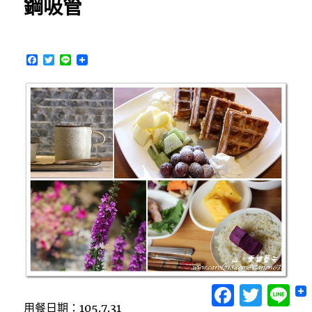
鋼吸管
系
雜
貨
龍
F
T
L
貓
a
w
i
風
c
i
n
e
t
e
格
b
t
咖
o
e
啡
o
r
k
店，
隱
身
市
區
中
溫
暖
明
亮
小
Facebook
Twitter
Lin
角
用餐日期：105.7.31