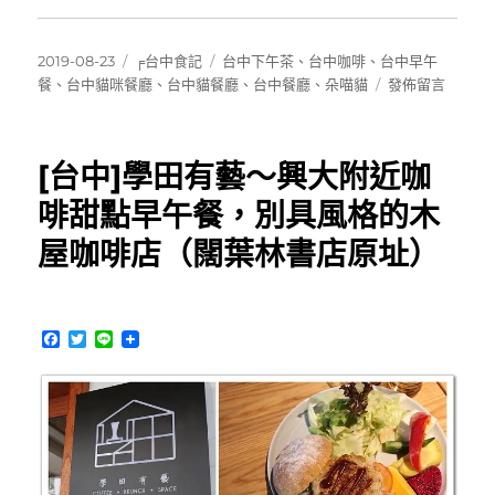
發
分
標
2019-08-23
╒台中食記
台中下午茶
、
台中咖啡
、
台中早午
佈
類
籤
在
餐
、
台中貓咪餐廳
、
台中貓餐廳
、
台中餐廳
、
朵喵貓
發佈留言
日
〈[台
期:
中]
朵
[台中]學田有藝～興大附近咖
喵
貓
啡甜點早午餐，別具風格的木
~
屋咖啡店（闊葉林書店原址）
充
滿
乾
燥
F
T
L
花
a
w
i
與
c
i
n
可
e
t
e
b
t
愛
o
e
插
o
r
畫
k
的