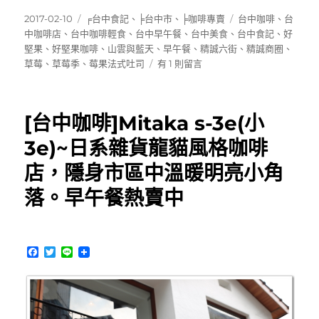
發
分
標
2017-02-10
╒台中食記
、
╞台中市
、
╞咖啡專賣
台中咖啡
、
台
佈
類
籤
中咖啡店
、
台中咖啡輕食
、
台中早午餐
、
台中美食
、
台中食記
、
好
日
堅果
、
好堅果咖啡
、
山雲與藍天
、
早午餐
、
精誠六街
、
精誠商圈
、
期:
在
草莓
、
草莓季
、
莓果法式吐司
有 1 則留言
〈[台
中
早
[台中咖啡]Mitaka s-3e(小
午
餐]
3e)~日系雜貨龍貓風格咖啡
好
店，隱身市區中溫暖明亮小角
堅
果
落。早午餐熱賣中
咖
啡，
莓
果
F
T
L
法
a
w
i
式
c
i
n
e
t
e
土
b
t
司
o
e
～