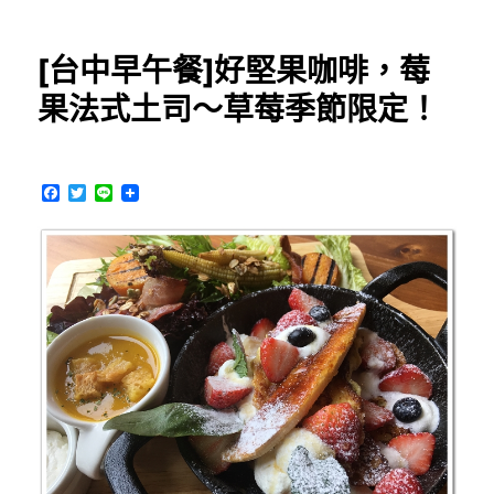
中
咖
[台中早午餐]好堅果咖啡，莓
啡]Supple
Coffee
果法式土司～草莓季節限定！
～
住
宅
區
F
T
L
中
a
w
i
c
i
n
氣
e
t
e
質
b
t
咖
o
e
o
r
啡
k
店，
提
供
多
種
淺
焙
風