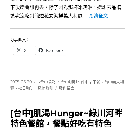
下次還會想再去，除了因為那杯冰淇淋，還想去品嚐
〈[台中北屯
這次沒吃到的煙花女海鮮義大利麵！
閱讀全文
分享此文：
X
Facebook
發
分
標
2025-05-30
╒台中食記
台中咖啡
、
台中早午餐
、
台中義大利
佈
類
在
籤
麵
、
松日咖啡
、
綠植咖啡
發佈留言
日
〈[台
期:
中
北
[台中]肌渴Hunger~綠川河畔
屯]
松
特色餐館，餐點好吃有特色
日
咖