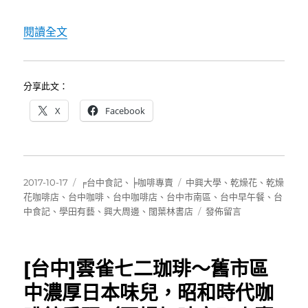
〈[台中]學田有藝～興大附近咖啡甜點早午餐，
閱讀全文
分享此文：
X
Facebook
發
分
標
2017-10-17
╒台中食記
、
╞咖啡專賣
中興大學
、
乾燥花
、
乾燥
佈
類
籤
花咖啡店
、
台中咖啡
、
台中咖啡店
、
台中市南區
、
台中早午餐
、
台
日
在
中食記
、
學田有藝
、
興大周邊
、
闊葉林書店
發佈留言
期:
〈[台
中]
學
[台中]雲雀七二珈琲～舊市區
田
有
中濃厚日本味兒，昭和時代咖
藝