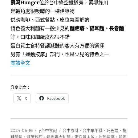
o
r
飢渴Hunger
位於台中綠空鐵道旁，緊鄰綠川
k
是轉角處很吸睛的一棟建築物
供應咖啡、西式餐點，座位氛圍舒適
特色義大利麵有一般少見的
麵疙瘩、貓耳麵、長卷麵
等，口味和細緻度都很不錯
蛋白質主食特餐讓減醣的客人有方便的選擇
另有「運動按摩」部門，也是少見的特色之一
〈[台中]肌渴Hunger~綠川河畔特色餐館，餐
閱讀全文
分享此文：
X
Facebook
發
分
標
2024-06-16
╒台中食記
台中咖啡
、
台中早午餐
、
巧巴達
、
拖
佈
類
籤
鞋麵包
、
減醣料理
、
特色義大利麵
、
蛋白質主餐
、
運動按摩
、
飢渴