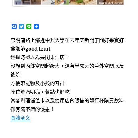
F
T
L
a
w
i
c
i
n
忠明南路上鄰近中興大學在去年底新開了間
好果實好
e
t
e
b
t
食咖啡good fruit
o
e
o
r
經過時還以為是間果汁店！
k
沒想到內部空間超級大，還有半露天的戶外空間以及
後院
方便帶寵物及小孩的客群
座位舒適明亮，餐點也好吃
常客辦理儲值卡以及使用店內販售的隨行杯購買飲料
都有滿不錯的優惠！
〈[台中南區]好果實 好食咖啡good fruit～
閱讀全文