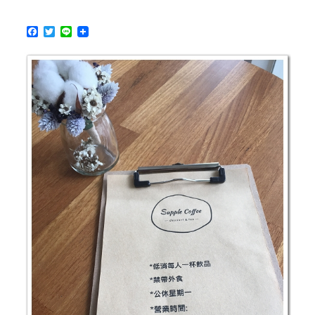
～
舊
F
T
L
市
a
w
i
區
c
i
n
中
e
t
e
b
t
濃
o
e
厚
o
r
日
k
本
味
兒，
昭
和
時
代
咖
啡
館
重
現
（同
場