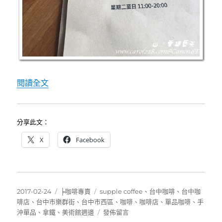
加
映
宝
町
小
賣
所）〉
〈[台中咖啡]Supple Coffee～住宅區中氣
閱讀全文
分享此文：
X
Facebook
發
分
標
2017-02-24
╞咖啡專賣
supple coffee
、
台中咖啡
、
台中咖
佈
類
籤
啡店
、
台中市樂群街
、
台中市西區
、
咖啡
、
咖啡店
、
單品咖啡
、
手
日
在
沖單品
、
拿鐵
、
美術館週邊
發佈留言
期:
〈[台