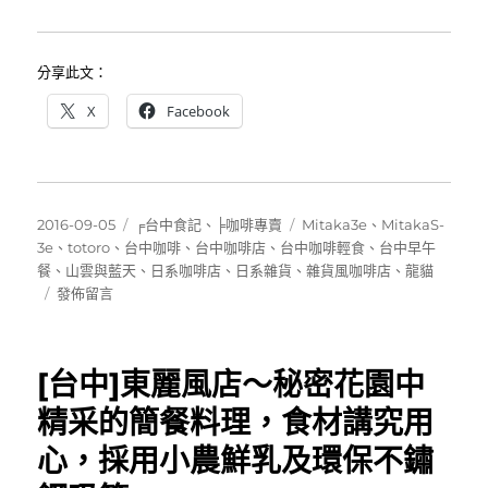
分享此文：
X
Facebook
發
分
標
2016-09-05
╒台中食記
、
╞咖啡專賣
Mitaka3e
、
MitakaS-
佈
類
籤
3e
、
totoro
、
台中咖啡
、
台中咖啡店
、
台中咖啡輕食
、
台中早午
日
餐
、
山雲與藍天
、
日系咖啡店
、
日系雜貨
、
雜貨風咖啡店
、
龍貓
期:
在
發佈留言
〈[台
中
咖
[台中]東麗風店～秘密花園中
啡]Mitaka
s-
精采的簡餐料理，食材講究用
3e(小
心，採用小農鮮乳及環保不鏽
3e)~
日