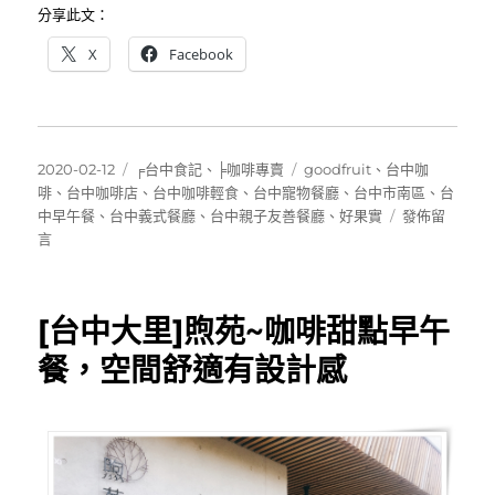
分享此文：
X
Facebook
發
分
標
2020-02-12
╒台中食記
、
╞咖啡專賣
goodfruit
、
台中咖
佈
類
籤
啡
、
台中咖啡店
、
台中咖啡輕食
、
台中寵物餐廳
、
台中市南區
、
台
日
在
中早午餐
、
台中義式餐廳
、
台中親子友善餐廳
、
好果實
發佈留
期:
〈[台
言
中
南
區]
[台中大里]煦苑~咖啡甜點早午
好
果
餐，空間舒適有設計感
實
好
食
咖
啡
good