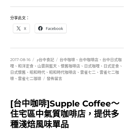
分享此文：
X
Facebook
發
分
標
2017-08-16
╒台中食記
台中咖啡
、
台中咖啡店
、
台中日式咖
佈
類
籤
哩
、
和洋定食
、
山雲與藍天
、
懷舊咖啡店
、
日式咖哩
、
日式定食
、
日
日式懷舊
、
昭和時代
、
昭和時代咖啡店
、
雲雀七二
、
雲雀七二咖
期:
在
啡
、
雲雀七二珈琲
發佈留言
〈[台
中]
雲
[台中咖啡]Supple Coffee～
雀
七
住宅區中氣質咖啡店，提供多
二
種淺焙風味單品
珈
琲