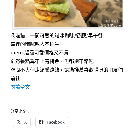
朵喵貓，一間可愛的貓咪咖啡/餐廳/早午餐
這裡的貓咪親人不怕生
menu超級可愛價格又不貴
雖然餐點算不上有特色，但都還不錯吃
空間不大但走溫馨路線，還滿推薦喜歡貓咪的朋友們
前往
〈[台中]朵喵貓~充滿乾燥花與可愛插畫的隨性溫
閱讀全文
分享此文：
X
Facebook