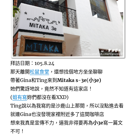
o
r
k
草
莓
季
節
限
定！〉
中
拜訪日期：105.8.24
那天離開
松鼠食堂
，還想找個地方坐坐聊聊
帶著Gina和Ting來到
Mitaka s-3e
(
小3e)
她們驚訝地說，竟然不知道有這家店！
(
姐有寫
妳們都沒在看XXD)
Ting說以為我寫的是沙鹿山上那間，所以沒點進去看
就連Gina也沒發現家裡附近多了這間咖啡店
想來我真是宣傳不力，逼我非得要再為
小3e
寫一篇文
不可！