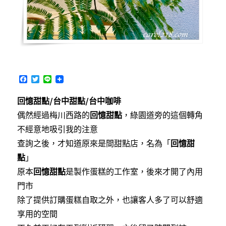
F
T
L
a
w
i
c
i
n
回憶甜點/台中甜點/台中咖啡
e
t
e
b
t
偶然經過梅川西路的
回憶甜點
，綠園道旁的這個轉角
o
e
o
r
不經意地吸引我的注意
k
查詢之後，才知道原來是間甜點店，名為「
回憶甜
點
」
原本
回憶甜點
是製作蛋糕的工作室，後來才開了內用
門市
除了提供訂購蛋糕自取之外，也讓客人多了可以舒適
享用的空間