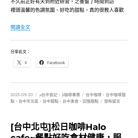
不久前正好有天到附近研習，之後留了時間到訪
裡頭溫馨的色調氛圍、好吃的甜點，真的很教人喜歡
〈[台中]回憶甜點～梅川綠園道旁溫馨風格的甜
閱讀全文
分享此文：
X
Facebook
發
分
標
2025-09-20
╒台中食記
、
╞咖啡專賣
台中咖啡
、
台中咖啡甜
佈
類
籤
在
點
、
台中市北區
、
台中甜點
、
台中美食
、
回憶甜點
發佈留言
日
〈[台
期:
中]
回
[台中北屯]松日咖啡Halo
憶
甜
cafe~餐點好吃食材健康，服