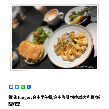
啡
Halo
cafe~
餐
點
好
吃
食
材
健
康，
服
務
細
緻
的
早
F
T
L
午
a
w
i
c
i
n
餐
飢渴Hunger/台中早午餐/台中咖啡/特色義大利麵/減
e
t
e
咖
b
t
醣料理
啡〉
o
e