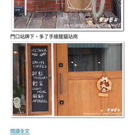
門口站牌下，多了手繪龍貓站崗
〈[台中咖啡]Mitaka s-3e(小3e)~日
閱讀全文