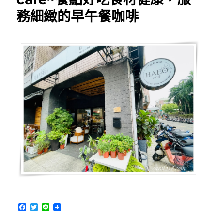
點
務細緻的早午餐咖啡
～
梅
川
綠
園
道
旁
溫
馨
風
格
的
甜
點
店〉
F
T
L
a
w
i