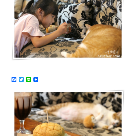
點
早
午
餐，
空
間
舒
適
有
設
計
感〉
F
T
L
中
a
w
i
c
i
n
e
t
e
b
t
o
e
o
r
k