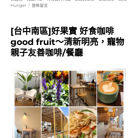
日
在
Hunger
發佈留言
期:
〈[台
中]
肌
[台中南區]好果實 好食咖啡
渴
Hunger~
good fruit～清新明亮，寵物
綠
親子友善咖啡/餐廳
川
河
畔
特
色
餐
館，
餐
點
好
吃
有
特
色〉