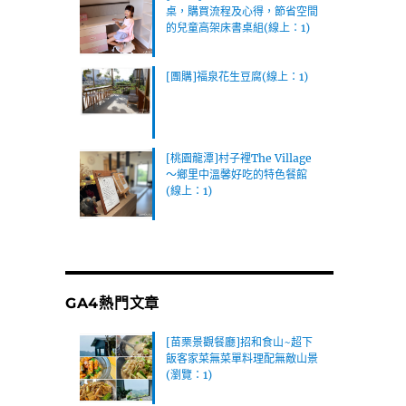
桌，購買流程及心得，節省空間
的兒童高架床書桌組(線上：1)
[團購]福泉花生豆腐(線上：1)
[桃園龍潭]村子裡The Village
～鄉里中溫馨好吃的特色餐館
(線上：1)
GA4熱門文章
[苗栗景觀餐廳]招和食山~超下
飯客家菜無菜單料理配無敵山景
(瀏覽：1)