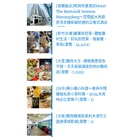
[首爾飯店]明洞世運酒店Hotel
The Bontanik Sewoon
Myeongdong～空間超大有廚
房洗衣機新穎舒適的公寓式酒店
(瀏覽：1)
[新竹北埔]蕃薯伯焢窯~體驗農
村生活，好玩的焢窯、做披薩、
草劍(瀏覽：14,403)
[大里]鵝肉大王~價格實惠菜色
不錯，天天高朋滿座的快炒鵝肉
店(瀏覽：7,029)
[台中]裡小樓小料理～巷弄中隱
藏版私房小菜料理，2024米其
林必比登推介(瀏覽：1)
[大阪]關西機場搭乘利木津巴士
直達環球影城(瀏覽：1)