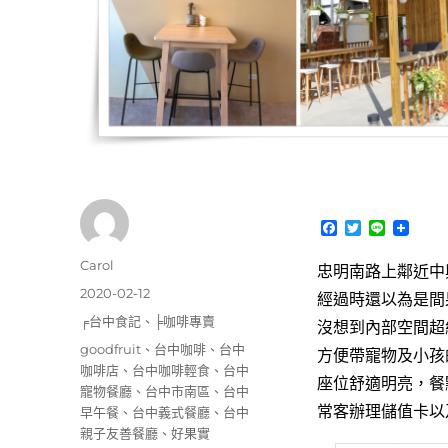
F
T
L
a
w
i
c
i
n
作
Carol
忠明南路上鄰近中
e
t
e
者
b
t
發
2020-02-12
經過時還以為是間
o
e
佈
分
╒台中食記
、
╞咖啡專賣
o
r
沒想到內部空間超
日
k
類
標
goodfruit
、
台中咖啡
、
台中
方便帶寵物及小孩
期:
籤
咖啡店
、
台中咖啡輕食
、
台中
座位舒適明亮，餐
寵物餐廳
、
台中市南區
、
台中
常客辦理儲值卡以
早午餐
、
台中義式餐廳
、
台中
親子友善餐廳
、
好果實