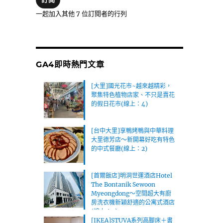
位
一起加入其他 7 位訂閱者的行列
址
GA4即時熱門文章
[大里]國光花市~越來越精彩，
聚集特色植物店家、不只是賣花
的假日花市(線上：4)
[台中大里]享鴨烤鴨與中華料理
大里德芳店～新開幕好吃有特色
的中式餐廳(線上：2)
[首爾飯店]明洞世運酒店Hotel
The Bontanik Sewoon
Myeongdong～空間超大有廚
房洗衣機新穎舒適的公寓式酒店
(線上：2)
[IKEA]STUVA系列高腳床＋書