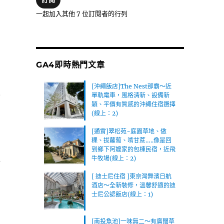
位
一起加入其他 7 位訂閱者的行列
址
GA4即時熱門文章
[沖繩飯店]The Nest那霸～近
來
單軌電車，風格清新、設備新
穎、平價有質感的沖繩住宿選擇
(線上：2)
[通霄]翠松苑~庭園草地、做
粿、拔蘿蔔、啃甘蔗…..像是回
到鄉下阿嬤家的包棟民宿，近飛
牛牧場(線上：2)
錯
[ 迪士尼住宿 ]東京灣舞濱日航
酒店～全新裝修，溫馨舒適的迪
士尼公認飯店(線上：1)
[南投魚池]一味無二～有廣闊草