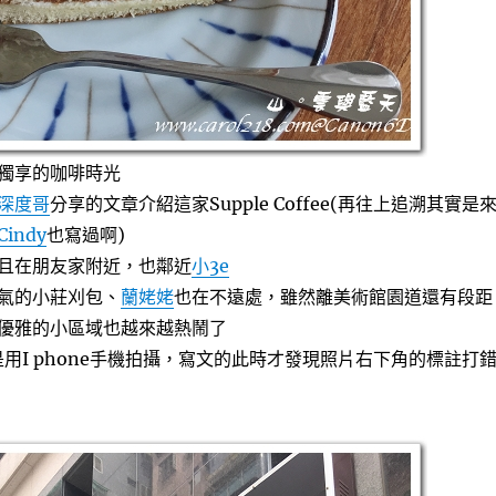
獨享的咖啡時光
深度哥
分享的文章介紹這家Supple Coffee(再往上追溯其實是
Cindy
也寫過啊)
且在朋友家附近，也鄰近
小3e
氣的小莊刈包、
蘭姥姥
也在不遠處，雖然離美術館園道還有段距
優雅的小區域也越來越熱鬧了
用I phone手機拍攝，寫文的此時才發現照片右下角的標註打