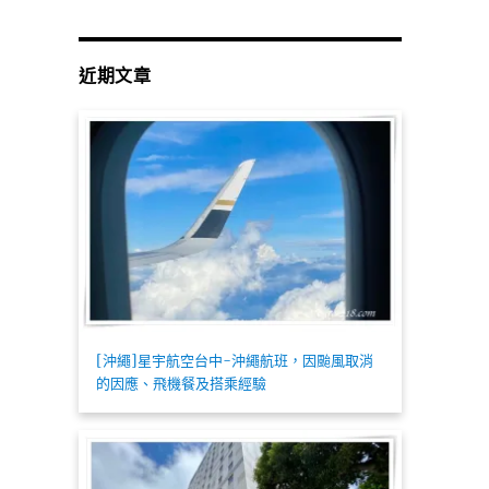
近期文章
[沖繩]星宇航空台中-沖繩航班，因颱風取消
的因應、飛機餐及搭乘經驗