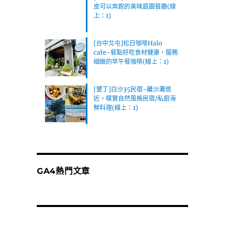
皮可以奔跑的美味庭園餐廳(線
上：1)
[台中北屯]松日咖啡Halo
cafe~餐點好吃食材健康，服務
細緻的早午餐咖啡(線上：1)
[墾丁]白沙35民宿~離沙灘很
近，樸實自然風格民宿/私廚海
鮮料理(線上：1)
GA4熱門文章