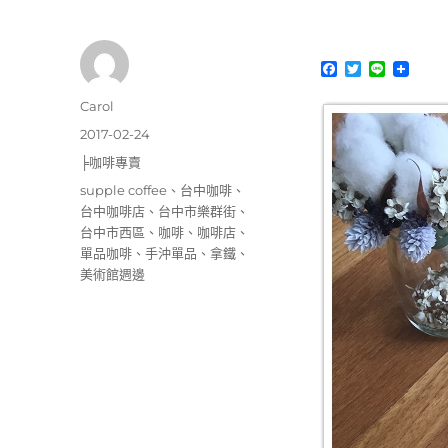
F
T
L
a
w
i
c
i
n
作
Carol
e
t
e
者
b
t
發
2017-02-24
o
e
佈
分
╞咖啡專賣
o
r
日
k
類
標
supple coffee
、
台中咖啡
、
期:
籤
台中咖啡店
、
台中市樂群街
、
台中市西區
、
咖啡
、
咖啡店
、
單品咖啡
、
手沖單品
、
拿鐵
、
美術館週邊