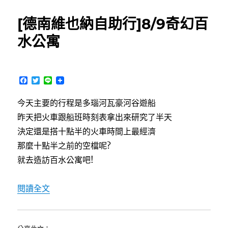
日
南
期:
維
[德南維也納自助行]8/9奇幻百
也
納
水公寓
自
助
行]8/9
多
F
T
L
瑙
a
w
i
c
i
n
河
今天主要的行程是多瑙河瓦豪河谷遊船
e
t
e
瓦
b
t
昨天把火車跟船班時刻表拿出來研究了半天
豪
o
e
o
r
決定還是搭十點半的火車時間上最經濟
河
k
谷
那麼十點半之前的空檔呢?
遊
就去造訪百水公寓吧!
船
之
Melk
〈[德南維也納自助行]8/9奇幻百水公寓〉
閱讀全文
戰
鬥
之
旅〉