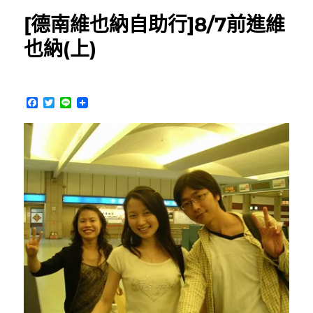
期:
維
[德南維也納自助行]8/7前進維
也
納
也納(上)
自
助
行]8/7
前
F
T
L
進
a
w
i
c
i
n
維
e
t
e
也
b
t
納
o
e
o
r
(下)〉
k
中