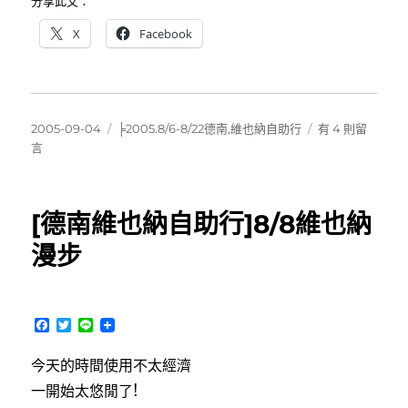
分享此文：
中
X
Facebook
發
分
在
2005-09-04
╞2005.8/6-8/22德南,維也納自助行
有 4 則留
佈
類
〈[德
言
日
南
期:
維
也
[德南維也納自助行]8/8維也納
納
自
漫步
助
行]8/9
奇
幻
F
T
L
百
a
w
i
c
i
n
水
今天的時間使用不太經濟
e
t
e
公
b
t
一開始太悠閒了!
寓〉
o
e