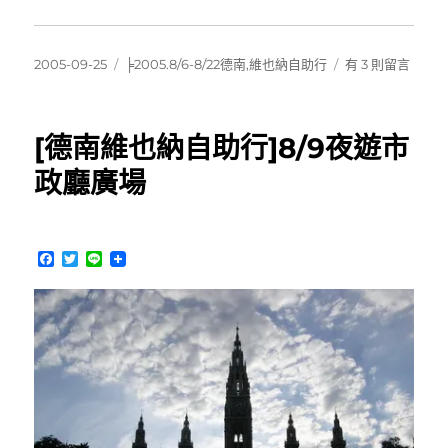
發
分
在
2005-09-25
╞2005.8/6-8/22德南,維也納自助行
有 3 則留言
佈
類
〈[德
日
南
期:
維
[德南維也納自助行]8/9夜遊市
也
納
政廳廣場
自
助
行]8/10
告
F
T
L
別
a
w
i
c
i
n
維
e
t
e
也
b
t
納
o
e
o
r
前
k
進
德
國
Freilassing〉