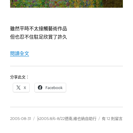
雖然平時不太接觸藝術作品
但也忍不住駐足欣賞了許久
〈[德南維也納自助行]8/7前進維也納(下)〉
閱讀全文
分享此文：
X
Facebook
發
分
在
2005-08-31
╞2005.8/6-8/22德南,維也納自助行
有 12 則留言
佈
類
〈[德
日
南