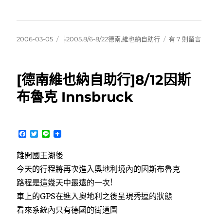
發
分
在
2006-03-05
╞2005.8/6-8/22德南,維也納自助行
有 7 則留言
佈
類
〈德
日
南
期:
維
[德南維也納自助行]8/12因斯
也
納
布魯克 Innsbruck
照
片
上
傳
F
T
L
完
a
w
i
c
i
n
成〉
離開國王湖後
e
t
e
中
b
t
今天的行程將再次進入奧地利境內的因斯布魯克
o
e
o
r
路程是這幾天中最遠的一次!
k
車上的GPS在進入奧地利之後呈現秀逗的狀態
看來系統內只有德國的街道圖