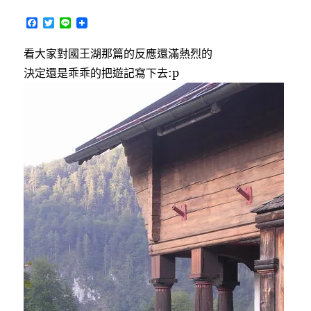
行]8/12
因
F
T
L
斯
a
w
i
c
i
n
布
看大家對國王湖那篇的反應還滿熱烈的
e
t
e
魯
b
t
決定還是乖乖的把遊記寫下去:p
克
o
e
o
r
Innsbruck〉
k
中