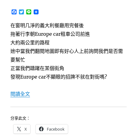
礦〉
F
T
L
中
a
w
i
c
i
n
在窗明几淨的義大利餐廳用完餐後
e
t
e
b
t
拖著行李朝Europe car租車公司前進
o
e
o
r
大約兩公里的路程
k
途中當我們翻閱地圖即有好心人上前詢問我們是否需
要幫忙
正當我們躊躇在某個街角
發現Europe car不顯眼的招牌不就在對街嗎?
〈[德南維也納自助行]8/10″Europe car”給
閱讀全文
分享此文：
X
Facebook