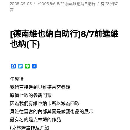
發
分
在
2005-09-03
╞2005.8/6-8/22德南,維也納自助行
有 23 則留
佈
類
〈[德
言
日
南
期:
維
也
[德南維也納自助行]8/7前進維
納
自
也納(下)
助
行]8/8
維
也
F
T
L
納
a
w
i
c
i
n
漫
午餐後
e
t
e
步〉
b
t
我們直接進到貝維德雷宮參觀
中
o
e
o
r
原價七歐的參觀門票
k
因為我們有維也納卡所以減為四歐
貝維德雷宮的內部其實是做藝術品的展示
最有名的是克林姆的作品
(克林姆畫作及介紹