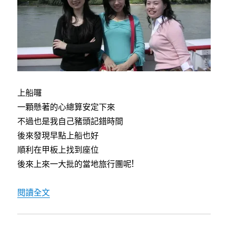
上船囉
一顆懸著的心總算安定下來
不過也是我自己豬頭記錯時間
後來發現早點上船也好
順利在甲板上找到座位
後來上來一大批的當地旅行團呢!
〈[德南維也納自助行]8/9多瑙河瓦豪河谷沿岸風
閱讀全文