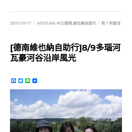
發
分
在
2005-09-17
╞2005.8/6-8/22德南,維也納自助行
有 7 則留言
佈
類
〈[德
日
南
期:
維
[德南維也納自助行]8/9多瑙河
也
納
瓦豪河谷沿岸風光
自
助
行]8/9
夜
F
T
L
遊
a
w
i
c
i
n
市
e
t
e
政
b
t
廳
o
e
o
r
廣
k
場〉
中