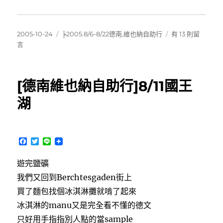
發
分
在
2005-10-24
╞2005.8/6-8/22德南,維也納自助行
有 13 則留
佈
類
〈[德
言
日
南
期:
維
也
[德南維也納自助行]8/11國王
納
自
湖
助
行]8/12
告
別
F
T
L
國
a
w
i
c
i
n
王
遊完鹽礦
e
t
e
湖〉
b
t
我們又回到Berchtesgaden街上
中
o
e
o
r
買了麵包找個冰淇淋攤就啃了起來
k
冰淇淋的manu又是完全看不懂的德文
只好用手指指別人點的當sample