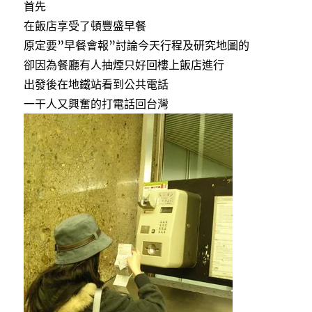
o
r
首先
中
k
在飯店享受了頓豐盛早餐
原定要”早餐會報”討論今天行程及研究地圖的
卻因為餐廳有人抽煙只好回樓上飯店進行
出發後在地鐵站看到公共電話
一干人又興奮的打電話回台灣