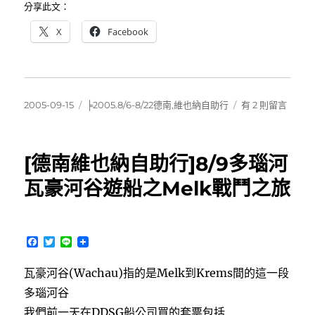
分享此文：
X
Facebook
發
分
在
2005-09-15
╞2005.8/6-8/22德南,維也納自助行
有 2 則留言
佈
類
〈[德
日
南
期:
維
[德南維也納自助行]8/9多瑙河
也
納
瓦豪河谷遊船之Melk戰鬥之旅
自
助
行]8/9
多
F
T
L
瑙
a
w
i
c
i
n
河
瓦豪河谷(Wachau)指的是Melk到Krems間的這一段
e
t
e
瓦
b
t
多瑙河谷
豪
o
e
o
r
我們前一天在DDSG船公司買的套票包括
河