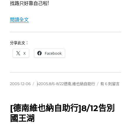
找路只好靠自己啦!
〈[德南維也納自助行]8/12因斯布魯克 Innsbruc
閱讀全文
分享此文：
X
Facebook
發
分
在
2005-12-06
╞2005.8/6-8/22德南,維也納自助行
有 6 則留言
佈
類
〈[德
日
南
期:
維
[德南維也納自助行]8/12告別
也
納
國王湖
自
助