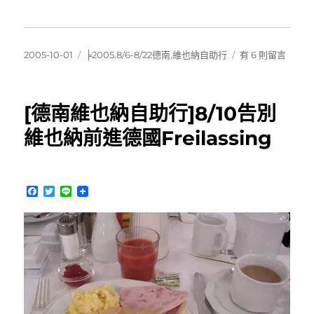
發
分
在
2005-10-01
╞2005.8/6-8/22德南,維也納自助行
有 6 則留言
佈
類
〈[德
日
南
期:
維
[德南維也納自助行]8/10告別
也
納
維也納前進德國Freilassing
自
助
行]8/10″Europe
car”
F
T
L
給
a
w
i
c
i
n
您
e
t
e
最
b
t
親
o
e
o
r
切
k
的
服
務〉