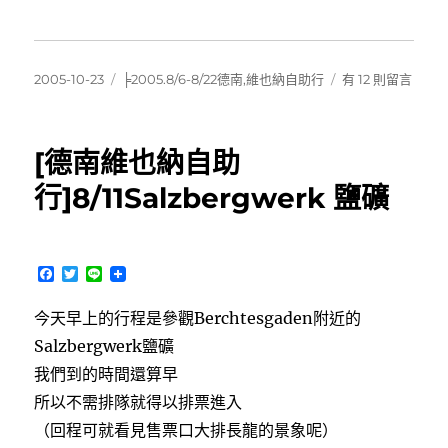
發
分
在
2005-10-23
╞2005.8/6-8/22德南,維也納自助行
有 12 則留言
佈
類
〈[德
日
南
期:
維
[德南維也納自助
也
納
行]8/11Salzbergwerk 鹽礦
自
助
行]8/11
國
F
T
L
王
a
w
i
c
i
n
湖〉
今天早上的行程是參觀Berchtesgaden附近的
e
t
e
中
b
t
Salzbergwerk鹽礦
o
e
o
r
我們到的時間還算早
k
所以不需排隊就得以排票進入
（回程可就看見售票口大排長龍的景象呢）