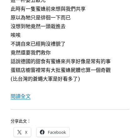
此時有一隻蜜蜂前來想與我們共享
原以為牠只是徘徊一下而已
沒想到牠竟然一頭栽進去
唉唉
不請自來已經夠沒禮貌了
竟然還要我們救你
話說德國的甜食有蜜蜂來共享好像是常有的事
蛋糕店櫥窗裡常有大批蜜蜂屍體也算一個奇觀
(比台灣的蒼蠅大軍是好看多了)
〈[德南維也納自助行]8/11國王湖〉
閱讀全文
分享此文：
X
Facebook