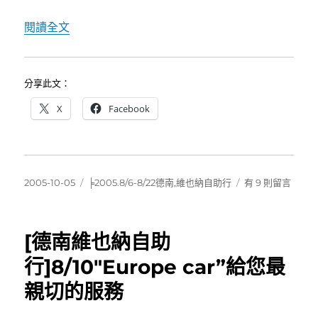
〈[德南維也納自助行]8/11Salzbergwerk 鹽礦〉
閱讀全文
分享此文：
X
Facebook
發
分
在
2005-10-05
╞2005.8/6-8/22德南,維也納自助行
有 9 則留言
佈
類
〈[德
日
南
期:
維
[德南維也納自助
也
納
行]8/10″Europe car”給您最
自
親切的服務
助
行]8/11Salzberg
鹽