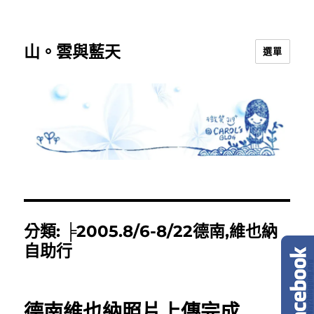
山。雲與藍天
選單
分類:
╞2005.8/6-8/22德南,維也納
自助行
德南維也納照片上傳完成