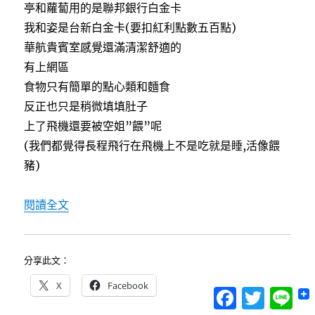
亭和蘿蔔用的是聯邦銀行白金卡
我和姿是台新白金卡(要扣紅利點數五百點)
華航貴賓室感覺還滿清潔舒適的
有上網區
食物只有簡單的點心類和麵食
反正也只是稍微填填肚子
上了飛機還要被空姐”餵”呢
(我們都覺得長程飛行在飛機上不是吃就是睡,活像餵
豬)
〈[德南維也納自助行]8/7前進維也納(上)〉
閱讀全文
分享此文：
X
Facebook
Facebook
Twitter
Lin