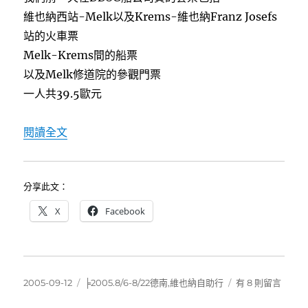
k
谷
維也納西站-Melk以及Krems-維也納Franz Josefs
沿
站的火車票
岸
Melk-Krems間的船票
風
光〉
以及Melk修道院的參觀門票
中
一人共39.5歐元
〈[德南維也納自助行]8/9多瑙河瓦豪河谷遊船之
閱讀全文
分享此文：
X
Facebook
發
分
在
2005-09-12
╞2005.8/6-8/22德南,維也納自助行
有 8 則留言
佈
類
〈[德