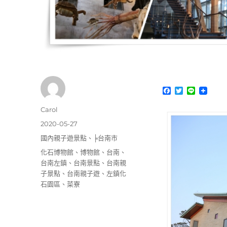
F
T
L
a
w
i
c
i
n
作
Carol
e
t
e
者
b
t
發
2020-05-27
o
e
佈
分
國內親子遊景點
、
╞台南市
o
r
日
k
類
標
化石博物館
、
博物館
、
台南
、
期:
籤
台南左鎮
、
台南景點
、
台南親
子景點
、
台南親子遊
、
左鎮化
石園區
、
菜寮