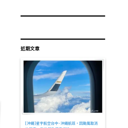
近期文章
[沖繩]星宇航空台中-沖繩航班，因颱風取消