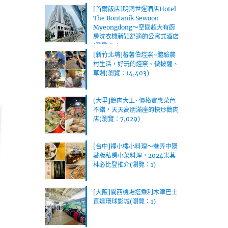
[首爾飯店]明洞世運酒店Hotel
The Bontanik Sewoon
Myeongdong～空間超大有廚
房洗衣機新穎舒適的公寓式酒店
(瀏覽：1)
[新竹北埔]蕃薯伯焢窯~體驗農
村生活，好玩的焢窯、做披薩、
草劍(瀏覽：14,403)
[大里]鵝肉大王~價格實惠菜色
不錯，天天高朋滿座的快炒鵝肉
店(瀏覽：7,029)
[台中]裡小樓小料理～巷弄中隱
藏版私房小菜料理，2024米其
林必比登推介(瀏覽：1)
[大阪]關西機場搭乘利木津巴士
直達環球影城(瀏覽：1)