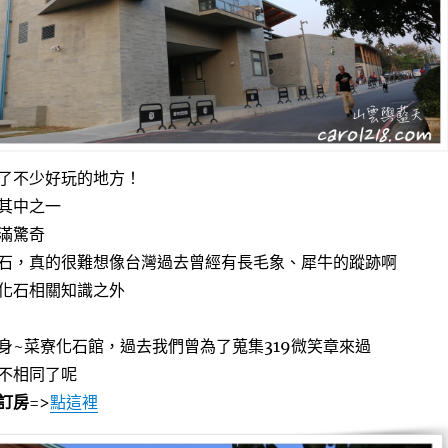
了不少好玩的地方！
其中之一
滿驚奇
石，真的很難想像台灣過去曾經有長毛象、犀牛的蹤跡啊
化石相關知識之外
身~菜寮化石館，過去我們曾為了蒐集319微笑章來過
不相同了呢
訂房
=>
點這裡