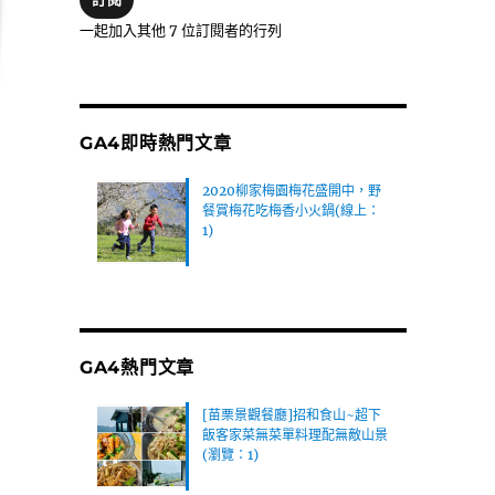
位
一起加入其他 7 位訂閱者的行列
址
GA4即時熱門文章
2020柳家梅園梅花盛開中，野
餐賞梅花吃梅香小火鍋(線上：
1)
GA4熱門文章
[苗栗景觀餐廳]招和食山~超下
飯客家菜無菜單料理配無敵山景
(瀏覽：1)