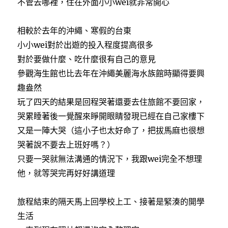
不管去哪裡，住在外面小小wei就非常開心
相較於去年的沖繩、寒假的台東
小小wei對於出遊的投入程度提高很多
對於要做什麼、吃什麼很有自己的意見
參觀海生館也比去年在沖繩美麗海水族館時顯得要興
趣盎然
玩了四天的結果是回程哭著還要去住旅館不要回家，
哭累睡著後一覺醒來睜開眼睛發現已經在自己家樓下
又是一陣大哭（這小子也太好命了，把拔馬麻也很想
哭著說不要去上班好嗎？）
只要一哭就無法溝通的情況下，我跟wei完全不想理
他，就等哭完再好好講道理
旅程結束的隔天馬上回學校上工、接著是緊湊的開學
生活