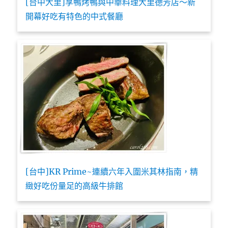
[台中大里]享鴨烤鴨與中華料理大里德芳店～新
開幕好吃有特色的中式餐廳
[台中]KR Prime~連續六年入圍米其林指南，精
緻好吃份量足的高級牛排館