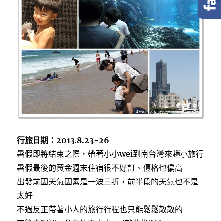
o
e
o
r
k
行旅日期：2013.8.23-26
暑假即將結束之際，帶著小小wei到南台灣來趟小旅行
暑假最後的黃金週末住宿很不好訂、價格也偏高
出發前因天氣因素是一波三折，前半段的天氣也不是
太好
不過反正帶著小人的旅行行程也只能鬆鬆散散的