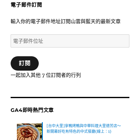
電子郵件訂閱
輸入你的電子郵件地址訂閱山雲與藍天的最新文章
電
子
郵
訂閱
件
位
一起加入其他 7 位訂閱者的行列
址
GA4即時熱門文章
[台中大里]享鴨烤鴨與中華料理大里德芳店～
新開幕好吃有特色的中式餐廳(線上：1)