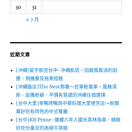
30
31
« 7 月
近期文章
[沖繩]星宇航空台中-沖繩航班，因颱風取消的因
應、飛機餐及搭乘經驗
[沖繩飯店]The Nest那霸～近單軌電車，風格清
新、設備新穎、平價有質感的沖繩住宿選擇
[台中大里]享鴨烤鴨與中華料理大里德芳店～新開
幕好吃有特色的中式餐廳
[台中]KR Prime~連續六年入圍米其林指南，精緻
好吃份量足的高級牛排館