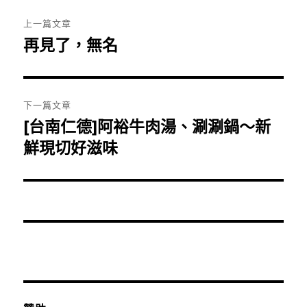
文
上一篇文章
章
再見了，無名
上
一
導
篇
覽
文
下一篇文章
章:
[台南仁德]阿裕牛肉湯、涮涮鍋～新
下
一
鮮現切好滋味
篇
文
章: