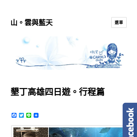
山。雲與藍天
選單
墾丁高雄四日遊。行程篇
F
T
L
a
w
i
c
i
n
e
t
e
b
t