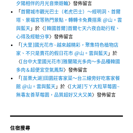
夕陽相伴的月光音樂遊輪
〉發佈留言
「
首爾城市觀光巴士（老虎巴士）～經明洞、首爾
塔、景福宮等熱門景點，轉轉卡免費搭乘 @山。雲
與藍天
」於〈
[韓國首爾]首爾七天六夜自助行程、
心得及經驗分享
〉發佈留言
「
[大里]國光花市~越來越精彩，聚集特色植物店
家、不只是賣花的假日花市 @山。雲與藍天
」於
〈
[台中大里國光花市]雅蘭陽光多肉～多品種韓國
多肉＆超便宜空氣鳳梨
〉發佈留言
「
[苗栗大湖]田園莊客家菜～台三線旁好吃客家餐
館 @山。雲與藍天
」於〈
[大湖]ㄎㄚ大粒草莓園~
無毒友善草莓園，品質超好又大又美
〉發佈留言
住宿搜尋