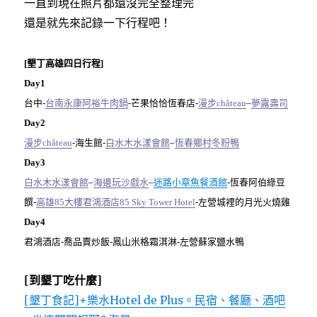
一直到現在照片都還沒完全整理完
還是就先來記錄一下行程吧！
[墾丁高雄四日行程]
Day1
台中-
台南永康阿裕牛肉鍋
-芒果恰恰恆春店-
漫步château
–
夢露壽司
Day2
漫步château
-海生館-
白水木水漾會館
–
恆春鄉村冬粉鴨
Day3
白水木水漾會館
–
海邊玩沙戲水
–
迷路小章魚餐酒館
-恆春阿伯綠豆
饌-
高雄85大樓君鴻酒店85 Sky Tower Hotel
-左營城裡的月光火燒雞
Day4
君鴻酒店-喬品賣炒飯-鳳山米格霜淇淋-左營蘇家鹽水鴨
[到墾丁吃什麼]
[墾丁食記]+樂水Hotel de Plus。民宿、餐廳、酒吧