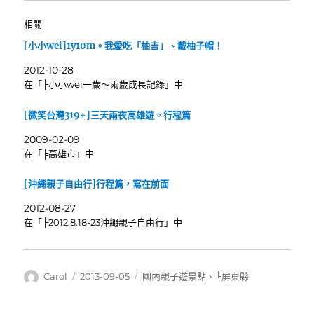
相關
[小小wei]1y10m。我愛吃「柚吉」、戴柚子帽！
2012-10-28
在「╞小小wei一歲～兩歲成長記錄」中
[微笑台灣319+]三天兩夜高雄遊。行程篇
2009-02-09
在「╞高雄市」中
[沖繩親子自由行]行程篇，寫在前面
2012-08-27
在「╞2012.8.18-23沖繩親子自由行」中
作
發
分
Carol
2013-09-05
國內親子遊景點
、
╘屏東縣
者
佈
類
日