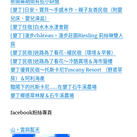
新開幕期間有些小缺憾
[墾丁]日安。寶貝～手感木作，親子友善民宿（附嬰
兒床、嬰兒澡盆）
[墾丁住宿]白水木水漾會館
[墾丁]漫步château。漫步莊園Riesling 莉絲琳雙人
房
[墾丁民宿]迷路為了看花~緩民宿（環境＆早餐）
[墾丁民宿]迷路為了看花～冷酷異境＆海市蜃樓
墾丁優質民宿～托斯卡尼Tuscany Resort （野鳶草
房）＆阿利海產
豔陽下的托斯卡尼……在墾丁石牛溪農場
墾丁椰道翠林屋＆石牛溪農場
facebook粉絲專頁
山。雲與藍天