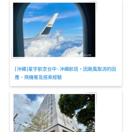
[沖繩]星宇航空台中-沖繩航班，因颱風取消的因
應、飛機餐及搭乘經驗