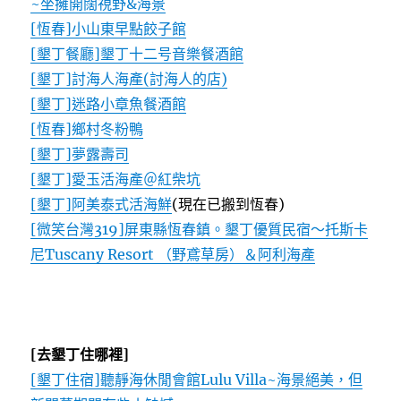
~坐擁開闊視野&海景
[恆春]小山東早點餃子館
[墾丁餐廳]墾丁十二号音樂餐酒館
[墾丁]討海人海產(討海人的店)
[墾丁]迷路小章魚餐酒館
[恆春]鄉村冬粉鴨
[墾丁]夢露壽司
[墾丁]愛玉活海產＠紅柴坑
[墾丁]阿美泰式活海鮮
(現在已搬到恆春)
[微笑台灣319]屏東縣恆春鎮。墾丁優質民宿～托斯卡
尼Tuscany Resort （野鳶草房）＆阿利海產
[去墾丁住哪裡]
[墾丁住宿]聽靜海休閒會館Lulu Villa~海景絕美，但