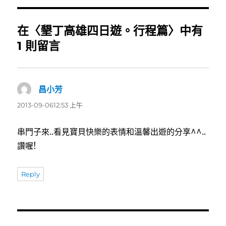
期:
在〈墾丁高雄四日遊。行程篇〉中有
1 則留言
昌小芳
表
示:
2013-09-0612:53 上午
串門子來..看見寶貝快樂的表情和溫馨出遊的分享^^..
讚喔!
Reply