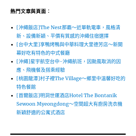
熱門文章與頁面︰
[沖繩飯店]The Nest那霸～近單軌電車，風格清
新、設備新穎、平價有質感的沖繩住宿選擇
[台中大里]享鴨烤鴨與中華料理大里德芳店～新開
幕好吃有特色的中式餐廳
[沖繩]星宇航空台中-沖繩航班，因颱風取消的因
應、飛機餐及搭乘經驗
[桃園龍潭]村子裡The Village～鄉里中溫馨好吃的
特色餐館
[首爾飯店]明洞世運酒店Hotel The Bontanik
Sewoon Myeongdong～空間超大有廚房洗衣機
新穎舒適的公寓式酒店