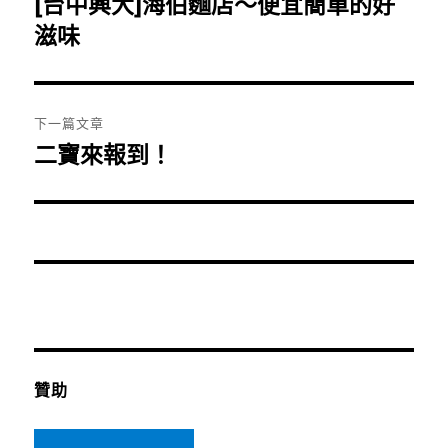
[台中興大]海伯麵店～便宜簡單的好
上
一
滋味
導
篇
覽
文
章:
下一篇文章
二寶來報到！
下
一
篇
文
章:
贊助