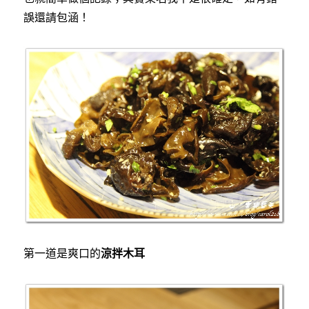
誤還請包涵！
第一道是爽口的
涼拌木耳