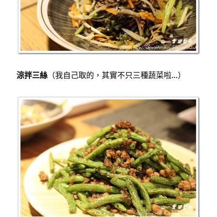
涼拌三絲
（我自己取的，其實不只三種蔬菜啦…）