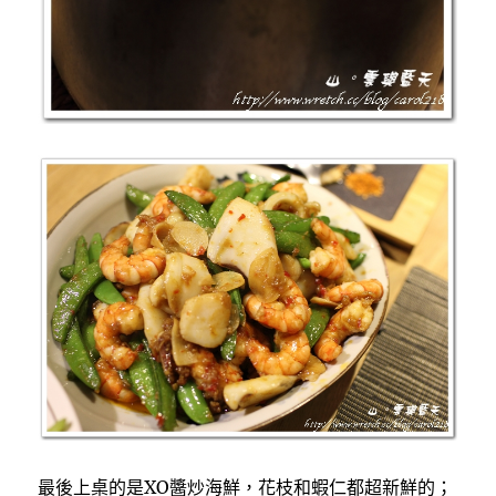
最後上桌的是XO醬炒海鮮，花枝和蝦仁都超新鮮的；