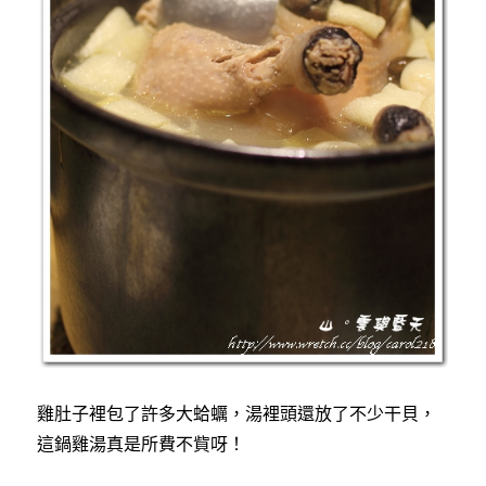
雞肚子裡包了許多大蛤蠣，湯裡頭還放了不少干貝，
這鍋雞湯真是所費不貲呀！