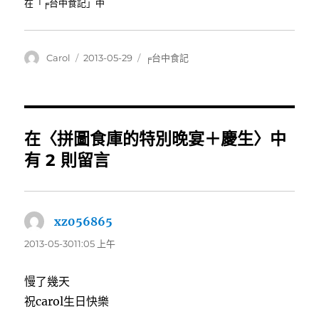
在「╒台中食記」中
作
發
分
Carol
2013-05-29
╒台中食記
者
佈
類
日
期:
在〈拼圖食庫的特別晚宴＋慶生〉中
有 2 則留言
xz056865
表
示:
2013-05-3011:05 上午
慢了幾天
祝carol生日快樂