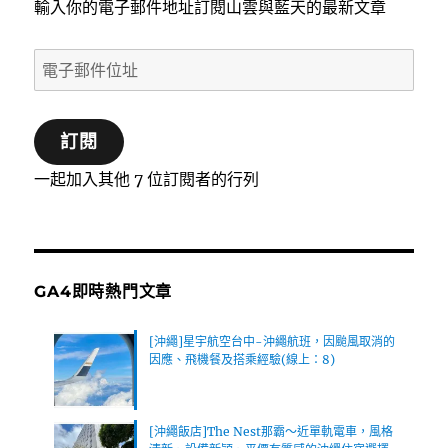
輸入你的電子郵件地址訂閱山雲與藍天的最新文章
電
子
郵
訂閱
件
位
一起加入其他 7 位訂閱者的行列
址
GA4即時熱門文章
[沖繩]星宇航空台中-沖繩航班，因颱風取消的
因應、飛機餐及搭乘經驗(線上：8)
[沖繩飯店]The Nest那霸～近單軌電車，風格