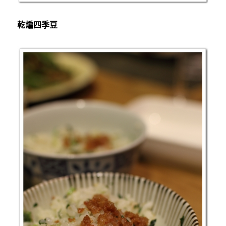
乾煸四季豆