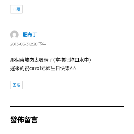
回覆
肥布丁
表
示:
2013-05-312:38 下午
那個東坡肉太吸晴了(拿拖把拖口水中)
遲來的祝carol老師生日快樂^^
回覆
發佈留言