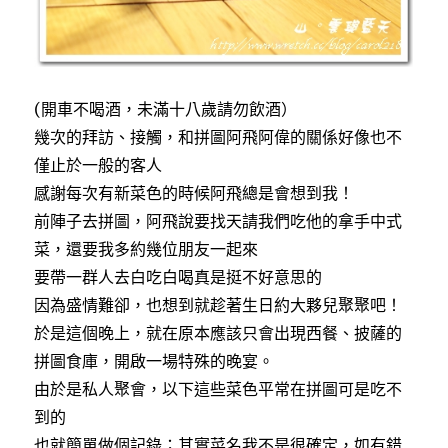
(開車不喝酒，未滿十八歲請勿飲酒）
幾次的拜訪、接觸，和拼圖阿飛阿偉的關係好像也不
僅止於一般的客人
感謝每次有新菜色的時候阿飛總是會想到我！
前陣子去拼圖，阿飛說要找天請我們吃他的拿手中式
菜，還要我多約幾位朋友一起來
要帶一群人去白吃白喝真是挺不好意思的
因為盛情難卻，也想到就趁著生日約大夥兒聚聚吧！
於是這個晚上，就在原本應該只會出現西餐、披薩的
拼圖食庫，開啟一場特殊的晚宴。
由於是私人聚會，以下這些菜色平常在拼圖可是吃不
到的
也就簡單做個記錄；其實菜名我不是很確定，如有錯