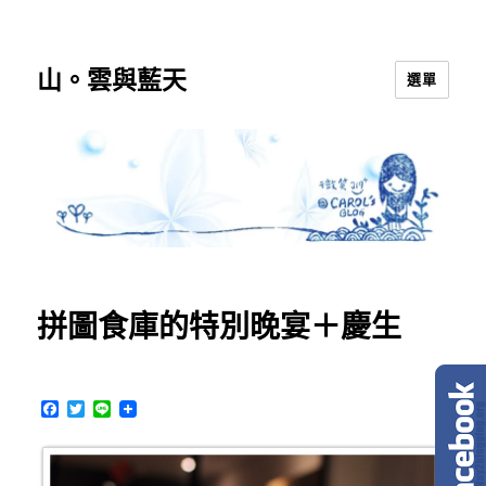
山。雲與藍天
選單
拼圖食庫的特別晚宴＋慶生
F
T
L
a
w
i
c
i
n
e
t
e
b
t