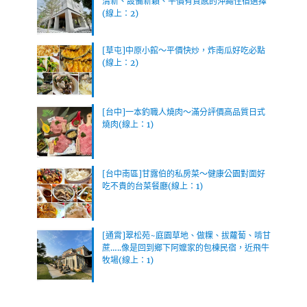
清新、設備新穎、平價有質感的沖繩住宿選擇
(線上：2)
[草屯]中原小館～平價快炒，炸南瓜好吃必點
(線上：2)
[台中]一本釣職人燒肉～滿分評價高品質日式
燒肉(線上：1)
[台中南區]甘露伯的私房菜～健康公園對面好
吃不貴的台菜餐廳(線上：1)
[通霄]翠松苑~庭園草地、做粿、拔蘿蔔、啃甘
蔗…..像是回到鄉下阿嬤家的包棟民宿，近飛牛
牧場(線上：1)