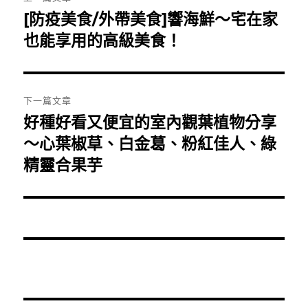
章
[防疫美食/外帶美食]響海鮮～宅在家
上
一
也能享用的高級美食！
導
篇
覽
文
章:
下一篇文章
好種好看又便宜的室內觀葉植物分享
下
一
～心葉椒草、白金葛、粉紅佳人、綠
篇
精靈合果芋
文
章: