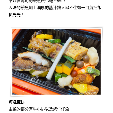
不過響壽司的鰻魚飯也毫不遜色
入味的鰻魚加上濃厚的醬汁讓人忍不住想一口氣把飯
扒光光！
海陸雙拼
主菜的部分有牛小排以及烤午仔魚