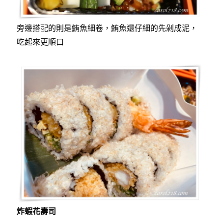
旁邊搭配的則是鮪魚細卷，鮪魚還仔細的先剁成泥，
吃起來更順口
炸蝦花壽司