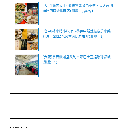
[大里]鵝肉大王~價格實惠菜色不錯，天天高朋
滿座的快炒鵝肉店(瀏覽：7,029)
[台中]裡小樓小料理～巷弄中隱藏版私房小菜
料理，2024米其林必比登推介(瀏覽：1)
[大阪]關西機場搭乘利木津巴士直達環球影城
(瀏覽：1)