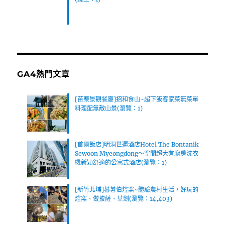
GA4熱門文章
[苗栗景觀餐廳]招和食山~超下飯客家菜無菜單
料理配無敵山景(瀏覽：1)
[首爾飯店]明洞世運酒店Hotel The Bontanik
Sewoon Myeongdong～空間超大有廚房洗衣
機新穎舒適的公寓式酒店(瀏覽：1)
[新竹北埔]蕃薯伯焢窯~體驗農村生活，好玩的
焢窯、做披薩、草劍(瀏覽：14,403)