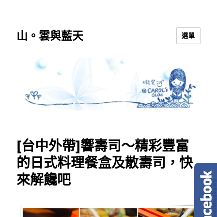
山。雲與藍天
選單
[台中外帶]響壽司～精彩豐富
的日式料理餐盒及散壽司，快
來解饞吧