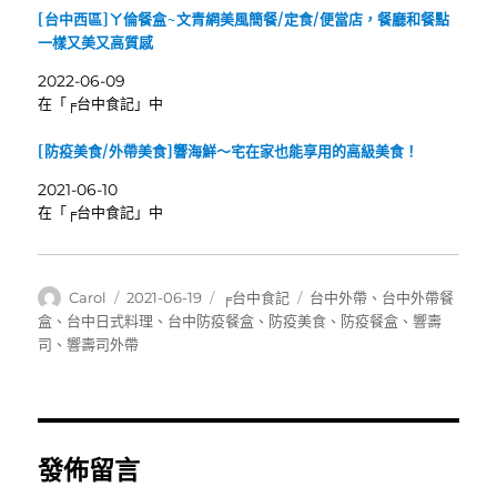
[台中西區]ㄚ倫餐盒~文青網美風簡餐/定食/便當店，餐廳和餐點
一樣又美又高質感
2022-06-09
在「╒台中食記」中
[防疫美食/外帶美食]響海鮮～宅在家也能享用的高級美食！
2021-06-10
在「╒台中食記」中
作
發
分
標
Carol
2021-06-19
╒台中食記
台中外帶
、
台中外帶餐
者
佈
類
籤
盒
、
台中日式料理
、
台中防疫餐盒
、
防疫美食
、
防疫餐盒
、
響壽
日
司
、
響壽司外帶
期:
發佈留言