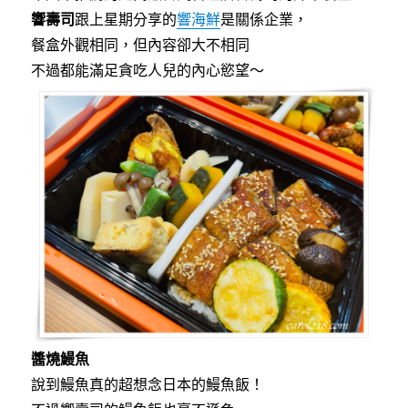
響壽司
跟上星期分享的
響海鮮
是關係企業，
餐盒外觀相同，但內容卻大不相同
不過都能滿足貪吃人兒的內心慾望～
醬燒鰻魚
說到鰻魚真的超想念日本的鰻魚飯！