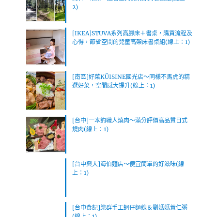
2)
[IKEA]STUVA系列高腳床＋書桌，購買流程及
心得，節省空間的兒童高架床書桌組(線上：1)
[南區]好菜KÜISINE國光店～同樣不馬虎的精
選好菜，空間感大提升(線上：1)
[台中]一本釣職人燒肉～滿分評價高品質日式
燒肉(線上：1)
[台中興大]海伯麵店～便宜簡單的好滋味(線
上：1)
[台中食記]樂群手工蚵仔麵線＆劉媽媽薏仁粥
(線上：1)