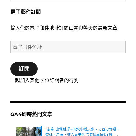
電子郵件訂閱
輸入你的電子郵件地址訂閱山雲與藍天的最新文章
電
子
郵
訂閱
件
位
一起加入其他 7 位訂閱者的行列
址
GA4即時熱門文章
[南投]惠蓀林場~涉水步道玩水、大草皮野餐、
森林、吊床，適合夏天的清涼消暑景點(線上：