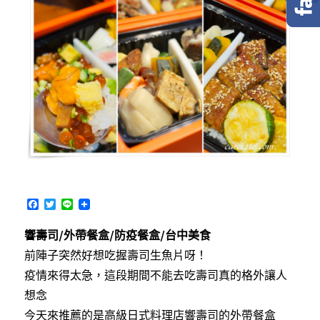
F
T
L
a
w
i
c
i
n
響壽司/外帶餐盒/防疫餐盒/台中美食
e
t
e
b
t
前陣子突然好想吃握壽司生魚片呀！
o
e
o
r
疫情來得太急，這段期間不能去吃壽司真的格外讓人
k
想念
今天來推薦的是高級日式料理店響壽司的外帶餐盒