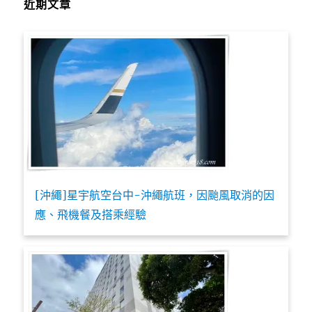
近期文章
[沖繩]星宇航空台中-沖繩航班，因颱風取消的因
應、飛機餐及搭乘經驗