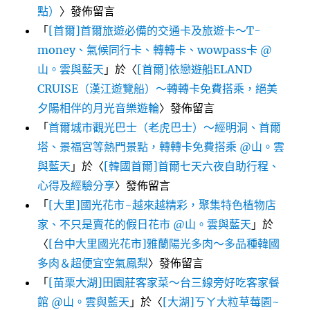
點）
〉發佈留言
「
[首爾]首爾旅遊必備的交通卡及旅遊卡～T-
money、氣候同行卡、轉轉卡、wowpass卡 @
山。雲與藍天
」於〈
[首爾]依戀遊船ELAND
CRUISE（漢江遊覽船）～轉轉卡免費搭乘，絕美
夕陽相伴的月光音樂遊輪
〉發佈留言
「
首爾城市觀光巴士（老虎巴士）～經明洞、首爾
塔、景福宮等熱門景點，轉轉卡免費搭乘 @山。雲
與藍天
」於〈
[韓國首爾]首爾七天六夜自助行程、
心得及經驗分享
〉發佈留言
「
[大里]國光花市~越來越精彩，聚集特色植物店
家、不只是賣花的假日花市 @山。雲與藍天
」於
〈
[台中大里國光花市]雅蘭陽光多肉～多品種韓國
多肉＆超便宜空氣鳳梨
〉發佈留言
「
[苗栗大湖]田園莊客家菜～台三線旁好吃客家餐
館 @山。雲與藍天
」於〈
[大湖]ㄎㄚ大粒草莓園~