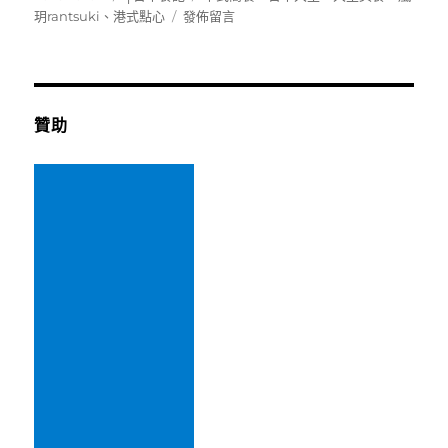
佈
類
在
籤
玥rantsuki
、
港式點心
發佈留言
日
〈[台
期:
中
大
里]
嵐
贊助
玥
rantsuki
～
隱
身
鄉
間
民
宅
中
的
好
吃
中
式