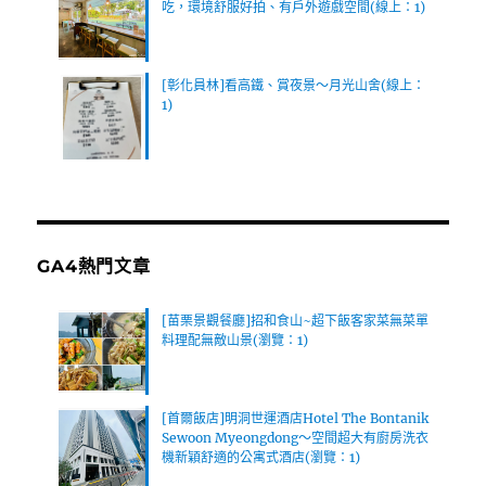
吃，環境舒服好拍、有戶外遊戲空間(線上：1)
[彰化員林]看高鐵、賞夜景～月光山舍(線上：
1)
GA4熱門文章
[苗栗景觀餐廳]招和食山~超下飯客家菜無菜單
料理配無敵山景(瀏覽：1)
[首爾飯店]明洞世運酒店Hotel The Bontanik
Sewoon Myeongdong～空間超大有廚房洗衣
機新穎舒適的公寓式酒店(瀏覽：1)