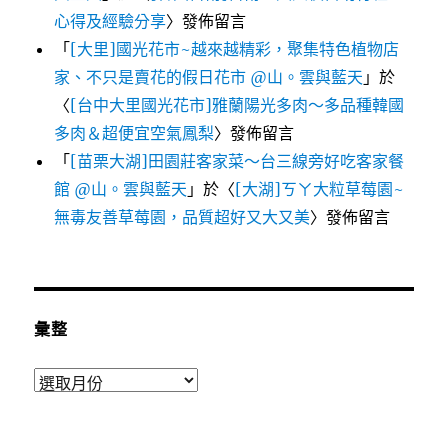
心得及經驗分享
〉發佈留言
「
[大里]國光花市~越來越精彩，聚集特色植物店
家、不只是賣花的假日花市 @山。雲與藍天
」於
〈
[台中大里國光花市]雅蘭陽光多肉～多品種韓國
多肉＆超便宜空氣鳳梨
〉發佈留言
「
[苗栗大湖]田園莊客家菜～台三線旁好吃客家餐
館 @山。雲與藍天
」於〈
[大湖]ㄎㄚ大粒草莓園~
無毒友善草莓園，品質超好又大又美
〉發佈留言
彙整
彙
整