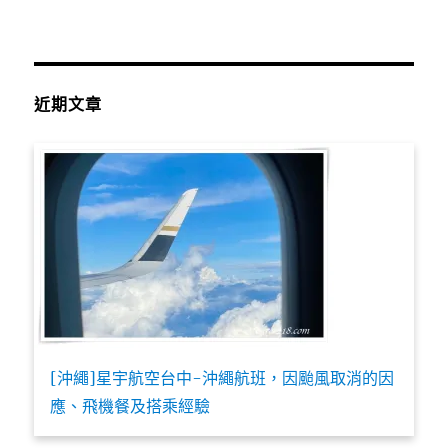
近期文章
[沖繩]星宇航空台中-沖繩航班，因颱風取消的因
應、飛機餐及搭乘經驗