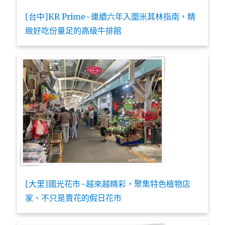
[台中]KR Prime~連續六年入圍米其林指南，精
緻好吃份量足的高級牛排館
[大里]國光花市~越來越精彩，聚集特色植物店
家、不只是賣花的假日花市