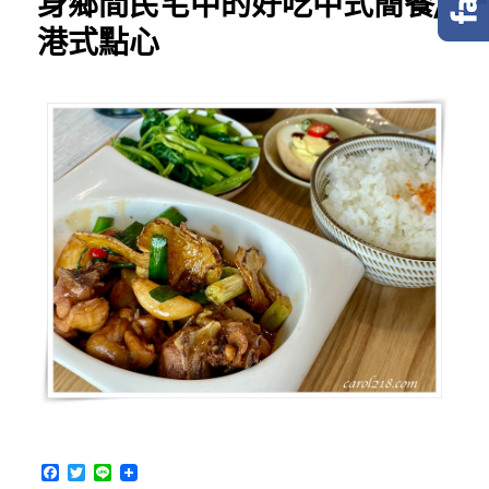
身鄉間民宅中的好吃中式簡餐/
港式點心
F
T
L