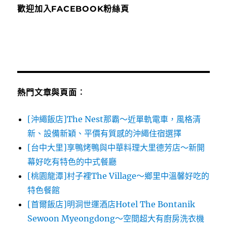
歡迎加入FACEBOOK粉絲頁
熱門文章與頁面︰
[沖繩飯店]The Nest那霸～近單軌電車，風格清
新、設備新穎、平價有質感的沖繩住宿選擇
[台中大里]享鴨烤鴨與中華料理大里德芳店～新開
幕好吃有特色的中式餐廳
[桃園龍潭]村子裡The Village～鄉里中溫馨好吃的
特色餐館
[首爾飯店]明洞世運酒店Hotel The Bontanik
Sewoon Myeongdong～空間超大有廚房洗衣機