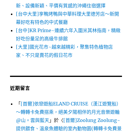
新、設備新穎、平價有質感的沖繩住宿選擇
[台中大里]享鴨烤鴨與中華料理大里德芳店～新開
幕好吃有特色的中式餐廳
[台中]KR Prime~連續六年入圍米其林指南，精緻
好吃份量足的高級牛排館
[大里]國光花市~越來越精彩，聚集特色植物店
家、不只是賣花的假日花市
近期留言
「
[首爾]依戀遊船ELAND CRUISE（漢江遊覽船）
～轉轉卡免費搭乘，絕美夕陽相伴的月光音樂遊輪
@山。雲與藍天
」於〈
[首爾]Zoolung Zoolung~
提供餵食、溫泉魚體驗的室內動物園(轉轉卡免費景