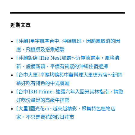
關
鍵
字:
近期文章
[沖繩]星宇航空台中-沖繩航班，因颱風取消的因
應、飛機餐及搭乘經驗
[沖繩飯店]The Nest那霸～近單軌電車，風格清
新、設備新穎、平價有質感的沖繩住宿選擇
[台中大里]享鴨烤鴨與中華料理大里德芳店～新開
幕好吃有特色的中式餐廳
[台中]KR Prime~連續六年入圍米其林指南，精緻
好吃份量足的高級牛排館
[大里]國光花市~越來越精彩，聚集特色植物店
家、不只是賣花的假日花市