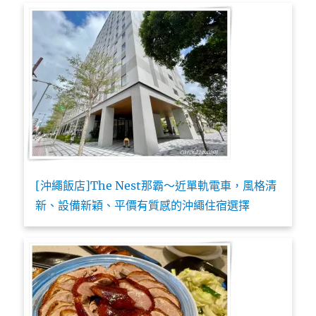
[沖繩飯店]The Nest那霸～近單軌電車，風格清
新、設備新穎、平價有質感的沖繩住宿選擇