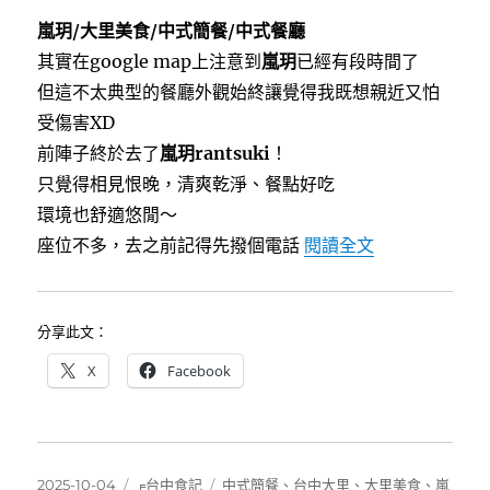
a
w
i
c
i
n
嵐玥/大里美食/中式簡餐/中式餐廳
e
t
e
b
t
其實在google map上注意到
嵐玥
已經有段時間了
o
e
o
r
但這不太典型的餐廳外觀始終讓覺得我既想親近又怕
k
受傷害XD
前陣子終於去了
嵐玥rantsuki
！
只覺得相見恨晚，清爽乾淨、餐點好吃
環境也舒適悠閒～
〈[台中大里]
座位不多，去之前記得先撥個電話
閱讀全文
分享此文：
X
Facebook
發
分
標
2025-10-04
╒台中食記
中式簡餐
、
台中大里
、
大里美食
、
嵐