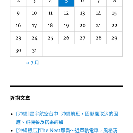
2
3
4
5
6
7
8
9
10
11
12
13
14
15
16
17
18
19
20
21
22
23
24
25
26
27
28
29
30
31
« 7 月
近期文章
[沖繩]星宇航空台中-沖繩航班，因颱風取消的因
應、飛機餐及搭乘經驗
[沖繩飯店]The Nest那霸～近單軌電車，風格清