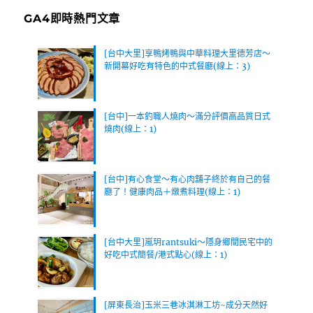
GA4即時熱門文章
[台中大里]享鴨烤鴨與中華料理大里德芳店～
新開幕好吃有特色的中式餐廳(線上：3)
[台中]一本釣職人燒肉～滿分評價高品質日式
燒肉(線上：1)
[台中]有心食堂～有心肉舖子終於有自己的餐
廳了！健康肉品＋燉煮料理(線上：1)
[台中大里]嵐玥rantsuki～隱身鄉間民宅中的
好吃中式簡餐/港式點心(線上：1)
[屏東長治]玉米三巷冰淇淋工坊~成分天然好