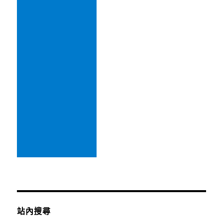
簡
餐/
港
式
點
心〉
站內搜尋