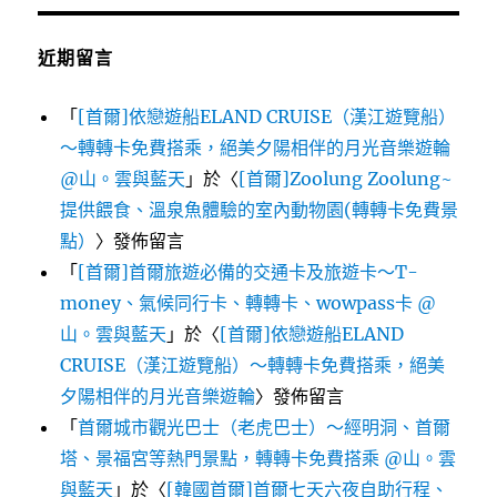
近期留言
「
[首爾]依戀遊船ELAND CRUISE（漢江遊覽船）
～轉轉卡免費搭乘，絕美夕陽相伴的月光音樂遊輪
@山。雲與藍天
」於〈
[首爾]Zoolung Zoolung~
提供餵食、溫泉魚體驗的室內動物園(轉轉卡免費景
點）
〉發佈留言
「
[首爾]首爾旅遊必備的交通卡及旅遊卡～T-
money、氣候同行卡、轉轉卡、wowpass卡 @
山。雲與藍天
」於〈
[首爾]依戀遊船ELAND
CRUISE（漢江遊覽船）～轉轉卡免費搭乘，絕美
夕陽相伴的月光音樂遊輪
〉發佈留言
「
首爾城市觀光巴士（老虎巴士）～經明洞、首爾
塔、景福宮等熱門景點，轉轉卡免費搭乘 @山。雲
與藍天
」於〈
[韓國首爾]首爾七天六夜自助行程、