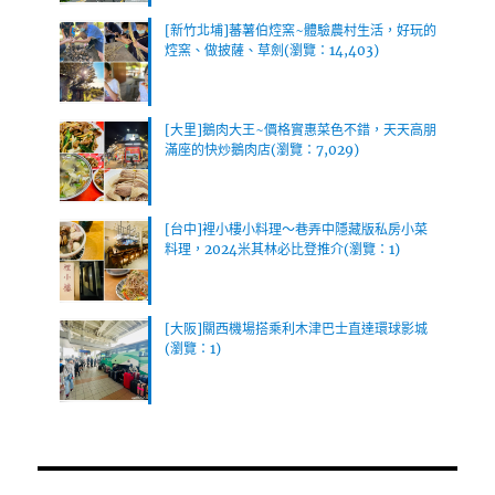
[新竹北埔]蕃薯伯焢窯~體驗農村生活，好玩的
焢窯、做披薩、草劍(瀏覽：14,403)
[大里]鵝肉大王~價格實惠菜色不錯，天天高朋
滿座的快炒鵝肉店(瀏覽：7,029)
[台中]裡小樓小料理～巷弄中隱藏版私房小菜
料理，2024米其林必比登推介(瀏覽：1)
[大阪]關西機場搭乘利木津巴士直達環球影城
(瀏覽：1)