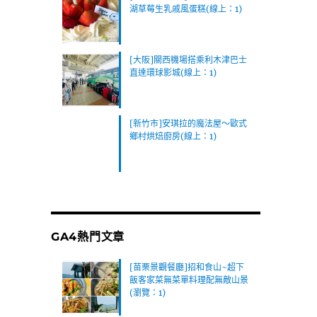
湖草莓生乳戚風蛋糕(線上：1)
[大阪]關西機場搭乘利木津巴士
直達環球影城(線上：1)
[新竹市]安琪拉的魔法屋～歐式
鄉村烘焙廚房(線上：1)
GA4熱門文章
[苗栗景觀餐廳]招和食山~超下
飯客家菜無菜單料理配無敵山景
(瀏覽：1)