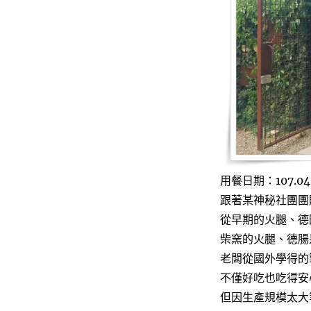
造
所
～
台
中
超
好
吃
漢
堡，
火
腿
用餐日期：107.04
肉
品
跟著某神秘社團團
也
從早期的火腿、德
超
柴窯的火腿、德腸
推
薦〉
老闆從國外學得的
不僅好吃也吃得安
但因生產規模太大