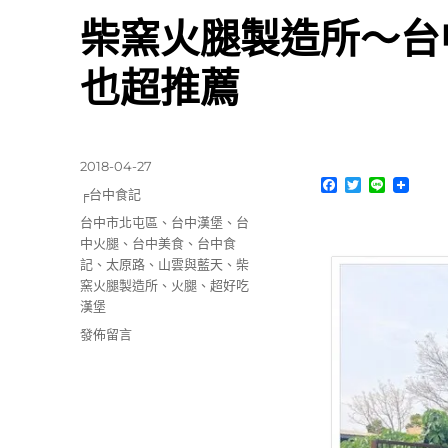
柴窯火腿製造所～台
也超推薦
發
2018-04-27
F
T
L
佈
分
╒台中食記
a
w
i
日
類
c
i
n
標
台中市北屯區
、
台中漢堡
、
台
期:
e
t
e
籤
中火腿
、
台中美食
、
台中食
b
t
o
e
記
、
太原路
、
山雲與藍天
、
柴
o
r
窯火腿製造所
、
火腿
、
超好吃
k
漢堡
在
發佈留言
〈柴
窯
火
腿
製