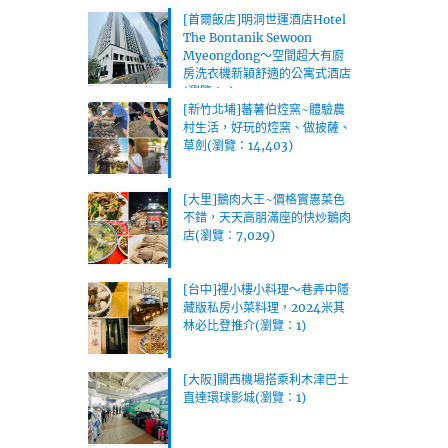
[首爾飯店]明洞世運酒店Hotel
The Bontanik Sewoon
Myeongdong～空間超大有廚
房洗衣機新穎舒適的公寓式酒店
(瀏覽：1)
[新竹北埔]蕃薯伯焢窯~體驗農
村生活，好玩的焢窯、做披薩、
草劍(瀏覽：14,403)
[大里]鵝肉大王~價格實惠菜色
不錯，天天高朋滿座的快炒鵝肉
店(瀏覽：7,029)
[台中]裡小樓小料理～巷弄中隱
藏版私房小菜料理，2024米其
林必比登推介(瀏覽：1)
[大阪]關西機場搭乘利木津巴士
直達環球影城(瀏覽：1)