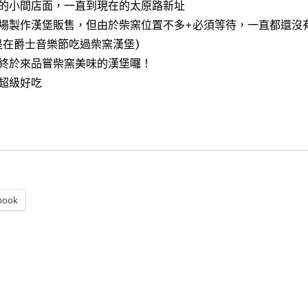
的小間店面，一直到現在的太原路新址
場製作漢堡販售，但由於柴窯位置不多+必須等待，一直都還沒
是在爵士音樂節吃過柴窯漢堡)
終於來品嘗柴窯美味的漢堡囉！
超級好吃
腿製造所～台中超好吃漢堡，火腿肉品也超推薦〉
book