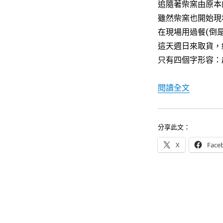
追隨著柴窯由原本
雖然柴窯也開始現
在現場用過餐(倒
這天週日來取貨，
只有四個字形容：
〈柴窯火
閱讀全文
分享此文：
X
Face