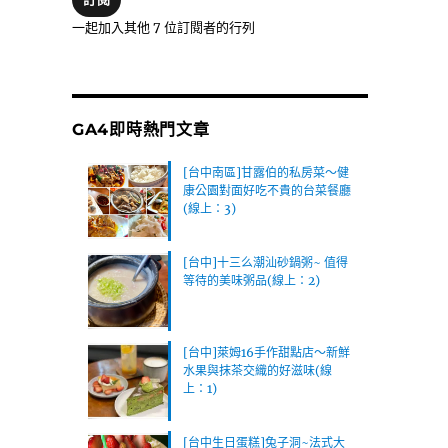
位
一起加入其他 7 位訂閱者的行列
址
GA4即時熱門文章
[台中南區]甘露伯的私房菜～健
康公園對面好吃不貴的台菜餐廳
(線上：3)
[台中]十三么潮汕砂鍋粥~ 值得
等待的美味粥品(線上：2)
[台中]萊姆16手作甜點店～新鮮
水果與抹茶交織的好滋味(線
上：1)
[台中生日蛋糕]兔子洞~法式大