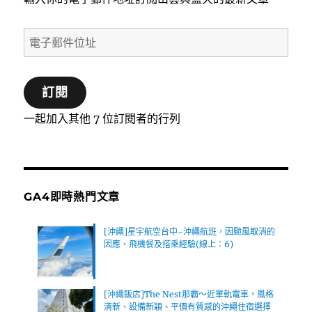
電
子
郵
訂閱
件
位
一起加入其他 7 位訂閱者的行列
址
GA4即時熱門文章
[沖繩]星宇航空台中-沖繩航班，因颱風取消的
因應、飛機餐及搭乘經驗(線上：6)
[沖繩飯店]The Nest那霸～近單軌電車，風格
清新、設備新穎、平價有質感的沖繩住宿選擇