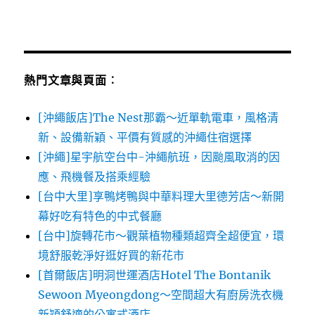
熱門文章與頁面︰
[沖繩飯店]The Nest那霸～近單軌電車，風格清
新、設備新穎、平價有質感的沖繩住宿選擇
[沖繩]星宇航空台中-沖繩航班，因颱風取消的因
應、飛機餐及搭乘經驗
[台中大里]享鴨烤鴨與中華料理大里德芳店～新開
幕好吃有特色的中式餐廳
[台中]旋轉花市～觀葉植物種類超齊全超便宜，環
境舒服乾淨好逛好買的新花市
[首爾飯店]明洞世運酒店Hotel The Bontanik
Sewoon Myeongdong～空間超大有廚房洗衣機
新穎舒適的公寓式酒店