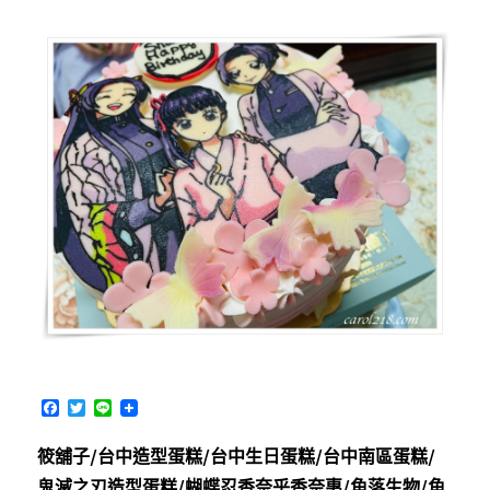
士）
～
經
明
洞、
首
爾
塔、
景
福
宮
等
熱
門
景
點，
轉
轉
F
T
L
卡
a
w
i
c
i
n
免
筱舖子/台中造型蛋糕/台中生日蛋糕/台中南區蛋糕/
e
t
e
費
b
t
鬼滅之刃造型蛋糕/蝴蝶忍香奈乎香奈惠/角落生物/角
搭