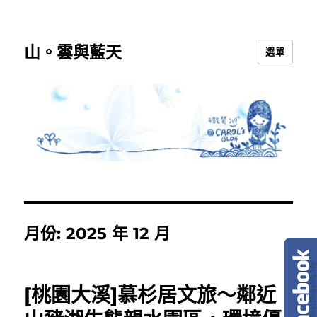
山。雲與藍天
選單
月份:
2025 年 12 月
[桃園大溪]慕杉居文旅～鄰近