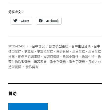
分享此文：
Twitter
Facebook
發
分
標
2025-12-06
╒台中食記
創意造型蛋糕
、
台中生日蛋糕
、
台中
佈
類
籤
造型蛋糕
、
史黛拉
、
史黛拉蛋糕
、
琳娜貝兒
、
生日蛋糕
、
生日蛋糕
日
推薦
、
蝴蝶三姐妹蛋糕
、
蝴蝶忍蛋糕
、
角落小夥伴
、
角落生物
、
角
期:
落生物造型蛋糕
、
達菲家族
、
香奈乎蛋糕
、
香奈惠蛋糕
、
鬼滅之刃
在
造型蛋糕
發佈留言
〈[台
中]
筱
舖
子
贊助
HSH
創
意