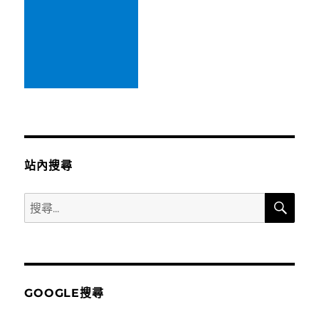
生
日
蛋
糕
（新
增
史
黛
拉
琳
娜
站內搜尋
貝
兒、
搜
角
搜
尋
落
尋
小
關
夥
伴
鍵
造
字:
型
GOOGLE搜尋
蛋
糕）〉