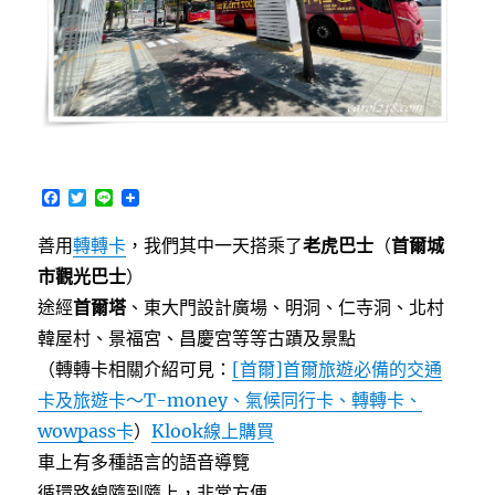
園
區，
環
境
優
美
的
質
F
T
L
感
a
w
i
民
c
i
n
善用
轉轉卡
，我們其中一天搭乘了
老虎巴士
（
首爾城
e
t
e
宿〉
b
t
市觀光巴士
）
o
e
o
r
途經
首爾塔
、東大門設計廣場、明洞、仁寺洞、北村
k
韓屋村、景福宮、昌慶宮等等古蹟及景點
（轉轉卡相關介紹可見：
[首爾]首爾旅遊必備的交通
卡及旅遊卡～T-money、氣候同行卡、轉轉卡、
wowpass卡
）
Klook線上購買
車上有多種語言的語音導覽
循環路線隨到隨上，非常方便