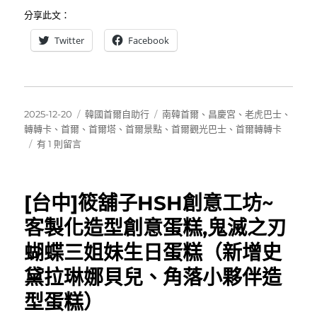
分享此文：
Twitter
Facebook
發
分
標
2025-12-20
韓國首爾自助行
南韓首爾
、
昌慶宮
、
老虎巴士
、
佈
類
籤
轉轉卡
、
首爾
、
首爾塔
、
首爾景點
、
首爾觀光巴士
、
首爾轉轉卡
日
在
有 1 則留言
期:
〈首
爾
城
[台中]筱舖子HSH創意工坊~
市
觀
客製化造型創意蛋糕,鬼滅之刃
光
蝴蝶三姐妹生日蛋糕（新增史
巴
士
黛拉琳娜貝兒、角落小夥伴造
（老
虎
型蛋糕）
巴