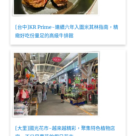
[台中]KR Prime~連續六年入圍米其林指南，精
緻好吃份量足的高級牛排館
[大里]國光花市~越來越精彩，聚集特色植物店