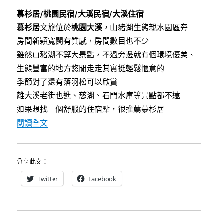
a
w
i
c
i
n
慕杉居/桃園民宿/大溪民宿/大溪住宿
e
t
e
b
t
慕杉居
文旅位於
桃園大溪
，山豬湖生態親水園區旁
o
e
o
r
房間新穎寬闊有質感，房間數目也不少
k
雖然山豬湖不算大景點，不過旁邊就有個環境優美、
生態豐富的地方悠閒走走其實挺輕鬆愜意的
季節對了還有落羽松可以欣賞
離大溪老街也進、慈湖、石門水庫等景點都不遠
如果想找一個舒服的住宿點，很推薦慕杉居
〈[桃園大溪]慕杉居文旅～鄰近山豬湖生態親水
閱讀全文
分享此文：
Twitter
Facebook