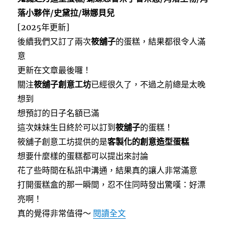
o
e
o
r
乘〉
落小夥伴/史黛拉/琳娜貝兒
k
中
[2025年更新]
後續我們又訂了兩次
筱舖子
的蛋糕，結果都很令人滿
意
更新在文章最後囉！
關注
筱舖子創意工坊
已經很久了，不過之前總是太晚
想到
想預訂的日子名額已滿
這次妹妹生日終於可以訂到
筱舖子
的蛋糕！
筱舖子創意工坊提供的是
客製化的創意造型蛋糕
想要什麼樣的蛋糕都可以提出來討論
花了些時間在私訊中溝通，結果真的讓人非常滿意
打開蛋糕盒的那一瞬間，忍不住同時發出驚嘆：好漂
亮啊！
〈[台中]筱舖子HSH創意
真的覺得非常值得～
閱讀全文