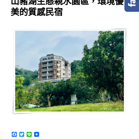
山豬湖生態親水園區，環境優
美的質感民宿
F
T
L