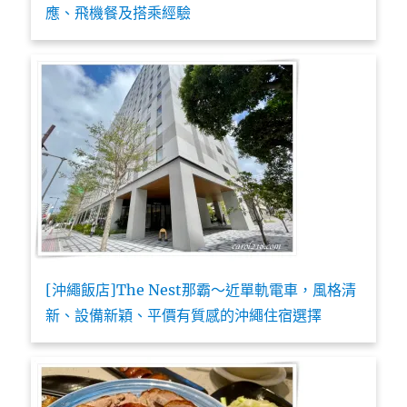
應、飛機餐及搭乘經驗
[沖繩飯店]The Nest那霸～近單軌電車，風格清
新、設備新穎、平價有質感的沖繩住宿選擇