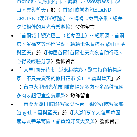
money、氣候同行卡、轉轉卡、wowpass卡 @
山。雲與藍天
」於〈
[首爾]依戀遊船ELAND
CRUISE（漢江遊覽船）～轉轉卡免費搭乘，絕美
夕陽相伴的月光音樂遊輪
〉發佈留言
「
首爾城市觀光巴士（老虎巴士）～經明洞、首爾
塔、景福宮等熱門景點，轉轉卡免費搭乘 @山。雲
與藍天
」於〈
[韓國首爾]首爾七天六夜自助行程、
心得及經驗分享
〉發佈留言
「
[大里]國光花市~越來越精彩，聚集特色植物店
家、不只是賣花的假日花市 @山。雲與藍天
」於
〈
[台中大里國光花市]雅蘭陽光多肉～多品種韓國
多肉＆超便宜空氣鳳梨
〉發佈留言
「
[苗栗大湖]田園莊客家菜～台三線旁好吃客家餐
館 @山。雲與藍天
」於〈
[大湖]ㄎㄚ大粒草莓園~
無毒友善草莓園，品質超好又大又美
〉發佈留言