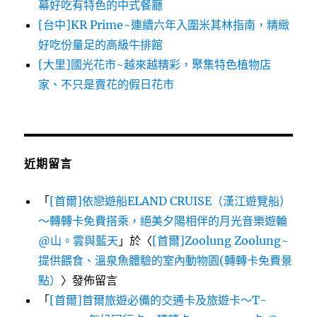
幕好吃有特色的中式餐廳
[台中]KR Prime~連續六年入圍米其林指南，精緻
好吃份量足的高級牛排館
[大里]國光花市~越來越精彩，聚集特色植物店
家、不只是賣花的假日花市
近期留言
「
[首爾]依戀遊船ELAND CRUISE（漢江遊覽船）
～轉轉卡免費搭乘，絕美夕陽相伴的月光音樂遊輪
@山。雲與藍天
」於〈
[首爾]Zoolung Zoolung~
提供餵食、溫泉魚體驗的室內動物園(轉轉卡免費景
點）
〉發佈留言
「
[首爾]首爾旅遊必備的交通卡及旅遊卡～T-