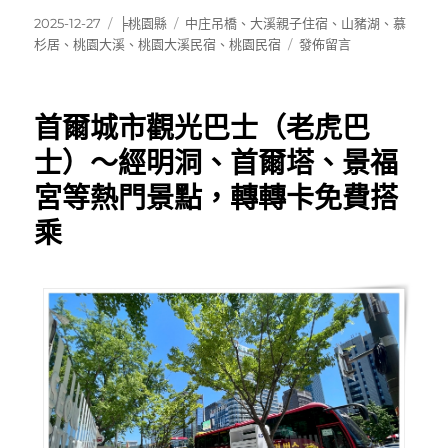
發
分
標
2025-12-27
╞桃園縣
中庄吊橋
、
大溪親子住宿
、
山豬湖
、
慕
佈
類
籤
在
杉居
、
桃園大溪
、
桃園大溪民宿
、
桃園民宿
發佈留言
日
〈[桃
期:
園
大
首爾城市觀光巴士（老虎巴
溪]
慕
士）～經明洞、首爾塔、景福
杉
宮等熱門景點，轉轉卡免費搭
居
文
乘
旅
～
鄰
近
山
豬
湖
生
態
親
水