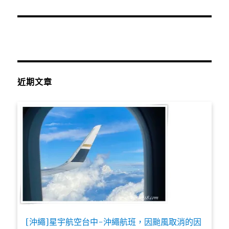
近期文章
[沖繩]星宇航空台中-沖繩航班，因颱風取消的因