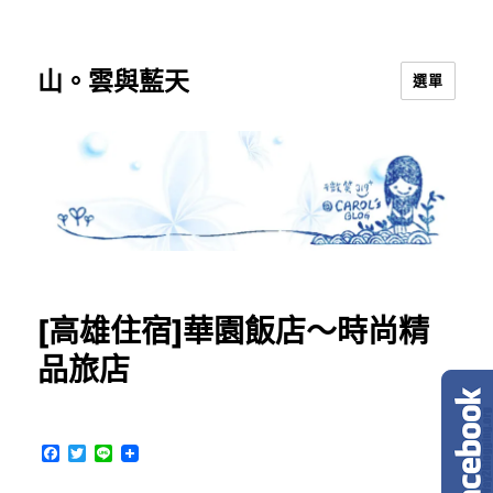
山。雲與藍天
選單
[高雄住宿]華園飯店～時尚精
品旅店
F
T
L
a
w
i
c
i
n