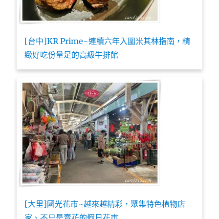
[台中]KR Prime~連續六年入圍米其林指南，精
緻好吃份量足的高級牛排館
[大里]國光花市~越來越精彩，聚集特色植物店
家、不只是賣花的假日花市