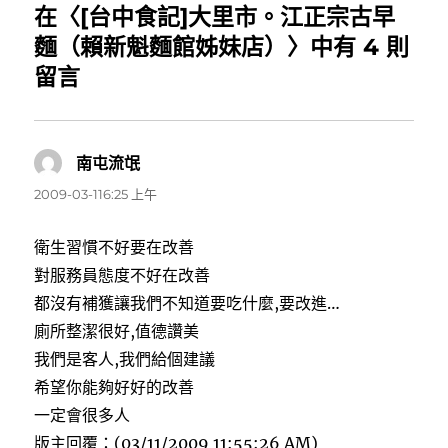
在〈[台中食記]大里市。江正宗古早
麵（賴新魁麵館姊妹店）〉中有 4 則
留言
南屯流氓
表
示:
2009-03-116:25 上午
衛生習慣不好要在改善
對服務員態度不好在改善
都沒有補獲讓我們不知道要吃什麼,要改進…
廁所整潔很好,值德讚美
我們是客人,我們給個建議
希望你能夠好好的改善
一定會很多人
版主回覆：(03/11/2009 11:55:26 AM)