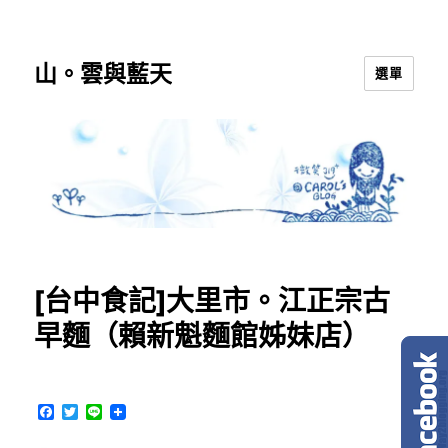
山。雲與藍天
選單
[台中食記]大里市。江正宗古
早麵（賴新魁麵館姊妹店）
F
T
L
a
w
i
c
i
n