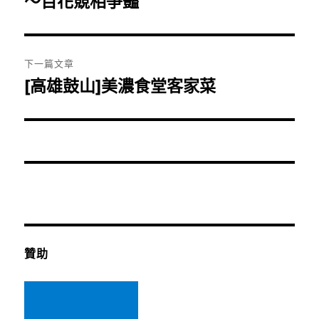
～百花競相爭豔
導
篇
覽
文
章:
下一篇文章
[高雄鼓山]美濃食堂客家菜
下
一
篇
文
章:
贊助