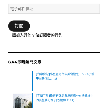
電
子
郵
訂閱
件
位
一起加入其他 7 位訂閱者的行列
址
GA4即時熱門文章
[台中食記]小豆宣哥台中美食遊之三～K2小蝸
牛廚房(線上：1)
[宜蘭三星]綠寶石休閒農場民宿～有機農場中
的美型夢幻親子民宿(線上：1)