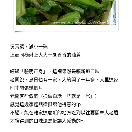
燙青菜，滿小一碟
上頭同樣淋上大大一匙香香的油蔥
經過「驗明正身」，這裡果然是賴新魁口味
老闆說，烏日也有一家，大約開了一年多，大里這家
則才開張幾個月
老闆有些傲氣（換做白話一些就是「屌」）
感覺這幾家麵館還挺讓他得意的:p
不過，能在離家這麼近的地方吃到以往要開車大老遠
才嚐得到的口味還是挺讓人感動的～