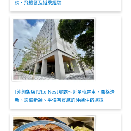
應、飛機餐及搭乘經驗
[沖繩飯店]The Nest那霸～近單軌電車，風格清
新、設備新穎、平價有質感的沖繩住宿選擇