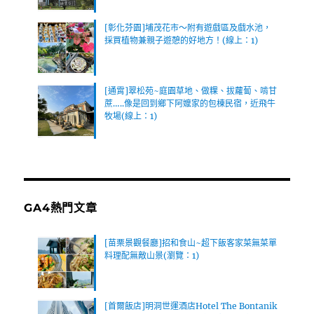
[彰化芬園]埔茂花市～附有遊戲區及戲水池，
採買植物兼親子遊憩的好地方！(線上：1)
[通霄]翠松苑~庭園草地、做粿、拔蘿蔔、啃甘
蔗…..像是回到鄉下阿嬤家的包棟民宿，近飛牛
牧場(線上：1)
GA4熱門文章
[苗栗景觀餐廳]招和食山~超下飯客家菜無菜單
料理配無敵山景(瀏覽：1)
[首爾飯店]明洞世運酒店Hotel The Bontanik