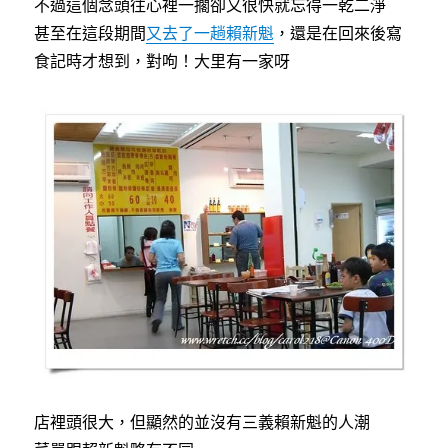
不過這個念頭往心裡一擱卻又很快就忘得一乾二淨
甚至在這段期間
又去了一趟賴新魁
，還是在回來後寫
食記時才想到，對呴！大里有一家呀
店裡頭很大，但顯然的並沒有三義賴新魁的人潮