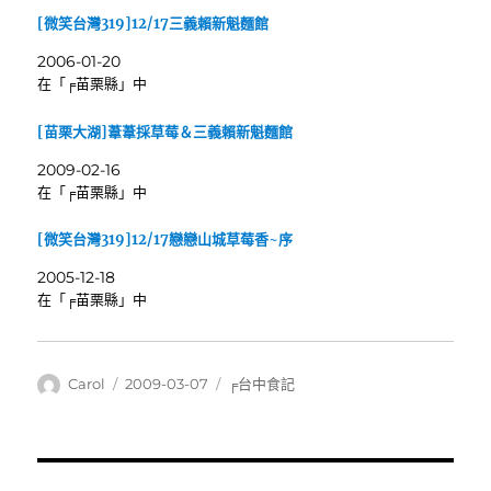
[微笑台灣319]12/17三義賴新魁麵館
2006-01-20
在「╒苗栗縣」中
[苗栗大湖]葦葦採草莓＆三義賴新魁麵館
2009-02-16
在「╒苗栗縣」中
[微笑台灣319]12/17戀戀山城草莓香~序
2005-12-18
在「╒苗栗縣」中
作
發
分
Carol
2009-03-07
╒台中食記
者
佈
類
日
期: