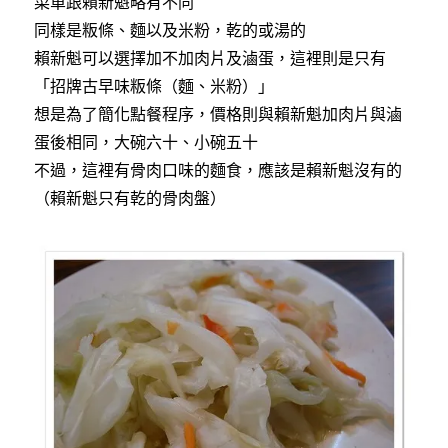
菜單跟賴新魁略有不同
同樣是粄條、麵以及米粉，乾的或湯的
賴新魁可以選擇加不加肉片及滷蛋，這裡則是只有
「招牌古早味粄條（麵、米粉）」
想是為了簡化點餐程序，價格則與賴新魁加肉片與滷
蛋後相同，大碗六十、小碗五十
不過，這裡有骨肉口味的麵食，應該是賴新魁沒有的
（賴新魁只有乾的骨肉盤）