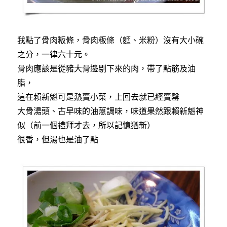
我點了骨肉粄條，骨肉粄條（麵、米粉）沒有大小碗
之分，一律六十元。
骨肉應該是從豬大骨邊剔下來的肉，帶了點筋及油
脂，
這在賴新魁可是熱賣小菜，上回去就已經賣罄
大骨湯頭、古早味的油蔥調味，味道果然跟賴新魁神
似（前一個禮拜才去，所以記憶猶新）
很香，但湯也是油了點