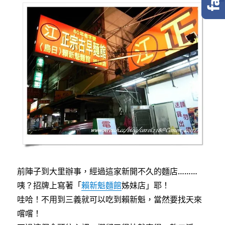
e
t
e
b
t
o
e
o
r
k
前陣子到大里辦事，經過這家新開不久的麵店………
咦？招牌上寫著「
賴新魁麵館
姊妹店」耶！
哇哈！不用到三義就可以吃到賴新魁，當然要找天來
嚐嚐！