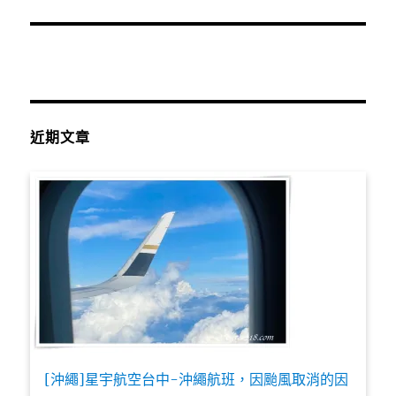
近期文章
[沖繩]星宇航空台中-沖繩航班，因颱風取消的因