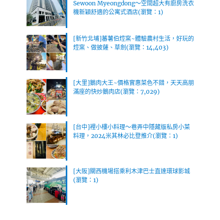
Sewoon Myeongdong～空間超大有廚房洗衣
機新穎舒適的公寓式酒店(瀏覽：1)
[新竹北埔]蕃薯伯焢窯~體驗農村生活，好玩的
焢窯、做披薩、草劍(瀏覽：14,403)
[大里]鵝肉大王~價格實惠菜色不錯，天天高朋
滿座的快炒鵝肉店(瀏覽：7,029)
[台中]裡小樓小料理～巷弄中隱藏版私房小菜
料理，2024米其林必比登推介(瀏覽：1)
[大阪]關西機場搭乘利木津巴士直達環球影城
(瀏覽：1)