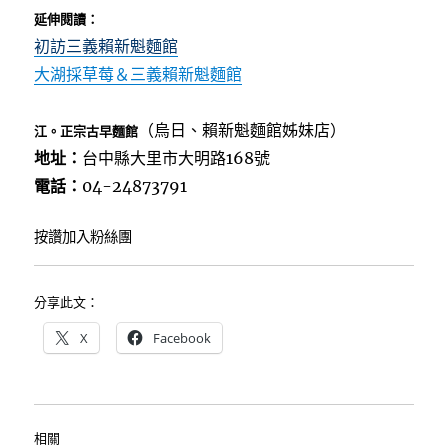
延伸閱讀：
初訪三義賴新魁麵館
大湖採草莓＆三義賴新魁麵館
（烏日、賴新魁麵館姊妹店）
江。正宗古早麵館
地址：
台中縣大里市大明路168號
電話：
04-24873791
按讚加入粉絲團
分享此文：
X
Facebook
相關