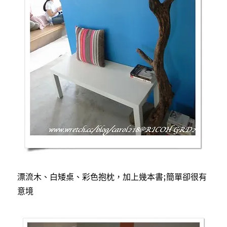
漂流木、白矮桌、彩色抱枕，加上幾本書;簡單卻很有
意境