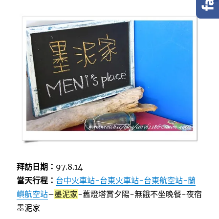
e
t
e
b
t
o
e
o
r
k
拜訪日期：
97.8.14
當天行程：
台中火車站-台東火車站-台東航空站-蘭
嶼航空站
–
墨泥家
-舊燈塔賞夕陽-無餓不坐晚餐-夜宿
墨泥家