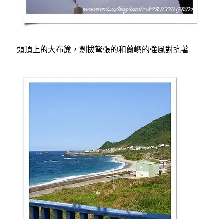
頭頂上的大布簾，劍拔弩張的和蘭嶼的強風對抗著