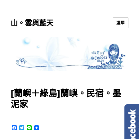
山。雲與藍天
選單
[蘭嶼＋綠島]蘭嶼。民宿。墨
泥家
F
T
L
a
w
i
c
i
n