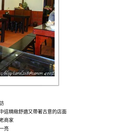
訪
中這精緻舒適又帶著古意的店面
老商家
一亮