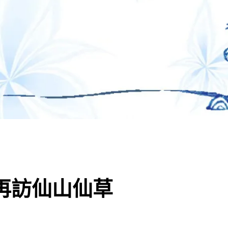
。再訪仙山仙草