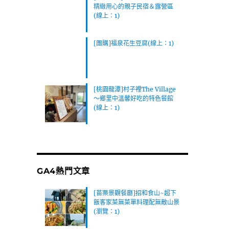
精緻用心的親子民宿＆露營區
(線上：1)
[團購]福泉花生豆腐(線上：1)
[桃園龍潭]村子裡The Village
～鄉里中溫馨好吃的特色餐館
(線上：1)
GA4熱門文章
[苗栗景觀餐廳]招和食山~超下
飯客家菜無菜單料理配無敵山景
(瀏覽：1)