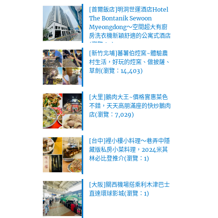
[首爾飯店]明洞世運酒店Hotel
The Bontanik Sewoon
Myeongdong～空間超大有廚
房洗衣機新穎舒適的公寓式酒店
(瀏覽：1)
[新竹北埔]蕃薯伯焢窯~體驗農
村生活，好玩的焢窯、做披薩、
草劍(瀏覽：14,403)
[大里]鵝肉大王~價格實惠菜色
不錯，天天高朋滿座的快炒鵝肉
店(瀏覽：7,029)
[台中]裡小樓小料理～巷弄中隱
藏版私房小菜料理，2024米其
林必比登推介(瀏覽：1)
[大阪]關西機場搭乘利木津巴士
直達環球影城(瀏覽：1)