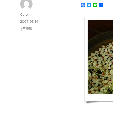
F
T
L
a
w
i
c
i
n
作
Carol
e
t
e
者
b
t
發
2007-05-14
o
e
佈
分
╒苗栗縣
o
r
日
k
類
期: