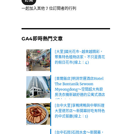
位
一起加入其他 7 位訂閱者的行列
址
GA4即時熱門文章
[大里]國光花市~越來越精彩，
聚集特色植物店家、不只是賣花
的假日花市(線上：4)
[首爾飯店]明洞世運酒店Hotel
The Bontanik Sewoon
Myeongdong～空間超大有廚
房洗衣機新穎舒適的公寓式酒店
(線上：2)
[台中大里]享鴨烤鴨與中華料理
大里德芳店～新開幕好吃有特色
的中式餐廳(線上：1)
[台中石岡]石岡水舍～新開幕，