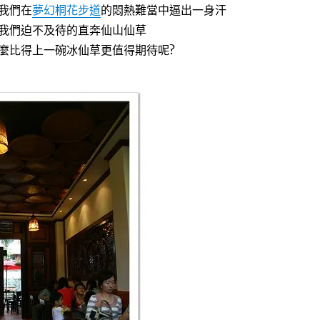
我們在
夢幻桐花步道
的悶熱難當中逼出一身汗
我們迫不及待的直奔仙山仙草
麼比得上一碗冰仙草更值得期待呢?