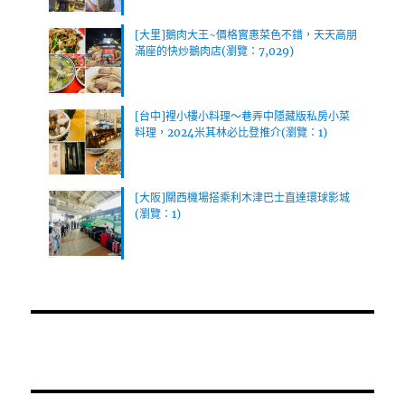
[大里]鵝肉大王~價格實惠菜色不錯，天天高朋
滿座的快炒鵝肉店(瀏覽：7,029)
[台中]裡小樓小料理～巷弄中隱藏版私房小菜
料理，2024米其林必比登推介(瀏覽：1)
[大阪]關西機場搭乘利木津巴士直達環球影城
(瀏覽：1)