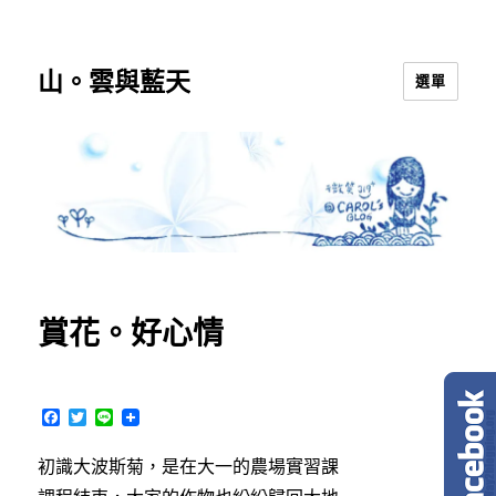
山。雲與藍天
選單
賞花。好心情
F
T
L
a
w
i
c
i
n
初識大波斯菊，是在大一的農場實習課
e
t
e
b
t