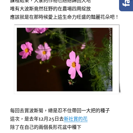
課程結束，大家的作物也紛紛歸回大地
o
e
o
r
唯有大波斯竟然狂野的在農場四周綻放
k
應該就是在那時候愛上這生命力旺盛的豔麗花朵吧！
每回去賞波斯菊，總是忍不住帶回一大把的種子
這次，是去年12月25日去
新社賞的花
除了在自己的兩個長形花盆中種下