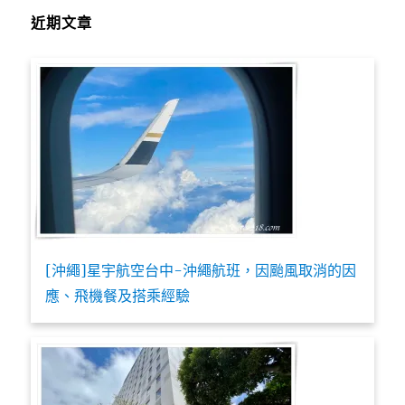
近期文章
[沖繩]星宇航空台中-沖繩航班，因颱風取消的因
應、飛機餐及搭乘經驗