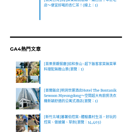
店～便宜好喝的杏仁茶！(線上：1)
GA4熱門文章
[苗栗景觀餐廳]招和食山~超下飯客家菜無菜單
料理配無敵山景(瀏覽：1)
[首爾飯店]明洞世運酒店Hotel The Bontanik
Sewoon Myeongdong～空間超大有廚房洗衣
機新穎舒適的公寓式酒店(瀏覽：1)
[新竹北埔]蕃薯伯焢窯~體驗農村生活，好玩的
焢窯、做披薩、草劍(瀏覽：14,403)