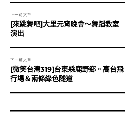
文
上一篇文章
章
[來跳舞吧]大里元宵晚會～舞蹈教室
上
一
演出
導
篇
覽
文
章:
下一篇文章
[微笑台灣319]台東縣鹿野鄉。高台飛
下
一
行場＆兩條綠色隧道
篇
文
章: