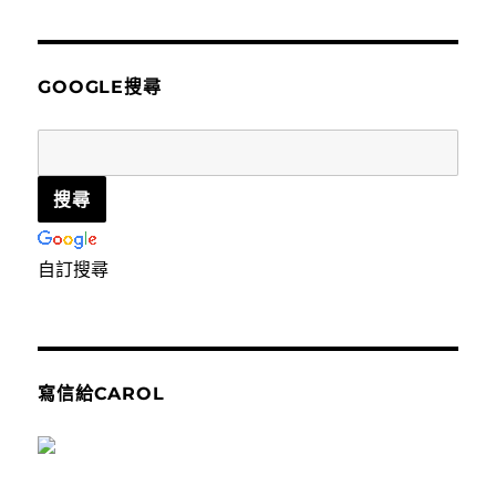
關
鍵
字:
GOOGLE搜尋
自訂搜尋
寫信給CAROL