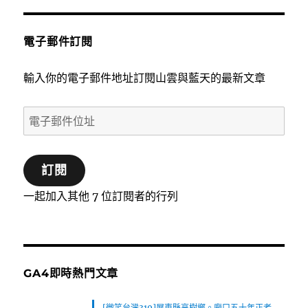
電子郵件訂閱
輸入你的電子郵件地址訂閱山雲與藍天的最新文章
電
子
郵
訂閱
件
位
一起加入其他 7 位訂閱者的行列
址
GA4即時熱門文章
[微笑台灣319]屏東縣高樹鄉。廟口五十年正老