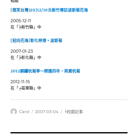
相關
[微笑台灣319]12/10北新竹尋訪波斯菊花海
2005-12-11
在「╞新竹縣」中
[迎向花海]彰化伸港。波斯菊
2007-01-23
在「╞彰化縣」中
2012銅鑼杭菊季～睽違四年，再賞杭菊
2012-11-15
在「╒苗栗縣」中
作
發
分
Carol
2007-03-04
╘校園記事
者
佈
類
日
期: