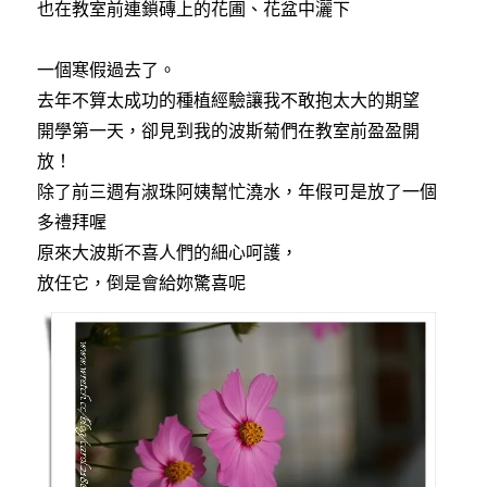
也在教室前連鎖磚上的花圃、花盆中灑下
一個寒假過去了。
去年不算太成功的種植經驗讓我不敢抱太大的期望
開學第一天，卻見到我的波斯菊們在教室前盈盈開
放！
除了前三週有淑珠阿姨幫忙澆水，年假可是放了一個
多禮拜喔
原來大波斯不喜人們的細心呵護，
放任它，倒是會給妳驚喜呢