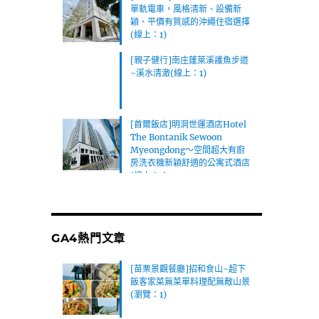
單軌電車，風格清新、設備新
穎、平價有質感的沖繩住宿選擇
(線上：1)
[親子健行]南庄蓬萊溪護魚步道
~溪水清澈(線上：1)
[首爾飯店]明洞世運酒店Hotel
The Bontanik Sewoon
Myeongdong～空間超大有廚
房洗衣機新穎舒適的公寓式酒店
(線上：1)
GA4熱門文章
[苗栗景觀餐廳]招和食山~超下
飯客家菜無菜單料理配無敵山景
(瀏覽：1)