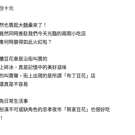
份十元
然也賣起大麵羹來了！
竟然同時進駐我們今天光臨的兩間小吃店
產何時變得如此火紅啦？
攤豆花車是沿街叫賣的
上碎冰，真是記憶中的美好滋味
的叫賣聲，街上出現的是所謂「布丁豆花」店
還真是不容易
為日常生活事
扮演不可或缺角色的忠孝夜市「蔡家豆花」也很好吃
！