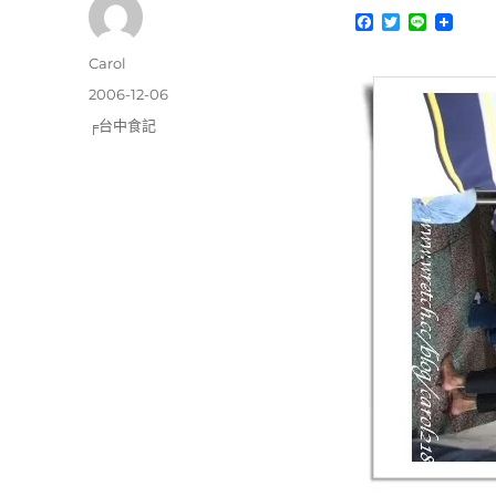
F
T
L
a
w
i
c
i
n
作
Carol
e
t
e
者
b
t
發
2006-12-06
o
e
佈
分
╒台中食記
o
r
日
k
類
期: