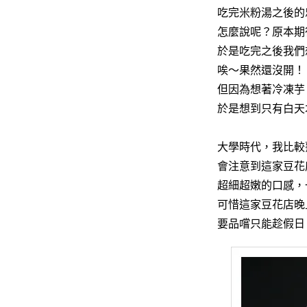
吃完米粉湯之後的
怎麼說呢？原本期
於是吃完之後我們
唉～果然還沒開！
但因為想著冷凍芋
於是想到只有白天
大學時代，我比較
會注意到這家豆花
超細超嫩的口感，
可惜這家豆花店晚
要品嚐只能趁假日