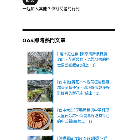
位
一起加入其他 7 位訂閱者的行列
址
GA4即時熱門文章
[ 迪士尼住宿 ]東京灣舞濱日航
酒店～全新裝修，溫馨舒適的迪
士尼公認飯店(線上：1)
[台中]旋轉花市～觀葉植物種類
超齊全超便宜，環境舒服乾淨好
逛好買的新花市(線上：1)
[台中大里]享鴨烤鴨與中華料理
大里德芳店～新開幕好吃有特色
的中式餐廳(線上：1)
[沖繩飯店]The Nest那霸～近