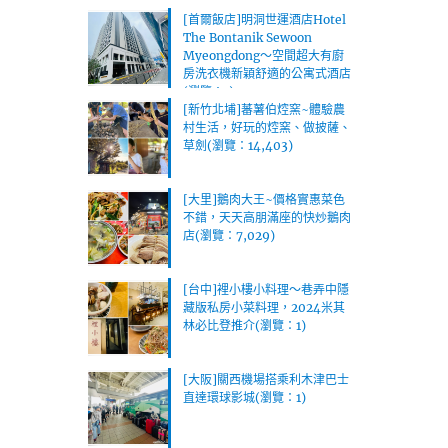
[首爾飯店]明洞世運酒店Hotel
The Bontanik Sewoon
Myeongdong～空間超大有廚
房洗衣機新穎舒適的公寓式酒店
(瀏覽：1)
[新竹北埔]蕃薯伯焢窯~體驗農
村生活，好玩的焢窯、做披薩、
草劍(瀏覽：14,403)
[大里]鵝肉大王~價格實惠菜色
不錯，天天高朋滿座的快炒鵝肉
店(瀏覽：7,029)
[台中]裡小樓小料理～巷弄中隱
藏版私房小菜料理，2024米其
林必比登推介(瀏覽：1)
[大阪]關西機場搭乘利木津巴士
直達環球影城(瀏覽：1)