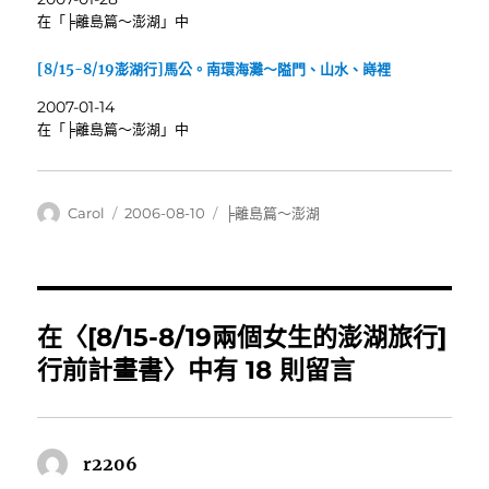
在「╞離島篇～澎湖」中
[8/15-8/19澎湖行]馬公。南環海灘～隘門、山水、嵵裡
2007-01-14
在「╞離島篇～澎湖」中
作
發
分
Carol
2006-08-10
╞離島篇～澎湖
者
佈
類
日
期:
在〈[8/15-8/19兩個女生的澎湖旅行]
行前計畫書〉中有 18 則留言
r2206
表