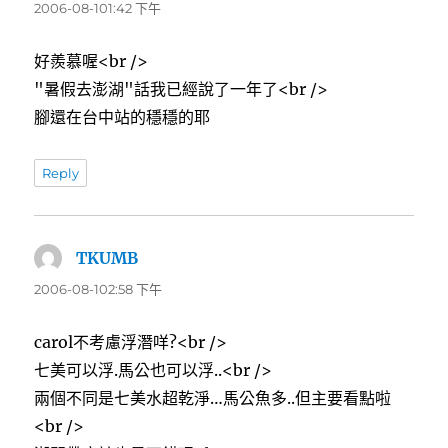
示:
2006-08-101:42 下午
好羨慕喔<br />
"暑假去澎湖"話我已經說了一年了<br />
腳還在台中站的穩穩的耶
Reply
TKUMB
表
示:
2006-08-102:58 下午
carol不考慮浮潛咩?<br />
七美可以浮.馬公也可以浮..<br />
兩個不同是七美水超乾淨…馬公魚多..但主要看點啦
<br />