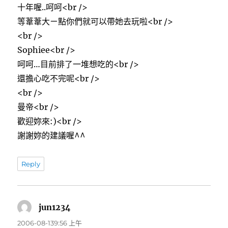
十年喔..呵呵<br />
等葦葦大ㄧ點你們就可以帶她去玩啦<br />
<br />
Sophiee<br />
呵呵…目前排了一堆想吃的<br />
還擔心吃不完呢<br />
<br />
曼帝<br />
歡迎妳來:)<br />
謝謝妳的建議喔^^
Reply
jun1234
表
示:
2006-08-139:56 上午