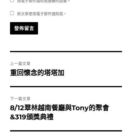
用電子郵件通知我後續的迴響。
新文章使用電子郵件通知我。
文
上一篇文章
章
重回懷念的塔塔加
上
一
導
篇
覽
文
下一篇文章
章:
8/12翠林越南餐廳與Tony的聚會
下
一
&319頒獎典禮
篇