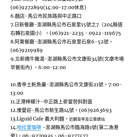
(06)9272899(14:00-17:00休息)
6.麵店-馬公市民族路與中正路口
7.日新餐廳-澎湖縣馬公市石泉里15號之7（204縣道
右轉石泉國小），(06)921-2235．0922-119675
8.阿東餐廳-澎湖縣馬公市石泉里石泉6-52號，
(06)9219989
9.北新橋牛雜湯-澎湖縣馬公市文康街34號(文康市場
早餐街內) ，6:00-12:00
10.香亭土魠魚羹-澎湖縣馬公市文康街21號，7:00-
13:00
11.正港檸檬汁-中正路上麥當勞斜對面
12.傻愛莊-馬公市新生路14號，(06)9263693
13.Liguid Cafe 義大利麵，
近觀音亭及公車總站
14.
哈拉里咖啡
-澎湖縣馬公市臨海路1號(第二漁港
旁)，06-9270935、06-9277477