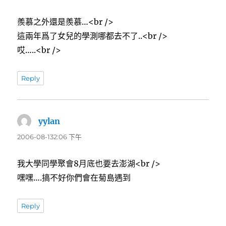
羨慕之外還是羨慕…<br />
這兩年爲了女兒的學測哪都去不了..<br />
哎…..<br />
Reply
yylan
表
示:
2006-08-132:06 下午
我大學同學聚會8月底也要去澎湖<br />
嘿嘿….搞不好你們會在菊島遇到
Reply