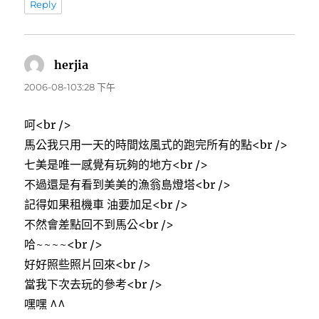
Reply
herjia
表
示:
2006-08-103:28 下午
呵<br />
馬公我只用一天的時間炫風式的跑完所有的點<br />
七美是唯一感覺有玩夠的地方<br />
不過還是有看到美美的漁翁島燈塔<br />
記得如果租機車 油要加足<br />
不然會差點回不到馬公<br />
哈~~~~<br />
好好照些照片回來<br />
當我下次去玩的參考<br />
嘿嘿 ^^