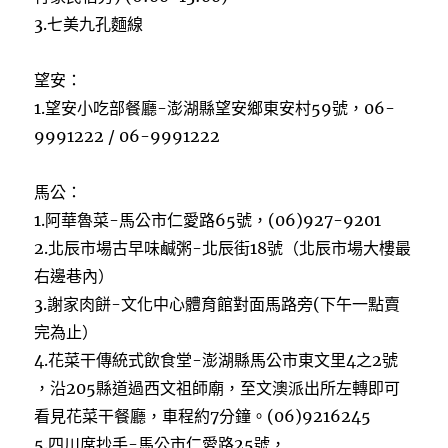
3.七美九孔麵線
望安：
1.望安小吃部餐廳-澎湖縣望安鄉東安村59號，06-
9991222 / 06-9991222
馬公：
1.阿華魯菜-馬公市仁愛路65號，(06)927-9201
2.北辰市場古早味鹹粥-北辰街18號（北辰市場大樓最
右邊巷內）
3.謝家肉餅-文化中心體育館對面馬路旁(下午一點賣
完為止）
4.花菜干傳統式飲食堂-澎湖縣馬公市東文里4之2號
，沿205縣道過西文祖師廟，至文澳派出所左轉即可
看見花菜干餐廳，車程約7分鐘。(06)9216245
5.四川席抄手-馬公市仁愛路25號，