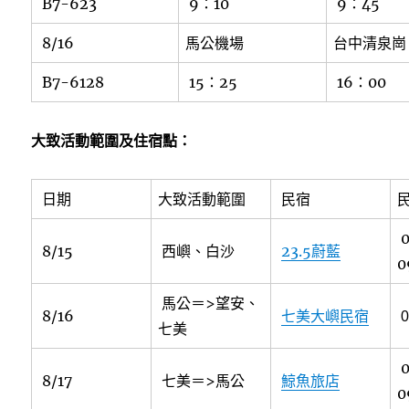
B7-623
9：10
9：45
8/16
馬公機場
台中清泉
B7-6128
15：25
16：00
大致活動範圍及住宿點：
日期
大致活動範圍
民宿
0
8/15
西嶼、白沙
23.5蔚藍
0
馬公＝>望安、
8/16
七美大嶼民宿
七美
0
8/17
七美＝>馬公
鯨魚旅店
0