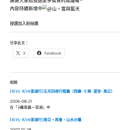
謝謝大家給我這麼多寶貴的建議喔~
內容持續新增中
按讚加入粉絲團
分享此文：
X
Facebook
相關
[8/15-8/19澎湖行]五天四夜行程篇（西嶼-七美-望安-馬公）
2006-08-21
在「╞離島篇～澎湖」中
[8/15-8/19澎湖行]馬公。再會，山水沙灘
2007-01-28