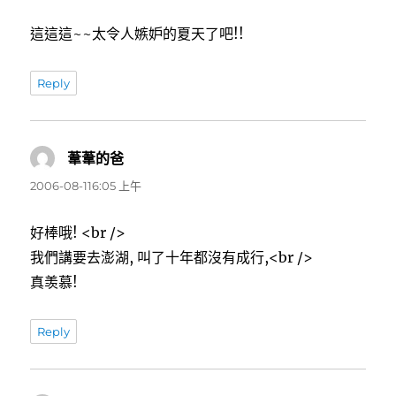
這這這~~太令人嫉妒的夏天了吧!!
Reply
葦葦的爸
表
示:
2006-08-116:05 上午
好棒哦! <br />
我們講要去澎湖, 叫了十年都沒有成行,<br />
真羡慕!
Reply