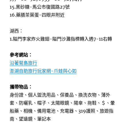
15.黑砂糖-馬公市復國路27號
16.藥膳茶葉蛋-四眼井附近
湖西：
1.隘門李家炸火雞翅-隘門沙灘指標轉入遇7-11右轉
參考網站：
沿著菊島旅行
澎湖自助旅行玩家網-爪蛙與心如
攜帶物品：
身份證、個人盥洗用品、保養品、換洗衣物、薄外
套、防曬乳、帽子、太陽眼鏡、陽傘、拖鞋、＄、暈
船藥、相機、備用電池、充電器、319護照、旅遊指
南、望遠鏡、筆記本