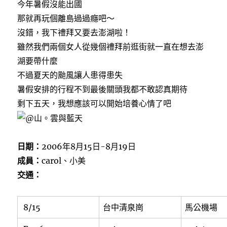
今年暑假沒能出國
e
t
e
b
t
那就再玩個離島過過癮吧～
o
e
o
r
沒錯，我下禮拜又要去澎湖啦！
k
雖然我們兩個女人從幾個禮拜前逛街就一直在想去澎
湖要帶什麼
不過夏天的颱風讓人患得患失
暑假安排的行程不到最後關頭我都不敢認真期待
剩下五天，我想應該可以開始培養心情了吧
日期：
2006年8月15日-8月19日
成員：
carol、小美
交通：
8/15
台中清泉崗
馬公機場