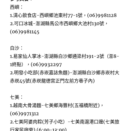
西嶼：
1.清心飲食店-西嶼鄉池東村77-1號，(06)9981128
2.可口冰城-澎湖縣馬公市西嶼鄉大池村130號，
(06)9981145
白沙：
1.易家仙人掌冰-澎湖縣白沙鄉通梁村191-2號（澎8-
1終點），(06)9932297
2.明發小吃部(赤崁嘉誌魚麵)-澎湖縣白沙鄉赤崁村大
赤崁45號(赤崁龍德宮正門左前方巷子內)
七美：
1.越南大骨湯麵-七美鄉海豐村(五福橋附近)，
(06)9971312
2.七美阿婆肉粽(芳子小吃）-七美南滬港口邊(七美旅
行家民宿旁) (6:00-13:00)