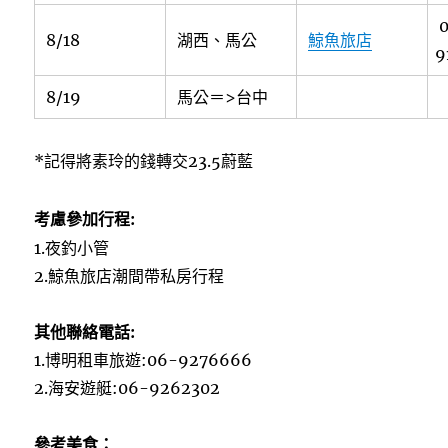
8/18
湖西、馬公
鯨魚旅店
9
8/19
馬公＝>台中
*記得將素玲的錢轉交23.5蔚藍
考慮參加行程:
1.夜釣小管
2.鯨魚旅店潮間帶私房行程
其他聯絡電話:
1.博明租車旅遊:06-9276666
2.海安遊艇:06-9262302
參考美食：