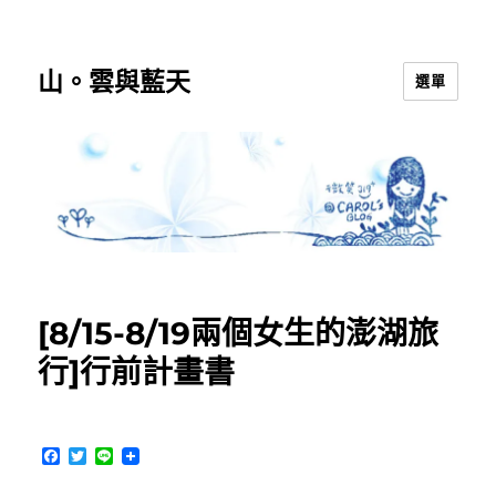
山。雲與藍天
選單
[8/15-8/19兩個女生的澎湖旅
行]行前計畫書
F
T
L
a
w
i
c
i
n