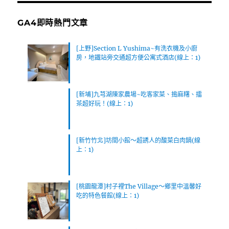
GA4即時熱門文章
[上野]Section L Yushima~有洗衣機及小廚
房，地鐵站旁交通超方便公寓式酒店(線上：1)
[新埔]九芎湖陳家農場~吃客家菜、搗麻糬、擂
茶超好玩！(線上：1)
[新竹竹北]坊間小館～超誘人的酸菜白肉鍋(線
上：1)
[桃園龍潭]村子裡The Village～鄉里中溫馨好
吃的特色餐館(線上：1)