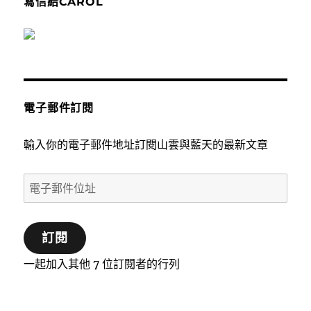
寫信給CAROL
電子郵件訂閱
輸入你的電子郵件地址訂閱山雲與藍天的最新文章
電
子
郵
訂閱
件
位
一起加入其他 7 位訂閱者的行列
址