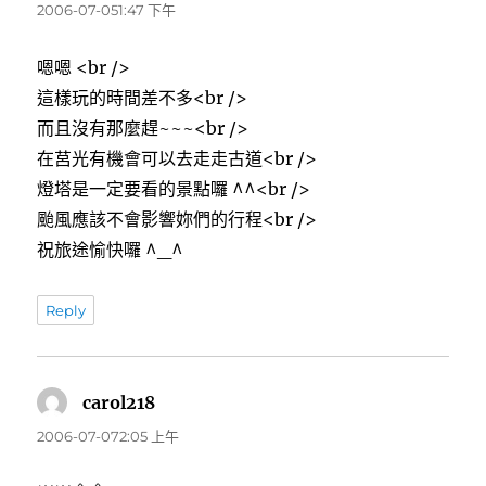
示:
2006-07-051:47 下午
嗯嗯 <br />
這樣玩的時間差不多<br />
而且沒有那麼趕~~~<br />
在莒光有機會可以去走走古道<br />
燈塔是一定要看的景點囉 ^^<br />
颱風應該不會影響妳們的行程<br />
祝旅途愉快囉 ^_^
Reply
carol218
表
示:
2006-07-072:05 上午