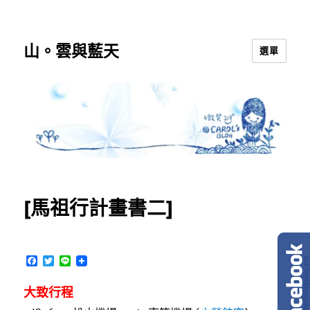
山。雲與藍天
選單
[馬祖行計畫書二]
F
T
L
a
w
i
c
i
n
大致行程
e
t
e
b
t