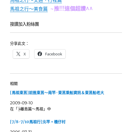
~推!!!這個超讚^^
馬祖之行～美食篇
按讚加入粉絲團
分享此文：
X
Facebook
相關
[馬祖東莒]前進東莒～南竿-東莒乘船資訊＆東莒船老大
2009-09-10
在「╞離島篇～馬祖」中
[7/8-7/10馬祖行]北竿。橋仔村
2006-07-31