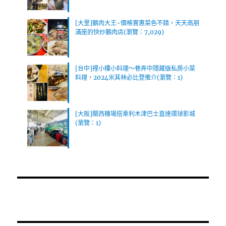
[大里]鵝肉大王~價格實惠菜色不錯，天天高朋
滿座的快炒鵝肉店(瀏覽：7,029)
[台中]裡小樓小料理～巷弄中隱藏版私房小菜
料理，2024米其林必比登推介(瀏覽：1)
[大阪]關西機場搭乘利木津巴士直達環球影城
(瀏覽：1)