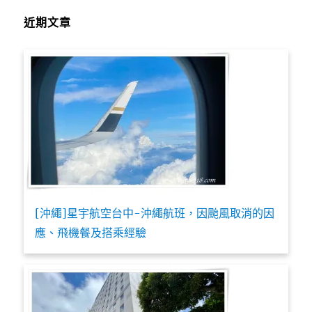
近期文章
[沖繩]星宇航空台中-沖繩航班，因颱風取消的因
應、飛機餐及搭乘經驗