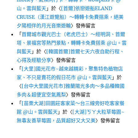
山。雲與藍天
」於〈
[首爾]依戀遊船ELAND
CRUISE（漢江遊覽船）～轉轉卡免費搭乘，絕美
夕陽相伴的月光音樂遊輪
〉發佈留言
「
首爾城市觀光巴士（老虎巴士）～經明洞、首爾
塔、景福宮等熱門景點，轉轉卡免費搭乘 @山。雲
與藍天
」於〈
[韓國首爾]首爾七天六夜自助行程、
心得及經驗分享
〉發佈留言
「
[大里]國光花市~越來越精彩，聚集特色植物店
家、不只是賣花的假日花市 @山。雲與藍天
」於
〈
[台中大里國光花市]雅蘭陽光多肉～多品種韓國
多肉＆超便宜空氣鳳梨
〉發佈留言
「
[苗栗大湖]田園莊客家菜～台三線旁好吃客家餐
館 @山。雲與藍天
」於〈
[大湖]ㄎㄚ大粒草莓園~
無毒友善草莓園，品質超好又大又美
〉發佈留言