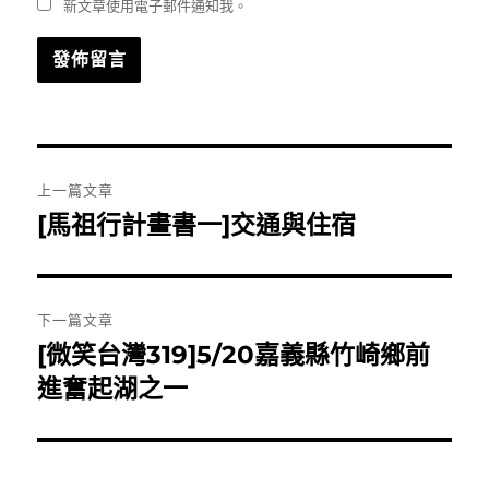
新文章使用電子郵件通知我。
文
上一篇文章
章
[馬祖行計畫書一]交通與住宿
上
一
導
篇
覽
文
下一篇文章
章:
[微笑台灣319]5/20嘉義縣竹崎鄉前
下
一
進奮起湖之一
篇
文
章: