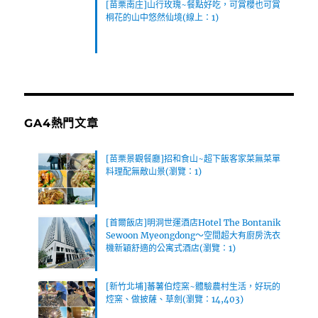
[苗栗南庄]山行玫瑰~餐點好吃，可賞櫻也可賞
桐花的山中悠然仙境(線上：1)
GA4熱門文章
[苗栗景觀餐廳]招和食山~超下飯客家菜無菜單
料理配無敵山景(瀏覽：1)
[首爾飯店]明洞世運酒店Hotel The Bontanik
Sewoon Myeongdong～空間超大有廚房洗衣
機新穎舒適的公寓式酒店(瀏覽：1)
[新竹北埔]蕃薯伯焢窯~體驗農村生活，好玩的
焢窯、做披薩、草劍(瀏覽：14,403)