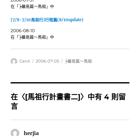
在「╞離島篇～馬祖」中
[7/8-7/10馬祖行]行程篇(8/10update)
2006-08-10
在「╞離島篇～馬祖」中
作
發
分
Carol
2006-07-05
╞離島篇～馬祖
者
佈
類
日
期:
在〈[馬祖行計畫書二]〉中有 4 則留
言
herjia
表