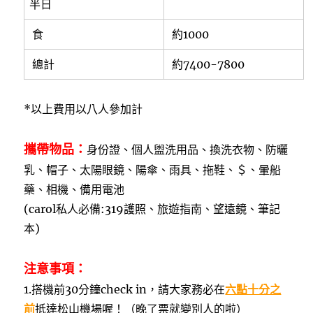
半日
食
約1000
總計
約7400-7800
*以上費用以八人參加計
攜帶物品：
身份證、個人盥洗用品、換洗衣物、防曬
乳、帽子、太陽眼鏡、陽傘、雨具、拖鞋、＄、暈船
藥、相機、備用電池
(carol私人必備:319護照、旅遊指南、望遠鏡、筆記
本)
注意事項：
1.搭機前30分鐘check in，請大家務必在
六點十分之
前
抵達松山機場喔！（晚了票就變別人的啦）