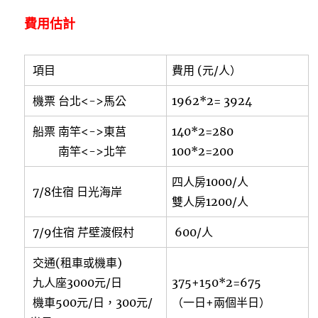
費用估計
項目
費用 (元/人）
機票 台北<->馬公
1962*2= 3924
船票 南竿<->東莒
140*2=280
南竿<->北竿
100*2=200
四人房1000/人
7/8住宿 日光海岸
雙人房1200/人
7/9住宿 芹壁渡假村
600/人
交通(租車或機車)
九人座3000元/日
375+150*2=675
機車500元/日，300元/
（一日+兩個半日）