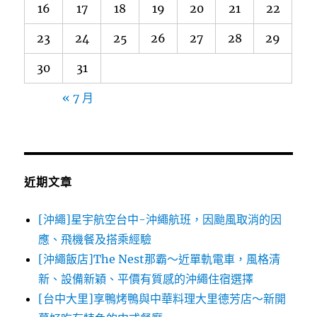
16
17
18
19
20
21
22
23
24
25
26
27
28
29
30
31
« 7 月
近期文章
[沖繩]星宇航空台中-沖繩航班，因颱風取消的因
應、飛機餐及搭乘經驗
[沖繩飯店]The Nest那霸～近單軌電車，風格清
新、設備新穎、平價有質感的沖繩住宿選擇
[台中大里]享鴨烤鴨與中華料理大里德芳店～新開