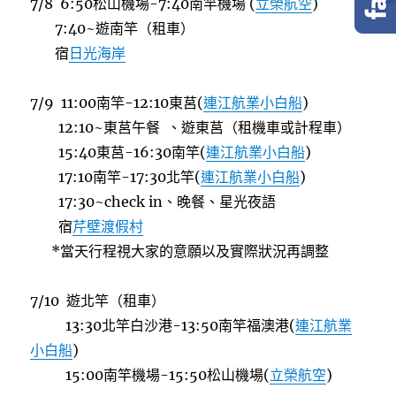
7/8 6:50松山機場-7:40南竿機場 (
立榮航空
)
o
e
o
r
7:40~遊南竿（租車）
k
宿
日光海岸
7/9 11:00南竿-12:10東莒(
連江航業小白船
)
12:10~東莒午餐 、遊東莒（租機車或計程車）
15:40東莒-16:30南竿(
連江航業小白船
)
17:10南竿-17:30北竿(
連江航業小白船
)
17:30~check in、晚餐、星光夜語
宿
芹壁渡假村
*當天行程視大家的意願以及實際狀況再調整
7/10 遊北竿（租車）
13:30北竿白沙港-13:50南竿福澳港(
連江航業
小白船
)
15:00南竿機場-15:50松山機場(
立榮航空
)