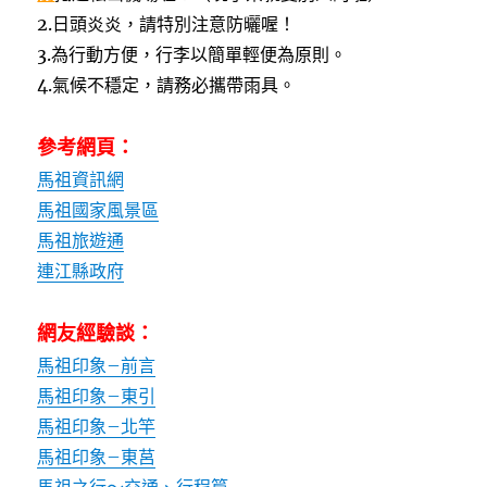
2.日頭炎炎，請特別注意防曬喔！
3.為行動方便，行李以簡單輕便為原則。
4.氣候不穩定，請務必攜帶雨具。
參考網頁：
馬祖資訊網
馬祖國家風景區
馬祖旅遊通
連江縣政府
網友經驗談：
馬祖印象–前言
馬祖印象–東引
馬祖印象–北竿
馬祖印象–東莒
馬祖之行～交通、行程篇