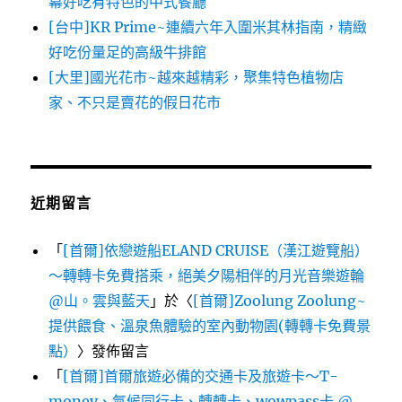
幕好吃有特色的中式餐廳
[台中]KR Prime~連續六年入圍米其林指南，精緻
好吃份量足的高級牛排館
[大里]國光花市~越來越精彩，聚集特色植物店
家、不只是賣花的假日花市
近期留言
「
[首爾]依戀遊船ELAND CRUISE（漢江遊覽船）
～轉轉卡免費搭乘，絕美夕陽相伴的月光音樂遊輪
@山。雲與藍天
」於〈
[首爾]Zoolung Zoolung~
提供餵食、溫泉魚體驗的室內動物園(轉轉卡免費景
點）
〉發佈留言
「
[首爾]首爾旅遊必備的交通卡及旅遊卡～T-
money、氣候同行卡、轉轉卡、wowpass卡 @