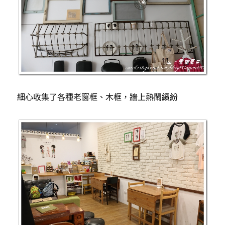
細心收集了各種老窗框、木框，牆上熱鬧繽紛