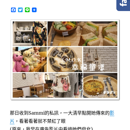
F
T
L
a
w
i
c
i
n
e
t
e
b
t
o
e
o
r
k
那日收到Sammi的私訊，一大清早點開她傳來的
影
片
，看著看著就不禁紅了眼
(原來，我早在廣告影片中看過她們母女)