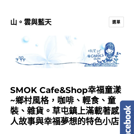
山。雲與藍天
選單
SMOK Cafe&Shop幸福童漾
~鄉村風格，咖啡、輕食、童
裝、雜貨。草屯鎮上滿載著感
人故事與幸福夢想的特色小店