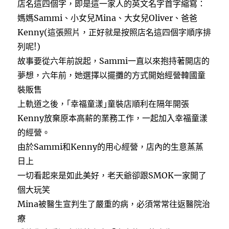
店名這四個字，即是這一家人的英文名字首字縮寫：
媽媽Sammi、小女兒Mina、大女兒Oliver、爸爸
Kenny(這張照片，正好就是按照店名這四個字順序排
列呢!)
故事要從六年前說起，Sammi一直以來抱持著開店的
夢想，六年前，她選擇以擺攤的方式開始經營韓國童
裝販售
上軌道之後，｢幸福童漾｣童裝店順利在隔年開張
Kenny放棄原本高薪的業務工作，一起加入幸福童漾
的經營。
由於Sammi和Kenny的用心經營，店內的生意蒸蒸
日上
一切看起來是如此美好，老天爺卻跟SMOK一家開了
個大玩笑
Mina被醫生宣判生了嚴重的病，必須常常往返醫院治
療