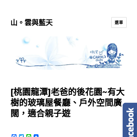
山。雲與藍天
選單
[桃園龍潭]老爸的後花園~有大
樹的玻璃屋餐廳、戶外空間廣
闊，適合親子遊
F
T
L